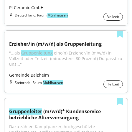
PI Ceramic GmbH
Deutschland, Raum
Mühlhausen
Vollzeit
Erzieher/in (m/w/d) als Gruppenleitung
"...als 
Gruppenleitung
 eine(n) Erzieher/in (m/w/d) in 
Vollzeit oder Teilzeit (mindestens 80 Prozent) Du passt zu 
uns..."
Gemeinde Balzheim
Steinrode, Raum
Mühlhausen
Teilzeit
Gruppenleiter
 (m/w/d)* Kundenservice - 
betriebliche Altersversorgung
Dazu zählen Kampfpanzer, hochgeschützte 