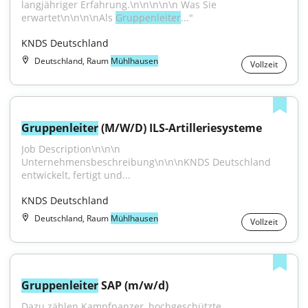
langjähriger Erfahrung.\n\n\n\n\n Was Sie 
erwartet\n\n\n\nAls 
Gruppenleiter
..."
KNDS Deutschland
Deutschland, Raum
Mühlhausen
Vollzeit
Gruppenleiter
 (M/W/D) ILS-Artilleriesysteme
Job Description\n\n\n 
Unternehmensbeschreibung\n\n\nKNDS Deutschland 
entwickelt, fertigt und...
KNDS Deutschland
Deutschland, Raum
Mühlhausen
Vollzeit
Gruppenleiter
 SAP (m/w/d)
Dazu zählen Kampfpanzer, hochgeschützte 