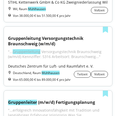
STIHL Kettenwerk GmbH & Co KG Zweigniederlassung Wil
Wil, Raum
Mühlhausen
Vollzeit
Von 38.000,00 € bis 51.500,00 € pro Jahr
Gruppenleitung Versorgungstechnik 
Braunschweig (w/m/d)
"...
Gruppen­leitung
 Versorgungs­technik Braunschweig 
(w/m/d) Kennziffer: 5316 Arbeits­ort: Braunschweig..."
Deutsches Zentrum für Luft- und Raumfahrt e. V.
Deutschland, Raum
Mühlhausen
Teilzeit
Vollzeit
Von 65.000,00 € bis 89.000,00 € pro Jahr
Gruppenleiter
 (m/w/d) Fertigungsplanung
"...erfolgreich Innovationsfähigkeit mit Tradition und 
langjähriger Erfahrung.\n\n\n\n\n Was Sie 