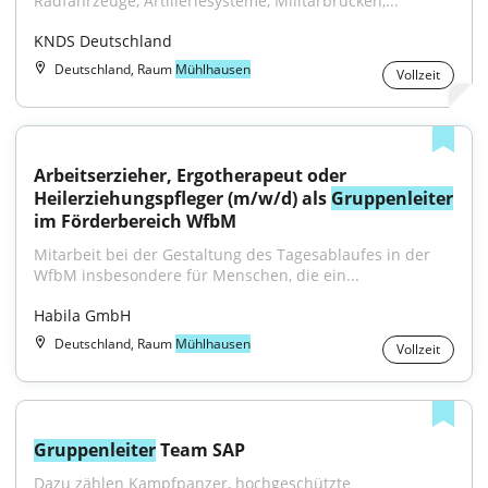
Radfahrzeuge, Artilleriesysteme, Militärbrücken,...
KNDS Deutschland
Deutschland, Raum
Mühlhausen
Vollzeit
Arbeitserzieher, Ergotherapeut oder 
Heilerziehungspfleger (m/w/d) als 
Gruppenleiter
im Förderbereich WfbM
Mitarbeit bei der Gestaltung des Tagesablaufes in der 
WfbM insbesondere für Menschen, die ein...
Habila GmbH
Deutschland, Raum
Mühlhausen
Vollzeit
Gruppenleiter
 Team SAP
Dazu zählen Kampfpanzer, hochgeschützte 