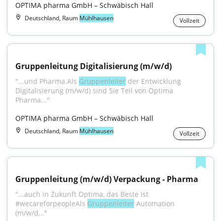
OPTIMA pharma GmbH – Schwäbisch Hall
Deutschland, Raum
Mühlhausen
Vollzeit
Gruppenleitung Digitalisierung (m/w/d)
"...und Pharma.Als 
Gruppenleiter
 der Entwicklung 
Digitalisierung (m/w/d) sind Sie Teil von Optima 
Pharma..."
OPTIMA pharma GmbH – Schwäbisch Hall
Deutschland, Raum
Mühlhausen
Vollzeit
Gruppenleitung (m/w/d) Verpackung - Pharma
"...auch in Zukunft Optima, das Beste ist 
#wecareforpeopleAls 
Gruppenleiter
 Automation 
(m/w/d..."