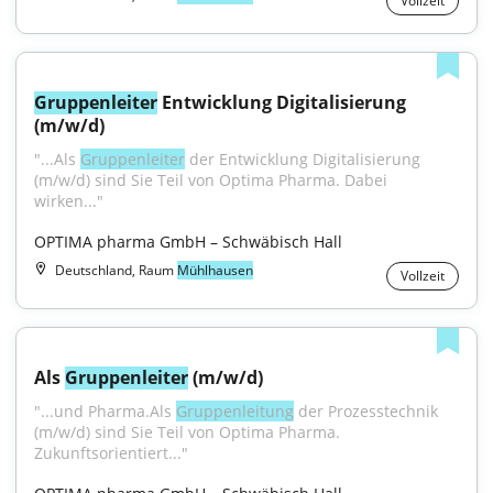
Vollzeit
Gruppenleiter
 Entwicklung Digitalisierung 
(m/w/d)
"...Als 
Gruppenleiter
 der Entwicklung Digitalisierung 
(m/w/d) sind Sie Teil von Optima Pharma. Dabei 
wirken..."
OPTIMA pharma GmbH – Schwäbisch Hall
Deutschland, Raum
Mühlhausen
Vollzeit
Als 
Gruppenleiter
 (m/w/d)
"...und Pharma.Als 
Gruppenleitung
 der Prozesstechnik 
(m/w/d) sind Sie Teil von Optima Pharma. 
Zukunftsorientiert..."