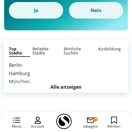
Ja
Nein
Top
Beliebte
Ähnliche
Ausbildung
Städte
Städte
Suchen
Berlin
Hamburg
München
Alle anzeigen
Köln
Frankfurt am Main
Stuttgart
Düsseldorf
Dortmund
Menü
Account
Jobagent
Merken
Essen