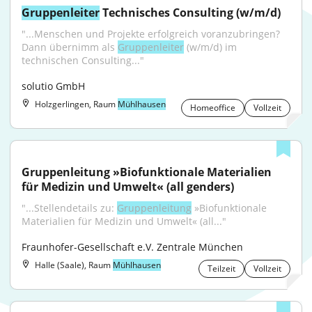
Gruppenleiter
 Technisches Consulting (w/m/d)
"...Menschen und Projekte erfolgreich voranzubringen? 
Dann übernimm als 
Gruppenleiter
 (w/m/d) im 
technischen Consulting..."
solutio GmbH
Holzgerlingen, Raum
Mühlhausen
Homeoffice
Vollzeit
Gruppenleitung »Biofunktionale Materialien 
für Medizin und Umwelt« (all genders)
"...Stellendetails zu: 
Gruppenleitung
 »Biofunktionale 
Materialien für Medizin und Umwelt« (all..."
Fraunhofer-Gesellschaft e.V. Zentrale München
Halle (Saale), Raum
Mühlhausen
Teilzeit
Vollzeit