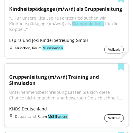
Kindheitspädagoge (m/w/d) als Gruppenleitung
"...Für unsere Kita Espira Forstenried suchen wir 
Kindheitspädagoge (m/w/d) als 
Gruppenleitung
 für die 
Krippe..."
Espira und Joki Kinderbetreuung GmbH
München, Raum
Mühlhausen
Vollzeit
Gruppenleitung (m/w/d) Training und 
Simulation
Unternehmensbeschreibung Lassen Sie sich diese 
Chance nicht entgehen und bewerben Sie sich schnell,...
KNDS Deutschland
Deutschland, Raum
Mühlhausen
Vollzeit