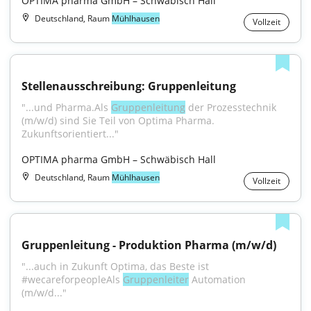
OPTIMA pharma GmbH – Schwäbisch Hall
Deutschland, Raum
Mühlhausen
Vollzeit
Stellenausschreibung: Gruppenleitung
"...und Pharma.Als 
Gruppenleitung
 der Prozesstechnik 
(m/w/d) sind Sie Teil von Optima Pharma. 
Zukunftsorientiert..."
OPTIMA pharma GmbH – Schwäbisch Hall
Deutschland, Raum
Mühlhausen
Vollzeit
Gruppenleitung - Produktion Pharma (m/w/d)
"...auch in Zukunft Optima, das Beste ist 
#wecareforpeopleAls 
Gruppenleiter
 Automation 
(m/w/d..."