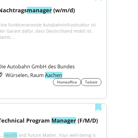
Nachtrags
manager
 (w/m/d)
Eine funktionierende Autobahn­infrastruktur ist 
der Garant dafür, dass Deutschland mobil ist. 
Damit...
Die Autobahn GmbH des Bundes
Würselen, Raum
Aachen
Homeoffice
Teilzeit
Technical Program 
Manager
 (F/M/D)
...
Health
 and Future Matter. Your well-being is 