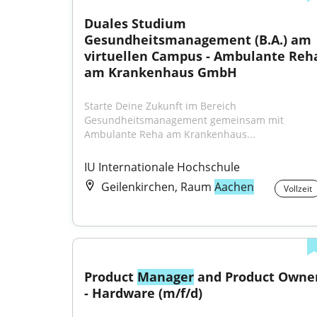
Duales Studium 
Gesundheitsmanagement (B.A.) am 
virtuellen Campus - Ambulante Reha
am Krankenhaus GmbH
Starte Deine Zukunft im Bereich 
Gesundheitsmanagement gemeinsam mit 
Ambulante Reha am Krankenhaus...
IU Internationale Hochschule
Geilenkirchen, Raum
Aachen
Vollzeit
Product 
Manager
 and Product Owner
- Hardware (m/f/d)