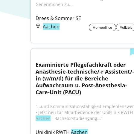
Generationen zu...
Drees & Sommer SE
Aachen
Homeoffice
Vollzeit
Examinierte Pflegefachkraft oder 
Anästhesie-technische/-r Assistent/-
in (w/m/d) für die Bereiche 
Aufwachraum u. Post-Anesthesia-
Care-Unit (PACU)
"...und Kommunikationsfähigkeit Empfehlenswert
• Jetzt neu für Mitarbeitende der Uniklinik RWTH 
Aachen
 - Bachelorstudiengang..."
Uniklinik RWTH 
Aachen