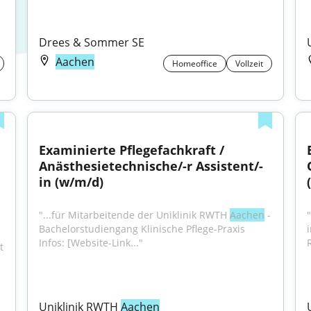
Drees & Sommer SE
Aachen
Homeoffice
Vollzeit
Examinierte Pflegefachkraft / 
Anästhesietechnische/-r Assistent/-
in (w/m/d)
"...für Mitarbeitende der Uniklinik RWTH 
Aachen
 - 
Bachelorstudiengang Klinische Pflege-Praxis 
Infos: [Website-Link..."
 
Uniklinik RWTH 
Aachen