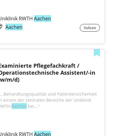
Uniklinik RWTH 
Aachen
Aachen
Vollzeit
Examinierte Pflegefachkraft / 
Operationstechnische Assistent/-in 
(w/m/d)
"...Behandlungsqualität und Patientensicherheit 
in einem der zentralen Bereiche der Uniklinik 
RWTH 
Aachen
 bei..."
Uniklinik RWTH 
Aachen