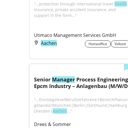
"...protection through international travel 
health
insurance, private accident insurance, and 
support in the form..."
Utimaco Management Services GmbH
Aachen
Homeoffice
Vollzeit
Senior 
Manager
 Process Engineering 
Epcm Industry – Anlagenbau (M/W/D
"...EinstiegslevelBerufserfahrene:rBereichPlanun
gStandortMünchen|Berlin|Dortmund|Hamburg
Dresden|
Aachen
..."
Drees & Sommer