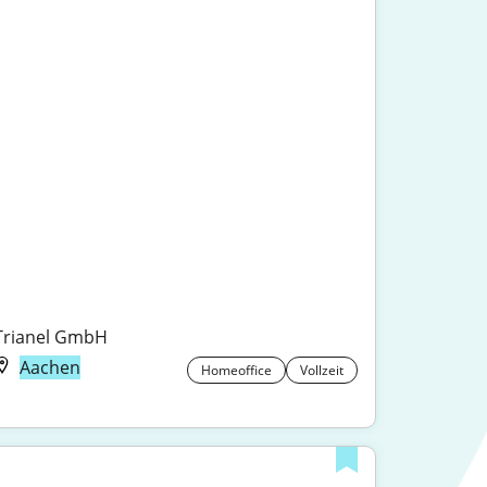
Trianel GmbH
Aachen
Homeoffice
Vollzeit