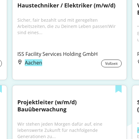
Haustechniker / Elektriker (m/w/d)
Sicher, fair bezahlt und mit geregelten 
Arbeitszeiten, die zu Deinem Leben passen!Wir 
sind eines...
ISS Facility Services Holding GmbH
Aachen
Vollzeit
Projektleiter (w/m/d) 
Bauüberwachung
Wir stehen jeden Morgen dafür auf, eine 
lebenswerte Zukunft für nachfolgende 
Generationen zu...
b