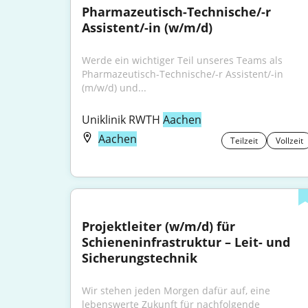
Pharmazeutisch-Technische/-r 
Assistent/-in (w/m/d)
Werde ein wichtiger Teil unseres Teams als 
Pharmazeutisch-Technische/-r Assistent/-in 
(m/w/d) und...
Uniklinik RWTH 
Aachen
Aachen
Teilzeit
Vollzeit
Projektleiter (w/m/d) für 
Schieneninfrastruktur – Leit- und 
Sicherungstechnik
Wir stehen jeden Morgen dafür auf, eine 
lebenswerte Zukunft für nachfolgende 