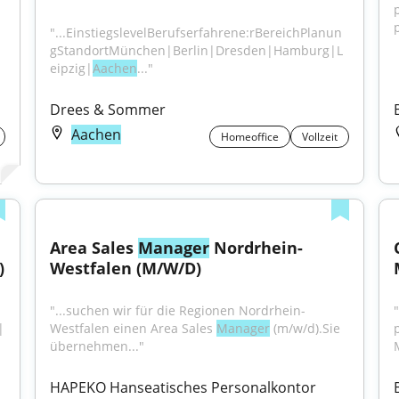
"...EinstiegslevelBerufserfahrene:rBereichPlanun
gStandortMünchen|Berlin|Dresden|Hamburg|L
eipzig|
Aachen
..."
Drees & Sommer
Aachen
Homeoffice
Vollzeit
Area Sales 
Manager
 Nordrhein-
)
Westfalen (M/W/D)
"...suchen wir für die Regionen Nordrhein-
"
|
Westfalen einen Area Sales 
Manager
 (m/w/d).Sie 
übernehmen..."
HAPEKO Hanseatisches Personalkontor