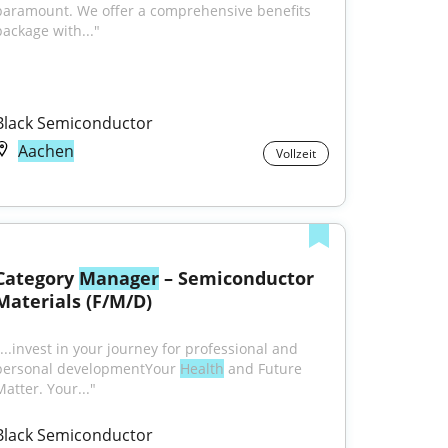
paramount. We offer a comprehensive benefits 
package with..."
Black Semiconductor
Aachen
Vollzeit
Category 
Manager
 – Semiconductor 
Materials (F/M/D)
...invest in your journey for professional and 
personal developmentYour 
Health
 and Future 
Matter. Your..."
Black Semiconductor