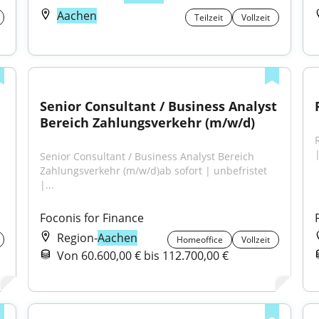
Aachen
Teilzeit
Vollzeit
Senior Consultant / Business Analyst 
Bereich Zahlungsverkehr (m/w/d)
Senior Consultant / Business Analyst Bereich 
 
Zahlungsverkehr (m/w/d)ab sofort | unbefristet 
|...
Foconis for Finance
Region-
Aachen
Homeoffice
Vollzeit
Von 60.600,00 € bis 112.700,00 €