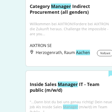
Category 
Manager
 Indirect 
Procurement (all genders)
Willkommen bei AIXTRON!Fordere bei AIXTRON 
die Zukunft heraus. Challenge the impossible - 
are you...
AIXTRON SE
Herzogenrath, Raum
Aachen
Vollzeit
Inside Sales 
Manager
 IT - Team 
public (m/w/d)
"...Dann bist du bei uns genau richtig! Dein neuer
Job Als Inside Sales 
Manager
 (m/w/d) im Team 
Public..."