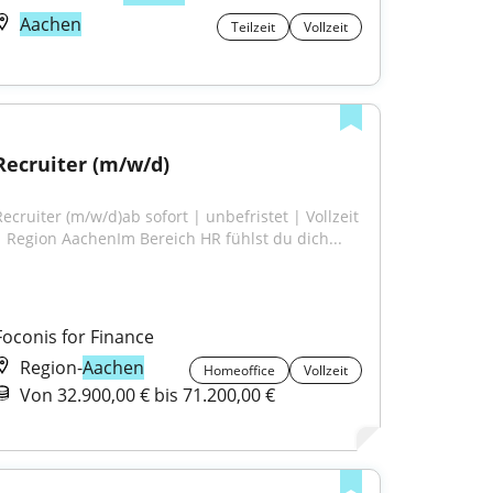
Aachen
Teilzeit
Vollzeit
Recruiter (m/w/d)
Recruiter (m/w/d)ab sofort | unbefristet | Vollzeit 
| Region AachenIm Bereich HR fühlst du dich...
Foconis for Finance
Region-
Aachen
Homeoffice
Vollzeit
Von 32.900,00 € bis 71.200,00 €