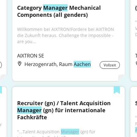
Category 
Manager
 Mechanical 
Components (all genders)
V
Willkommen bei AIXTRON!Fordere bei AIXTRON 
die Zukunft heraus. Challenge the impossible - 
are you...
AIXTRON SE
Herzogenrath, Raum
Aachen
Vollzeit
Recruiter (gn) / Talent Acquisition 
Manager
 (gn) für internationale 
Fachkräfte
 
"...Talent Acquisition 
Manager
 (gn) für 