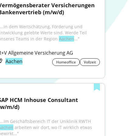
Vermögensberater Versicherungen 
Bankenvertrieb (m/w/d)
"...in dem Wertschätzung, Förderung und 
Entwicklung gelebte Werte sind. Werde Teil 
unseres Teams in der Region 
Aachen
..."
R+V Allgemeine Versicherung AG
Aachen
Homeoffice
Vollzeit
SAP HCM Inhouse Consultant 
(w/m/d)
"...Im Geschäftsbereich IT der Uniklinik RWTH 
Aachen
 arbeiten wir dort, wo IT wirklich etwas 
ewirkt..."