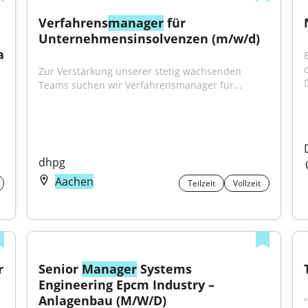
Verfahrens
manager
 für 
Unternehmensinsolvenzen (m/w/d)
 
Zur Verstärkung unserer stetig wachsenden 
Teams suchen wir Verfahrensmanager für...
dhpg
Aachen
Teilzeit
Vollzeit
 
Senior 
Manager
 Systems 
Engineering Epcm Industry – 
Anlagenbau (M/W/D)
"