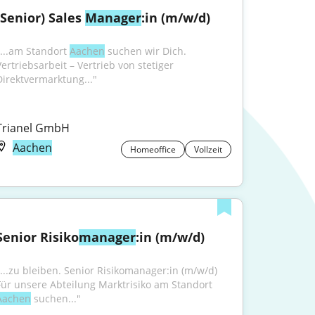
(Senior) Sales 
Manager
:in (m/w/d)
"...am Standort 
Aachen
 suchen wir Dich. 
ertriebsarbeit – Vertrieb von stetiger 
Direktvermarktung..."
Trianel GmbH
Aachen
Homeoffice
Vollzeit
Senior Risiko
manager
:in (m/w/d)
"...zu bleiben. Senior Risikomanager:in (m/w/d) 
Für unsere Abteilung Marktrisiko am Standort 
Aachen
 suchen..."