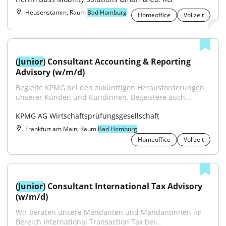
Heusenstamm, Raum
Bad Homburg
Homeoffice
Vollzeit
(
Junior
) Consultant Accounting & Reporting 
Advisory (w/m/d)
Begleite KPMG bei den zukünftigen Herausforderungen 
unserer Kunden und Kundinnen. Begeistere auch...
KPMG AG Wirtschaftsprüfungsgesellschaft
Frankfurt am Main, Raum
Bad Homburg
Homeoffice
Vollzeit
(
Junior
) Consultant International Tax Advisory 
(w/m/d)
Wir beraten unsere Mandanten und Mandantinnen im 
Bereich International Transaction Tax bei...