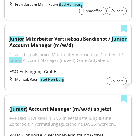
Frankfurt am Main, Raum
Bad Homburg
Homeoffice
Vollzeit
Junior
 Mitarbeiter Vertriebsaußendienst / 
Junior
Account Manager (m/w/d)
"...wir dich alsJunior Mitarbeiter Vertriebsaußendienst / 
Junior
 Account Manager (m/w/d)Deine Aufgaben..."
E&O Entsorgung GmbH
Maintal, Raum
Bad Homburg
Vollzeit
(
Junior
) Account Manager (m/w/d) ab jetzt
+++ DIREKTVERMITTLUNG in Festanstellung (keine 
Zeitarbeit) / Vermittlungsgutscheine (AVGS) werden...
RADAS Jobbörse & Personalvermittlung GmbH