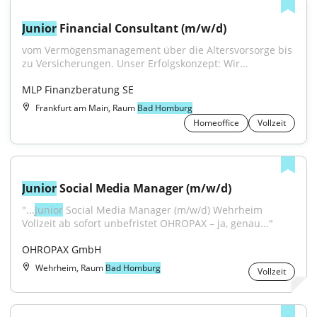
Junior
 Financial Consultant (m/w/d)
vom Vermögensmanagement über die Altersvorsorge bis 
zu Versicherungen. Unser Erfolgskonzept: Wir...
MLP Finanzberatung SE
Frankfurt am Main, Raum
Bad Homburg
Homeoffice
Vollzeit
Junior
 Social Media Manager (m/w/d)
"...
Junior
 Social Media Manager (m/w/d) Wehrheim 
Vollzeit ab sofort unbefristet OHROPAX – ja, genau..."
OHROPAX GmbH
Wehrheim, Raum
Bad Homburg
Vollzeit