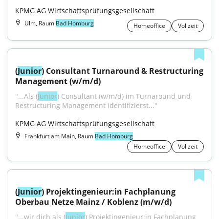
KPMG AG Wirtschaftsprüfungsgesellschaft
Ulm, Raum
Bad Homburg
Homeoffice
Vollzeit
(
Junior
) Consultant Turnaround & Restructuring 
Management (w/m/d)
"...Als (
Junior
) Consultant (w/m/d) im Turnaround und 
Restructuring Management identifizierst..."
KPMG AG Wirtschaftsprüfungsgesellschaft
Frankfurt am Main, Raum
Bad Homburg
Homeoffice
Vollzeit
(
Junior
) Projektingenieur:in Fachplanung 
Oberbau Netze Mainz / Koblenz (m/w/d)
"...wir dich als (
Junior
) Projektingenieur:in Fachplanung 