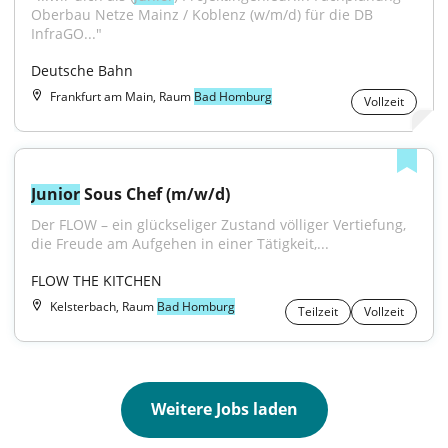
Oberbau Netze Mainz / Koblenz (w/m/d) für die DB 
InfraGO..."
Deutsche Bahn
Frankfurt am Main, Raum
Bad Homburg
Vollzeit
Junior
 Sous Chef (m/w/d)
Der FLOW – ein glückseliger Zustand völliger Vertiefung, 
die Freude am Aufgehen in einer Tätigkeit,...
FLOW THE KITCHEN
Kelsterbach, Raum
Bad Homburg
Teilzeit
Vollzeit
Weitere Jobs laden