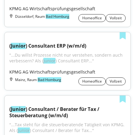
KPMG AG Wirtschaftsprüfungsgesellschaft
Düsseldorf, Raum
Bad Homburg
Homeoffice
Vollzeit
(
Junior
) Consultant ERP (w/m/d)
"...Du willst Prozesse nicht nur verstehen, sondern auch 
verbessern? Als (
Junior
) Consultant ERP..."
KPMG AG Wirtschaftsprüfungsgesellschaft
Mainz, Raum
Bad Homburg
Homeoffice
Vollzeit
(
Junior
) Consultant / Berater für Tax / 
Steuerberatung (w/m/d)
"...Tax steht für die steuerberatende Tätigkeit von KPMG. 
Als (
Junior
) Consultant / Berater für Tax..."