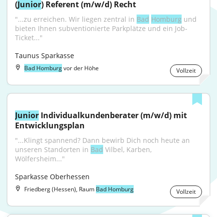
(
Junior
) Referent (m/w/d) Recht
"...zu erreichen. Wir liegen zentral in 
Bad
Homburg
 und 
bieten Ihnen subventionierte Parkplätze und ein Job-
Ticket..."
Taunus Sparkasse
Bad Homburg
vor der Höhe
Vollzeit
Junior
 Individualkundenberater (m/w/d) mit 
Entwicklungsplan
"...Klingt spannend? Dann bewirb Dich noch heute an 
unseren Standorten in 
Bad
 Vilbel, Karben, 
Wölfersheim..."
Sparkasse Oberhessen
Friedberg (Hessen), Raum
Bad Homburg
Vollzeit