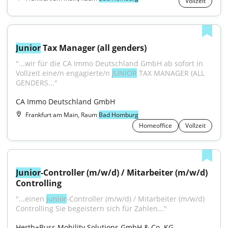
Vollzeit
Junior
 Tax Manager (all genders)
"...wir für die CA Immo Deutschland GmbH ab sofort in 
Vollzeit eine/n engagierte/n 
JUNIOR
 TAX MANAGER (ALL 
GENDERS..."
CA Immo Deutschland GmbH
Frankfurt am Main, Raum
Bad Homburg
Homeoffice
Vollzeit
Junior
-Controller (m/w/d) / Mitarbeiter (m/w/d) 
Controlling
"...einen 
Junior
-Controller (m/w/d) / Mitarbeiter (m/w/d) 
Controlling Sie begeistern sich für Zahlen..."
Herth+Buss Mobility Solutions GmbH & Co. KG