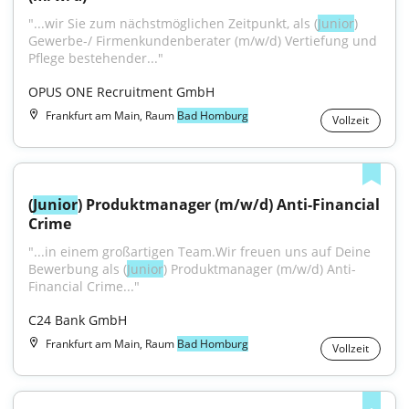
"...wir Sie zum nächstmöglichen Zeitpunkt, als (
Junior
) 
Gewerbe-/ Firmenkundenberater (m/w/d) Vertiefung und 
Pflege bestehender..."
OPUS ONE Recruitment GmbH
Frankfurt am Main, Raum
Bad Homburg
Vollzeit
(
Junior
) Produktmanager (m/w/d) Anti-Financial 
Crime
"...in einem großartigen Team.Wir freuen uns auf Deine 
Bewerbung als (
Junior
) Produktmanager (m/w/d) Anti-
Financial Crime..."
C24 Bank GmbH
Frankfurt am Main, Raum
Bad Homburg
Vollzeit