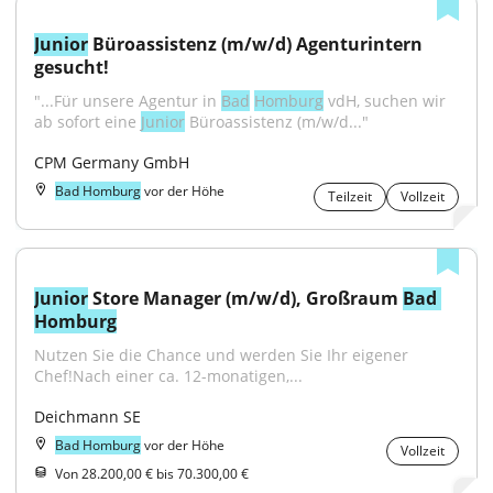
Junior
 Büroassistenz (m/w/d) Agenturintern 
gesucht!
"...Für unsere Agentur in 
Bad
Homburg
 vdH, suchen wir 
ab sofort eine 
Junior
 Büroassistenz (m/w/d..."
CPM Germany GmbH
Bad Homburg
vor der Höhe
Teilzeit
Vollzeit
Junior
 Store Manager (m/w/d), Großraum 
Bad 
Homburg
Nutzen Sie die Chance und werden Sie Ihr eigener 
Chef!Nach einer ca. 12-monatigen,...
Deichmann SE
Bad Homburg
vor der Höhe
Vollzeit
Von 28.200,00 € bis 70.300,00 €