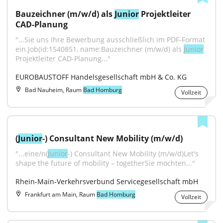
Bauzeichner (m/w/d) als 
Junior
 Projektleiter 
CAD-Planung
"...Sie uns Ihre Bewerbung ausschließlich im PDF-Format 
ein.Job(id:1540851, name:Bauzeichner (m/w/d) als 
Junior
Projektleiter CAD-Planung..."
EUROBAUSTOFF Handelsgesellschaft mbH & Co. KG
Bad Nauheim, Raum
Bad Homburg
Vollzeit
(
Junior
-) Consultant New Mobility (m/w/d)
"...eine/n(
Junior
-) Consultant New Mobility (m/w/d)Let's 
shape the future of mobility – togetherSie möchten..."
Rhein-Main-Verkehrsverbund Servicegesellschaft mbH
Frankfurt am Main, Raum
Bad Homburg
Vollzeit