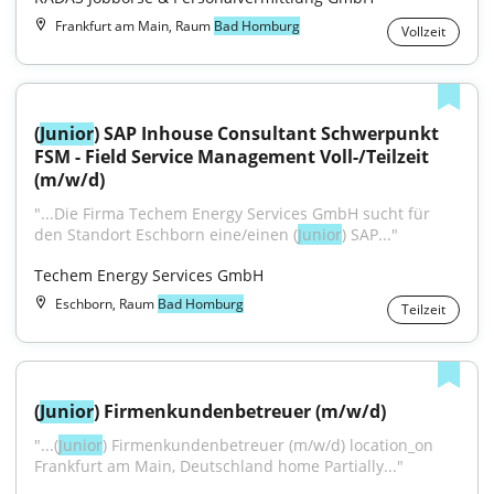
Frankfurt am Main, Raum
Bad Homburg
Vollzeit
(
Junior
) SAP Inhouse Consultant Schwerpunkt 
FSM - Field Service Management Voll-/Teilzeit 
(m/w/d)
"...Die Firma Techem Energy Services GmbH sucht für 
den Standort Eschborn eine/einen (
Junior
) SAP..."
Techem Energy Services GmbH
Eschborn, Raum
Bad Homburg
Teilzeit
(
Junior
) Firmenkundenbetreuer (m/w/d)
"...(
Junior
) Firmenkundenbetreuer (m/w/d) location_on 
Frankfurt am Main, Deutschland home Partially..."