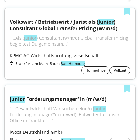
Volkswirt / Betriebswirt / Jurist als (
Junior
) 
Consultant Global Transfer Pricing (w/m/d)
"...Als (
Junior
) Consultant (w/m/d) Global Transfer Pricing 
begleitest Du gemeinsam..."
KPMG AG Wirtschaftsprüfungsgesellschaft
Frankfurt am Main, Raum
Bad Homburg
Homeoffice
Vollzeit
Junior
 Forderungsmanager*in (m/w/d)
"...Gesamtwirtschaft.Wir suchen eine/n 
Junior
Forderungsmanager*in (m/w/d). Entweder für unser 
Office in Frankfurt..."
iwoca Deutschland GmbH