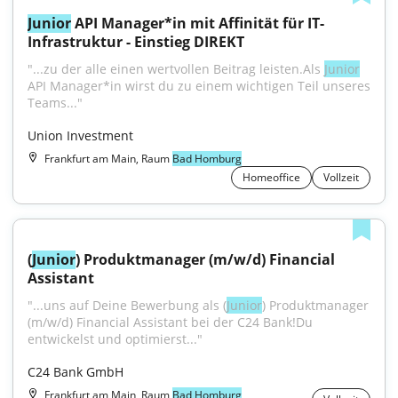
Junior
 API Manager*in mit Affinität für IT-
Infrastruktur - Einstieg DIREKT
"...zu der alle einen wertvollen Beitrag leisten.Als 
Junior
API Manager*in wirst du zu einem wichtigen Teil unseres 
Teams..."
Union Investment
Frankfurt am Main, Raum
Bad Homburg
Homeoffice
Vollzeit
(
Junior
) Produktmanager (m/w/d) Financial 
Assistant
"...uns auf Deine Bewerbung als (
Junior
) Produktmanager 
(m/w/d) Financial Assistant bei der C24 Bank!Du 
entwickelst und optimierst..."
C24 Bank GmbH
Frankfurt am Main, Raum
Bad Homburg