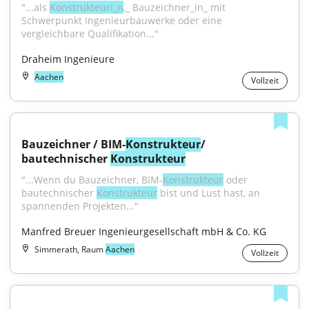
"...als 
Konstrukteuri_n
,_ Bauzeichner_in_ mit 
Schwerpunkt Ingenieurbauwerke oder eine 
vergleichbare Qualifikation..."
Draheim Ingenieure
Aachen
Vollzeit
Bauzeichner / BIM-
Konstrukteur
/ 
bautechnischer 
Konstrukteur
"...Wenn du Bauzeichner, BIM-
Konstrukteur
 oder 
bautechnischer 
Konstrukteur
 bist und Lust hast, an 
spannenden Projekten..."
Manfred Breuer Ingenieurgesellschaft mbH & Co. KG
Simmerath, Raum
Aachen
Vollzeit