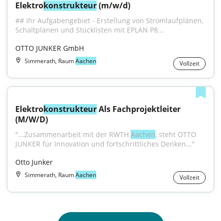
Elektro
konstrukteur
 (m/w/d)
## Ihr Aufgabengebiet - Erstellung von Stromlaufplänen, 
Schaltplänen und Stücklisten mit EPLAN P8...
OTTO JUNKER GmbH
Simmerath, Raum
Aachen
Vollzeit
Elektro
konstrukteur
 Als Fachprojektleiter 
(M/W/D)
"...Zusammenarbeit mit der RWTH 
Aachen
, steht OTTO 
JUNKER für Innovation und fortschrittliches Denken..."
Otto Junker
Simmerath, Raum
Aachen
Vollzeit