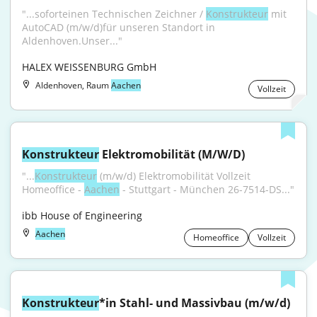
"...soforteinen Technischen Zeichner / 
Konstrukteur
 mit 
AutoCAD (m/w/d)für unseren Standort in 
Aldenhoven.Unser..."
HALEX WEISSENBURG GmbH
Aldenhoven, Raum
Aachen
Vollzeit
Konstrukteur
 Elektromobilität (M/W/D)
"...
Konstrukteur
 (m/w/d) Elektromobilität Vollzeit 
Homeoffice - 
Aachen
 - Stuttgart - München 26-7514-DS..."
ibb House of Engineering
Aachen
Homeoffice
Vollzeit
Konstrukteur
*in Stahl- und Massivbau (m/w/d)