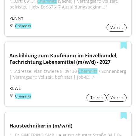
"...Ort: 09131 
Chemnitz
 (Sachs) | Vertragsart: Vollzeit, 
befristet | Job-ID: 967617 Ausbildungsbeginn..."
PENNY
Chemnitz
Vollzeit
Ausbildung zum Kaufmann im Einzelhandel, 
Fachrichtung Lebensmittel (m/w/d) - 2027
"...Adresse: Planitzwiese 8, 09130 
Chemnitz
 / Sonnenberg 
| Vertragsart: Vollzeit, befristet | Job-ID..."
REWE
Chemnitz
Teilzeit
Vollzeit
Haustechniker:in (m/w/d)
"...ENGINEERING GMBH Augustusburger Straße 34 | D-