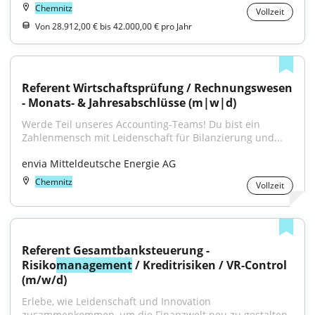
Chemnitz
Vollzeit
Von 28.912,00 € bis 42.000,00 € pro Jahr
Referent Wirtschaftsprüfung / Rechnungswesen 
- Monats- & Jahresabschlüsse (m|w|d)
Werde Teil unseres Accounting-Teams! Du bist ein 
Zahlenmensch mit Leidenschaft für Bilanzierung und...
envia Mitteldeutsche Energie AG
Chemnitz
Vollzeit
Referent Gesamtbanksteuerung - 
Risiko
management
 / Kreditrisiken / VR-Control 
(m/w/d)
Erlebe, wie Leidenschaft und Innovation 
zusammenkommen, um die Finanzwelt neu zu gestalten. 