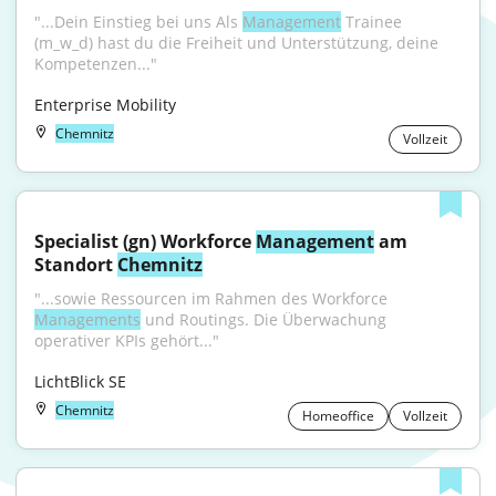
"...Dein Einstieg bei uns Als 
Management
 Trainee 
(m_w_d) hast du die Freiheit und Unterstützung, deine 
Kompetenzen..."
Enterprise Mobility
Chemnitz
Vollzeit
Specialist (gn) Workforce 
Management
 am 
Standort 
Chemnitz
"...sowie Ressourcen im Rahmen des Workforce 
Managements
 und Routings. Die Überwachung 
operativer KPIs gehört..."
LichtBlick SE
Chemnitz
Homeoffice
Vollzeit