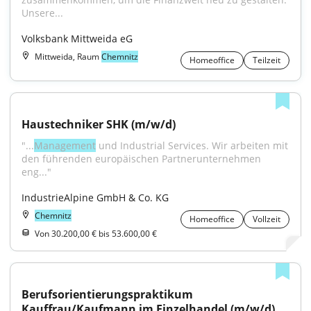
Unsere...
Volksbank Mittweida eG
Mittweida, Raum
Chemnitz
Homeoffice
Teilzeit
Haustechniker SHK (m/w/d)
"...
Management
 und Industrial Services. Wir arbeiten mit 
den führenden europäischen Partnerunternehmen 
eng..."
IndustrieAlpine GmbH & Co. KG
Chemnitz
Homeoffice
Vollzeit
Von 30.200,00 € bis 53.600,00 €
Berufsorientierungspraktikum 
Kauffrau/Kaufmann im Einzelhandel (m/w/d)