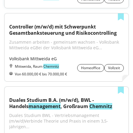
Controller (m/w/d) mit Schwerpunkt 
Gesamtbanksteuerung und Risikocontrolling
Zusammen arbeiten - gemeinsam wachsen - Volksbank 
Mittweida eGBei der Volksbank Mittweida eG...
Volksbank Mittweida eG
Mittweida, Raum
Chemnitz
Homeoffice
Vollzeit
Von 60.000,00 € bis 70.000,00 €
Duales Studium B.A. (m/w/d), BWL - 
Handels
management
, Großraum 
Chemnitz
Duales Studium BWL - Vertriebsmanagement 
(m/w/d)Verbinde Theorie und Praxis in einem 3,5-
jährigen...