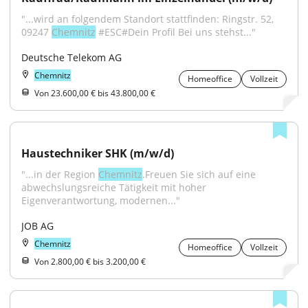
"...wird an folgendem Standort stattfinden: Ringstr. 52, 
09247 
Chemnitz
 #ESC#Dein Profil Bei uns stehst..."
Deutsche Telekom AG
Chemnitz
Homeoffice
Vollzeit
Von 23.600,00 € bis 43.800,00 €
Haustechniker SHK (m/w/d)
"...in der Region 
Chemnitz
.Freuen Sie sich auf eine 
abwechslungsreiche Tätigkeit mit hoher 
Eigenverantwortung, modernen..."
JOB AG
Chemnitz
Homeoffice
Vollzeit
Von 2.800,00 € bis 3.200,00 €