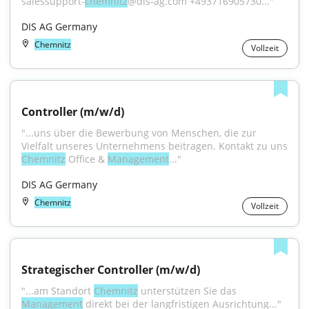
salessupport-
chemnitz
@dis-ag.com +493716905730..."
DIS AG Germany
Chemnitz
Vollzeit
Controller (m/w/d)
"...uns über die Bewerbung von Menschen, die zur 
Chemnitz
 Office & 
Management
..."
DIS AG Germany
Chemnitz
Vollzeit
Strategischer Controller (m/w/d)
"...am Standort 
Chemnitz
 unterstützen Sie das 
Management
 direkt bei der langfristigen Ausrichtung..."