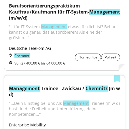
Berufsorientierungspraktikum 
Kauffrau/Kaufmann für IT-System-
Management
(m/w/d)
"...für IT-System-
Management
 etwas für dich ist? Bei uns 
kannst du genau das ausprobieren! Als eine der 
größten..."
Deutsche Telekom AG
Chemnitz
Homeoffice
Vollzeit
Von 27.400,00 € bis 64.000,00 €
Management
 Trainee - Zwickau / 
Chemnitz
 (m w 
d)
"...Dein Einstieg bei uns Als 
Management
 Trainee (m w d) 
hast du die Freiheit und Unterstützung, deine 
Kompetenzen..."
Enterprise Mobility