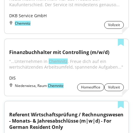
Kaufunterschied. Der Service ist mindestens genauso...
DKB Service GmbH
Chemnitz
Vollzeit
Finanzbuchhalter mit Controlling (m/w/d)
"...Unternehmen in 
Chemnitz
. Freue dich auf ein 
wertschätzendes Arbeitsumfeld, spannende Aufgaben..."
DIS
Niederwiesa, Raum
Chemnitz
Homeoffice
Vollzeit
Referent Wirtschaftsprüfung / Rechnungswesen 
- Monats- & Jahresabschlüsse (m|w|d) - For 
German Resident Only