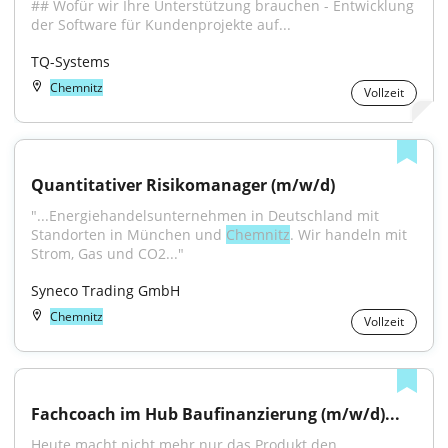
## Wofür wir Ihre Unterstützung brauchen - Entwicklung 
der Software für Kundenprojekte auf...
TQ-Systems
Chemnitz
Vollzeit
Quantitativer Risikomanager (m/w/d)
"...Energiehandelsunternehmen in Deutschland mit 
Standorten in München und 
Chemnitz
. Wir handeln mit 
Strom, Gas und CO2..."
Syneco Trading GmbH
Chemnitz
Vollzeit
Fachcoach im Hub Baufinanzierung (m/w/d)...
Heute macht nicht mehr nur das Produkt den 