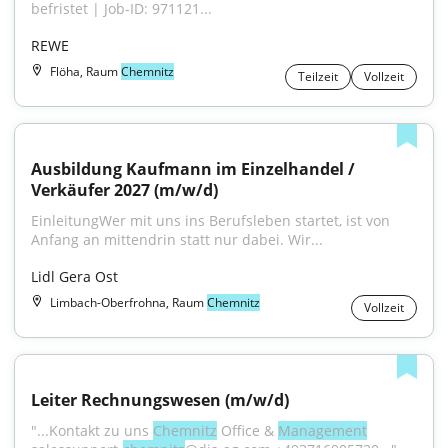
befristet | Job-ID: 971121...
REWE
Flöha, Raum
Chemnitz
Teilzeit
Vollzeit
Ausbildung Kaufmann im Einzelhandel / 
Verkäufer 2027 (m/w/d)
EinleitungWer mit uns ins Berufsleben startet, ist von 
Anfang an mittendrin statt nur dabei. Wir...
Lidl Gera Ost
Limbach-Oberfrohna, Raum
Chemnitz
Vollzeit
Leiter Rechnungswesen (m/w/d)
"...Kontakt zu uns 
Chemnitz
 Office & 
Management