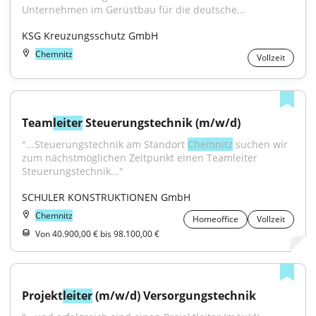
Unternehmen im Gerüstbau für die deutsche...
KSG Kreuzungsschutz GmbH
Chemnitz
Vollzeit
Team
leiter
 Steuerungstechnik (m/w/d)
"...Steuerungstechnik am Standort 
Chemnitz
 suchen wir 
zum nächstmöglichen Zeitpunkt einen Teamleiter 
Steuerungstechnik..."
SCHULER KONSTRUKTIONEN GmbH
Chemnitz
Homeoffice
Vollzeit
Von 40.900,00 € bis 98.100,00 €
Projekt
leiter
 (m/w/d) Versorgungstechnik