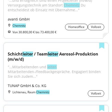
"...und erfolgreich sind einen Projektleiter (m/w/d) 
Versorgungstechnik am Standort 
Chemnitz
 Du 
entscheidest ob Einsatz mit Übernahme..."
avanti GmbH
Chemnitz
Homeoffice
Vollzeit
Von 30.800,00 € bis 73.400,00 €
Schicht
leiter
 / Team
leiter
 Aerosol-Produktion 
(m/w/d)
"...Mitarbeitenden und 
leiten
Mitarbeitenden-/Feedbackgespräche. Engagiert binden 
Sie sich zudem..."
TUNAP GmbH & Co. KG
Lichtenau, Raum
Chemnitz
Vollzeit