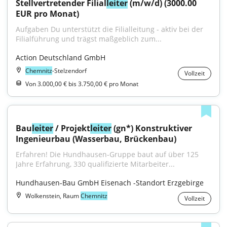
Stellvertretender Filial
leiter
 (m/w/d) (3000.00 
EUR pro Monat)
Aufgaben Du unterstützt die Filialleitung - aktiv bei der 
Filialführung und trägst maßgeblich zum...
Action Deutschland GmbH
Chemnitz
-Stelzendorf
Vollzeit
Von 3.000,00 € bis 3.750,00 € pro Monat
Bau
leiter
 / Projekt
leiter
 (gn*) Konstruktiver 
Ingenieurbau (Wasserbau, Brückenbau)
Erfahren! Die Hundhausen-Gruppe baut auf über 125 
Jahre Erfahrung, 330 qualifizierte Mitarbeiter...
Hundhausen-Bau GmbH Eisenach -Standort Erzgebirge
Wolkenstein, Raum
Chemnitz
Vollzeit