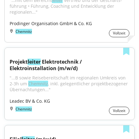
"...mit dem Bereichs­
leiter
 Vertrieb und der Geschäfts­
führung • Führung, Coaching und Ent­wicklung der 
regionalen..."
Prodinger Organisation GmbH & Co. KG
Chemnitz
Vollzeit
Projekt
leiter
 Elektrotechnik / 
Elektroinstallation (m/w/d)
"...B sowie Reisebereitschaft im regionalen Umkreis von 
2-3h um 
Chemnitz
, inkl. gelegentlicher projektbezogener 
Übernachtungen..."
Leadec BV & Co. KG
Chemnitz
Vollzeit