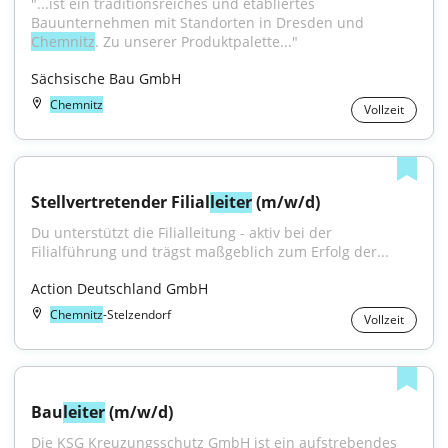
"...ist ein traditionsreiches und etabliertes 
Bauunternehmen mit Standorten in Dresden und 
Chemnitz
. Zu unserer Produktpalette..."
Sächsische Bau GmbH
Chemnitz
Vollzeit
Stellvertretender Filial
leiter
 (m/w/d)
Du unterstützt die Filialleitung - aktiv bei der 
Filialführung und trägst maßgeblich zum Erfolg der...
Action Deutschland GmbH
Chemnitz
-Stelzendorf
Vollzeit
Bau
leiter
 (m/w/d)
Die KSG Kreuzungsschutz GmbH ist ein aufstrebendes 