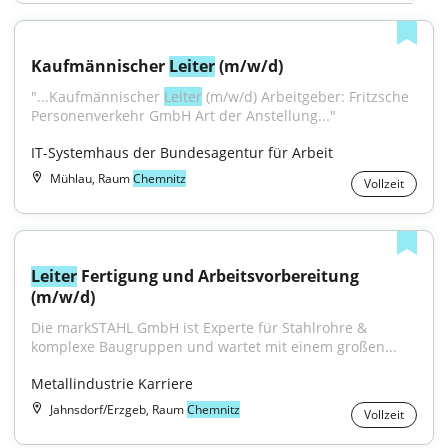
Kaufmännischer 
Leiter
 (m/w/d)
"...Kaufmännischer 
Leiter
 (m/w/d) Arbeitgeber: Fritzsche 
Personenverkehr GmbH Art der Anstellung..."
IT-Systemhaus der Bundesagentur für Arbeit
Mühlau, Raum
Chemnitz
Vollzeit
Leiter
 Fertigung und Arbeitsvorbereitung 
(m/w/d)
Die markSTAHL GmbH ist Experte für Stahlrohre & 
komplexe Baugruppen und wartet mit einem großen...
Metallindustrie Karriere
Jahnsdorf/Erzgeb, Raum
Chemnitz
Vollzeit