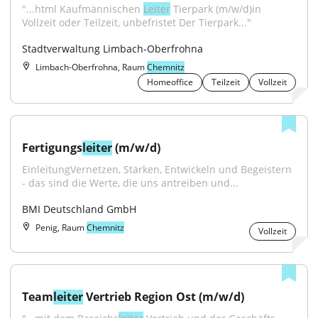
"...html Kaufmännischen 
Leiter
 Tierpark (m/w/d)in 
Vollzeit oder Teilzeit, unbefristet Der Tierpark..."
Stadtverwaltung Limbach-Oberfrohna
Limbach-Oberfrohna, Raum
Chemnitz
Homeoffice
Teilzeit
Vollzeit
Fertigungs
leiter
 (m/w/d)
EinleitungVernetzen, Stärken, Entwickeln und Begeistern 
- das sind die Werte, die uns antreiben und...
BMI Deutschland GmbH
Penig, Raum
Chemnitz
Vollzeit
Team
leiter
 Vertrieb Region Ost (m/w/d)