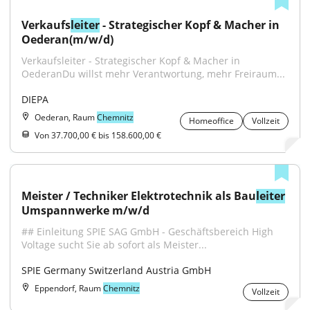
Verkaufs
leiter
 - Strategischer Kopf & Macher in 
Oederan(m/w/d)
Verkaufsleiter - Strategischer Kopf & Macher in 
OederanDu willst mehr Verantwortung, mehr Freiraum...
DIEPA
Oederan, Raum
Chemnitz
Homeoffice
Vollzeit
Von 37.700,00 € bis 158.600,00 €
Meister / Techniker Elektrotechnik als Bau
leiter
Umspannwerke m/w/d
## Einleitung SPIE SAG GmbH - Geschäftsbereich High 
Voltage sucht Sie ab sofort als Meister...
SPIE Germany Switzerland Austria GmbH
Eppendorf, Raum
Chemnitz
Vollzeit