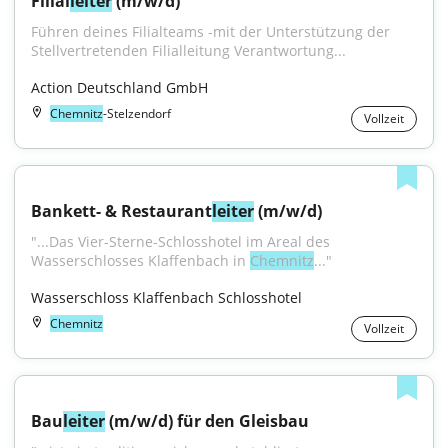
Filial
leiter
 (m/w/d)
Führen deines Filialteams -mit der Unterstützung der 
Stellvertretenden Filialleitung Verantwortung...
Action Deutschland GmbH
Chemnitz
-Stelzendorf
Vollzeit
Bankett- & Restaurant
leiter
 (m/w/d)
"...Das Vier-Sterne-Schlosshotel im Areal des 
Wasserschlosses Klaffenbach in 
Chemnitz
..."
Wasserschloss Klaffenbach Schlosshotel
Chemnitz
Vollzeit
Bau
leiter
 (m/w/d) für den Gleisbau