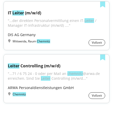
IT 
Leiter
 (m/w/d)
"...der direkten Personalvermittlung einen IT-
Leiter
 / 
Manager IT-Infrastruktur (m/w/d) ...."
DIS AG Germany
Mittweida, Raum
Chemnitz
Vollzeit
Leiter
 Controlling (m/w/d)
"...71 / 6 75 24 - 0 oder per Mail an 
chemnitz
@arwa.de 
erreichen. Sind Sie 
Leiter
 Controlling (m/w/d..."
ARWA Personaldienstleistungen GmbH
Chemnitz
Vollzeit