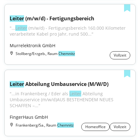
Leiter
 (m/w/d) - Fertigungsbereich
"...
Leiter
 (m/w/d) - Fertigungsbereich 160.000 Kilometer 
verarbeitete Kabel pro Jahr, rund 500..."
Murrelektronik GmbH
Stollberg/Erzgeb., Raum
Chemnitz
Vollzeit
Leiter
 Abteilung Umbauservice (M/W/D)
"...in Frankenberg / Eder als 
Leiter
 Abteilung 
Umbauservice (m/w/d)AUS BESTEHENDEM NEUES 
SCHAFFEN –..."
FingerHaus GmbH
Frankenberg/Sa., Raum
Chemnitz
Homeoffice
Vollzeit