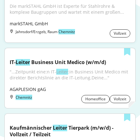
Die markSTAHL GmbH ist Experte für Stahlrohre & 
komplexe Baugruppen und wartet mit einem großen...
markSTAHL GmbH
Jahnsdorf/Erzgeb, Raum
Chemnitz
Vollzeit
IT-
Leiter
 Business Unit Medico (w/m/d)
"...Zeitpunkt eine:n IT-
Leiter
:in Business Unit Medico mit 
direkter Berichtslinie an die IT-Leitung.Deine..."
AGAPLESION gAG
Chemnitz
Homeoffice
Vollzeit
Kaufmännischer 
Leiter
 Tierpark (m/w/d) - 
Vollzeit / Teilzeit