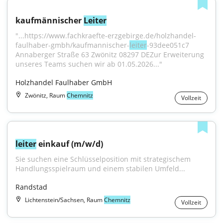
kaufmännischer 
Leiter
"...https://www.fachkraefte-erzgebirge.de/holzhandel-
faulhaber-gmbh/kaufmannischer-
leiter
-93dee051c7 
Annaberger Straße 63 Zwönitz 08297 DEZur Erweiterung 
unseres Teams suchen wir ab 01.05.2026..."
Holzhandel Faulhaber GmbH
Zwönitz, Raum
Chemnitz
Vollzeit
leiter
 einkauf (m/w/d)
Sie suchen eine Schlüsselposition mit strategischem 
Handlungsspielraum und einem stabilen Umfeld...
Randstad
Lichtenstein/Sachsen, Raum
Chemnitz
Vollzeit