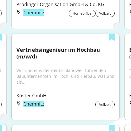
Prodinger Organisation GmbH & Co. KG
Chemnitz
Homeoffice
Vollzeit
Vertriebsingenieur im Hochbau 
(m/w/d)
 
Wir sind eins der deutschlandweit führenden 
Bauunternehmen im Hoch- und Tiefbau. Was uns 
als...
Köster GmbH
Chemnitz
Vollzeit