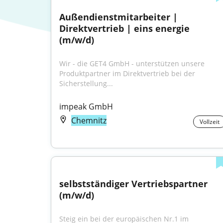
Außendienstmitarbeiter | 
Direktvertrieb | eins energie 
(m/w/d)
Wir - die GET4 GmbH - unterstützen unsere 
Produktpartner im Direktvertrieb bei der 
Sicherstellung...
impeak GmbH
Chemnitz
Vollzeit
selbstständiger Vertriebspartner 
(m/w/d)
Steig ein bei der europäischen Nr.1 im 