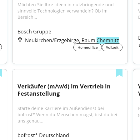
Möchten Sie Ihre Ideen in nutzbringende und 
sinnvolle Technologien verwandeln? Ob im 
Bereich...
Bosch Gruppe
Neukirchen/Erzgebirge, Raum
Chemnitz
Homeoffice
Vollzeit
Verkäufer (m/w/d) im Vertrieb in 
Festanstellung
Starte deine Karriere im Außendienst bei 
bofrost* Wenn du Menschen magst, bist du bei 
uns genau...
bofrost* Deutschland