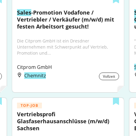
Sales
-Promotion Vodafone / 
Vertriebler / Verkäufer (m/w/d) mit 
festen Arbeitsort gesucht!
Die Citprom GmbH ist ein Dresdner 
Unternehmen mit Schwerpunkt auf Vertrieb, 
Promotion und...
Citprom GmbH
Chemnitz
Vollzeit
TOP-JOB
Vertriebsprofi 
Glasfaserhausanschlüsse (m/w/d) 
Sachsen