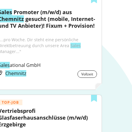
Sales
 Promoter (m/w/d) aus 
Chemnitz
 gesucht (mobile, Internet- 
und TV Anbieter)! Fixum + Provision!
"...pro Woche. Dir steht eine persönliche 
Direktbetreuung durch unsere Area 
Sales
Manager..."
Sales
ational GmbH
Chemnitz
Vollzeit
TOP-JOB
Vertriebsprofi 
Glasfaserhausanschlüsse (m/w/d) 
Erzgebirge