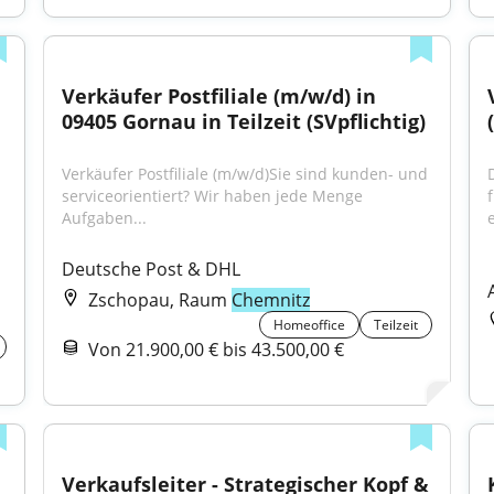
Verkäufer Postfiliale (m/w/d) in 
09405 Gornau in Teilzeit (SVpflichtig)
Verkäufer Postfiliale (m/w/d)Sie sind kunden- und 
serviceorientiert? Wir haben jede Menge 
Aufgaben...
e
Deutsche Post & DHL
Zschopau, Raum
Chemnitz
Homeoffice
Teilzeit
Von 21.900,00 € bis 43.500,00 €
Verkaufsleiter - Strategischer Kopf & 