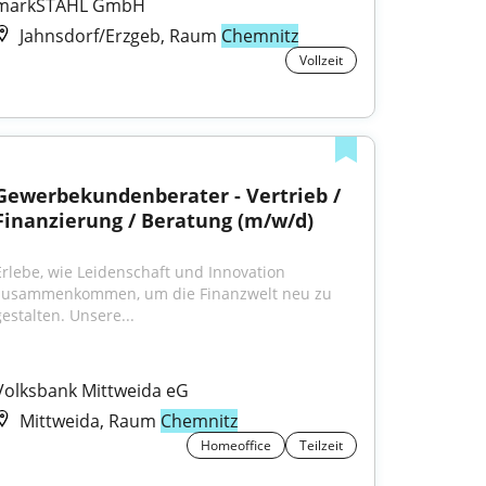
markSTAHL GmbH
Jahnsdorf/Erzgeb, Raum
Chemnitz
Vollzeit
Gewerbekundenberater - Vertrieb / 
Finanzierung / Beratung (m/w/d)
Erlebe, wie Leidenschaft und Innovation 
zusammenkommen, um die Finanzwelt neu zu 
gestalten. Unsere...
Volksbank Mittweida eG
Mittweida, Raum
Chemnitz
Homeoffice
Teilzeit