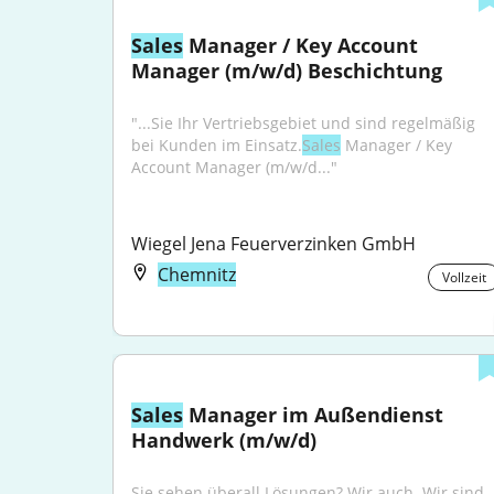
Sales
 Manager / Key Account 
Manager (m/w/d) Beschichtung
"...Sie Ihr Vertriebsgebiet und sind regelmäßig 
bei Kunden im Einsatz.
Sales
 Manager / Key 
Account Manager (m/w/d..."
Wiegel Jena Feuerverzinken GmbH
Chemnitz
Vollzeit
Sales
 Manager im Außendienst 
Handwerk (m/w/d)
Sie sehen überall Lösungen? Wir auch. Wir sind 