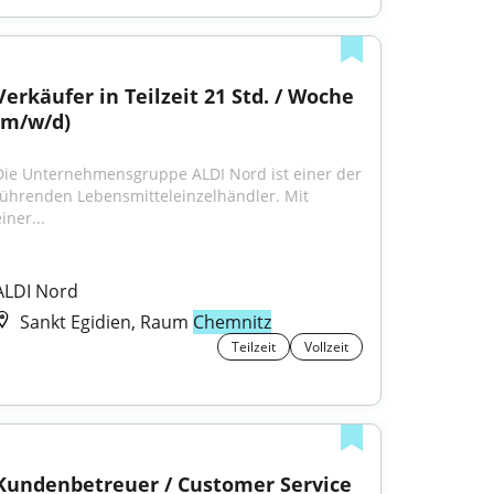
Verkäufer in Teilzeit 21 Std. / Woche 
(m/w/d)
Die Unternehmensgruppe ALDI Nord ist einer der 
führenden Lebensmitteleinzelhändler. Mit 
iner...
ALDI Nord
Sankt Egidien, Raum
Chemnitz
Teilzeit
Vollzeit
Kundenbetreuer / Customer Service 