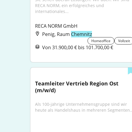
RECA NORM, ein erfolgreiches und 
internationales...
RECA NORM GmbH
Penig, Raum
Chemnitz
Homeoffice
Vollzeit
Von 31.900,00 € bis 101.700,00 €
Teamleiter Vertrieb Region Ost 
(m/w/d)
Als 100-jährige Unternehmens­gruppe sind wir 
heute als Handels­haus in mehreren Segmenten..