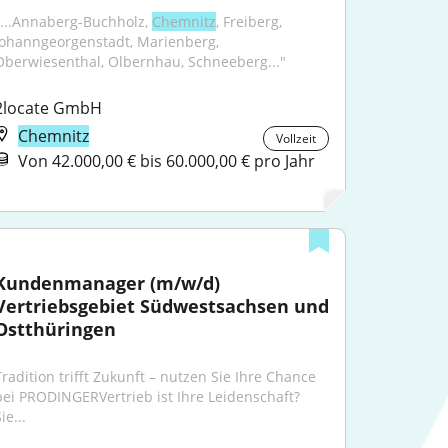
"...Annaberg-Buchholz, 
Chemnitz
, Freiberg, 
Johanngeorgenstadt, Marienberg, 
Oberwiesenthal, Olbernhau, Schneeberg..."
2locate GmbH
Chemnitz
Vollzeit
Von 42.000,00 € bis 60.000,00 € pro Jahr
Kundenmanager (m/w/d) 
Vertriebsgebiet Südwestsachsen und 
Ostthüringen
Tradition trifft Zukunft – nutzen Sie Ihre Chance 
bei PRODINGERVertrieb ist Ihre Leidenschaft? 
ie...