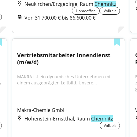
Neukirchen/Erzgebirge, Raum
Chemnitz
Homeoffice
Vollzeit
Von 31.700,00 € bis 86.600,00 €
Vertriebsmitarbeiter Innendienst 
(m/w/d)
MAKRA ist ein dynamisches Unternehmen mit 
einem ausgeprägten Leitbild. Unsere...
 
Makra-Chemie GmbH
Hohenstein-Ernstthal, Raum
Chemnitz
Vollzeit