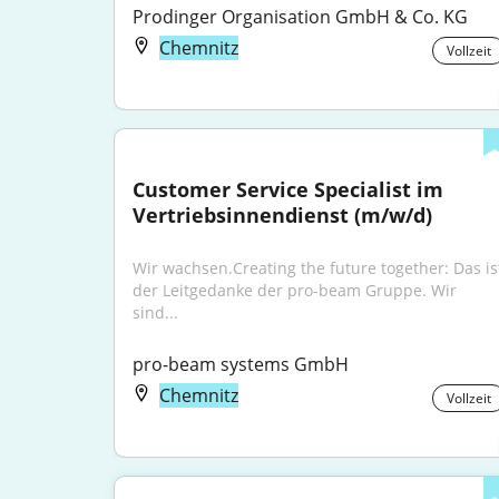
Prodinger Organisation GmbH & Co. KG
Chemnitz
Vollzeit
Customer Service Specialist im 
Vertriebsinnendienst (m/w/d)
Wir wachsen.Creating the future together: Das ist
der Leitgedanke der pro-beam Gruppe. Wir 
sind...
pro-beam systems GmbH
Chemnitz
Vollzeit