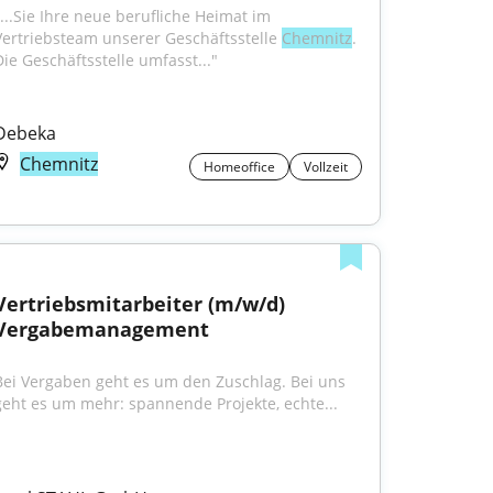
"...Sie Ihre neue berufliche Heimat im 
Vertriebsteam unserer Geschäftsstelle 
Chemnitz
. 
Die Geschäftsstelle umfasst..."
Debeka
Chemnitz
Homeoffice
Vollzeit
Vertriebsmitarbeiter (m/w/d) 
Vergabemanagement
Bei Vergaben geht es um den Zuschlag. Bei uns 
geht es um mehr: spannende Projekte, echte...