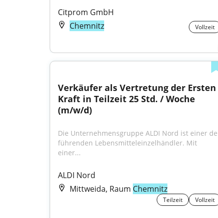
Citprom GmbH
Chemnitz
Vollzeit
Verkäufer als Vertretung der Ersten 
Kraft in Teilzeit 25 Std. / Woche 
(m/w/d)
Die Unternehmensgruppe ALDI Nord ist einer der
führenden Lebensmitteleinzelhändler. Mit 
einer...
ALDI Nord
Mittweida, Raum
Chemnitz
Teilzeit
Vollzeit