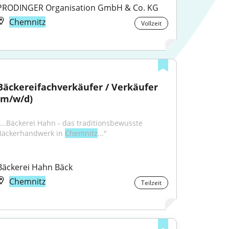
PRODINGER Organisation GmbH & Co. KG
Chemnitz
Vollzeit
Bäckereifachverkäufer / Verkäufer 
(m/w/d)
"...Bäckerei Hahn - das traditionsbewusste 
Bäckerhandwerk in 
Chemnitz
..."
Bäckerei Hahn Bäck
Chemnitz
Teilzeit