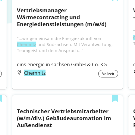
Vertriebsmanager 
Wärmecontracting und 
Energiedienstleistungen (m/w/d)
"...wir gemeinsam die Energiezukunft von 
Chemnitz
 und Südsachsen. Mit Verantwortung, 
Teamgeist und dem Anspruch..."
eins energie in sachsen GmbH & Co. KG
Chemnitz
Vollzeit
Technischer Vertriebsmitarbeiter 
(w/m/div.) Gebäudeautomation im 
Außendienst