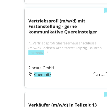
Vertriebsprofi (m/w/d) mit 
Festanstellung - gerne 
kommunikative Quereinsteiger
"...Vertriebsprofi Glasfaserhausanschlüsse 
(m/w/d) Sachsen Arbeitsorte: Leipzig, Bautzen, 
Chemnitz
..."
2locate GmbH
Chemnitz
Vollzeit
Verkäufer (m/w/d) in Teilzeit 13 