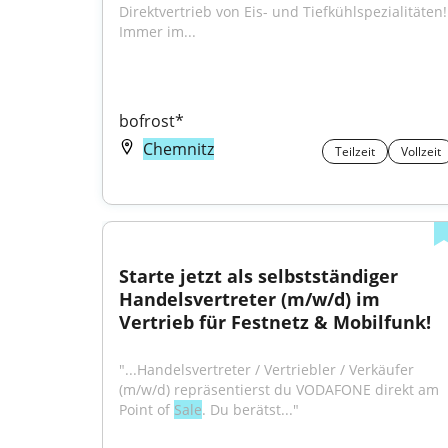
Direktvertrieb von Eis- und Tiefkühlspezialitäten! 
Immer im...
bofrost*
Chemnitz
Teilzeit
Vollzeit
Starte jetzt als selbstständiger 
Handelsvertreter (m/w/d) im 
Vertrieb für Festnetz & Mobilfunk!
"...Handelsvertreter / Vertriebler / Verkäufer 
(m/w/d) repräsentierst du VODAFONE direkt am 
Point of 
Sale
. Du berätst..."