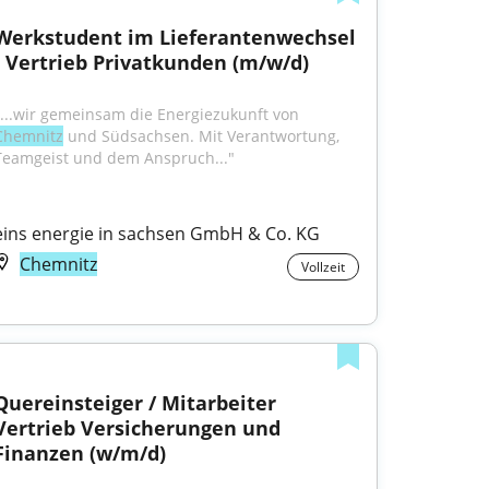
Werkstudent im Lieferantenwechsel 
- Vertrieb Privatkunden (m/w/d)
"...wir gemeinsam die Energiezukunft von 
Chemnitz
 und Südsachsen. Mit Verantwortung, 
Teamgeist und dem Anspruch..."
eins energie in sachsen GmbH & Co. KG
Chemnitz
Vollzeit
Quereinsteiger / Mitarbeiter 
Vertrieb Versicherungen und 
Finanzen (w/m/d)