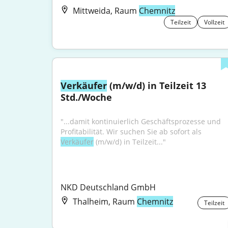
Mittweida, Raum
Chemnitz
Teilzeit
Vollzeit
Verkäufer
 (m/w/d) in Teilzeit 13 
Std./Woche
"...damit kontinuierlich Geschäftsprozesse und 
Profitabilität. Wir suchen Sie ab sofort als 
Verkäufer
 (m/w/d) in Teilzeit..."
NKD Deutschland GmbH
Thalheim, Raum
Chemnitz
Teilzeit