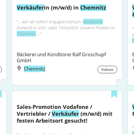
Verkäufer
in (m/w/d) in 
Chemnitz
"...wir ab sofort engagierte(Fach-)
Verkäufer
(m/w/d) in Voll- oder Teilzeitfür unsere Filialen in 
Chemnitz
..."
Bäckerei und Konditorei Ralf Groschupf 
GmbH
Chemnitz
Vollzeit
Sales-Promotion Vodafone / 
Vertriebler / 
Verkäufer
 (m/w/d) mit 
festen Arbeitsort gesucht!