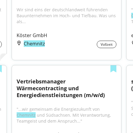
 
Wir sind eins der deutschlandweit führenden 
Bauunternehmen im Hoch- und Tiefbau. Was uns 
als...
Köster GmbH
Chemnitz
Vollzeit
Vertriebsmanager 
Wärmecontracting und 
Energiedienstleistungen (m/w/d)
 
"...wir gemeinsam die Energiezukunft von 
Chemnitz
 und Südsachsen. Mit Verantwortung, 
Teamgeist und dem Anspruch..."