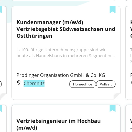
Kundenmanager (m/w/d) 
Vertriebsgebiet Südwestsachsen und 
Ostthüringen
.
ls 100-jährige Unternehmens­gruppe sind wir 
heute als Handels­haus in mehreren Segmenten...
S
Prodinger Organisation GmbH & Co. KG
Chemnitz
Homeoffice
Vollzeit
Vertriebsingenieur im Hochbau 
(m/w/d)