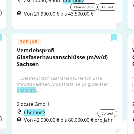
Zschopau, Raum
Chemnitz
Homeoffice
Teilzeit
Von 21.900,00 € bis 43.500,00 €
TOP-JOB
Vertriebsprofi 
Glasfaserhausanschlüsse (m/w/d) 
Sachsen
"...Vertriebsprofi Glasfaserhausanschlüsse 
(m/w/d) Sachsen Arbeitsorte: Leipzig, Bautzen, 
Chemnitz
..."
2locate GmbH
Chemnitz
Vollzeit
Von 42.000,00 € bis 60.000,00 € pro Jahr