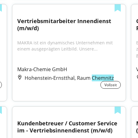
Vertriebsmitarbeiter Innendienst 
(m/w/d)
MAKRA ist ein dynamisches Unternehmen mit 
einem ausgeprägten Leitbild. Unsere...
Makra-Chemie GmbH
Hohenstein-Ernstthal, Raum
Chemnitz
Vollzeit
Kundenbetreuer / Customer Service 
im - Vertriebsinnendienst (m/w/d)