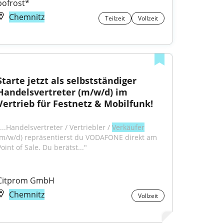
bofrost*
Chemnitz
Teilzeit
Vollzeit
Starte jetzt als selbstständiger 
Handelsvertreter (m/w/d) im 
Vertrieb für Festnetz & Mobilfunk!
...Handelsvertreter / Vertriebler / 
Verkäufer
(m/w/d) repräsentierst du VODAFONE direkt am 
oint of Sale. Du berätst..."
Citprom GmbH
Chemnitz
Vollzeit