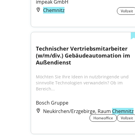
impeak GmbH
Chemnitz
Vollzeit
Technischer Vertriebsmitarbeiter 
(w/m/div.) Gebäudeautomation im 
Außendienst
Möchten Sie Ihre Ideen in nutzbringende und 
sinnvolle Technologien verwandeln? Ob im 
Bereich...
Bosch Gruppe
Neukirchen/Erzgebirge, Raum
Chemnitz
Homeoffice
Vollzeit