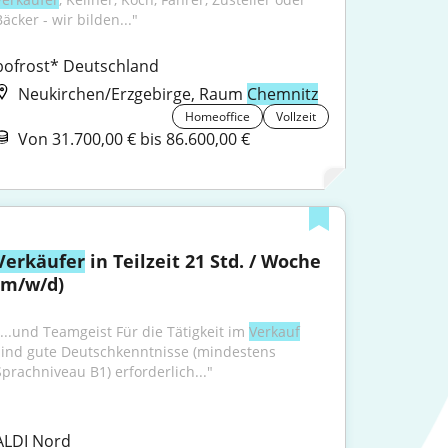
äcker - wir bilden..."
bofrost* Deutschland
Neukirchen/Erzgebirge, Raum
Chemnitz
Homeoffice
Vollzeit
Von 31.700,00 € bis 86.600,00 €
Verkäufer
 in Teilzeit 21 Std. / Woche 
(m/w/d)
"...und Teamgeist Für die Tätigkeit im 
Verkauf
sind gute Deutschkenntnisse (mindestens 
Sprachniveau B1) erforderlich..."
ALDI Nord