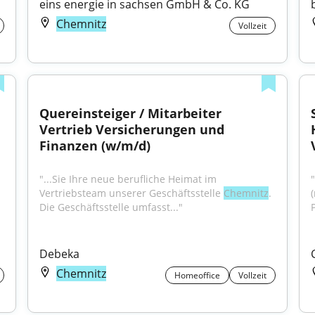
eins energie in sachsen GmbH & Co. KG
Chemnitz
Vollzeit
Quereinsteiger / Mitarbeiter 
Vertrieb Versicherungen und 
Finanzen (w/m/d)
"...Sie Ihre neue berufliche Heimat im 
"
Vertriebsteam unserer Geschäftsstelle 
Chemnitz
. 
Die Geschäftsstelle umfasst..."
P
Debeka
Chemnitz
Homeoffice
Vollzeit