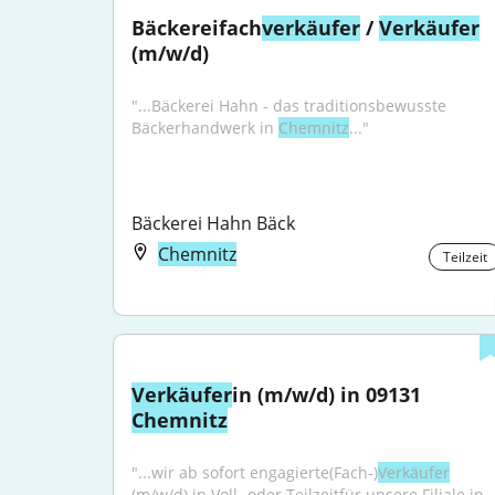
Bäckereifach
verkäufer
 / 
Verkäufer
(m/w/d)
"...Bäckerei Hahn - das traditionsbewusste 
Bäckerhandwerk in 
Chemnitz
..."
Bäckerei Hahn Bäck
Chemnitz
Teilzeit
Verkäufer
in (m/w/d) in 09131 
Chemnitz
"...wir ab sofort engagierte(Fach-)
Verkäufer
(m/w/d) in Voll- oder Teilzeitfür unsere Filiale in 