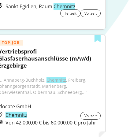
Sankt Egidien, Raum
Chemnitz
Teilzeit
Vollzeit
TOP-JOB
Vertriebsprofi 
Glasfaserhausanschlüsse (m/w/d) 
Erzgebirge
"...Annaberg-Buchholz, 
Chemnitz
, Freiberg, 
Johanngeorgenstadt, Marienberg, 
Oberwiesenthal, Olbernhau, Schneeberg..."
2locate GmbH
Chemnitz
Vollzeit
Von 42.000,00 € bis 60.000,00 € pro Jahr