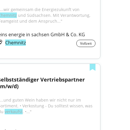
"...wir gemeinsam die Energiezukunft von 
Chemnitz
 und Südsachsen. Mit Verantwortung, 
Teamgeist und dem Anspruch..."
eins energie in sachsen GmbH & Co. KG
Chemnitz
Vollzeit
selbstständiger Vertriebspartner 
(m/w/d)
"...und guten Wein haben wir nicht nur im 
Sortiment. • Verkostung - Du solltest wissen, was 
du 
verkaufst
. •..."