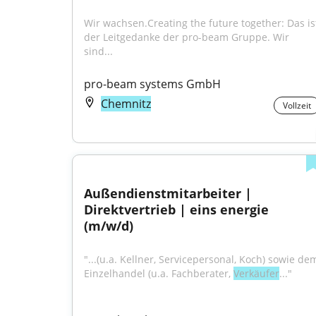
Wir wachsen.Creating the future together: Das ist
der Leitgedanke der pro-beam Gruppe. Wir 
sind...
pro-beam systems GmbH
Chemnitz
Vollzeit
Außendienstmitarbeiter | 
Direktvertrieb | eins energie 
(m/w/d)
"...(u.a. Kellner, Servicepersonal, Koch) sowie dem
Einzelhandel (u.a. Fachberater, 
Verkäufer
..."