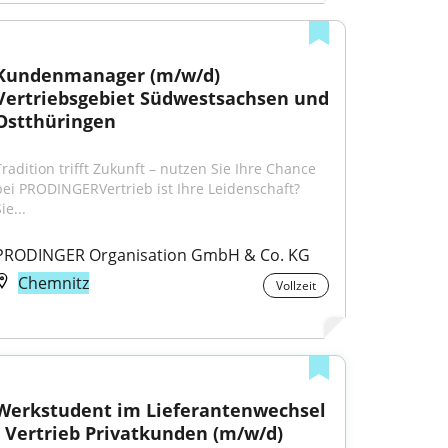
Kundenmanager (m/w/d) 
Vertriebsgebiet Südwestsachsen und 
Ostthüringen
Tradition trifft Zukunft – nutzen Sie Ihre Chance 
bei PRODINGERVertrieb ist Ihre Leidenschaft? 
ie...
PRODINGER Organisation GmbH & Co. KG
Chemnitz
Vollzeit
Werkstudent im Lieferantenwechsel 
- Vertrieb Privatkunden (m/w/d)