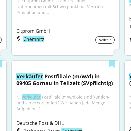
Die Citprom GmbH ist ein Dresdner 
B
Unternehmen mit Schwerpunkt auf Vertrieb, 
Promotion und...
Citprom GmbH
Chemnitz
Vollzeit
Verkäufer
 Postfiliale (m/w/d) in 
09405 Gornau in Teilzeit (SVpflichtig)
"...
Verkäufer
 Postfiliale (m/w/d)Sie sind kunden- 
und serviceorientiert? Wir haben jede Menge 
Aufgaben..."
Deutsche Post & DHL