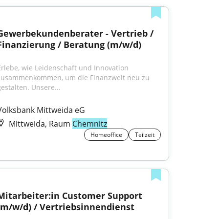
Gewerbekundenberater - Vertrieb / 
Finanzierung / Beratung (m/w/d)
Erlebe, wie Leidenschaft und Innovation 
zusammenkommen, um die Finanzwelt neu zu 
gestalten. Unsere...
Volksbank Mittweida eG
Mittweida, Raum
Chemnitz
Homeoffice
Teilzeit
Mitarbeiter:in Customer Support 
(m/w/d) / Vertriebsinnendienst