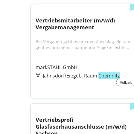
Vertriebsmitarbeiter (m/w/d) 
Vergabemanagement
Bei Vergaben geht es um den Zuschlag. Bei uns 
geht es um mehr: spannende Projekte, echte...
markSTAHL GmbH
Jahnsdorf/Erzgeb, Raum
Chemnitz
Vollzeit
Vertriebsprofi 
Glasfaserhausanschlüsse (m/w/d) 
Sachsen