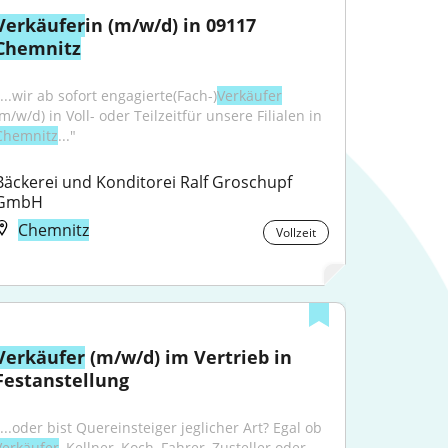
Verkäufer
in (m/w/d) in 09117 
Chemnitz
"...wir ab sofort engagierte(Fach-)
Verkäufer
(m/w/d) in Voll- oder Teilzeitfür unsere Filialen in 
Chemnitz
..."
Bäckerei und Konditorei Ralf Groschupf 
GmbH
Chemnitz
Vollzeit
Verkäufer
 (m/w/d) im Vertrieb in 
Festanstellung
"...oder bist Quereinsteiger jeglicher Art? Egal ob 
Verkäufer
, Kellner, Koch, Fahrer, Zusteller oder 