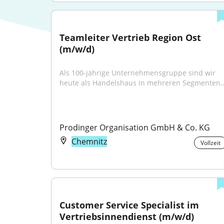
Teamleiter Vertrieb Region Ost 
(m/w/d)
Als 100-jährige Unternehmens­gruppe sind wir 
heute als Handels­haus in mehreren Segmenten..
Prodinger Organisation GmbH & Co. KG
Chemnitz
Vollzeit
Customer Service Specialist im 
Vertriebsinnendienst (m/w/d)