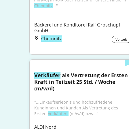
Chemnitz
..."
Bäckerei und Konditorei Ralf Groschupf 
GmbH
Chemnitz
Vollzeit
Verkäufer
 als Vertretung der Ersten 
Kraft in Teilzeit 25 Std. / Woche 
(m/w/d)
"...Einkaufserlebnis und hochzufriedene 
Kundinnen und Kunden Als Vertretung des 
Ersten 
Verkäufers
 (m/w/d) bzw..."
ALDI Nord