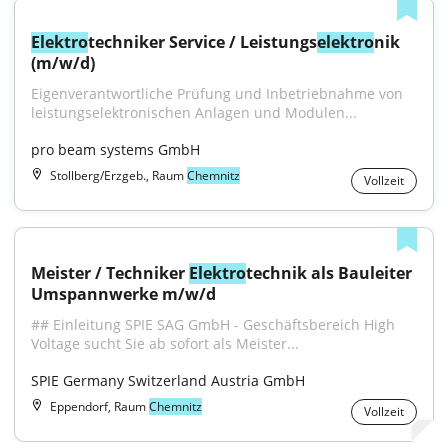
Elektro
techniker Service / Leistungs
elektro
nik 
(m/w/d)
Eigenverantwortliche Prüfung und Inbetriebnahme von 
leistungselektronischen Anlagen und Modulen...
pro beam systems GmbH
Stollberg/Erzgeb., Raum
Chemnitz
Vollzeit
Meister / Techniker 
Elektro
technik als Bauleiter 
Umspannwerke m/w/d
## Einleitung SPIE SAG GmbH - Geschäftsbereich High 
Voltage sucht Sie ab sofort als Meister...
SPIE Germany Switzerland Austria GmbH
Eppendorf, Raum
Chemnitz
Vollzeit