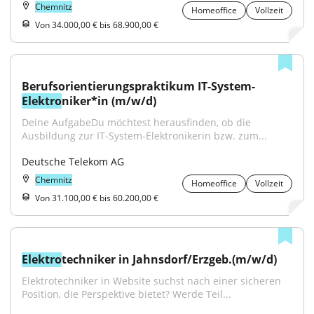
Chemnitz
Homeoffice
Vollzeit
Von 34.000,00 € bis 68.900,00 €
Berufsorientierungspraktikum IT-System-
Elektro
niker*in (m/w/d)
Deine AufgabeDu möchtest herausfinden, ob die 
Ausbildung zur IT-System-Elektronikerin bzw. zum...
Deutsche Telekom AG
Chemnitz
Homeoffice
Vollzeit
Von 31.100,00 € bis 60.200,00 €
Elektro
techniker in Jahnsdorf/Erzgeb.(m/w/d)
Elektrotechniker in Website suchst nach einer sicheren 
Position, die Perspektive bietet? Werde Teil...