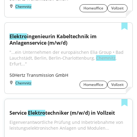
Chemnitz
Homeoffice
Vollzeit
Elektro
ingenieurin Kabeltechnik im 
Anlagenservice (m/w/d)
"...ein Unternehmen der europäischen Elia Group • Bad 
Lauchstädt, Berlin, Berlin-Charlottenburg, 
Chemnitz
, 
Erfurt..."
50Hertz Transmission GmbH
Chemnitz
Homeoffice
Vollzeit
Service 
Elektro
techniker (m/w/d) in Vollzeit
Eigenverantwortliche Prüfung und Inbetriebnahme von 
leistungselektronischen Anlagen und Modulen...