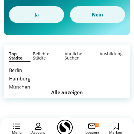
Ja
Nein
Top
Beliebte
Ähnliche
Ausbildung
Städte
Städte
Suchen
Berlin
Hamburg
München
Alle anzeigen
Köln
Frankfurt am Main
Stuttgart
Düsseldorf
Leipzig
Menü
Account
Jobagent
Merken