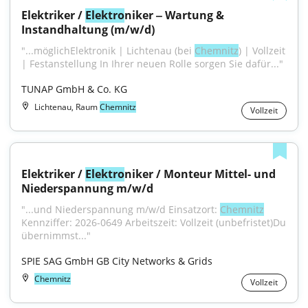
Elektriker / 
Elektro
niker ‒ Wartung & 
Instandhaltung (m/w/d)
"...möglichElektronik | Lichtenau (bei 
Chemnitz
) | Vollzeit 
| Festanstellung In Ihrer neuen Rolle sorgen Sie dafür..."
TUNAP GmbH & Co. KG
Lichtenau, Raum
Chemnitz
Vollzeit
Elektriker / 
Elektro
niker / Monteur Mittel- und 
Niederspannung m/w/d
"...und Niederspannung m/w/d Einsatzort: 
Chemnitz
Kennziffer: 2026-0649 Arbeitszeit: Vollzeit (unbefristet)Du 
übernimmst..."
SPIE SAG GmbH GB City Networks & Grids
Chemnitz
Vollzeit