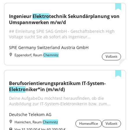
Ingenieur 
Elektro
technik Sekundärplanung von 
Umspannwerken m/w/d
## Einleitung SPIE SAG GmbH - Geschäftsbereich High 
Voltage sucht Sie ab sofort als Ingenieur...
SPIE Germany Switzerland Austria GmbH
Eppendorf, Raum
Chemnitz
Vollzeit
Berufsorientierungspraktikum IT-System-
Elektro
niker*in (m/w/d)
Deine AufgabeDu möchtest herausfinden, ob die 
Ausbildung zur IT-System-Elektronikerin bzw. zum...
Deutsche Telekom AG
Hainichen, Raum
Chemnitz
Homeoffice
Vollzeit
Von 31.100,00 € bis 60.200,00 €