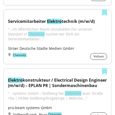
Servicemitarbeiter 
Elektro
technik (m/w/d)
"...im öffentlichen Raum anzubieten.Für unseren 
Standort in 
Chemnitz
 suchen wir Dich als 
Servicemitarbeiter..."
Ströer Deutsche Städte Medien GmbH
Chemnitz
Vollzeit
Elektro
konstrukteur / Electrical Design Engineer 
(m/w/d) – EPLAN P8 | Sondermaschinenbau
"...systems GmbH – Stollberg bei 
Chemnitz
 Auer Straße 
19a | 09366 Stollberg/Erzgebirge | Website..."
pro-beam systems GmbH
Stollberg/Erzgeb., Raum
Chemnitz