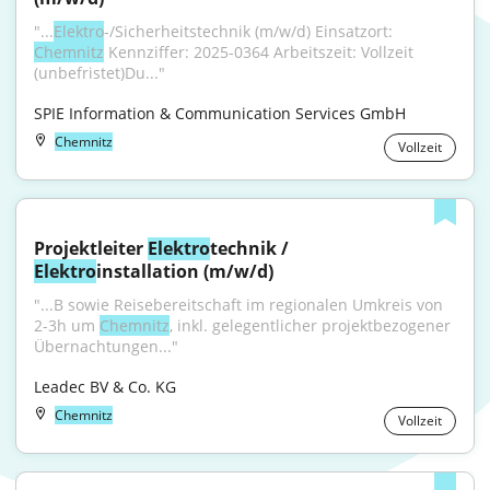
"...
Elektro
-/Sicherheitstechnik (m/w/d) Einsatzort: 
Chemnitz
 Kennziffer: 2025-0364 Arbeitszeit: Vollzeit 
(unbefristet)Du..."
SPIE Information & Communication Services GmbH
Chemnitz
Vollzeit
Projektleiter 
Elektro
technik / 
Elektro
installation (m/w/d)
"...B sowie Reisebereitschaft im regionalen Umkreis von 
2-3h um 
Chemnitz
, inkl. gelegentlicher projektbezogener 
Übernachtungen..."
Leadec BV & Co. KG
Chemnitz
Vollzeit