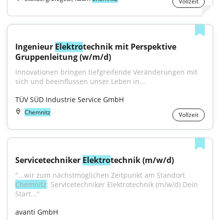
Vollzeit
Ingenieur 
Elektro
technik mit Perspektive 
Gruppenleitung (w/m/d)
Innovationen bringen tiefgreifende Veränderungen mit 
sich und beeinflussen unser Leben in...
TÜV SÜD Industrie Service GmbH
Chemnitz
Vollzeit
Servicetechniker 
Elektro
technik (m/w/d)
"...wir zum nächstmöglichen Zeitpunkt am Standort 
Chemnitz
: Servicetechniker Elektrotechnik (m/w/d) Dein 
Start..."
avanti GmbH