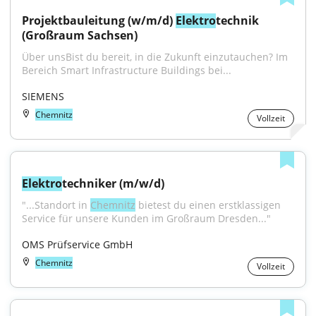
Projektbauleitung (w/m/d) 
Elektro
technik 
(Großraum Sachsen)
Über unsBist du bereit, in die Zukunft einzutauchen? Im 
Bereich Smart Infrastructure Buildings bei...
SIEMENS
Chemnitz
Vollzeit
Elektro
techniker (m/w/d)
"...Standort in 
Chemnitz
 bietest du einen erstklassigen 
Service für unsere Kunden im Großraum Dresden..."
OMS Prüfservice GmbH
Chemnitz
Vollzeit