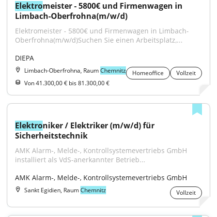
Elektro
meister - 5800€ und Firmenwagen in 
Limbach-Oberfrohna(m/w/d)
Elektromeister - 5800€ und Firmenwagen in Limbach-
Oberfrohna(m/w/d)Suchen Sie einen Arbeitsplatz,...
DIEPA
Limbach-Oberfrohna, Raum
Chemnitz
Homeoffice
Vollzeit
Von 41.300,00 € bis 81.300,00 €
Elektro
niker / Elektriker (m/w/d) für 
Sicherheitstechnik
AMK Alarm-, Melde-, Kontrollsystemevertriebs GmbH 
installiert als VdS-anerkannter Betrieb...
AMK Alarm-, Melde-, Kontrollsystemevertriebs GmbH
Sankt Egidien, Raum
Chemnitz
Vollzeit