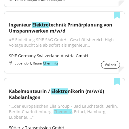
Ingenieur 
Elektro
technik Primärplanung von 
Umspannwerken m/w/d
## Einleitung SPIE SAG GmbH - Geschäftsbereich High 
Voltage sucht Sie ab sofort als Ingenieur...
SPIE Germany Switzerland Austria GmbH
Eppendorf, Raum
Chemnitz
Vollzeit
Kabelmonteurin / 
Elektro
nikerin (m/w/d) 
Kabelanlagen
"...der europäischen Elia Group • Bad Lauchstädt, Berlin, 
Berlin-Charlottenburg, 
Chemnitz
, Erfurt, Hamburg, 
Lübbenau..."
50Hertz Transmission GmbH