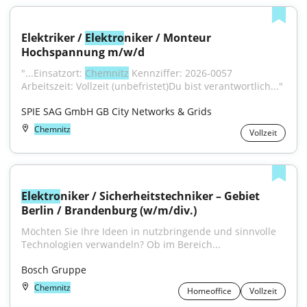
Elektriker / 
Elektro
niker / Monteur 
Hochspannung m/w/d
"...Einsatzort: 
Chemnitz
 Kennziffer: 2026-0057 
Arbeitszeit: Vollzeit (unbefristet)Du bist verantwortlich..."
SPIE SAG GmbH GB City Networks & Grids
Chemnitz
Vollzeit
Elektro
niker / Sicherheitstechniker – Gebiet 
Berlin / Brandenburg (w/m/div.)
Möchten Sie Ihre Ideen in nutzbringende und sinnvolle 
Technologien verwandeln? Ob im Bereich...
Bosch Gruppe
Chemnitz
Homeoffice
Vollzeit