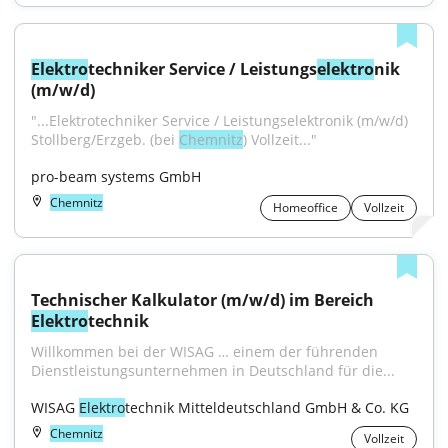
Elektro
techniker Service / Leistungs
elektro
nik 
(m/w/d)
"...Elektrotechniker Service / Leistungselektronik (m/w/d) 
Stollberg/Erzgeb. (bei 
Chemnitz
) Vollzeit..."
pro-beam systems GmbH
Chemnitz
Homeoffice
Vollzeit
Technischer Kalkulator (m/w/d) im Bereich 
Elektro
technik
Willkommen bei der WISAG … einem der führenden 
Dienstleistungsunternehmen in Deutschland für die...
WISAG 
Elektro
technik Mitteldeutschland GmbH & Co. KG
Chemnitz
Vollzeit