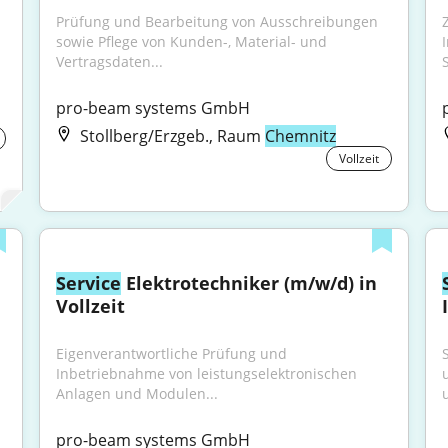
Prüfung und Bearbeitung von Ausschreibungen 
sowie Pflege von Kunden-, Material- und 
Vertragsdaten...
pro-beam systems GmbH
Stollberg/Erzgeb., Raum
Chemnitz
Vollzeit
Service
 Elektrotechniker (m/w/d) in 
Vollzeit
Eigenverantwortliche Prüfung und 
Inbetriebnahme von leistungselektronischen 
Anlagen und Modulen...
pro-beam systems GmbH