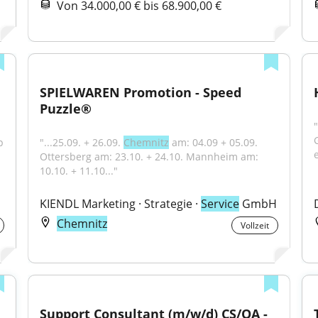
Von 34.000,00 € bis 68.900,00 €
SPIELWAREN Promotion - Speed 
Puzzle®
 
"...25.09. + 26.09. 
Chemnitz
 am: 04.09 + 05.09. 
Ottersberg am: 23.10. + 24.10. Mannheim am: 
10.10. + 11.10..."
KIENDL Marketing · Strategie · 
Service
 GmbH
Chemnitz
Vollzeit
Support Consultant (m/w/d) CS/QA - 