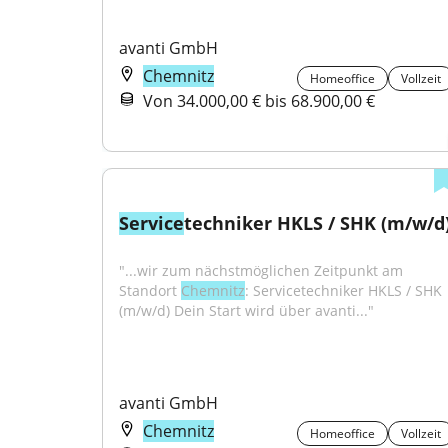
avanti GmbH
Chemnitz
Homeoffice
Vollzeit
Von 34.000,00 € bis 68.900,00 €
Service
techniker HKLS / SHK (m/w/d
"...wir zum nächstmöglichen Zeitpunkt am 
Standort 
Chemnitz
: Servicetechniker HKLS / SHK 
(m/w/d) Dein Start wird über avanti..."
avanti GmbH
Chemnitz
Homeoffice
Vollzeit