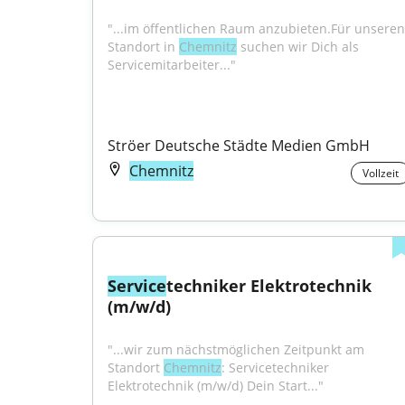
"...im öffentlichen Raum anzubieten.Für unseren 
Standort in 
Chemnitz
 suchen wir Dich als 
Servicemitarbeiter..."
Ströer Deutsche Städte Medien GmbH
Chemnitz
Vollzeit
Service
techniker Elektrotechnik 
(m/w/d)
"...wir zum nächstmöglichen Zeitpunkt am 
Standort 
Chemnitz
: Servicetechniker 
Elektrotechnik (m/w/d) Dein Start..."