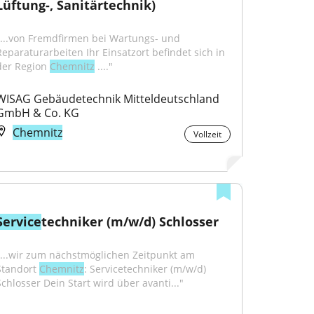
Lüftung-, Sanitärtechnik)
"...von Fremdfirmen bei Wartungs- und 
Reparaturarbeiten Ihr Einsatzort befindet sich in 
der Region 
Chemnitz
 ...."
WISAG Gebäudetechnik Mitteldeutschland 
GmbH & Co. KG
Chemnitz
Vollzeit
Service
techniker (m/w/d) Schlosser
"...wir zum nächstmöglichen Zeitpunkt am 
Standort 
Chemnitz
: Servicetechniker (m/w/d) 
Schlosser Dein Start wird über avanti..."