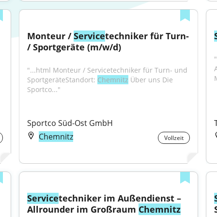
Monteur / 
Service
techniker für Turn- 
/ Sportgeräte (m/w/d)
"
"...html Monteur / Servicetechniker für Turn- und 
SportgeräteStandort: 
Chemnitz
 Über uns Die 
Sportco..."
Sportco Süd-Ost GmbH
Chemnitz
Vollzeit
Service
techniker im Außendienst – 
Allrounder im Großraum 
Chemnitz