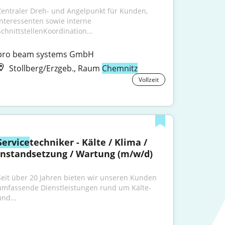
Zentraler Dreh- und Angelpunkt für Kunden, 
Interessenten sowie interne 
SchnittstellenKoordination...
pro beam systems GmbH
Stollberg/Erzgeb., Raum
Chemnitz
Vollzeit
Service
techniker - Kälte / Klima / 
Instandsetzung / Wartung (m/w/d)
Seit über 20 Jahren bieten wir unseren Kunden 
umfassende Dienstleistungen rund um Kälte- 
und...