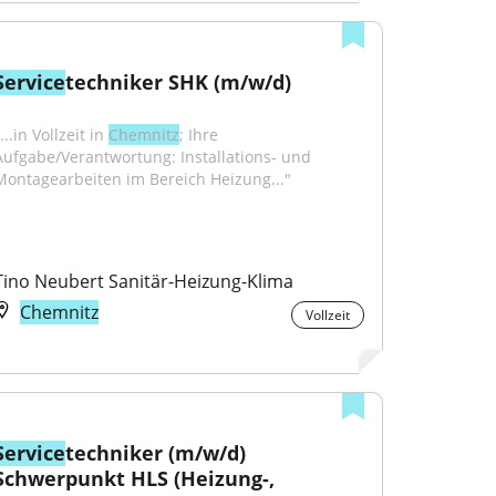
Service
techniker SHK (m/w/d)
...in Vollzeit in 
Chemnitz
; Ihre 
Aufgabe/Verantwortung: Installations- und 
Montagearbeiten im Bereich Heizung..."
Tino Neubert Sanitär-Heizung-Klima
Chemnitz
Vollzeit
Service
techniker (m/w/d) 
Schwerpunkt HLS (Heizung-, 