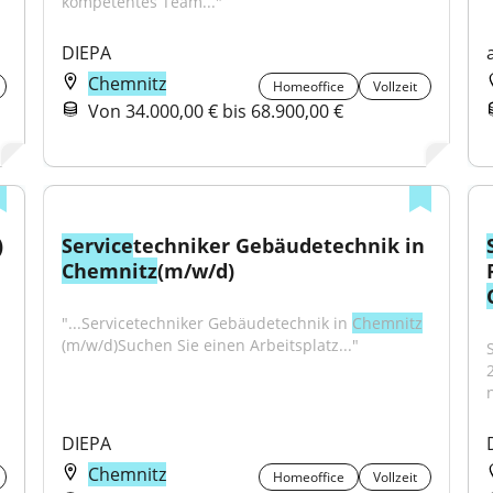
kompetentes Team..."
DIEPA
Chemnitz
Homeoffice
Vollzeit
Von 34.000,00 € bis 68.900,00 €
)
Service
techniker Gebäudetechnik in 
Chemnitz
(m/w/d)
"...Servicetechniker Gebäudetechnik in 
Chemnitz
(m/w/d)Suchen Sie einen Arbeitsplatz..."
n
DIEPA
Chemnitz
Homeoffice
Vollzeit