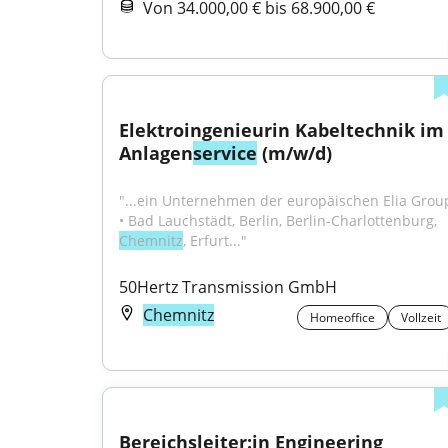
Von 34.000,00 € bis 68.900,00 €
Elektroingenieurin Kabeltechnik im 
Anlagen
service
 (m/w/d)
"...ein Unternehmen der europäischen Elia Group
• Bad Lauchstädt, Berlin, Berlin-Charlottenburg, 
Chemnitz
, Erfurt..."
50Hertz Transmission GmbH
Chemnitz
Homeoffice
Vollzeit
Bereichsleiter:in Engineering 