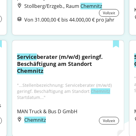
Stollberg/Erzgeb., Raum
Chemnitz
Vollzeit
Von 31.000,00 € bis 44.000,00 € pro Jahr
Service
berater (m/w/d) geringf. 
Beschäftigung am Standort 
Chemnitz
Sicherheitstechnik (m/w/d) Einsatzort: 
"...Stellenbezeichnung: Serviceberater (m/w/d) 
geringf. Beschäftigung am Standort 
Chemnitz
Startdatum..."
 
MAN Truck & Bus D GmbH
Chemnitz
Vollzeit