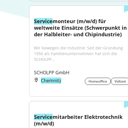
Service
monteur (m/w/d) für 
weltweite Einsätze (Schwerpunkt in 
der Halbleiter- und Chipindustrie)
Wir bewegen die Industrie: Seit der Gründung 
1956 als Familienunternehmen hat sich die 
SCHOLPP...
SCHOLPP GmbH
Chemnitz
Homeoffice
Vollzeit
Service
mitarbeiter Elektrotechnik 
(m/w/d)