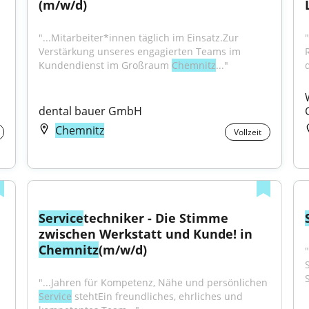
(m/w/d)
"...Mitarbeiter*innen täglich im Einsatz.Zur 
Verstärkung unseres engagierten Teams im 
Kundendienst im Großraum 
Chemnitz
..."
dental bauer GmbH
Chemnitz
Vollzeit
Service
techniker - Die Stimme 
zwischen Werkstatt und Kunde! in 
Chemnitz
(m/w/d)
"...Jahren für Kompetenz, Nähe und persönlichen 
Service
 stehtEin freundliches, ehrliches und 