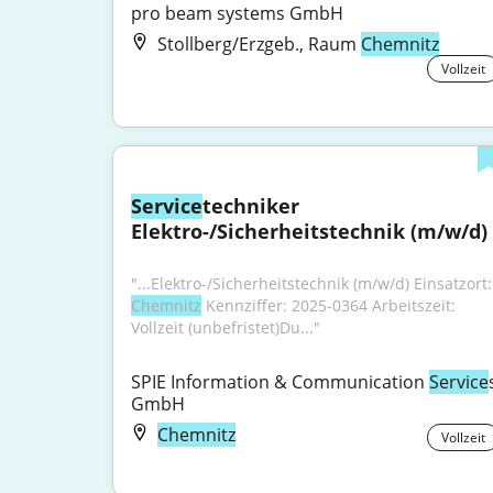
pro beam systems GmbH
Stollberg/Erzgeb., Raum
Chemnitz
Vollzeit
Service
techniker 
Elektro-/Sicherheitstechnik (m/w/d)
"...Elektro-/
Chemnitz
 Kennziffer: 2025-0364 Arbeitszeit: 
Vollzeit (unbefristet)Du..."
SPIE Information & Communication 
Service
s
GmbH
Chemnitz
Vollzeit