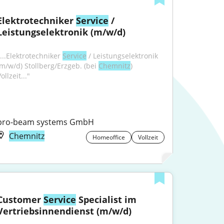
Elektrotechniker 
Service
 / 
Leistungselektronik (m/w/d)
...Elektrotechniker 
Service
 / Leistungselektronik 
(m/w/d) Stollberg/Erzgeb. (bei 
Chemnitz
) 
ollzeit..."
pro-beam systems GmbH
Chemnitz
Homeoffice
Vollzeit
Customer 
Service
 Specialist im 
Vertriebsinnendienst (m/w/d)