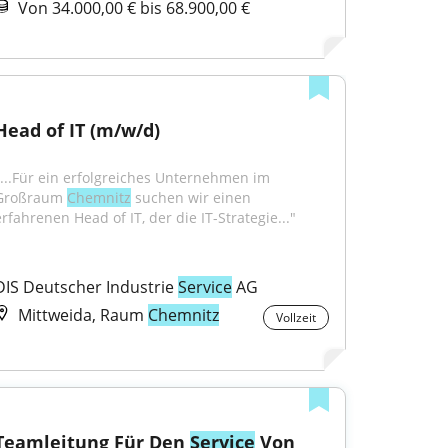
Von 34.000,00 € bis 68.900,00 €
Head of IT (m/w/d)
"...Für ein erfolgreiches Unternehmen im 
Großraum 
Chemnitz
 suchen wir einen 
erfahrenen Head of IT, der die IT-Strategie..."
DIS Deutscher Industrie 
Service
 AG
Mittweida, Raum
Chemnitz
Vollzeit
Teamleitung Für Den 
Service
 Von 