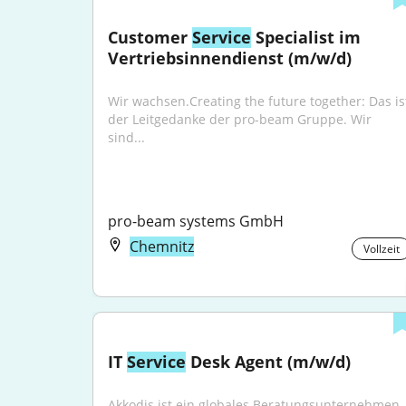
Customer 
Service
 Specialist im 
Vertriebsinnendienst (m/w/d)
Wir wachsen.Creating the future together: Das ist
der Leitgedanke der pro-beam Gruppe. Wir 
sind...
pro-beam systems GmbH
Chemnitz
Vollzeit
IT 
Service
 Desk Agent (m/w/d)
Akkodis ist ein globales Beratungsunternehmen 