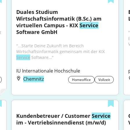
Duales Studium 
Wirtschaftsinformatik (B.Sc.) am 
virtuellen Campus - KIX 
Service
Software GmbH
 
"
V
"...Starte Deine Zukunft im Bereich 
Wirtschaftsinformatik gemeinsam mit der KIX 
Service
 Software..."
IU Internationale Hochschule
Chemnitz
Homeoffice
Vollzeit
Kundenbetreuer / Customer 
Service
im - Vertriebsinnendienst (m/w/d)