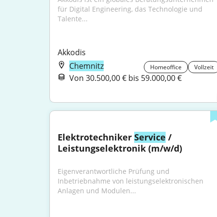
für Digital Engineering, das Technologie und 
Talente...
Akkodis
Chemnitz
Homeoffice
Vollzeit
Von 30.500,00 € bis 59.000,00 €
Elektrotechniker 
Service
 / 
Leistungselektronik (m/w/d)
Eigenverantwortliche Prüfung und 
Inbetriebnahme von leistungselektronischen 
Anlagen und Modulen...