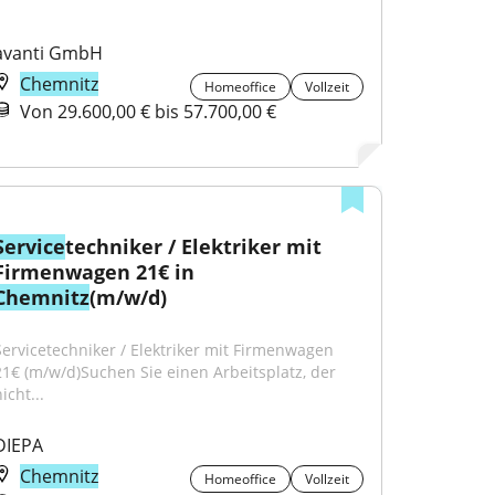
avanti GmbH
Chemnitz
Homeoffice
Vollzeit
Von 29.600,00 € bis 57.700,00 €
Service
techniker / Elektriker mit 
Firmenwagen 21€ in 
Chemnitz
(m/w/d)
Servicetechniker / Elektriker mit Firmenwagen 
21€ (m/w/d)Suchen Sie einen Arbeitsplatz, der 
icht...
DIEPA
Chemnitz
Homeoffice
Vollzeit