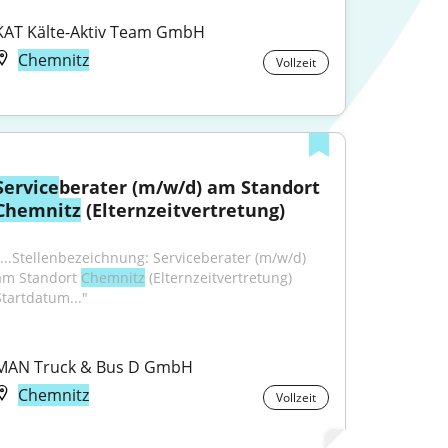
KAT Kälte-Aktiv Team GmbH
Chemnitz
Vollzeit
Service
berater (m/w/d) am Standort 
Chemnitz
 (Elternzeitvertretung)
"...Stellenbezeichnung: Serviceberater (m/w/d) 
am Standort 
Chemnitz
 (Elternzeitvertretung) 
Startdatum..."
MAN Truck & Bus D GmbH
Chemnitz
Vollzeit