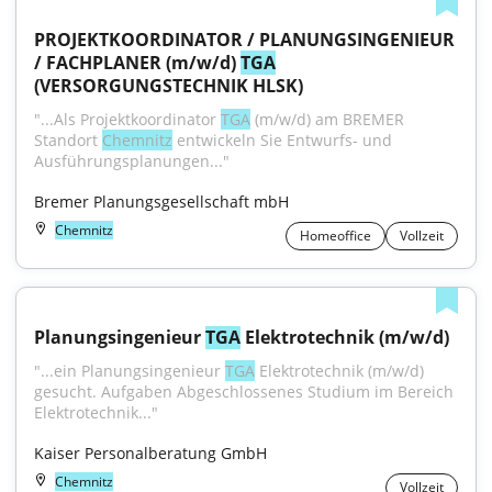
PROJEKTKOORDINATOR / PLANUNGSINGENIEUR 
/ FACHPLANER (m/w/d) 
TGA
(VERSORGUNGSTECHNIK HLSK)
"...Als Projektkoordinator 
TGA
 (m/w/d) am BREMER 
Standort 
Chemnitz
 entwickeln Sie Entwurfs- und 
Ausführungsplanungen..."
Bremer Planungsgesellschaft mbH
Chemnitz
Homeoffice
Vollzeit
Planungsingenieur 
TGA
 Elektrotechnik (m/w/d)
"...ein Planungsingenieur 
TGA
 Elektrotechnik (m/w/d) 
gesucht. Aufgaben Abgeschlossenes Studium im Bereich 
Elektrotechnik..."
Kaiser Personalberatung GmbH
Chemnitz
Vollzeit