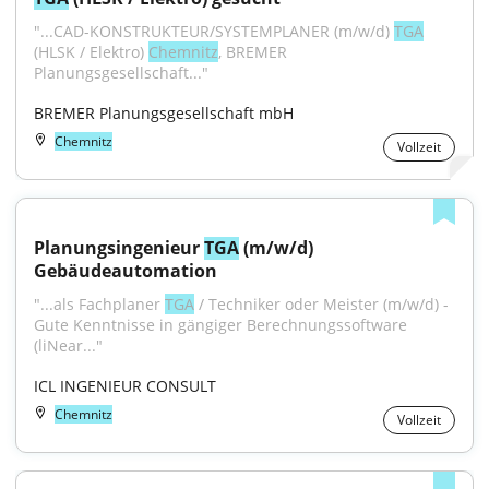
"...CAD-KONSTRUKTEUR/SYSTEMPLANER (m/w/d) 
TGA
(HLSK / Elektro) 
Chemnitz
, BREMER 
Planungsgesellschaft..."
BREMER Planungsgesellschaft mbH
Chemnitz
Vollzeit
Planungsingenieur 
TGA
 (m/w/d) 
Gebäudeautomation
"...als Fachplaner 
TGA
 / Techniker oder Meister (m/w/d) - 
Gute Kenntnisse in gängiger Berechnungssoftware 
(liNear..."
ICL INGENIEUR CONSULT
Chemnitz
Vollzeit