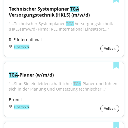
Technischer Systemplaner 
TGA
Versorgungstechnik (HKLS) (m/w/d)
"...Technischer Systemplaner 
TGA
 Versorgungstechnik 
(HKLS) (m/w/d) Firma: RLE International Einsatzort..."
RLE International
Chemnitz
Vollzeit
TGA
-Planer (w/m/d)
"...Sind Sie ein leidenschaftlicher 
TGA
-Planer und fühlen 
sich in der Planung und Umsetzung technischer..."
Brunel
Chemnitz
Vollzeit