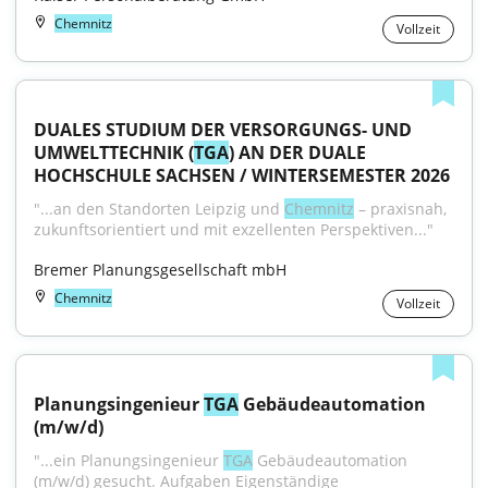
Chemnitz
Vollzeit
DUALES STUDIUM DER VERSORGUNGS- UND 
UMWELTTECHNIK (
TGA
) AN DER DUALE 
HOCHSCHULE SACHSEN / WINTERSEMESTER 2026
"...an den Standorten Leipzig und 
Chemnitz
 – praxisnah, 
zukunftsorientiert und mit exzellenten Perspektiven..."
Bremer Planungsgesellschaft mbH
Chemnitz
Vollzeit
Planungsingenieur 
TGA
 Gebäudeautomation 
(m/w/d)
"...ein Planungsingenieur 
TGA
 Gebäudeautomation 
(m/w/d) gesucht. Aufgaben Eigenständige 