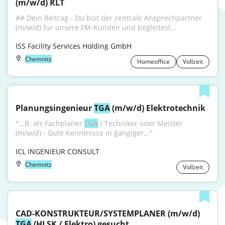
(m/w/d) RLT
## Dein Beitrag - Du bist der zentrale Ansprechpartner 
(m/w/d) für unsere FM-Kunden und begleitest...
ISS Facility Services Holding GmbH
Chemnitz
Homeoffice
Vollzeit
Planungsingenieur 
TGA
 (m/w/d) Elektrotechnik
"...B. als Fachplaner 
TGA
 / Techniker oder Meister 
(m/w/d) - Gute Kenntnisse in gängiger..."
ICL INGENIEUR CONSULT
Chemnitz
Vollzeit
CAD-KONSTRUKTEUR/SYSTEMPLANER (m/w/d) 
TGA
 (HLSK / Elektro) gesucht