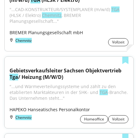
(m/w/d) 
TGA
 (HLSK / Elektro)
"...CAD-KONSTRUKTEUR/SYSTEMPLANER (m/w/d) 
TGA
(HLSK / Elektro) 
Chemnitz
, BREMER 
Planungsgesellschaft..."
BREMER Planungsgesellschaft mbH
Chemnitz
Vollzeit
Gebietsverkaufsleiter Sachsen Objektvertrieb 
Tga
/ Heizung (M/W/D)
"...und Wärmeverteilungssysteme und zählt zu den 
etablierten Marktakteuren in der SHK- und 
TGA
-Branche. 
Das Unternehmen steht..."
HAPEKO Hanseatisches Personalkontor
Chemnitz
Homeoffice
Vollzeit