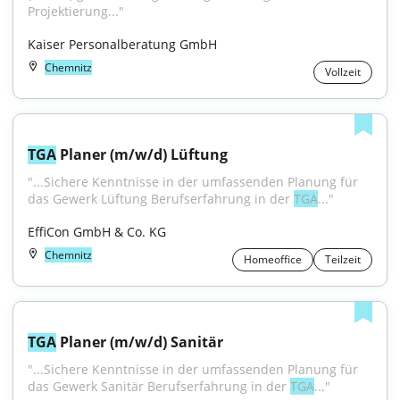
Projektierung..."
Kaiser Personalberatung GmbH
Chemnitz
Vollzeit
TGA
 Planer (m/w/d) Lüftung
"...Sichere Kenntnisse in der umfassenden Planung für 
das Gewerk Lüftung Berufserfahrung in der 
TGA
..."
EffiCon GmbH & Co. KG
Chemnitz
Homeoffice
Teilzeit
TGA
 Planer (m/w/d) Sanitär
"...Sichere Kenntnisse in der umfassenden Planung für 
das Gewerk Sanitär Berufserfahrung in der 
TGA
..."