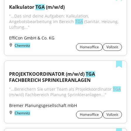
Kalkulator 
TGA
 (m/w/d)
"...Das sind deine Aufgaben: Kalkulation, 
Angebotsbearbeitung im Bereich 
TGA
 (Sanitär, Heizung, 
Lüftung..."
EffiCon GmbH & Co. KG
Chemnitz
Homeoffice
Vollzeit
PROJEKTKOORDINATOR (m/w/d) 
TGA
FACHBEREICH SPRINKLERANLAGEN
"...Bereichern Sie unser Team als Projektkoordinator 
TGA
(m/w/d) Fachbereich Planung Sprinkleranlagen..."
Bremer Planungsgesellschaft mbH
Chemnitz
Homeoffice
Vollzeit