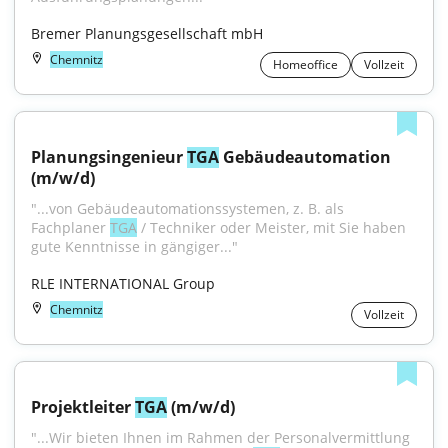
Bremer Planungsgesellschaft mbH
Chemnitz
Homeoffice
Vollzeit
Planungsingenieur 
TGA
 Gebäudeautomation 
(m/w/d)
"...von Gebäudeautomationssystemen, z. B. als 
Fachplaner 
TGA
 / Techniker oder Meister, mit Sie haben 
gute Kenntnisse in gängiger..."
RLE INTERNATIONAL Group
Chemnitz
Vollzeit
Projektleiter 
TGA
 (m/w/d)
"...Wir bieten Ihnen im Rahmen der Personalvermittlung 