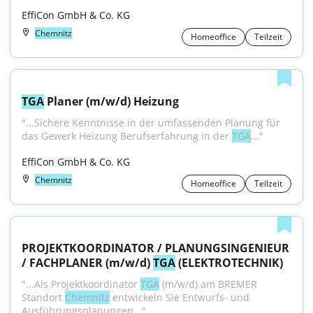
EffiCon GmbH & Co. KG
Chemnitz
Homeoffice
Teilzeit
TGA
 Planer (m/w/d) Heizung
"...Sichere Kenntnisse in der umfassenden Planung für 
das Gewerk Heizung Berufserfahrung in der 
TGA
..."
EffiCon GmbH & Co. KG
Chemnitz
Homeoffice
Teilzeit
PROJEKTKOORDINATOR / PLANUNGSINGENIEUR 
/ FACHPLANER (m/w/d) 
TGA
 (ELEKTROTECHNIK)
"...Als Projektkoordinator 
TGA
 (m/w/d) am BREMER 
Standort 
Chemnitz
 entwickeln Sie Entwurfs- und 
Ausführungsplanungen..."