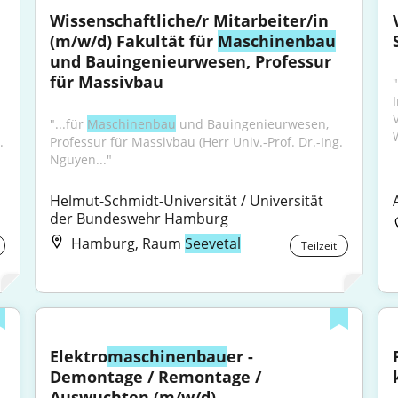
Wissenschaftliche/r Mitarbeiter/in 
(m/w/d) Fakultät für 
Maschinenbau
und Bauingenieurwesen, Professur 
für Massivbau
"...für 
Maschinenbau
 und Bauingenieur­wesen, 
 
Professur für Massiv­bau (Herr Univ.-Prof. Dr.-Ing. 
Nguyen..."
Helmut-Schmidt-Universität / Universität 
der Bundeswehr Hamburg
Hamburg, Raum
Seevetal
Teilzeit
Elektro
maschinenbau
er - 
Demontage / Remontage / 
Auswuchten (m/w/d)