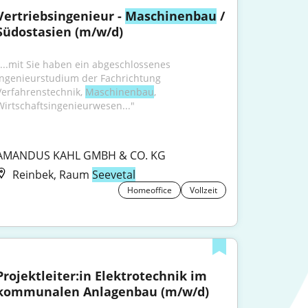
Vertriebsingenieur - 
Maschinenbau
 / 
Südostasien (m/w/d)
"...mit Sie haben ein abgeschlossenes 
Ingenieurstudium der Fachrichtung 
Verfahrenstechnik, 
Maschinenbau
, 
Wirtschaftsingenieurwesen..."
AMANDUS KAHL GMBH & CO. KG
Reinbek, Raum
Seevetal
Homeoffice
Vollzeit
Projektleiter:in Elektrotechnik im 
kommunalen Anlagenbau (m/w/d)