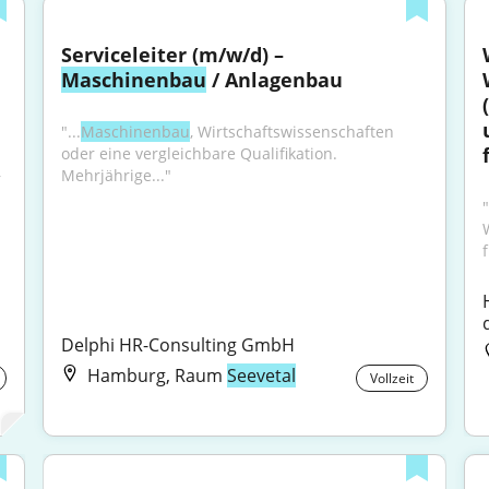
Serviceleiter (m/w/d) – 
Maschinenbau
 / Anlagenbau
"...
Maschinenbau
, Wirtschaftswissenschaften 
oder eine vergleichbare Qualifikation. 
Mehrjährige..."
 
"
f
Delphi HR-Consulting GmbH
Hamburg, Raum
Seevetal
Vollzeit