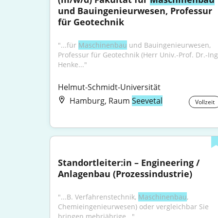
und Bauingenieurwesen, Professur 
für Geotechnik
"...für 
Maschinen­bau
 und Bauingenieur­wesen, 
Professur für Geotechnik (Herr Univ.-Prof. Dr.-Ing.
Henke..."
Helmut-Schmidt-Universität
Hamburg, Raum
Seevetal
Vollzeit
Standortleiter:in – Engineering / 
Anlagenbau (Prozessindustrie)
"...B. Verfahrenstechnik, 
Maschinenbau
, 
Chemieingenieurwesen) oder vergleichbar Sie 
bringen mehrjährige..."