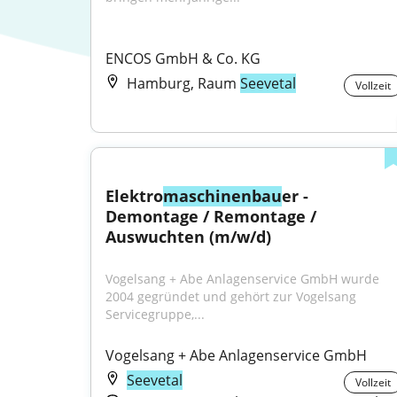
ENCOS GmbH & Co. KG
Hamburg, Raum
Seevetal
Vollzeit
Elektro
maschinenbau
er - 
Demontage / Remontage / 
Auswuchten (m/w/d)
Vogelsang + Abe Anlagenservice GmbH wurde 
2004 gegründet und gehört zur Vogelsang 
Servicegruppe,...
Vogelsang + Abe Anlagenservice GmbH
Seevetal
Vollzeit