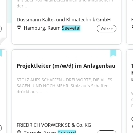
der...
Dussmann Kälte- und Klimatechnik GmbH
Hamburg, Raum
Seevetal
Vollzeit
Projektleiter (m/w/d) im Anlagenbau
STOLZ AUFS SCHAFFEN - DREI WORTE, DIE ALLES 
SAGEN. UND NOCH MEHR. Stolz aufs Schaffen 
drückt aus,...
m
FRIEDRICH VORWERK SE & Co. KG