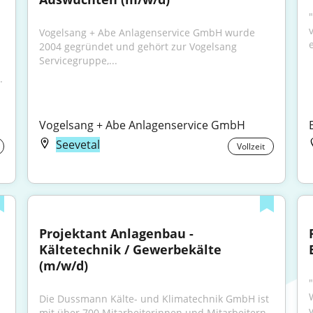
"
Vogelsang + Abe Anlagenservice GmbH wurde 
2004 gegründet und gehört zur Vogelsang 
Servicegruppe,...
 
Vogelsang + Abe Anlagenservice GmbH
Seevetal
Vollzeit
Projektant Anlagenbau - 
Kältetechnik / Gewerbekälte 
(m/w/d)
"
Die Dussmann Kälte- und Klimatechnik GmbH ist 
mit über 700 Mitarbeiterinnen und Mitarbeitern 