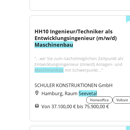
HH10 Ingenieur/Techniker als 
Entwicklungsingenieur (m/w/d) 
Maschinenbau
"...wir Sie zum nächstmöglichen Zeitpunkt als 
Entwicklungsingenieur (m/w/d) Anlagen- und 
Maschinenbau
 mit Schwerpunkt..."
SCHULER KONSTRUKTIONEN GmbH
Hamburg, Raum
Seevetal
Homeoffice
Vollzeit
Von 37.100,00 € bis 75.900,00 €