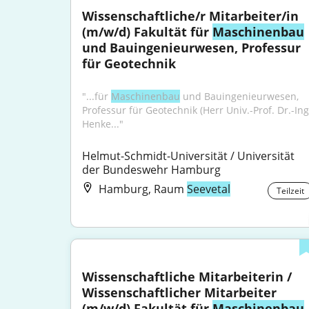
Wissenschaftliche/r Mitarbeiter/in 
(m/w/d) Fakultät für 
Maschinenbau
und Bauingenieurwesen, Professur 
für Geotechnik
"...für 
Maschinen­bau
 und Bauingenieur­wesen, 
Professur für Geotechnik (Herr Univ.-Prof. Dr.-Ing.
Henke..."
Helmut-Schmidt-Universität / Universität 
der Bundeswehr Hamburg
Hamburg, Raum
Seevetal
Teilzeit
Wissenschaftliche Mitarbeiterin / 
Wissenschaftlicher Mitarbeiter 
(m/w/d) Fakultät für 
Maschinenbau