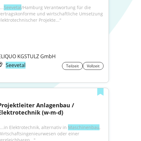
...
Seevetal
/Hamburg Verantwortung für die 
vertragskonforme und wirtschaftliche Umsetzung 
elektrotechnischer Projekte..."
ELIQUO KGSTULZ GmbH
Seevetal
Teilzeit
Vollzeit
Projektleiter Anlagenbau / 
Elektrotechnik (w-m-d)
...in Elektrotechnik, alternativ in 
Maschinenbau
, 
Wirtschaftsingenieurwesen oder einer 
vergleichbaren..."