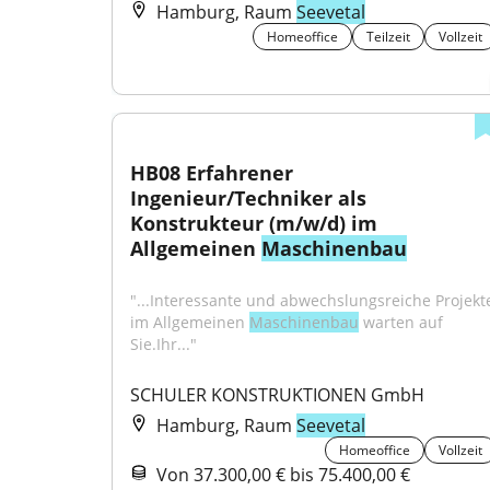
Hamburg, Raum
Seevetal
Homeoffice
Teilzeit
Vollzeit
HB08 Erfahrener 
Ingenieur/Techniker als 
Konstrukteur (m/w/d) im 
Allgemeinen 
Maschinenbau
"...Interessante und abwechslungsreiche Projekte
im Allgemeinen 
Maschinenbau
 warten auf 
Sie.Ihr..."
SCHULER KONSTRUKTIONEN GmbH
Hamburg, Raum
Seevetal
Homeoffice
Vollzeit
Von 37.300,00 € bis 75.400,00 €