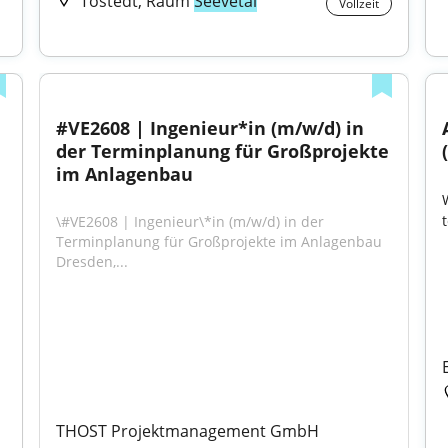
Tostedt, Raum
Seevetal
Vollzeit
#VE2608 | Ingenieur*in (m/w/d) in 
der Terminplanung für Großprojekte 
im Anlagenbau
\#VE2608 | Ingenieur\*in (m/w/d) in der 
Terminplanung für Großprojekte im Anlagenbau 
Dresden,...
THOST Projektmanagement GmbH