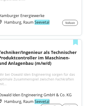
Hamburger Energiewerke
Hamburg, Raum
Seevetal
Vollzeit
Techniker/Ingenieur als Technischer 
Produktcontroller im Maschinen- 
und Anlagenbau (m/w/d)
Wir bei Oswald Iden Engineering sorgen für das 
optimale Zusammenspiel zwischen Fachkräften 
it...
Oswald Iden Engineering GmbH & Co. KG
Hamburg, Raum
Seevetal