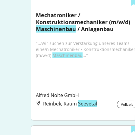
Mechatroniker / 
Konstruktionsmechaniker (m/w/d) 
Maschinenbau
 / Anlagenbau
"...Wir suchen zur Verstärkung unseres Teams 
eine/n Mechatroniker / Konstruktionsmechaniker
(m/w/d) 
Maschinenbau
..."
Alfred Nolte GmbH
Reinbek, Raum
Seevetal
Vollzeit