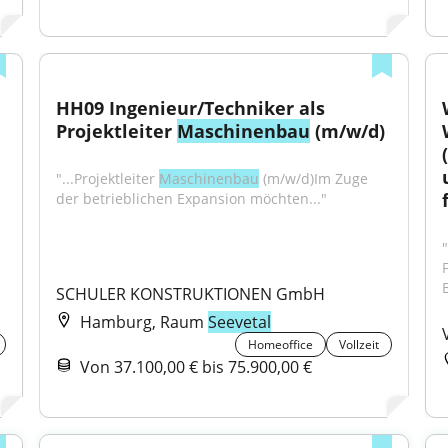
HH09 Ingenieur/Techniker als 
Projektleiter 
Maschinenbau
 (m/w/d)
"...Projektleiter 
Maschinenbau
 (m/w/d)Im Zuge 
der betrieblichen Expansion möchten..."
F
SCHULER KONSTRUKTIONEN GmbH
Hamburg, Raum
Seevetal
Homeoffice
Vollzeit
Von 37.100,00 € bis 75.900,00 €