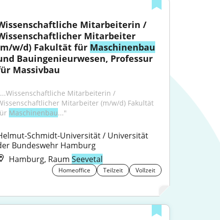
Wissenschaftliche Mitarbeiterin / 
Wissenschaftlicher Mitarbeiter 
(m/w/d) Fakultät für 
Maschinenbau
und Bauingenieurwesen, Professur 
für Massivbau
...Wissenschaftliche Mitarbeiterin / 
Wissenschaftlicher Mitarbeiter (m/w/d) Fakultät 
ür 
Maschinenbau
..."
Helmut-Schmidt-Universität / Universität 
der Bundeswehr Hamburg
Hamburg, Raum
Seevetal
Homeoffice
Teilzeit
Vollzeit