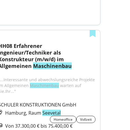
HH08 Erfahrener 
Ingenieur/Techniker als 
Konstrukteur (m/w/d) im 
Allgemeinen 
Maschinenbau
"...Interessante und abwechslungsreiche Projekte 
im Allgemeinen 
Maschinenbau
 warten auf 
ie.Ihr..."
SCHULER KONSTRUKTIONEN GmbH
Hamburg, Raum
Seevetal
Homeoffice
Vollzeit
Von 37.300,00 € bis 75.400,00 €