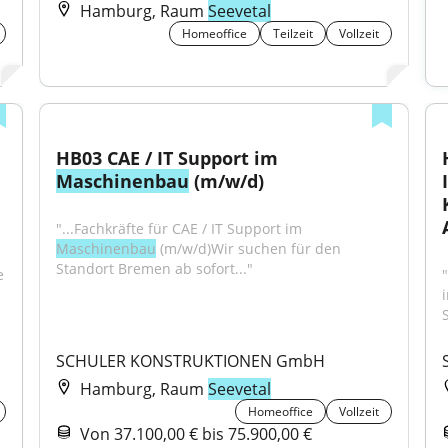
Hamburg, Raum
Seevetal
Homeoffice
Teilzeit
Vollzeit
HB03 CAE / IT Support im 
Maschinenbau
 (m/w/d)
"...Fachkräfte für CAE / IT Support im 
Maschinenbau
 (m/w/d)Wir suchen für den 
Standort Bremen ab sofort..."
 
S
SCHULER KONSTRUKTIONEN GmbH
Hamburg, Raum
Seevetal
Homeoffice
Vollzeit
Von 37.100,00 € bis 75.900,00 €