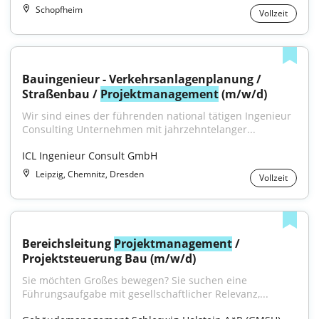
Schopfheim
Vollzeit
Bauingenieur - Verkehrsanlagenplanung / 
Straßenbau / 
Projektmanagement
 (m/w/d)
Wir sind eines der führenden national tätigen Ingenieur 
Consulting Unternehmen mit jahrzehntelanger...
ICL Ingenieur Consult GmbH
Leipzig, Chemnitz, Dresden
Vollzeit
Bereichsleitung 
Projektmanagement
 / 
Projektsteuerung Bau (m/w/d)
Sie möchten Großes bewegen? Sie suchen eine 
Führungs­aufgabe mit gesell­schaft­licher Rele­vanz,...