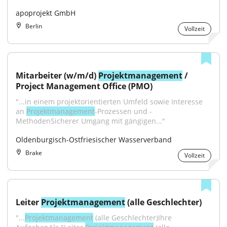
apoprojekt GmbH
Berlin
Vollzeit
Mitarbeiter (w/m/d) 
Projektmanagement
 / 
Project Management Office (PMO)
"...in einem projektorientierten Umfeld sowie Interesse 
an 
Projektmanagement
-Prozessen und -
MethodenSicherer Umgang mit gängigen..."
Oldenburgisch-Ostfriesischer Wasserverband
Brake
Vollzeit
Leiter 
Projektmanagement
 (alle Geschlechter)
"...
Projektmanagement
 (alle Geschlechter)Ihre 