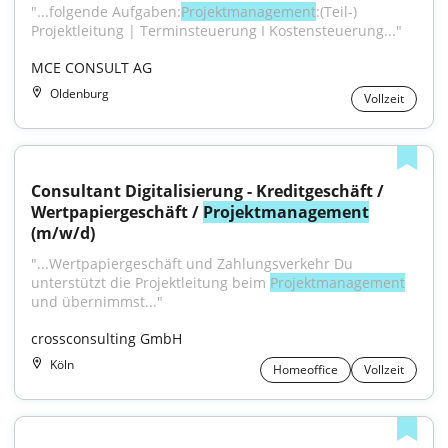
"...folgende Aufgaben:
Projektmanagement
:(Teil-) 
Projektleitung | Terminsteuerung I Kostensteuerung..."
MCE CONSULT AG
Oldenburg
Vollzeit
Consultant Digitalisierung - Kreditgeschäft / 
Wertpapiergeschäft / 
Projektmanagement
(m/w/d)
"...Wertpapiergeschäft und Zahlungsverkehr Du 
unterstützt die Projektleitung beim 
Projektmanagement
und übernimmst..."
crossconsulting GmbH
Köln
Homeoffice
Vollzeit