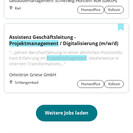
Gebäudemanagement Schleswig-Holstein AöR (GMSH)
Kiel
Homeoffice
Vollzeit
Assistenz Geschäftsleitung - 
Projektmanagement
 / Digitalisierung (m/w/d)
"...Jahren Berufserfahrung in einer ähnlichen PositionDu 
hast Erfahrung im 
Projektmanagement
, idealerweise in 
internen Transformations..."
Omnitron Griese GmbH
Schlangenbad
Homeoffice
Vollzeit
Weitere Jobs laden