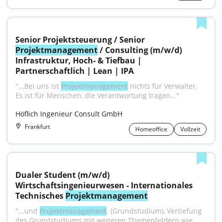
Senior Projektsteuerung / Senior 
Projektmanagement
 / Consulting (m/w/d) 
Infrastruktur, Hoch- & Tiefbau | 
Partnerschaftlich | Lean | IPA
"...Bei uns ist 
Projektmanagement
 nichts für Verwalter. 
Es ist für Menschen, die Verantwortung tragen..."
Höflich Ingenieur Consult GmbH
Frankfurt
Homeoffice
Vollzeit
Dualer Student (m/w/d) 
Wirtschaftsingenieurwesen - Internationales 
Technisches 
Projektmanagement
"...und 
Projektmanagement
. (Grundstudium), Vertiefung 
des Grundstudiums mit weiteren Themenfeldern wie 