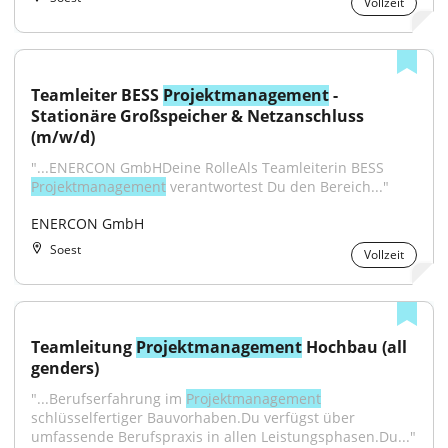
Vollzeit
Teamleiter BESS 
Projektmanagement
 - 
Stationäre Großspeicher & Netzanschluss 
(m/w/d)
"...ENERCON GmbHDeine RolleAls Teamleiterin BESS 
Projektmanagement
 verantwortest Du den Bereich..."
ENERCON GmbH
Soest
Vollzeit
Teamleitung 
Projektmanagement
 Hochbau (all 
genders)
"...Berufserfahrung im 
Projektmanagement
schlüsselfertiger Bauvorhaben.Du verfügst über 
umfassende Berufspraxis in allen Leistungsphasen.Du..."