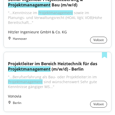
Projektmanagement
 Bau (m/w/d)
"...Kenntnisse im 
Projektmanagement
 sowie im 
Planungs- und Verwaltungsrecht (HOAI, VgV, VOB)Hohe 
Bereitschaft..."
Hitzler Ingenieure GmbH & Co. KG
Hannover
Vollzeit
Projektleiter im Bereich Heiztechnik für das 
Projektmanagement
 (m/w/d) - Berlin
"...Berufserfahrung als Bau- oder Projektleiter:in im 
Projektmanagement
 sind wünschenswert Sehr gute 
Kenntnisse gängiger MS..."
Vonovia
Berlin
Vollzeit