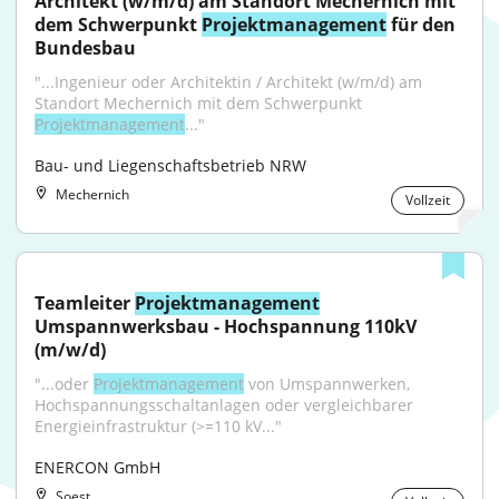
Architekt (w/m/d) am Standort Mechernich mit 
dem Schwerpunkt 
Projektmanagement
 für den 
Bundesbau
"...Ingenieur oder Architektin / Architekt (w/m/d) am 
Standort Mechernich mit dem Schwerpunkt 
Projektmanagement
..."
Bau- und Liegenschaftsbetrieb NRW
Mechernich
Vollzeit
Teamleiter 
Projektmanagement
Umspannwerksbau - Hochspannung 110kV 
(m/w/d)
"...oder 
Projektmanagement
 von Umspannwerken, 
Hochspannungsschaltanlagen oder vergleichbarer 
Energieinfrastruktur (>=110 kV..."
ENERCON GmbH
Soest