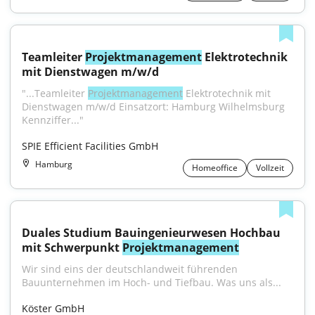
Teamleiter 
Projektmanagement
 Elektrotechnik 
mit Dienstwagen m/w/d
"...Teamleiter 
Projektmanagement
 Elektrotechnik mit 
Dienstwagen m/w/d Einsatzort: Hamburg Wilhelmsburg 
Kennziffer..."
SPIE Efficient Facilities GmbH
Hamburg
Homeoffice
Vollzeit
Duales Studium Bauingenieurwesen Hochbau 
mit Schwerpunkt 
Projektmanagement
Wir sind eins der deutschlandweit führenden 
Bauunternehmen im Hoch- und Tiefbau. Was uns als...
Köster GmbH