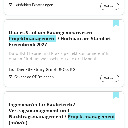
Leinfelden-Echterdingen
Vollzeit
Duales Studium Bauingenieurwesen - 
Projektmanagement
 / Hochbau am Standort 
Freienbrink 2027
Du willst Theorie und Praxis perfekt kombinieren? Im 
dualen Studium wechselst du alle drei Monate...
Lidl Dienstleistung GmbH & Co. KG
Grünheide OT Freienbrink
Vollzeit
Ingenieur/in für Baubetrieb / 
Vertragsmanagement und 
Nachtragsmanagement / 
Projektmanagement
(m/w/d)