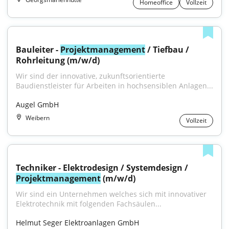
Homeoffice
Vollzeit
Bauleiter - 
Projektmanagement
 / Tiefbau / 
Rohrleitung (m/w/d)
Wir sind der innovative, zukunftsorientierte 
Baudienstleister für Arbeiten in hochsensiblen Anlagen...
Augel GmbH
Weibern
Vollzeit
Techniker - Elektrodesign / Systemdesign / 
Projektmanagement
 (m/w/d)
Wir sind ein Unternehmen welches sich mit innovativer 
Elektrotechnik mit folgenden Fachsäulen...
Helmut Seger Elektroanlagen GmbH