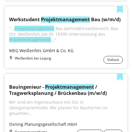
Werkstudent 
Projektmanagement
 Bau (w/m/d)
"...
Projektmanagement
 Bau (w/m/d)Einsatzbereich: Bau 
Ort: Weißenfels Job-ID: 18399 Unterstützung des 
Projektmanagements
..."
MEG Weißenfels GmbH & Co. KG
Weißenfels bei Leipzig
Vollzeit
Bauingenieur - 
Projektmanagement
 / 
Tragwerksplanung / Brückenbau (m/w/d)
Wir sind ein Ingenieurbüro mit Sitz in 
Georgsmarienhütte. Wir planen für Bauherren im 
gesamten...
Osning Planungsgesellschaft mbH
Georgsmarienhütte