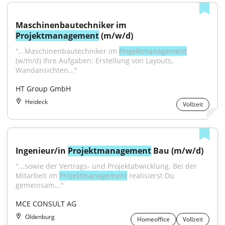
Maschinenbautechniker im 
Projektmanagement
 (m/w/d)
"...Maschinenbautechniker im 
Projektmanagement
(w/m/d) Ihre Aufgaben: Erstellung von Layouts, 
Wandansichten..."
HT Group GmbH
Heideck
Vollzeit
Ingenieur/in 
Projektmanagement
 Bau (m/w/d)
"...sowie der Vertrags- und Projektabwicklung. Bei der 
Mitarbeit im 
Projektmanagement
 realisierst Du 
gemeinsam..."
MCE CONSULT AG
Oldenburg
Homeoffice
Vollzeit