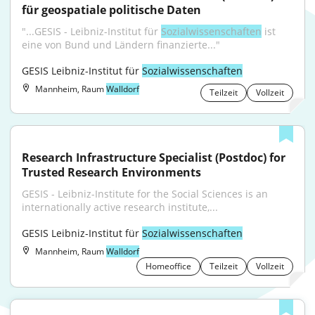
für geospatiale politische Daten
"...GESIS - Leibniz-Institut für 
Sozialwissenschaften
 ist 
eine von Bund und Ländern finanzierte..."
GESIS Leibniz-Institut für 
Sozialwissenschaften
Mannheim, Raum
Walldorf
Teilzeit
Vollzeit
Research Infrastructure Specialist (Postdoc) for 
Trusted Research Environments
GESIS - Leibniz-Institute for the Social Sciences is an 
internationally active research institute,...
GESIS Leibniz-Institut für 
Sozialwissenschaften
Mannheim, Raum
Walldorf
Homeoffice
Teilzeit
Vollzeit