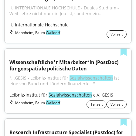
IU INTERNATIONALE HOCHSCHULE - Duales Studium - 
Weil Lehre nicht nur ein Job ist, sondern ein...
IU Internationale Hochschule
Mannheim, Raum
Walldorf
Vollzeit
Wissenschaftliche*r Mitarbeiter*in (PostDoc) 
für geospatiale politische Daten
"...GESIS - Leibniz-Institut für 
Sozialwissenschaften
 ist 
eine von Bund und Ländern finanzierte..."
Leibniz-Institut für 
Sozialwissenschaften
 e.V. GESIS
Mannheim, Raum
Walldorf
Teilzeit
Vollzeit
Research Infrastructure Specialist (Postdoc) for 