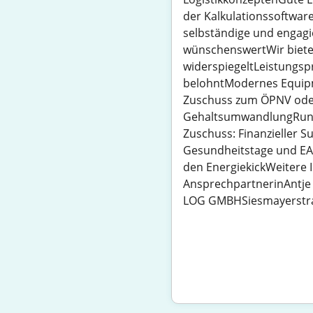
der Kalkulationssoftwa
selbständige und engagi
wünschenswertWir bietenF
widerspiegeltLeistungsp
belohntModernes Equipm
Zuschuss zum ÖPNV oder
GehaltsumwandlungRundum
Zuschuss: Finanzieller 
Gesundheitstage und EAP
den EnergiekickWeitere 
AnsprechpartnerinAntje K
LOG GMBHSiesmayerstra