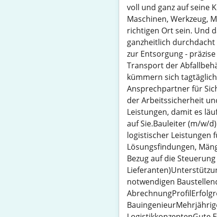
voll und ganz auf seine 
Maschinen, Werkzeug, Mat
richtigen Ort sein. Und 
ganzheitlich durchdacht 
zur Entsorgung - präzise
Transport der Abfallbeh
kümmern sich tagtäglich
Ansprechpartner für Sic
der Arbeitssicherheit u
Leistungen, damit es lä
auf Sie.Bauleiter (m/w/d
logistischer Leistungen 
Lösungsfindungen, Mäng
Bezug auf die Steuerung
Lieferanten)Unterstützu
notwendigen Baustellend
AbrechnungProfilErfolgr
BauingenieurMehrjährige 
LogistikkonzeptenGute 