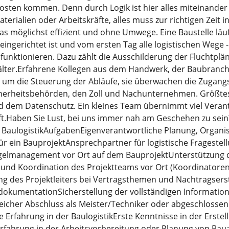
Kosten kommen. Denn durch Logik ist hier alles miteinander 
erialien oder Arbeitskräfte, alles muss zur richtigen Zeit 
das möglichst effizient und ohne Umwege. Eine Baustelle läuf
eingerichtet ist und vom ersten Tag alle logistischen Wege 
 funktionieren. Dazu zählt die Ausschilderung der Fluchtpl
älter.Erfahrene Kollegen aus dem Handwerk, der Baubranch
 um die Steuerung der Abläufe, sie überwachen die Zugangs
herheitsbehörden, den Zoll und Nachunternehmen. Größtes 
nd dem Datenschutz. Ein kleines Team übernimmt viel Veran
uft.Haben Sie Lust, bei uns immer nah am Geschehen zu sein
) BaulogistikAufgabenEigenverantwortliche Planung, Organi
für ein BauprojektAnsprechpartner für logistische Fragestel
elmanagement vor Ort auf dem BauprojektUnterstützung des
 und Koordination des Projektteams vor Ort (Koordinator
ng des Projektleiters bei Vertragsthemen und Nachtragsers
okumentationSicherstellung der vollständigen Information
eicher Abschluss als Meister/Techniker oder abgeschlossen
Erfahrung in der BaulogistikErste Kenntnisse in der Erstel
Erfahrung in der Arbeitsvorbereitung oder Planung von Ba