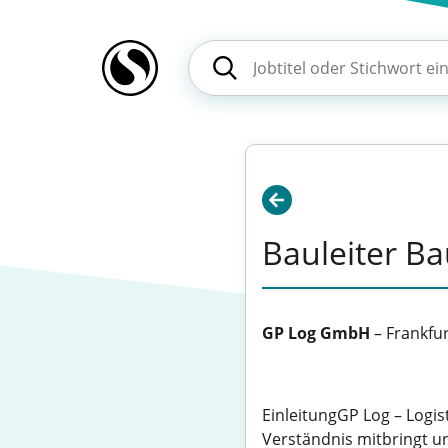
Bauleiter Ba
GP Log GmbH
–
Frankfu
EinleitungGP Log – Logis
Verständnis mitbringt und