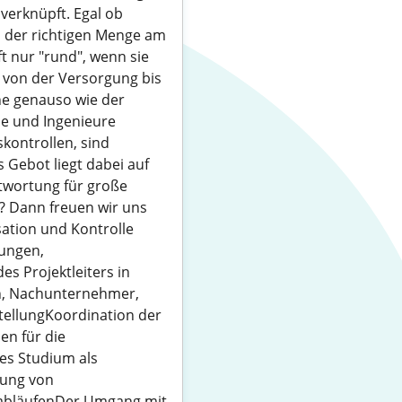
verknüpft. Egal ob
in der richtigen Menge am
t nur "rund", wenn sie
- von der Versorgung bis
äne genauso wie der
e und Ingenieure
kontrollen, sind
Gebot liegt dabei auf
twortung für große
? Dann freuen wir uns
sation und Kontrolle
lungen,
 Projektleiters in
en, Nachunternehmer,
tellungKoordination der
en für die
es Studium als
lung von
uabläufenDer Umgang mit