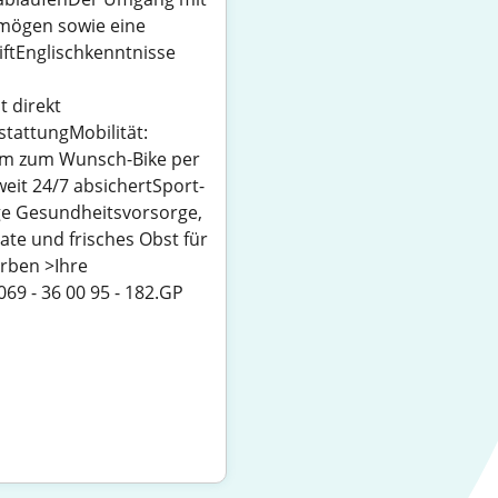
rmögen sowie eine
ftEnglischkenntnisse
 direkt
attungMobilität:
em zum Wunsch-Bike per
eit 24/7 absichertSport-
ge Gesundheitsvorsorge,
te und frisches Obst für
erben >Ihre
69 - 36 00 95 - 182.GP