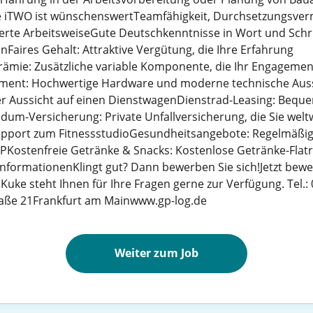
re iTWO ist wünschenswertTeamfähigkeit, Durchsetzungsve
erte ArbeitsweiseGute Deutschkenntnisse in Wort und Schri
aires Gehalt: Attraktive Vergütung, die Ihre Erfahrung
rämie: Zusätzliche variable Komponente, die Ihr Engagement
ent: Hochwertige Hardware und moderne technische Ausst
 Aussicht auf einen DienstwagenDienstrad-Leasing: Bequ
-Versicherung: Private Unfallversicherung, die Sie weltw
Support zum FitnessstudioGesundheitsangebote: Regelmäßi
Kostenfreie Getränke & Snacks: Kostenlose Getränke-Flatra
InformationenKlingt gut? Dann bewerben Sie sich!Jetzt bew
uke steht Ihnen für Ihre Fragen gerne zur Verfügung. Tel.: 0
ße 21Frankfurt am Mainwww.gp-log.de
Weiter zum Job