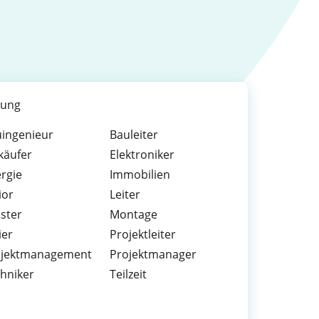
dung
ingenieur
Bauleiter
käufer
Elektroniker
rgie
Immobilien
ior
Leiter
ster
Montage
ier
Projektleiter
ojektmanagement
Projektmanager
hniker
Teilzeit