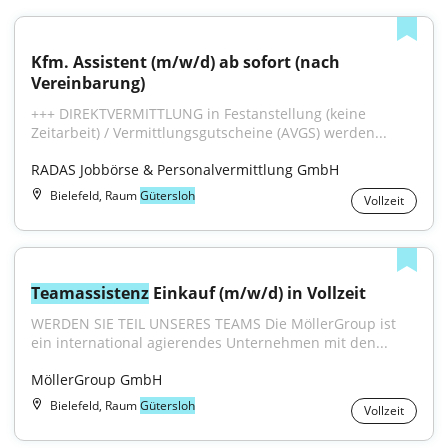
Kfm. Assistent (m/w/d) ab sofort (nach 
Vereinbarung)
+++ DIREKTVERMITTLUNG in Festanstellung (keine 
Zeitarbeit) / Vermittlungsgutscheine (AVGS) werden...
RADAS Jobbörse & Personalvermittlung GmbH
Bielefeld, Raum
Gütersloh
Vollzeit
Teamassistenz
 Einkauf (m/w/d) in Vollzeit
WERDEN SIE TEIL UNSERES TEAMS Die MöllerGroup ist 
ein international agierendes Unternehmen mit den...
MöllerGroup GmbH
Bielefeld, Raum
Gütersloh
Vollzeit