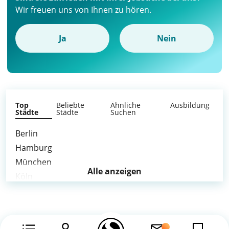
Wir freuen uns von Ihnen zu hören.
Ja
Nein
Top
Beliebte
Ähnliche
Ausbildung
Städte
Städte
Suchen
Berlin
Hamburg
München
Alle anzeigen
Köln
Frankfurt am Main
Stuttgart
Düsseldorf