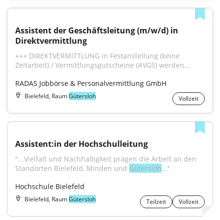
Assistent der Geschäftsleitung (m/w/d) in 
Direktvermittlung
+++ DIREKTVERMITTLUNG in Festanstellung (keine 
Zeitarbeit) / Vermittlungsgutscheine (AVGS) werden...
RADAS Jobbörse & Personalvermittlung GmbH
Bielefeld, Raum
Gütersloh
Vollzeit
Assistent:in der Hochschulleitung
"...Vielfalt und Nachhaltigkeit prägen die Arbeit an den 
Standorten Bielefeld, Minden und 
Gütersloh
..."
Hochschule Bielefeld
Bielefeld, Raum
Gütersloh
Teilzeit
Vollzeit