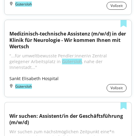
Gütersloh
Vollzeit
Medizinisch-technische Assistenz (m/w/d) in der 
Klinik für Neurologie - Wir kommen Ihnen mit 
Wertsch
"...für umweltbewusste Pendler:innen\n Zentral 
gelegener Arbeitsplatz in 
Gütersloh
, nahe der 
Innenstadt..."
Sankt Elisabeth Hospital
Gütersloh
Vollzeit
Wir suchen: Assistent/in der Geschäftsführung 
(m/w/d)
Wir suchen zum nächstmöglichen Zeitpunkt eine*n 