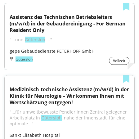
Assistenz des Technischen Betriebsleiters 
(m/w/d) in der Gebäudereinigung - For German 
Resident Only
"...und 
Gütersloh
...."
gepe Gebäudedienste PETERHOFF GmbH
Gütersloh
Vollzeit
Medizinisch-technische Assistenz (m/w/d) in der 
Klinik für Neurologie – Wir kommen Ihnen mit 
Wertschätzung entgegen!
"...für umweltbewusste Pendler:innen Zentral gelegener 
Arbeitsplatz in 
Gütersloh
, nahe der Innenstadt, für eine 
optimale..."
Sankt Elisabeth Hospital