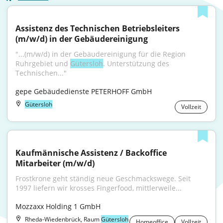
Assistenz des Technischen Betriebsleiters 
(m/w/d) in der Gebäudereinigung
"...(m/w/d) in der Gebäudereinigung für die Region 
Ruhrgebiet und 
Gütersloh
. Unterstützung des 
Technischen..."
gepe Gebäudedienste PETERHOFF GmbH
Gütersloh
Vollzeit
Kaufmännische Assistenz / Backoffice 
Mitarbeiter (m/w/d)
Frostkrone geht ständig neue Geschmackswege. Seit 
1997 liefern wir krosses Fingerfood, mittlerweile...
Mozzaxx Holding 1 GmbH
Rheda-Wiedenbrück, Raum
Gütersloh
Homeoffice
Vollzeit