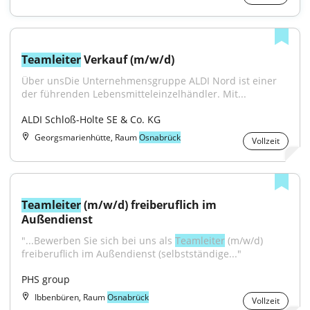
Teamleiter
 Verkauf (m/w/d)
Über unsDie Unternehmensgruppe ALDI Nord ist einer 
der führenden Lebensmitteleinzelhändler. Mit...
ALDI Schloß-Holte SE & Co. KG
Georgsmarienhütte, Raum
Osnabrück
Vollzeit
Teamleiter
 (m/w/d) freiberuflich im 
Außendienst
"...Bewerben Sie sich bei uns als 
Teamleiter
 (m/w/d) 
freiberuflich im Außendienst (selbstständige..."
PHS group
Ibbenbüren, Raum
Osnabrück
Vollzeit