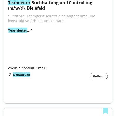
Teamleiter
 Buchhaltung und Controlling 
(m/w/d), Bielefeld
"...mit viel Teamgeist schafft eine angenehme und 
konstruktive Arbeitsatmosphäre.
Teamleiter
..."

co-ship consult GmbH
Osnabrück
Vollzeit