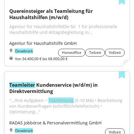
Quereinsteiger als Teamleitung für 
Haushaltshilfen (m/w/d)
Agentur für HaushaltshilfeDie Nr. 1 für professionelle 
Haushaltshilfe und Alltagsbegleitung in...
Agentur für Haushaltshilfe GmbH
Osnabrück
Homeoffice
Teilzeit
Vollzeit
Von 34.400,00 € bis 68.000,00 €
Teamleiter
 Kundenservice (w/d/m) in 
Direktvermittlung
"...Ihre Aufgaben: • 
Teamleitung
 (5-10 MA) • Bearbeitung 
von Kundenanfragen (schriftlich/telefonisch) • 
Optimierung..."
RADAS Jobbörse & Personalvermittlung GmbH
Osnabrück
Vollzeit