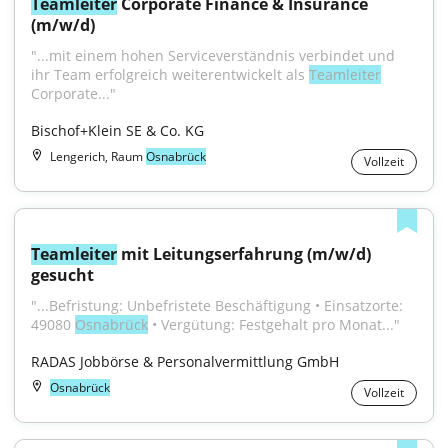
Teamleiter
 Corporate Finance & Insurance 
(m/w/d)
"...mit einem hohen Serviceverständnis verbindet und 
ihr Team erfolgreich weiterentwickelt als 
Teamleiter
Corporate..."
Bischof+Klein SE & Co. KG
Lengerich, Raum
Osnabrück
Vollzeit
Teamleiter
 mit Leitungserfahrung (m/w/d) 
gesucht
"...Befristung: Unbefristete Beschäftigung • Einsatzorte: 
49080 
Osnabrück
 • Vergütung: Festgehalt pro Monat..."
RADAS Jobbörse & Personalvermittlung GmbH
Osnabrück
Vollzeit