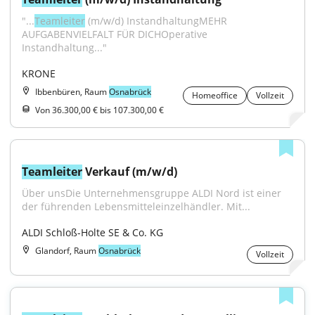
"...
Teamleiter
 (m/w/d) InstandhaltungMEHR 
AUFGABENVIELFALT FÜR DICHOperative 
Instandhaltung..."
KRONE
Ibbenbüren, Raum
Osnabrück
Homeoffice
Vollzeit
Von 36.300,00 € bis 107.300,00 €
Teamleiter
 Verkauf (m/w/d)
Über unsDie Unternehmensgruppe ALDI Nord ist einer 
der führenden Lebensmitteleinzelhändler. Mit...
ALDI Schloß-Holte SE & Co. KG
Glandorf, Raum
Osnabrück
Vollzeit