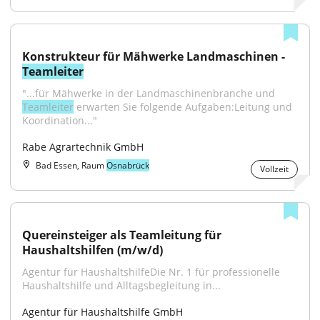
Konstrukteur für Mähwerke Landmaschinen - 
Teamleiter
"...für Mähwerke in der Landmaschinenbranche und 
Teamleiter
 erwarten Sie folgende Aufgaben:Leitung und 
Koordination..."
Rabe Agrartechnik GmbH
Bad Essen, Raum
Osnabrück
Vollzeit
Quereinsteiger als Teamleitung für 
Haushaltshilfen (m/w/d)
Agentur für HaushaltshilfeDie Nr. 1 für professionelle 
Haushaltshilfe und Alltagsbegleitung in...
Agentur für Haushaltshilfe GmbH