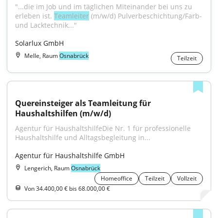
"...die im Job und im täglichen Miteinander bei uns zu 
erleben ist. 
Teamleiter
 (m/w/d) Pulverbeschichtung/Farb- 
und Lacktechnik..."
Solarlux GmbH
Melle, Raum
Osnabrück
Teilzeit
Quereinsteiger als Teamleitung für 
Haushaltshilfen (m/w/d)
Agentur für HaushaltshilfeDie Nr. 1 für professionelle 
Haushaltshilfe und Alltagsbegleitung in...
Agentur für Haushaltshilfe GmbH
Lengerich, Raum
Osnabrück
Homeoffice
Teilzeit
Vollzeit
Von 34.400,00 € bis 68.000,00 €