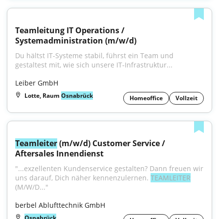
Teamleitung IT Operations / 
Systemadministration (m/w/d)
Du hältst IT-Systeme stabil, führst ein Team und 
gestaltest mit, wie sich unsere IT-Infrastruktur...
Leiber GmbH
Lotte, Raum
Osnabrück
Homeoffice
Vollzeit
Teamleiter
 (m/w/d) Customer Service / 
Aftersales Innendienst
"...exzellenten Kundenservice gestalten? Dann freuen wir 
uns darauf, Dich näher kennenzulernen. 
TEAMLEITER
(M/W/D..."
berbel Ablufttechnik GmbH
Osnabrück