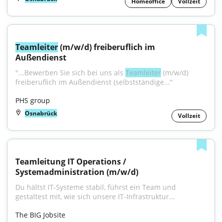
Homeoffice
Vollzeit
Teamleiter
 (m/w/d) freiberuflich im 
Außendienst
"...Bewerben Sie sich bei uns als 
Teamleiter
 (m/w/d) 
freiberuflich im Außendienst (selbstständige..."
PHS group
Osnabrück
Vollzeit
Teamleitung IT Operations / 
Systemadministration (m/w/d)
Du hältst IT-Systeme stabil, führst ein Team und 
gestaltest mit, wie sich unsere IT-Infrastruktur...
The BIG Jobsite