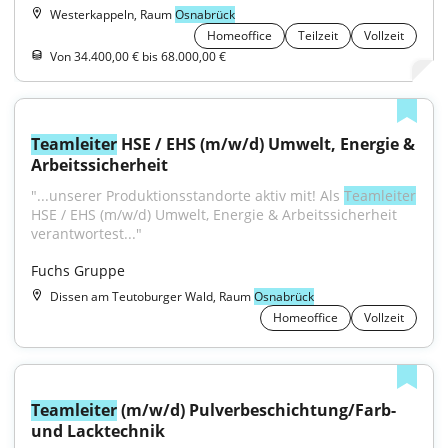
Westerkappeln, Raum
Osnabrück
Homeoffice
Teilzeit
Vollzeit
Von 34.400,00 € bis 68.000,00 €
Teamleiter
 HSE / EHS (m/w/d) Umwelt, Energie & 
Arbeitssicherheit
"...unserer Produktionsstandorte aktiv mit! Als 
Teamleiter
HSE / EHS (m/w/d) Umwelt, Energie & Arbeitssicherheit 
verantwortest..."
Fuchs Gruppe
Dissen am Teutoburger Wald, Raum
Osnabrück
Homeoffice
Vollzeit
Teamleiter
 (m/w/d) Pulverbeschichtung/Farb- 
und Lacktechnik