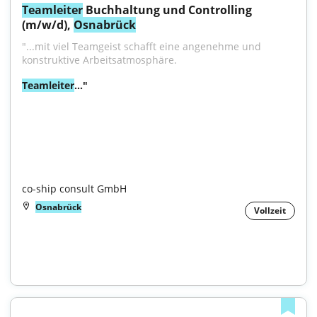
Teamleiter
 Buchhaltung und Controlling 
(m/w/d), 
Osnabrück
"...mit viel Teamgeist schafft eine angenehme und 
konstruktive Arbeitsatmosphäre.
Teamleiter
..."

co-ship consult GmbH
Osnabrück
Vollzeit