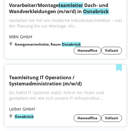
Vorarbeiter/Montage
teamleiter
 Dach- und 
Wandverkleidungen (m/w/d) in 
Osnabrück
Gestalten Sie mit uns moderne Industriearchitektur – von 
der Planung bis zur Montage. Als...
MBN GmbH
Georgsmarienhütte, Raum
Osnabrück
Homeoffice
Vollzeit
Teamleitung IT Operations / 
Systemadministration (m/w/d)
Du hältst IT-Systeme stabil, führst ein Team und 
gestaltest mit, wie sich unsere IT-Infrastruktur...
Leiber GmbH
Osnabrück
Homeoffice
Vollzeit