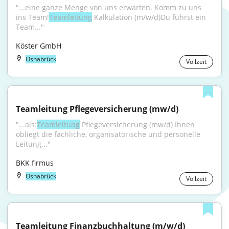
"...eine ganze Menge von uns erwarten. Komm zu uns 
ins Team!
Teamleitung
 Kalkulation (m/w/d)Du führst ein 
Team..."
Köster GmbH
Osnabrück
Vollzeit
Teamleitung Pflegeversicherung (mw/d)
"...als:
Teamleitung
 Pflegeversicherung (mw/d) Ihnen 
obliegt die fachliche, organisatorische und personelle 
Leitung..."
BKK firmus
Osnabrück
Vollzeit
Teamleitung Finanzbuchhaltung (m/w/d)