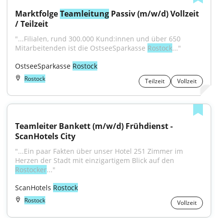
Marktfolge 
Teamleitung
 Passiv (m/w/d) Vollzeit 
/ Teilzeit
"...Filialen, rund 300.000 Kund:innen und über 650 
Mitarbeitenden ist die OstseeSparkasse 
Rostock
..."
OstseeSparkasse 
Rostock
Rostock
Teilzeit
Vollzeit
Teamleiter Bankett (m/w/d) Frühdienst - 
ScanHotels City
"...Ein paar Fakten über unser Hotel 251 Zimmer im 
Herzen der Stadt mit einzigartigem Blick auf den 
Rostocker
..."
ScanHotels 
Rostock
Rostock
Vollzeit