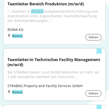
Teamleiter Bereich Produktion (m/w/d)
"...Standort in 
Rostock
.AufgabenFachliche Führung und 
Koordination eines zugeordneten TeamsÜberwachung 
der Arbeitsanweisungen..."
ROMA KG
Rostock
Vollzeit
Teamleiter:in Technisches Facility Management 
(m/w/d)
Bei STRABAG bauen rund 89.000 Menschen an mehr als 
2.400 Standorten weltweit am Fortschritt....
STRABAG Property and Facility Services GmbH
Rostock
Vollzeit