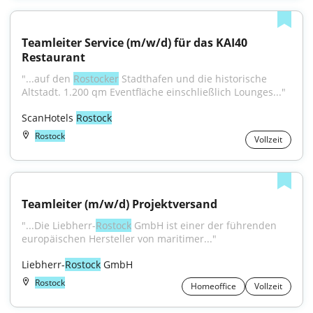
Teamleiter Service (m/w/d) für das KAI40 
Restaurant
"...auf den 
Rostocker
 Stadthafen und die historische 
Altstadt. 1.200 qm Eventfläche einschließlich Lounges..."
ScanHotels 
Rostock
Rostock
Vollzeit
Teamleiter (m/w/d) Projektversand
"...Die Liebherr-
Rostock
 GmbH ist einer der führenden 
europäischen Hersteller von maritimer..."
Liebherr-
Rostock
 GmbH
Rostock
Homeoffice
Vollzeit