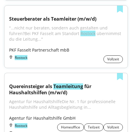
Steuerberater als Teamleiter (m/w/d)
"...nicht nur beraten, sondern auch gestalten und 
führen?Bei PKF Fasselt am Standort 
Rostock
 übernimmst 
du die Leitung..."
PKF Fasselt Partnerschaft mbB
Rostock
Vollzeit
Quereinsteiger als 
Teamleitung
 für 
Haushaltshilfen (m/w/d)
Agentur für HaushaltshilfeDie Nr. 1 für professionelle 
Haushaltshilfe und Alltagsbegleitung in...
Agentur für Haushaltshilfe GmbH
Rostock
Homeoffice
Teilzeit
Vollzeit