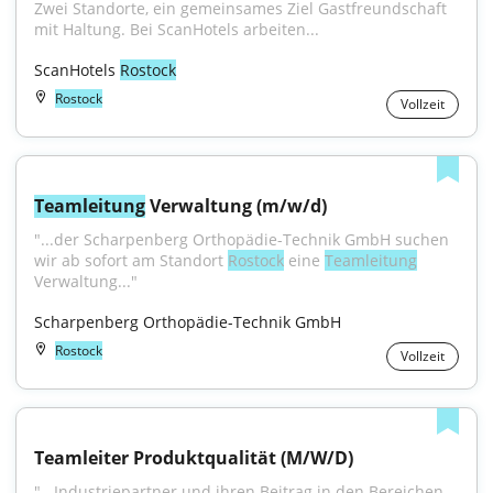
Zwei Standorte, ein gemeinsames Ziel Gastfreundschaft 
mit Haltung. Bei ScanHotels arbeiten...
ScanHotels 
Rostock
Rostock
Vollzeit
Teamleitung
 Verwaltung (m/w/d)
"...der Scharpenberg Orthopädie-Technik GmbH suchen 
wir ab sofort am Standort 
Rostock
 eine 
Teamleitung
Verwaltung..."
Scharpenberg Orthopädie-Technik GmbH
Rostock
Vollzeit
Teamleiter Produktqualität (M/W/D)
"...Industriepartner und ihren Beitrag in den Bereichen 