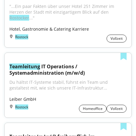
"...Ein paar Fakten über unser Hotel 251 Zimmer im 
Herzen der Stadt mit einzigartigem Blick auf den 
Rostocker
..."
Hotel, Gastronomie & Catering Karriere
Rostock
Vollzeit
Teamleitung
 IT Operations / 
Systemadministration (m/w/d)
Du hältst IT-Systeme stabil, führst ein Team und 
gestaltest mit, wie sich unsere IT-Infrastruktur...
Leiber GmbH
Rostock
Homeoffice
Vollzeit