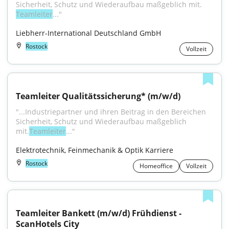
Sicherheit, Schutz und Wiederaufbau maßgeblich mit. 
Teamleiter
..."
Liebherr-International Deutschland GmbH
Rostock
Vollzeit
Teamleiter Qualitätssicherung* (m/w/d)
"...Industriepartner und ihren Beitrag in den Bereichen 
Sicherheit, Schutz und Wiederaufbau maßgeblich 
mit.
Teamleiter
..."
Elektrotechnik, Feinmechanik & Optik Karriere
Rostock
Homeoffice
Vollzeit
Teamleiter Bankett (m/w/d) Frühdienst - 
ScanHotels City