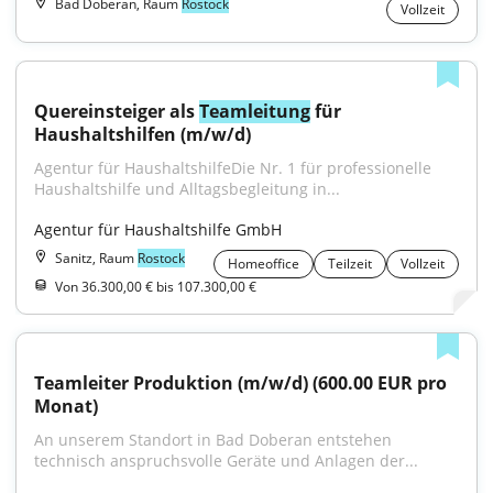
Bad Doberan, Raum
Rostock
Vollzeit
Quereinsteiger als 
Teamleitung
 für 
Haushaltshilfen (m/w/d)
Agentur für HaushaltshilfeDie Nr. 1 für professionelle 
Haushaltshilfe und Alltagsbegleitung in...
Agentur für Haushaltshilfe GmbH
Sanitz, Raum
Rostock
Homeoffice
Teilzeit
Vollzeit
Von 36.300,00 € bis 107.300,00 €
Teamleiter Produktion (m/w/d) (600.00 EUR pro 
Monat)
An unserem Standort in Bad Doberan entstehen 
technisch anspruchsvolle Geräte und Anlagen der...