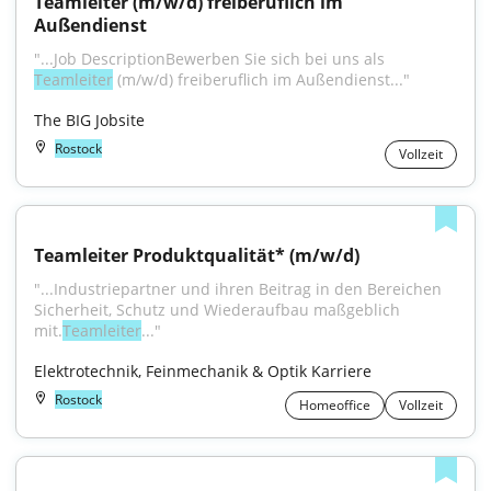
Teamleiter (m/w/d) freiberuflich im 
Außendienst
"...Job DescriptionBewerben Sie sich bei uns als 
Teamleiter
 (m/w/d) freiberuflich im Außendienst..."
The BIG Jobsite
Rostock
Vollzeit
Teamleiter Produktqualität* (m/w/d)
"...Industriepartner und ihren Beitrag in den Bereichen 
Sicherheit, Schutz und Wiederaufbau maßgeblich 
mit.
Teamleiter
..."
Elektrotechnik, Feinmechanik & Optik Karriere
Rostock
Homeoffice
Vollzeit