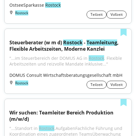
OstseeSparkasse 
Rostock
Rostock
Teilzeit
Vollzeit
Steuerberater (w m d) 
Rostock
 - 
Teamleitung
, 
Flexible Arbeitszeiten, Moderne Kanzlei
"...im Steuerbereich der DOMUS AG in 
Rostock
. Flexible 
Arbeitszeiten und reizvolle Mandate inklusive..."
DOMUS Consult Wirtschaftsberatungsgesellschaft mbH
Rostock
Teilzeit
Vollzeit
Wir suchen: Teamleiter Bereich Produktion 
(m/w/d)
"...Standort in 
Rostock
.AufgabenFachliche Führung und 
Koordination eines zugeordneten TeamsÜberwachung 