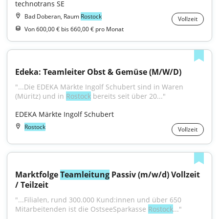
technotrans SE
Bad Doberan, Raum
Rostock
Vollzeit
Von 600,00 € bis 660,00 € pro Monat
Edeka: Teamleiter Obst & Gemüse (M/W/D)
"...Die EDEKA Märkte Ingolf Schubert sind in Waren 
(Müritz) und in 
Rostock
 bereits seit über 20..."
EDEKA Märkte Ingolf Schubert
Rostock
Vollzeit
Marktfolge 
Teamleitung
 Passiv (m/w/d) Vollzeit 
/ Teilzeit
"...Filialen, rund 300.000 Kund:innen und über 650 
Mitarbeitenden ist die OstseeSparkasse 
Rostock
..."