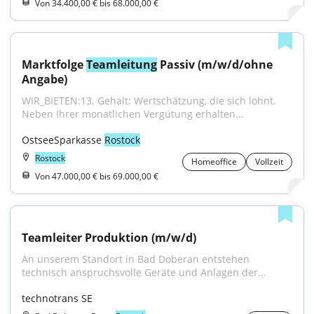
Von 34.400,00 € bis 68.000,00 €
Marktfolge 
Teamleitung
 Passiv (m/w/d/ohne 
Angabe)
WIR_BIETEN:13. Gehalt: Wertschätzung, die sich lohnt. 
Neben Ihrer monatlichen Vergütung erhalten...
OstseeSparkasse 
Rostock
Rostock
Homeoffice
Vollzeit
Von 47.000,00 € bis 69.000,00 €
Teamleiter Produktion (m/w/d)
An unserem Standort in Bad Doberan entstehen 
technisch anspruchsvolle Geräte und Anlagen der...
technotrans SE