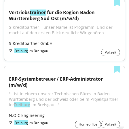
Vertriebs
trainer
 für die Region Baden-
Württemberg Süd-Ost (m/w/d)
S-Kreditpartner – unser Name ist Programm. Und der 
macht auf den ersten Blick deutlich: Wir gehören...
S-Kreditpartner GmbH
Freiburg
im Breisgau
Vollzeit
ERP-Systembetreuer / ERP-Administrator 
(m/w/d)
"...ist in einem unserer Technischen Büros in Baden 
Württemberg und der Schweiz oder beim Projektpartner 
in:
Freiburg
 im Breisgau..."
N.O.C Engineering
Freiburg
im Breisgau
Homeoffice
Vollzeit