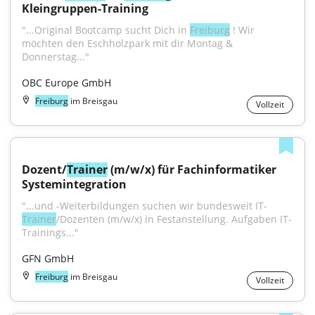
Kleingruppen-Training
"...Original Bootcamp sucht Dich in 
Freiburg
 ! Wir 
möchten den Eschholzpark mit dir Montag & 
Donnerstag..."
OBC Europe GmbH
Freiburg
im Breisgau
Vollzeit
Dozent/
Trainer
 (m/w/x) für Fachinformatiker 
Systemintegration
"...und -Weiterbildungen suchen wir bundesweit IT-
Trainer
/Dozenten (m/w/x) in Festanstellung. Aufgaben IT-
Trainings..."
GFN GmbH
Freiburg
im Breisgau
Vollzeit