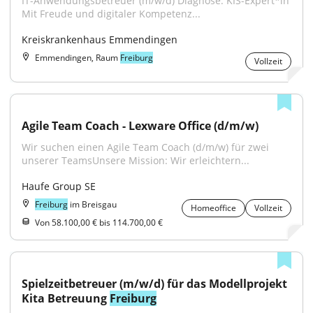
IT-Anwendungsbetreuer (m/w/d) Diagnose: KIS-Expert*in 
Mit Freude und digitaler Kompetenz...
Kreiskrankenhaus Emmendingen
Emmendingen, Raum
Freiburg
Vollzeit
Agile Team Coach - Lexware Office (d/m/w)
Wir suchen einen Agile Team Coach (d/m/w) für zwei 
unserer TeamsUnsere Mission: Wir erleichtern...
Haufe Group SE
Freiburg
im Breisgau
Homeoffice
Vollzeit
Von 58.100,00 € bis 114.700,00 €
Spielzeitbetreuer (m/w/d) für das Modellprojekt 
Kita Betreuung 
Freiburg