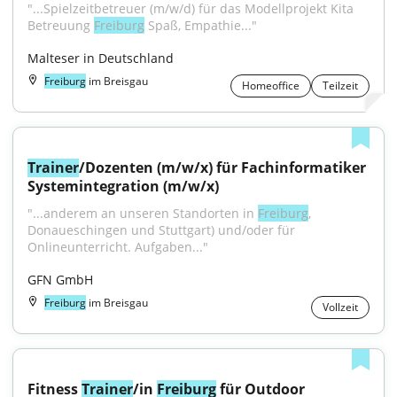
"...Spielzeitbetreuer (m/w/d) für das Modellprojekt Kita 
Betreuung 
Freiburg
 Spaß, Empathie..."
Malteser in Deutschland
Freiburg
im Breisgau
Homeoffice
Teilzeit
Trainer
/Dozenten (m/w/x) für Fachinformatiker 
Systemintegration (m/w/x)
"...anderem an unseren Standorten in 
Freiburg
, 
Donaueschingen und Stuttgart) und/oder für 
Onlineunterricht. Aufgaben..."
GFN GmbH
Freiburg
im Breisgau
Vollzeit
Fitness 
Trainer
/in 
Freiburg
 für Outdoor 