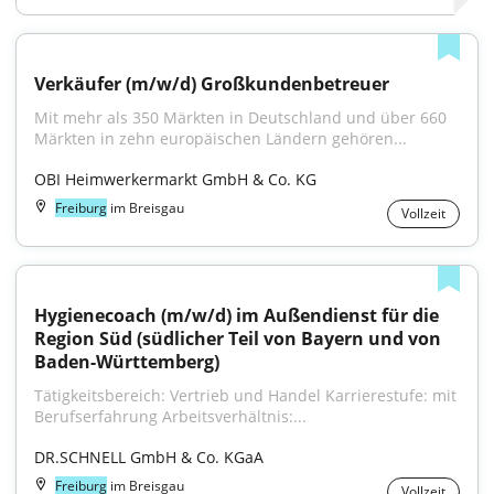
Verkäufer (m/w/d) Großkundenbetreuer
Mit mehr als 350 Märkten in Deutschland und über 660 
Märkten in zehn europäischen Ländern gehören...
OBI Heimwerkermarkt GmbH & Co. KG
Freiburg
im Breisgau
Vollzeit
Hygienecoach (m/w/d) im Außendienst für die 
Region Süd (südlicher Teil von Bayern und von 
Baden-Württemberg)
Tätigkeitsbereich: Vertrieb und Handel Karrierestufe: mit 
Berufserfahrung Arbeitsverhältnis:...
DR.SCHNELL GmbH & Co. KGaA
Freiburg
im Breisgau
Vollzeit