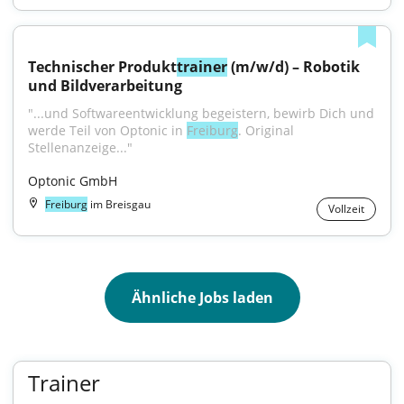
Technischer Produkt
trainer
 (m/w/d) – Robotik 
und Bildverarbeitung
"...und Softwareentwicklung begeistern, bewirb Dich und 
werde Teil von Optonic in 
Freiburg
. Original 
Stellenanzeige..."
Optonic GmbH
Freiburg
im Breisgau
Vollzeit
Ähnliche Jobs laden
Trainer