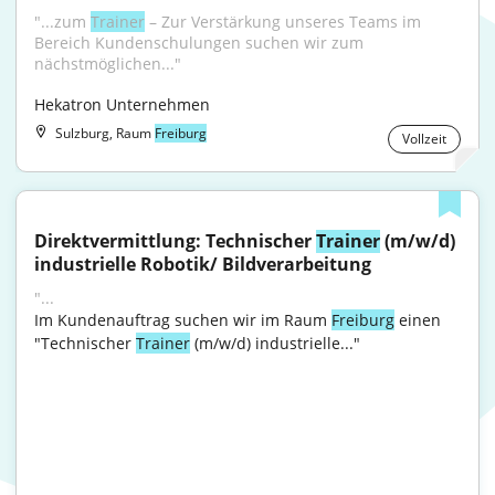
"...zum 
Trainer
 – Zur Verstärkung unseres Teams im 
Bereich Kundenschulungen suchen wir zum 
nächstmöglichen..."
Hekatron Unternehmen
Sulzburg, Raum
Freiburg
Vollzeit
Direktvermittlung: Technischer 
Trainer
 (m/w/d) 
industrielle Robotik/ Bildverarbeitung
"...
Im Kundenauftrag suchen wir im Raum 
Freiburg
 einen 
"Technischer 
Trainer
 (m/w/d) industrielle..."
