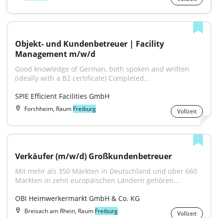
Objekt- und Kundenbetreuer | Facility 
Management m/w/d
Good knowledge of German, both spoken and written 
(ideally with a B2 certificate) Completed...
SPIE Efficient Facilities GmbH
Forchheim, Raum
Freiburg
Vollzeit
Verkäufer (m/w/d) Großkundenbetreuer
Mit mehr als 350 Märkten in Deutschland und über 660 
Märkten in zehn europäischen Ländern gehören...
OBI Heimwerkermarkt GmbH & Co. KG
Breisach am Rhein, Raum
Freiburg
Vollzeit