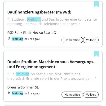
Baufinanzierungsberater (m/w/d)
"...Stuttgart, 
Freiburg
 und Saarbrücken eine kompetente 
Beratung – persönlich, telefonisch oder per..."
PSD Bank RheinNeckarSaar eG
Freiburg
im Breisgau
Homeoffice
Vollzeit
Duales Studium Maschinenbau - Versorgungs- 
und Energiemanagement
"...in 
Freiburg
. So hast du die Möglichkeit, das 
theoretisch Erlernte sofort in der Praxis anzuwenden..."
Drees & Sommer SE
Freiburg
im Breisgau
Homeoffice
Vollzeit