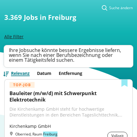
Suche ändern
3.369
Jobs in Freiburg
Alle Filter
Ihre Jobsuche könnte bessere Ergebnisse liefern,
wenn Sie nach einer Berufsbezeichnung oder
einem Tätigkeitsfeld suchen.
Relevanz
Datum
Entfernung
TOP-JOB
Bauleiter (m/w/d) mit Schwerpunkt 
Elektrotechnik
Die Kirchenkamp GmbH steht für hochwertige 
Dienstleistungen in den Bereichen Tageslichttechnik,...
Kirchenkamp GmbH
Oberried, Raum
Freiburg
Vollzeit