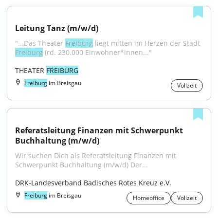
Leitung Tanz (m/w/d)
"...Das Theater 
Freiburg
 liegt mitten im Herzen der Stadt 
Freiburg
 (rd. 230.000 Einwohner*innen..."
THEATER 
FREIBURG
Freiburg
im Breisgau
Vollzeit
Referatsleitung Finanzen mit Schwerpunkt 
Buchhaltung (m/w/d)
Wir suchen Dich als Referatsleitung Finanzen mit 
Schwerpunkt Buchhaltung (m/w/d) Der...
DRK-Landesverband Badisches Rotes Kreuz e.V.
Freiburg
im Breisgau
Homeoffice
Vollzeit