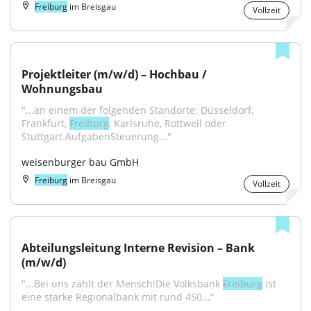
Freiburg
im Breisgau
Vollzeit
Projektleiter (m/w/d) – Hochbau / 
Wohnungsbau
"...an einem der folgenden Standorte: Düsseldorf, 
Frankfurt, 
Freiburg
, Karlsruhe, Rottweil oder 
Stuttgart.AufgabenSteuerung..."
weisenburger bau GmbH
Freiburg
im Breisgau
Vollzeit
Abteilungsleitung Interne Revision – Bank 
(m/w/d)
"...Bei uns zählt der Mensch!Die Volksbank 
Freiburg
 ist 
eine starke Regionalbank mit rund 450..."