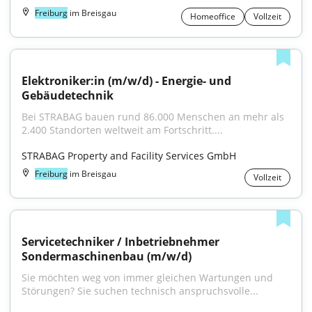
Freiburg
im Breisgau
Homeoffice
Vollzeit
Elektroniker:in (m/w/d) - Energie- und 
Gebäudetechnik
Bei STRABAG bauen rund 86.000 Menschen an mehr als 
2.400 Standorten weltweit am Fortschritt....
STRABAG Property and Facility Services GmbH
Freiburg
im Breisgau
Vollzeit
Servicetechniker / Inbetriebnehmer 
Sondermaschinenbau (m/w/d)
Sie möchten weg von immer gleichen Wartungen und 
Störungen? Sie suchen technisch anspruchsvolle...