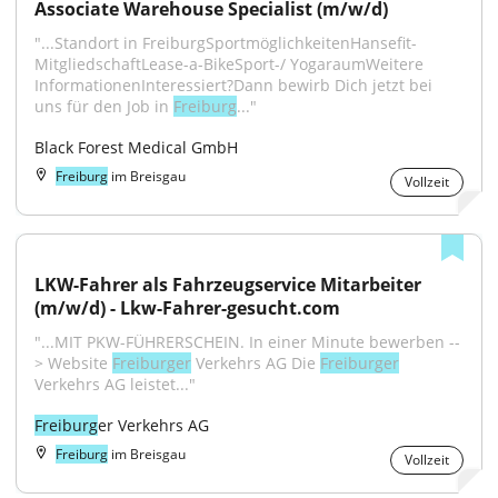
Associate Warehouse Specialist (m/w/d)
"...Standort in FreiburgSportmöglichkeitenHansefit-
MitgliedschaftLease-a-BikeSport-/ YogaraumWeitere 
InformationenInteressiert?Dann bewirb Dich jetzt bei 
uns für den Job in 
Freiburg
..."
Black Forest Medical GmbH
Freiburg
im Breisgau
Vollzeit
LKW-Fahrer als Fahrzeugservice Mitarbeiter 
(m/w/d) - Lkw-Fahrer-gesucht.com
"...MIT PKW-FÜHRERSCHEIN. In einer Minute bewerben --
> Website 
Freiburger
 Verkehrs AG Die 
Freiburger
Verkehrs AG leistet..."
Freiburg
er Verkehrs AG
Freiburg
im Breisgau
Vollzeit