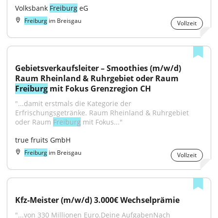
Volksbank 
Freiburg
 eG
Freiburg
im Breisgau
Vollzeit
Gebietsverkaufsleiter – Smoothies (m/w/d) 
Raum Rheinland & Ruhrgebiet oder Raum 
Freiburg
 mit Fokus Grenzregion CH
"...damit erstmals die Kategorie der 
Erfrischungsgetränke. Raum Rheinland & Ruhrgebiet 
oder Raum 
Freiburg
 mit Fokus..."
true fruits GmbH
Freiburg
im Breisgau
Vollzeit
Kfz-Meister (m/w/d) 3.000€ Wechselprämie
"...von 330 Millionen Euro.Deine AufgabenNach 