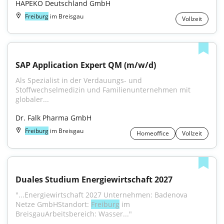
HAPEKO Deutschland GmbH
Freiburg
im Breisgau
Vollzeit
SAP Application Expert QM (m/w/d)
Als Spezialist in der Verdauungs- und 
Stoffwechselmedizin und Familienunternehmen mit 
globaler...
Dr. Falk Pharma GmbH
Freiburg
im Breisgau
Homeoffice
Vollzeit
Duales Studium Energiewirtschaft 2027
"...Energiewirtschaft 2027 Unternehmen: Badenova 
Netze GmbHStandort: 
Freiburg
 im 
BreisgauArbeitsbereich: Wasser..."