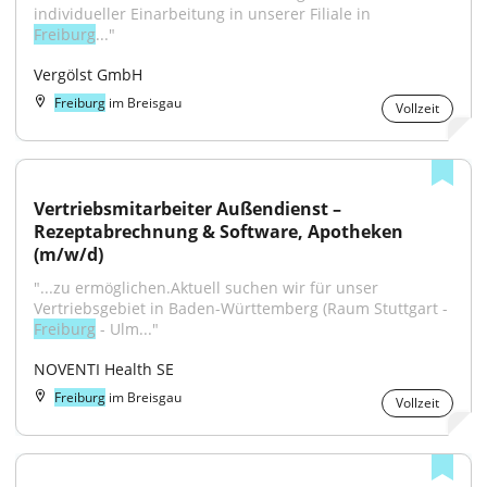
individueller Einarbeitung in unserer Filiale in 
Freiburg
..."
Vergölst GmbH
Freiburg
im Breisgau
Vollzeit
Vertriebsmitarbeiter Außendienst – 
Rezeptabrechnung & Software, Apotheken 
(m/w/d)
"...zu ermöglichen.Aktuell suchen wir für unser 
Vertriebsgebiet in Baden-Württemberg (Raum Stuttgart - 
Freiburg
 - Ulm..."
NOVENTI Health SE
Freiburg
im Breisgau
Vollzeit