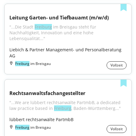
Leitung Garten- und Tiefbauamt (m/w/d)
"...Die Stadt 
Freiburg
 im Breisgau steht für 
Nachhaltigkeit, Innovation und eine hohe 
Lebensqualität..."
Liebich & Partner Management- und Personalberatung 
AG
Freiburg
im Breisgau
Vollzeit
Rechtsanwaltsfachangestellter
"...We are lübbert rechtsanwälte PartmbB, a dedicated 
law practice based in 
Freiburg
, Baden-Württemberg..."
lübbert rechtsanwälte PartmbB
Freiburg
im Breisgau
Vollzeit