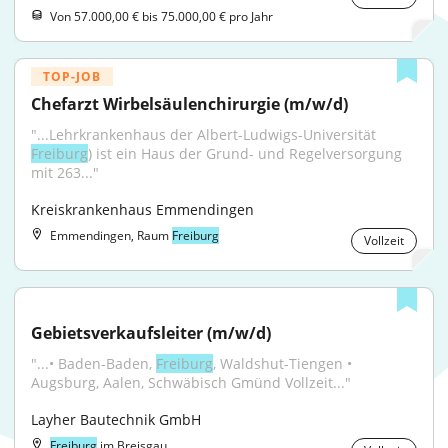
Von 57.000,00 € bis 75.000,00 € pro Jahr
TOP-JOB
Chefarzt Wirbelsäulenchirurgie (m/w/d)
"...Lehrkrankenhaus der Albert-Ludwigs-Universität 
Freiburg
) ist ein Haus der Grund- und Regelversorgung 
mit 263..."
Kreiskrankenhaus Emmendingen
Emmendingen, Raum
Freiburg
Vollzeit
Gebietsverkaufsleiter (m/w/d)
"...• Baden-Baden, 
Freiburg
, Waldshut-Tiengen • 
Augsburg, Aalen, Schwäbisch Gmünd Vollzeit..."
Layher Bautechnik GmbH
Freiburg
im Breisgau