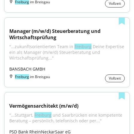
Freiburg
im Breisgau
Vollzeit
Manager (m/w/d) Steuerberatung und 
Wirtschaftsprüfung
"...zukunftsorientierten Team in 
Freiburg
 Deine Expertise 
ein als Manager (m/w/d) Steuerberatung und 
Wirtschaftsprüfung..."
BANSBACH GMBH
Freiburg
im Breisgau
Vollzeit
Vermögensarchitekt (m/w/d)
"...Stuttgart, 
Freiburg
 und Saarbrücken eine kompetente 
Beratung – persönlich, telefonisch oder per..."
PSD Bank RheinNeckarSaar eG