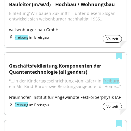
Bauleiter (m/w/d) – Hochbau / Wohnungsbau
Einleitung"Wir bauen Zukunft!" – unter diesem Slogan 
entwickelt sich weisenburger nachhaltig: 1955...
weisenburger bau GmbH
Freiburg
im Breisgau
Vollzeit
Geschäftsfeldleitung Komponenten der 
Quantentechnologie (all genders)
"...in der Kindertageseinrichtung »Junikäfer« in 
Freiburg
, 
ein Mit-Kind-Büro sowie Beratungsangebote für Home..."
Fraunhofer-Institut für Angewandte Festkörperphysik IAF
Freiburg
im Breisgau
Vollzeit