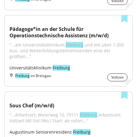
Vollzeit
Pädagoge*in an der Schule für 
Operationstechnische Assistenz (m/w/d)
"...am Universitätsklinikum 
Freiburg
 und mit über 1.200 
Aus- und Weiterbildungsteilnehmenden eine der 
größten..."
Universitätsklinikum 
Freiburg
Freiburg
im Breisgau
Vollzeit
Sous Chef (m/w/d)
"...Arbeitsort: Weierweg 10, 79111 
Freiburg
 Arbeitszeit: 
Vollzeit (40 Std./Wo.) Start: ab sofort..."
Augustinum Seniorenresidenz 
Freiburg