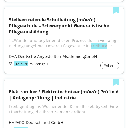
Stellvertretende Schulleitung (m/w/d) 
Pflegeschule – Schwerpunkt Generalistische 
Pflegeausbildung
"...Wandel und begleiten diesen Prozess durch vielfältige 
Bildungsangebote. Unsere Pflegeschule in 
Freiburg
..."
DAA Deutsche Angestellten-Akademie gGmbH
Freiburg
im Breisgau
Vollzeit
Elektroniker / Elektrotechniker (m/w/d) Prüffeld 
| Anlagenprüfung | Industrie
Freitagmittag ins Wochenende. Keine Reisetätigkeit. Eine 
Einarbeitung, die ihren Namen verdient....
HAPEKO Deutschland GmbH