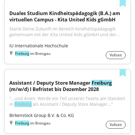
Duales Studium Kindheitspädagogik (B.A.) am 
virtuellen Campus - Kita United Kids gGmbH
Starte Deine Zukunft im Bereich Kindheitspädagogik 
gemeinsam mit der Kita United Kids gGmbH und der...
IU Internationale Hochschule
Freiburg
im Breisgau
Vollzeit
Assistant / Deputy Store Manager 
Freiburg
(m/w/d) I Befristet bis Dezember 2028
"...und Asien. Werde ein Teil unseres Teams am Standort 
in 
Freiburg
 als Assistant / Deputy Store Manager..."
Birkenstock Group B.V. & Co. KG
Freiburg
im Breisgau
Vollzeit