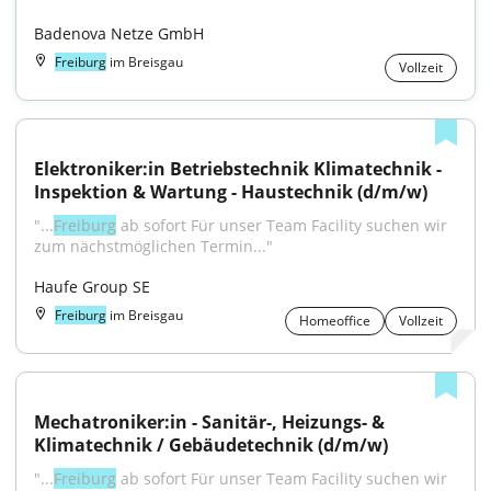
Badenova Netze GmbH
Freiburg
im Breisgau
Vollzeit
Elektroniker:in Betriebstechnik Klimatechnik - 
Inspektion & Wartung - Haustechnik (d/m/w)
"...
Freiburg
 ab sofort Für unser Team Facility suchen wir 
zum nächstmöglichen Termin..."
Haufe Group SE
Freiburg
im Breisgau
Homeoffice
Vollzeit
Mechatroniker:in - Sanitär-, Heizungs- & 
Klimatechnik / Gebäudetechnik (d/m/w)
"...
Freiburg
 ab sofort Für unser Team Facility suchen wir 