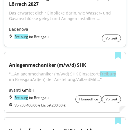
Lörrach 2027
Das erwartet dich • Einblicke darin, wie Wasser- und 
Gasanschlüsse gelegt und Anlagen installiert...
Badenova
Freiburg
im Breisgau
Vollzeit
Anlagenmechaniker (m/w/d) SHK
"...Anlagenmechaniker (m/w/d) SHK Einsatzort:
Freiburg
im BreisgauArt(en) der Anstellung:VollzeitMit..."
avanti GmbH
Freiburg
im Breisgau
Homeoffice
Vollzeit
Von 30.400,00 € bis 59.200,00 €