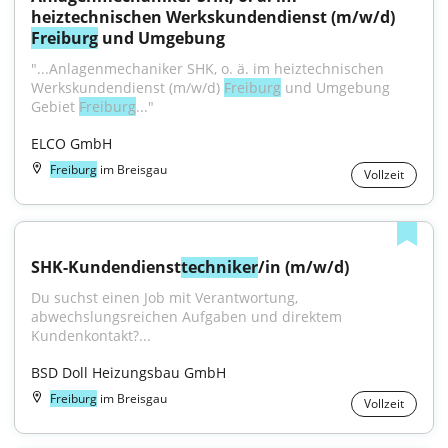
heiztechnischen Werkskundendienst (m/w/d) 
Freiburg
 und Umgebung
"...Anlagenmechaniker SHK, o. ä. im heiztechnischen 
Werkskundendienst (m⁠/⁠w⁠/⁠d) 
Freiburg
 und Umgebung 
Gebiet 
Freiburg
..."
ELCO GmbH
Freiburg
im Breisgau
Vollzeit
SHK-Kundendienst
techniker
/in (m/w/d)
Du suchst einen Job mit Verantwortung, 
abwechslungsreichen Aufgaben und direktem 
Kundenkontakt?...
BSD Doll Heizungsbau GmbH
Freiburg
im Breisgau
Vollzeit