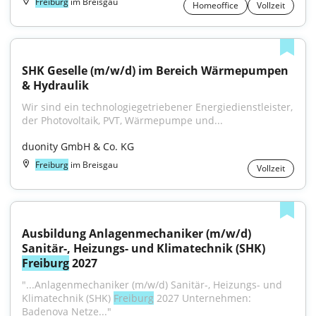
Freiburg
im Breisgau
Homeoffice
Vollzeit
SHK Geselle (m/w/d) im Bereich Wärmepumpen 
& Hydraulik
Wir sind ein technologiegetriebener Energiedienstleister, 
der Photovoltaik, PVT, Wärmepumpe und...
duonity GmbH & Co. KG
Freiburg
im Breisgau
Vollzeit
Ausbildung Anlagenmechaniker (m/w/d) 
Sanitär-, Heizungs- und Klimatechnik (SHK) 
Freiburg
 2027
"...Anlagenmechaniker (m/w/d) Sanitär-, Heizungs- und 
Klimatechnik (SHK) 
Freiburg
 2027 Unternehmen: 
Badenova Netze..."