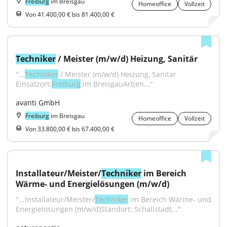
Freiburg
im Breisgau
Homeoffice
Vollzeit
Von 41.400,00 € bis 81.400,00 €
Techniker
 / Meister (m/w/d) Heizung, Sanitär
"...
Techniker
 / Meister (m/w/d) Heizung, Sanitär 
Einsatzort:
Freiburg
 im BreisgauArt(en..."
avanti GmbH
Freiburg
im Breisgau
Homeoffice
Vollzeit
Von 33.800,00 € bis 67.400,00 €
Installateur/Meister/
Techniker
 im Bereich 
Wärme- und Energielösungen (m/w/d)
"...Installateur/Meister/
Techniker
 im Bereich Wärme- und 
Energielösungen (m/w/d)Standort: Schallstadt..."