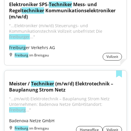
Elektroniker SPS-
Techniker
 Mess- und 
Regel
techniker
 Kommunikationselektroniker 
(m/w/d)
"...Elektroniker (m/w/d) Steuerungs- und 
Kommunikationstechnik Vollzeit unbefristet Die 
Freiburger
..."
Freiburg
er Verkehrs AG
Freiburg
im Breisgau
Vollzeit
Meister / 
Techniker
 (m/w/d) Elektrotechnik – 
Bauplanung Strom Netz
"...(m/w/d) Elektrotechnik – Bauplanung Strom Netz 
Unternehmen: Badenova Netze GmbHStandort: 
Freiburg
..."
Badenova Netze GmbH
Freiburg
im Breisgau
Homeoffice
Vollzeit