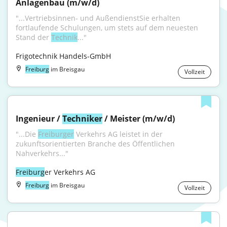
Anlagenbau (m/w/d)
"...Vertriebsinnen- und AußendienstSie erhalten 
fortlaufende Schulungen, um stets auf dem neuesten 
Stand der 
Technik
..."
Frigotechnik Handels-GmbH
Freiburg
im Breisgau
Vollzeit
Ingenieur / 
Techniker
 / Meister (m/w/d)
"...Die 
Freiburger
 Verkehrs AG leistet in der 
zukunftsorientierten Branche des Öffentlichen 
Nahverkehrs..."
Freiburg
er Verkehrs AG
Freiburg
im Breisgau
Vollzeit