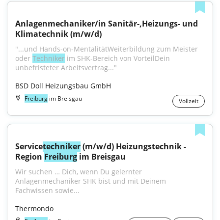
Anlagenmechaniker/in Sanitär-,Heizungs- und 
Klimatechnik (m/w/d)
"...und Hands-on-MentalitätWeiterbildung zum Meister 
oder 
Techniker
 im SHK-Bereich von VorteilDein 
unbefristeter Arbeitsvertrag..."
BSD Doll Heizungsbau GmbH
Freiburg
im Breisgau
Vollzeit
Service
techniker
 (m/w/d) Heizungstechnik - 
Region 
Freiburg
 im Breisgau
Wir suchen … Dich, wenn Du gelernter 
Anlagenmechaniker SHK bist und mit Deinem 
Fachwissen sowie...
Thermondo