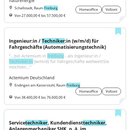
naturenergie
Schallstadt, Raum
Freiburg
Homeoffice
Vollzeit
Von 27.000,00 € bis 57.500,00 €
Ingenieur:in / 
Techniker
:in (w/m/d) für 
Fahrgeschäfte (Automatisierungstechnik)
"...bei Actemium in 
Freiburg
 - als Ingenieur:in / 
Techniker:in
 (w/m/d) für Fahrgeschäfte weltweit!Sie 
möchten..."
Actemium Deutschland
Endingen am Kaiserstuhl, Raum
Freiburg
Homeoffice
Vollzeit
Von 38.400,00 € bis 76.600,00 €
Service
techniker
, Kundendienst
techniker
, 
Anlagenmechaniker SHK, o. ä. im 