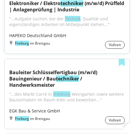
Elektroniker / Elektro
techniker
 (m/w/d) Prüffeld 
| Anlagenprüfung | Industrie
"...Aufgabe suchen, bei der 
Technik
, Qualität und 
eigenständiges Arbeiten im Mittelpunkt stehen..."
HAPEKO Deutschland GmbH
Freiburg
im Breisgau
Vollzeit
Bauleiter Schlüsselfertigbau (m/w/d) 
Bauingenieur / Bau
techniker
 / 
Handwerksmeister
"...des Markt Carré in 
Freiburg
-Weingarten sowie weitere 
Bauvorhaben im Raum Köln und bewerben..."
EGK Bau & Service GmbH
Freiburg
im Breisgau
Vollzeit