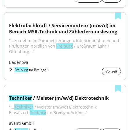
Elektrofachkraft / Servicemonteur (m/w/d) im 
Bereich MSR-Technik und Zählerfernauslesung
"...zu nehmen, Parametrierungen, Inbetriebnahmen und 
Prüfungen nördlich von 
Freiburg
 / Großraum Lahr / 
Offenburg..."
Badenova
Freiburg
im Breisgau
Vollzeit
Techniker
 / Meister (m/w/d) Elektrotechnik
"...
Techniker
 / Meister (m/w/d) Elektrotechnik 
Einsatzort:
Freiburg
 im BreisgauArt(en..."
avanti GmbH