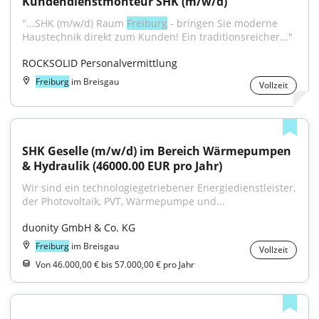
Kundendienstmonteur SHK (m/w/d)
"...SHK (m/w/d) Raum 
Freiburg
 - bringen Sie moderne 
Haustechnik direkt zum Kunden! Ein traditionsreicher..."
ROCKSOLID Personalvermittlung
Freiburg
im Breisgau
Vollzeit
SHK Geselle (m/w/d) im Bereich Wärmepumpen 
& Hydraulik (46000.00 EUR pro Jahr)
Wir sind ein technologiegetriebener Energiedienstleister, 
der Photovoltaik, PVT, Wärmepumpe und...
duonity GmbH & Co. KG
Freiburg
im Breisgau
Vollzeit
Von 46.000,00 € bis 57.000,00 € pro Jahr