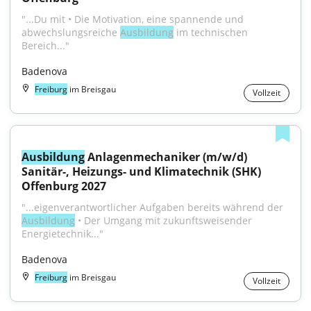
"...Du mit • Die Motivation, eine spannende und 
abwechslungsreiche 
Ausbildung
 im technischen 
Bereich..."
Badenova
Freiburg
im Breisgau
Vollzeit
Ausbildung
 Anlagenmechaniker (m/w/d) 
Sanitär-, Heizungs- und Klimatechnik (SHK) 
Offenburg 2027
"...eigenverantwortlicher Aufgaben bereits während der 
Ausbildung
 • Der Umgang mit zukunftsweisender 
Energietechnik..."
Badenova
Freiburg
im Breisgau
Vollzeit