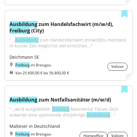
Ausbildung
 zum Handelsfachwirt (m/w/d), 
Freiburg
 (City)
"...
Ausbildung
 zum Handelsfachwirt (m/w/d)Du möchtest 
in kurzer Zeit möglichst viel erreichen..."
Deichmann SE
Freiburg
im Breisgau
Vollzeit
Von 25.600,00 € bis 56.800,00 €
Ausbildung
 zum Notfallsanitäter (m/w/d)
"...wird ausgebildet: 
Freiburg
 Münstertal Titisee Dich 
erwartet eine spannende dreijährige 
Ausbildung
..."
Malteser in Deutschland
Freiburg
im Breisgau
Homeoffice
Vollzeit