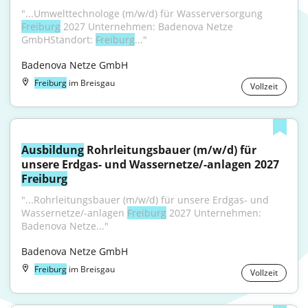
"...Umwelttechnologe (m/w/d) für Wasserversorgung 
Freiburg
 2027 Unternehmen: Badenova Netze 
GmbHStandort: 
Freiburg
..."
Badenova Netze GmbH
Freiburg
im Breisgau
Vollzeit
Ausbildung
 Rohrleitungsbauer (m/w/d) für 
unsere Erdgas- und Wassernetze/-anlagen 2027 
Freiburg
"...Rohrleitungsbauer (m/w/d) für unsere Erdgas- und 
Wassernetze/-anlagen 
Freiburg
 2027 Unternehmen: 
Badenova Netze..."
Badenova Netze GmbH
Freiburg
im Breisgau
Vollzeit