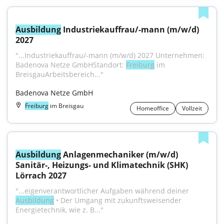
Ausbildung
 Industriekauffrau/-mann (m/w/d) 
2027
"...Industriekauffrau/-mann (m/w/d) 2027 Unternehmen: 
Badenova Netze GmbHStandort: 
Freiburg
 im 
BreisgauArbeitsbereich..."
Badenova Netze GmbH
Freiburg
im Breisgau
Homeoffice
Vollzeit
Ausbildung
 Anlagenmechaniker (m/w/d) 
Sanitär-, Heizungs- und Klimatechnik (SHK) 
Lörrach 2027
"...eigenverantwortlicher Aufgaben während deiner 
Ausbildung
 • Der Umgang mit zukunftsweisender 
Energietechnik, wie z. B..."