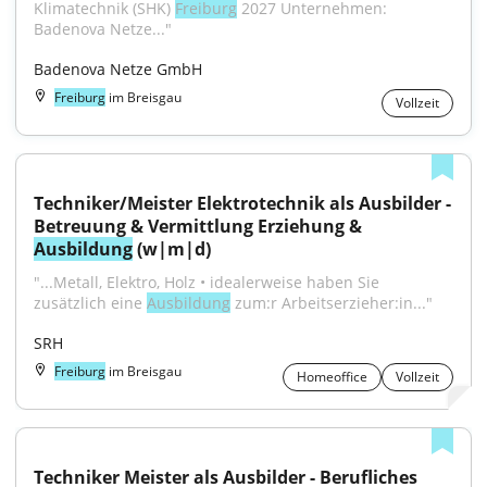
Klimatechnik (SHK) 
Freiburg
 2027 Unternehmen: 
Badenova Netze..."
Badenova Netze GmbH
Freiburg
im Breisgau
Vollzeit
Techniker/Meister Elektrotechnik als Ausbilder - 
Betreuung & Vermittlung Erziehung & 
Ausbildung
 (w|m|d)
"...Metall, Elektro, Holz • idealerweise haben Sie 
zusätzlich eine 
Ausbildung
 zum:r Arbeitserzieher:in..."
SRH
Freiburg
im Breisgau
Homeoffice
Vollzeit
Techniker Meister als Ausbilder - Berufliches 