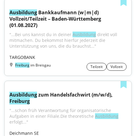
Ausbildung
 Bankkaufmann (w|m|d) 
Vollzeit/Teilzeit – Baden-Württemberg 
(01.08.2027)
"...Bei uns kannst du in deiner 
Ausbildung
 direkt voll 
mitmachen. Du bekommst hierfür jederzeit die 
Unterstützung von uns, die du brauchst..."
TARGOBANK
Freiburg
im Breisgau
Teilzeit
Vollzeit
Ausbildung
 zum Handelsfachwirt (m/w/d), 
Freiburg
"...schon früh Verantwortung für organisatorische 
Aufgaben in einer Filiale.Die theoretische 
Ausbildung
erfolgt..."
Deichmann SE