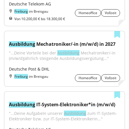
Deutsche Telekom AG
Freiburg
im Breisgau
Homeoffice
Vollzeit
Von 10.200,00 € bis 18.300,00 €
Ausbildung
 Mechatroniker/-in (m/w/d) in 2027
"...Deine Vorteile bei der 
Ausbildung
 Mechatroniker/-in 
(m/w/d)Jährlich steigende Ausbildungsvergütung..."
Deutsche Post & DHL
Freiburg
im Breisgau
Homeoffice
Vollzeit
Ausbildung
 IT-System-Elektroniker*in (m/w/d)
"...Deine AufgabeIn unserer 
Ausbildung
 zum IT-System-
Elektroniker bzw. zur IT-System-Elektronikerin..."