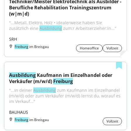
Techniker/Meister Elektrotechnik als Ausbilder - 
Berufliche Rehabilitation Trainingszentrum 
(w|m|d)
"...Metall, Elektro, Holz • idealerweise haben Sie 
zusätzlich eine 
Ausbildung
 zum:r Arbeitserzieher:in..."
SRH
Freiburg
im Breisgau
Homeoffice
Vollzeit
Ausbildung
 Kaufmann im Einzelhandel oder 
Verkäufer (m/w/d) 
Freiburg
"...In deiner 
Ausbildung
 zum Kaufmann im Einzelhandel 
(m/w/d) oder zum Verkäufer (m/w/d) lernst du, worauf es 
im Verkauf..."
BAUHAUS
Freiburg
im Breisgau
Vollzeit