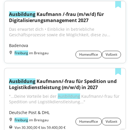
Ausbildung
 Kaufmann /-frau (m/w/d) für 
Digitalisierungsmanagement 2027
Das erwartet dich • Einblicke in betriebliche 
Geschäftsprozesse sowie die Möglichkeit, diese zu...
Badenova
Freiburg
im Breisgau
Homeoffice
Vollzeit
Ausbildung
 Kaufmann/-frau für Spedition und 
Logistikdienstleistung (m/w/d) in 2027
"...Deine Vorteile bei der 
Ausbildung
 Kaufmann/-frau für 
Spedition und Logistikdienstleistung..."
Deutsche Post & DHL
Freiburg
im Breisgau
Homeoffice
Vollzeit
Von 30.300,00 € bis 59.400,00 €