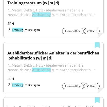
Trainingszentrum (w|m|d)
"...Metall, Elektro, Holz • idealerweise haben Sie 
zusätzlich eine 
Ausbildung
 zum:r Arbeitserzieher:in..."
SRH
Freiburg
im Breisgau
Homeoffice
Vollzeit
Ausbilder/beruflicher Anleiter in der beruflichen 
Rehabilitation (w|m|d)
"...Metall, Elektro, Holz • idealerweise haben Sie 
zusätzlich eine 
Ausbildung
 zum:r Arbeitserzieher:in..."
SRH
Freiburg
im Breisgau
Homeoffice
Vollzeit