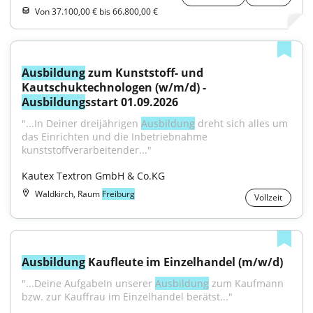
Von 37.100,00 € bis 66.800,00 €
Ausbildung
 zum Kunststoff- und 
Kautschuktechnologen (w/m/d) - 
Ausbildung
sstart 01.09.2026
"...In Deiner dreijährigen 
Ausbildung
 dreht sich alles um 
das Einrichten und die Inbetriebnahme 
kunststoffverarbeitender..."
Kautex Textron GmbH & Co.KG
Waldkirch, Raum
Freiburg
Vollzeit
Ausbildung
 Kaufleute im Einzelhandel (m/w/d)
"...Deine AufgabeIn unserer 
Ausbildung
 zum Kaufmann 
bzw. zur Kauffrau im Einzelhandel berätst..."