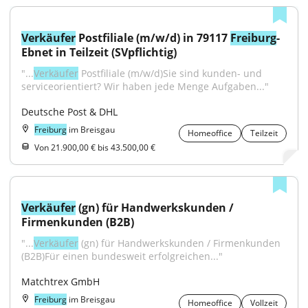
Verkäufer
 Postfiliale (m/w/d) in 79117 
Freiburg
-
Ebnet in Teilzeit (SVpflichtig)
"...
Verkäufer
 Postfiliale (m/w/d)Sie sind kunden- und 
serviceorientiert? Wir haben jede Menge Aufgaben..."
Deutsche Post & DHL
Freiburg
im Breisgau
Homeoffice
Teilzeit
Von 21.900,00 € bis 43.500,00 €
Verkäufer
 (gn) für Handwerkskunden / 
Firmenkunden (B2B)
"...
Verkäufer
 (gn) für Handwerkskunden / Firmenkunden 
(B2B)Für einen bundesweit erfolgreichen..."
Matchtrex GmbH
Freiburg
im Breisgau
Homeoffice
Vollzeit