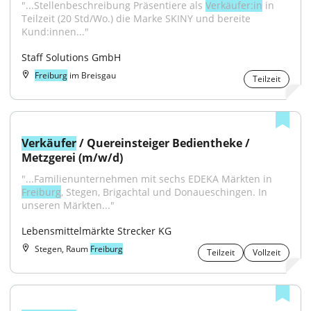
"...Stellenbeschreibung Präsentiere als 
Verkäufer:in
 in 
Teilzeit (20 Std/Wo.) die Marke SKINY und bereite 
Kund:innen..."
Staff Solutions GmbH
Freiburg
im Breisgau
Teilzeit
Verkäufer
 / Quereinsteiger Bedientheke / 
Metzgerei (m/w/d)
"...Familienunternehmen mit sechs EDEKA Märkten in 
Freiburg
, Stegen, Brigachtal und Donaueschingen. In 
unseren Märkten..."
Lebensmittelmärkte Strecker KG
Stegen, Raum
Freiburg
Teilzeit
Vollzeit