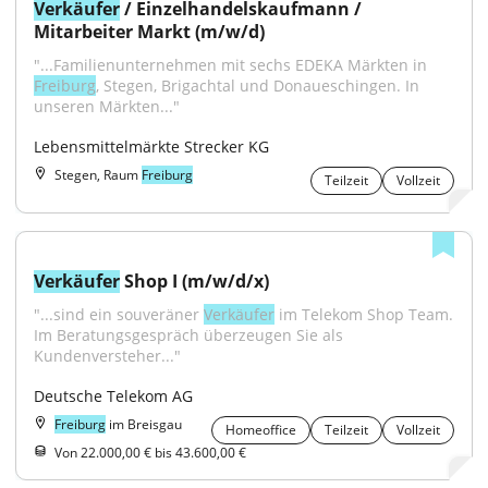
Verkäufer
 / Einzelhandelskaufmann / 
Mitarbeiter Markt (m/w/d)
"...Familienunternehmen mit sechs EDEKA Märkten in 
Freiburg
, Stegen, Brigachtal und Donaueschingen. In 
unseren Märkten..."
Lebensmittelmärkte Strecker KG
Stegen, Raum
Freiburg
Teilzeit
Vollzeit
Verkäufer
 Shop I (m/w/d/x)
"...sind ein souveräner 
Verkäufer
 im Telekom Shop Team. 
Im Beratungsgespräch überzeugen Sie als 
Kundenversteher..."
Deutsche Telekom AG
Freiburg
im Breisgau
Homeoffice
Teilzeit
Vollzeit
Von 22.000,00 € bis 43.600,00 €