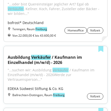
"...oder bist Quereinsteiger jeglicher Art? Egal ob 
Verkäufer
, Kellner, Koch, Fahrer, Zusteller oder Bäcker - 
wir bilden..."
bofrost* Deutschland
Teningen, Raum
Freiburg
Homeoffice
Vollzeit
Von 22.000,00 € bis 43.600,00 €
Ausbildung 
Verkäufer
 / Kaufmann im 
Einzelhandel (m/w/d) - 2026
"...suchen wir: Ausbildung 
Verkäufer
 / Kaufmann im 
Einzelhandel (m/w/d) - 2026Werde zur 
Vertrauensperson..."
EDEKA Südwest Stiftung & Co. KG
Ballrechten-Dottingen, Raum
Freiburg
Vollzeit