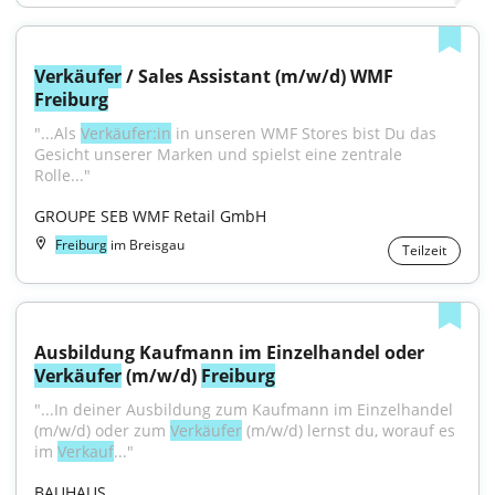
Verkäufer
 / Sales Assistant (m/w/d) WMF 
Freiburg
"...Als 
Verkäufer:in
 in unseren WMF Stores bist Du das 
Gesicht unserer Marken und spielst eine zentrale 
Rolle..."
GROUPE SEB WMF Retail GmbH
Freiburg
im Breisgau
Teilzeit
Ausbildung Kaufmann im Einzelhandel oder 
Verkäufer
 (m/w/d) 
Freiburg
"...In deiner Ausbildung zum Kaufmann im Einzelhandel 
(m/w/d) oder zum 
Verkäufer
 (m/w/d) lernst du, worauf es 
im 
Verkauf
..."
BAUHAUS