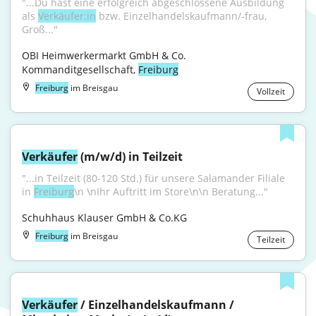
"...Du hast eine erfolgreich abgeschlossene Ausbildung 
als 
Verkäufer:in
 bzw. Einzelhandelskaufmann/-frau, 
Groß..."
OBI Heimwerkermarkt GmbH & Co. 
Kommanditgesellschaft, 
Freiburg
Freiburg
im Breisgau
Vollzeit
Verkäufer
 (m/w/d) in Teilzeit
"...in Teilzeit (80-120 Std.) für unsere Salamander Filiale 
in 
Freiburg
\n \nIhr Auftritt im Store\n\n Beratung..."
Schuhhaus Klauser GmbH & Co.KG
Freiburg
im Breisgau
Teilzeit
Verkäufer
 / Einzelhandelskaufmann / 