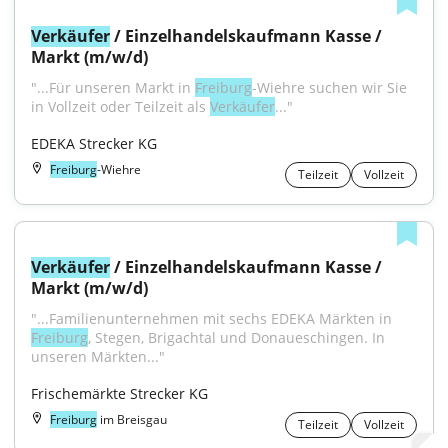
Verkäufer
 / Einzelhandelskaufmann Kasse / 
Markt (m/w/d)
"...Für unseren Markt in 
Freiburg
-Wiehre suchen wir Sie 
in Vollzeit oder Teilzeit als 
Verkäufer
..."
EDEKA Strecker KG
Freiburg
-Wiehre
Teilzeit
Vollzeit
Verkäufer
 / Einzelhandelskaufmann Kasse / 
Markt (m/w/d)
"...Familienunternehmen mit sechs EDEKA Märkten in 
Freiburg
, Stegen, Brigachtal und Donaueschingen. In 
unseren Märkten..."
Frischemärkte Strecker KG
Freiburg
im Breisgau
Teilzeit
Vollzeit