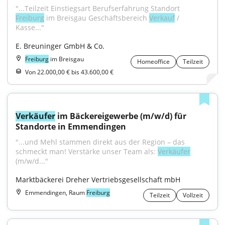
"...Teilzeit Einstiegsart Berufserfahrung Standort 
Freiburg
 im Breisgau Geschäftsbereich 
Verkauf
 / 
Kasse..."
E. Breuninger GmbH & Co.
Freiburg
im Breisgau
Homeoffice
Teilzeit
Von 22.000,00 € bis 43.600,00 €
Verkäufer
 im Bäckereigewerbe (m/w/d) für 
Standorte in Emmendingen
"...und Mehl stammen direkt aus der Region – das 
schmeckt man! Verstärke unser Team als: 
Verkäufer
(m/w/d..."
Marktbäckerei Dreher Vertriebsgesellschaft mbH
Emmendingen, Raum
Freiburg
Teilzeit
Vollzeit