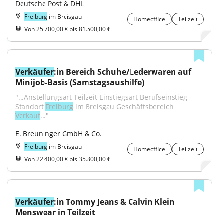
Deutsche Post & DHL
Freiburg
im Breisgau
Homeoffice
Teilzeit
Von 25.700,00 € bis 81.500,00 €
Verkäufer
:in Bereich Schuhe/Lederwaren auf 
Minijob-Basis (Samstagsaushilfe)
"...Anstellungsart Teilzeit Einstiegsart Berufseinstieg 
Standort 
Freiburg
 im Breisgau Geschäftsbereich 
Verkauf
..."
E. Breuninger GmbH & Co.
Freiburg
im Breisgau
Homeoffice
Teilzeit
Von 22.400,00 € bis 35.800,00 €
Verkäufer
:in Tommy Jeans & Calvin Klein 
Menswear in Teilzeit