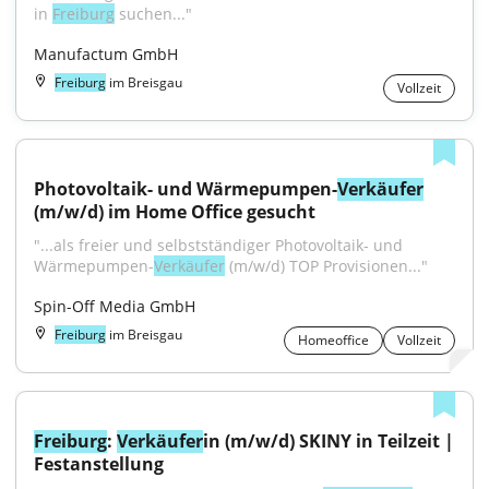
in 
Freiburg
 suchen..."
Manufactum GmbH
Freiburg
im Breisgau
Vollzeit
Photovoltaik- und Wärmepumpen-
Verkäufer
(m/w/d) im Home Office gesucht
"...als freier und selbstständiger Photovoltaik- und 
Wärmepumpen-
Verkäufer
 (m/w/d) TOP Provisionen..."
Spin-Off Media GmbH
Freiburg
im Breisgau
Homeoffice
Vollzeit
Freiburg
: 
Verkäufer
in (m/w/d) SKINY in Teilzeit | 
Festanstellung