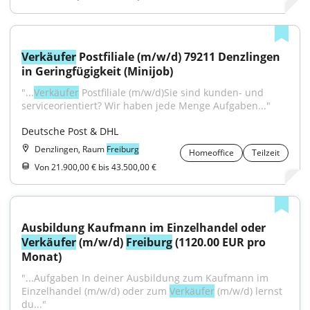
Verkäufer
 Postfiliale (m/w/d) 79211 Denzlingen 
in Geringfügigkeit (Minijob)
"...
Verkäufer
 Postfiliale (m/w/d)Sie sind kunden- und 
serviceorientiert? Wir haben jede Menge Aufgaben..."
Deutsche Post & DHL
Denzlingen, Raum
Freiburg
Homeoffice
Teilzeit
Von 21.900,00 € bis 43.500,00 €
Ausbildung Kaufmann im Einzelhandel oder 
Verkäufer
 (m/w/d) 
Freiburg
 (1120.00 EUR pro 
Monat)
"...Aufgaben In deiner Ausbildung zum Kaufmann im 
Einzelhandel (m/w/d) oder zum 
Verkäufer
 (m/w/d) lernst 
du..."