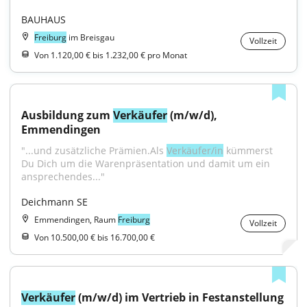
BAUHAUS
Freiburg
im Breisgau
Vollzeit
Von 1.120,00 € bis 1.232,00 € pro Monat
Ausbildung zum 
Verkäufer
 (m/w/d), 
Emmendingen
"...und zusätzliche Prämien.Als 
Verkäufer/in
 kümmerst 
Du Dich um die Warenpräsentation und damit um ein 
ansprechendes..."
Deichmann SE
Emmendingen, Raum
Freiburg
Vollzeit
Von 10.500,00 € bis 16.700,00 €
Verkäufer
 (m/w/d) im Vertrieb in Festanstellung