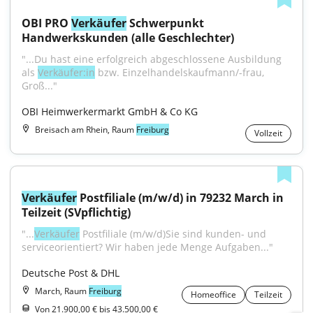
OBI PRO 
Verkäufer
 Schwerpunkt 
Handwerkskunden (alle Geschlechter)
"...Du hast eine erfolgreich abgeschlossene Ausbildung 
als 
Verkäufer:in
 bzw. Einzelhandelskaufmann/-frau, 
Groß..."
OBI Heimwerkermarkt GmbH & Co KG
Breisach am Rhein, Raum
Freiburg
Vollzeit
Verkäufer
 Postfiliale (m/w/d) in 79232 March in 
Teilzeit (SVpflichtig)
"...
Verkäufer
 Postfiliale (m/w/d)Sie sind kunden- und 
serviceorientiert? Wir haben jede Menge Aufgaben..."
Deutsche Post & DHL
March, Raum
Freiburg
Homeoffice
Teilzeit
Von 21.900,00 € bis 43.500,00 €