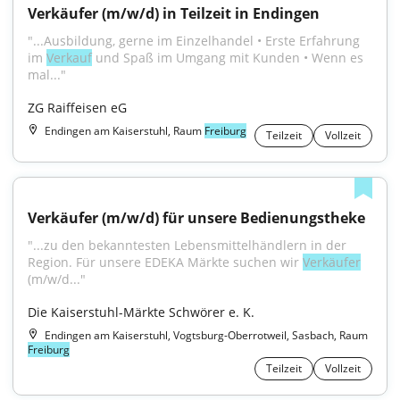
Verkäufer (m/w/d) in Teilzeit in Endingen
"...Ausbildung, gerne im Einzelhandel • Erste Erfahrung 
im 
Verkauf
 und Spaß im Umgang mit Kunden • Wenn es 
mal..."
ZG Raiffeisen eG
Endingen am Kaiserstuhl, Raum
Freiburg
Teilzeit
Vollzeit
Verkäufer (m/w/d) für unsere Bedienungstheke
"...zu den bekanntesten Lebensmittelhändlern in der 
Region. Für unsere EDEKA Märkte suchen wir 
Verkäufer
(m/w/d..."
Die Kaiserstuhl-Märkte Schwörer e. K.
Endingen am Kaiserstuhl, Vogtsburg-Oberrotweil, Sasbach, Raum
Freiburg
Teilzeit
Vollzeit