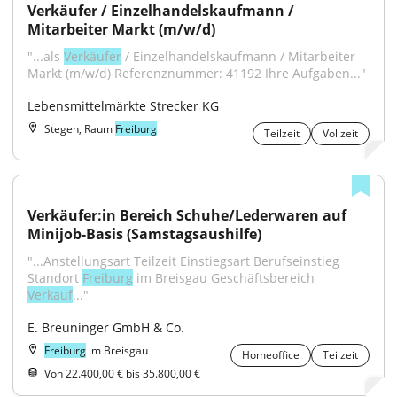
Verkäufer / Einzelhandelskaufmann / 
Mitarbeiter Markt (m/w/d)
"...als 
Verkäufer
 / Einzelhandelskaufmann / Mitarbeiter 
Markt (m/w/d) Referenznummer: 41192 Ihre Aufgaben..."
Lebensmittelmärkte Strecker KG
Stegen, Raum
Freiburg
Teilzeit
Vollzeit
Verkäufer:in Bereich Schuhe/Lederwaren auf 
Minijob-Basis (Samstagsaushilfe)
"...Anstellungsart Teilzeit Einstiegsart Berufseinstieg 
Standort 
Freiburg
 im Breisgau Geschäftsbereich 
Verkauf
..."
E. Breuninger GmbH & Co.
Freiburg
im Breisgau
Homeoffice
Teilzeit
Von 22.400,00 € bis 35.800,00 €