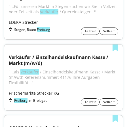
"...Für unseren Markt in Stegen suchen wir Sie in Vollzeit 
oder Teilzeit als 
Verkäufer
 / Quereinsteiger..."
EDEKA Strecker
Stegen, Raum
Freiburg
Teilzeit
Vollzeit
Verkäufer / Einzelhandelskaufmann Kasse / 
Markt (m/w/d)
"...als 
Verkäufer
 / Einzelhandelskaufmann Kasse / Markt 
(m/w/d) Referenznummer: 41176 Ihre Aufgaben 
Flexibilität..."
Frischemärkte Strecker KG
Freiburg
im Breisgau
Teilzeit
Vollzeit