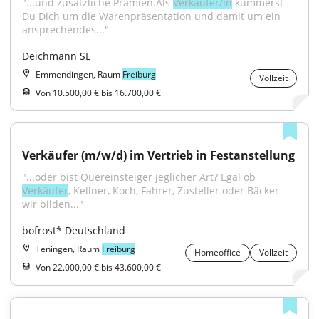
"...und zusätzliche Prämien.Als 
Verkäufer/in
 kümmerst 
Du Dich um die Warenpräsentation und damit um ein 
ansprechendes..."
Deichmann SE
Emmendingen, Raum
Freiburg
Vollzeit
Von 10.500,00 € bis 16.700,00 €
Verkäufer (m/w/d) im Vertrieb in Festanstellung
"...oder bist Quereinsteiger jeglicher Art? Egal ob 
Verkäufer
, Kellner, Koch, Fahrer, Zusteller oder Bäcker - 
wir bilden..."
bofrost* Deutschland
Teningen, Raum
Freiburg
Homeoffice
Vollzeit
Von 22.000,00 € bis 43.600,00 €