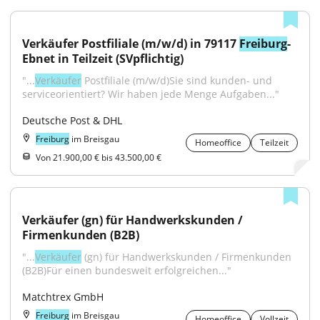
Verkäufer Postfiliale (m/w/d) in 79117 
Freiburg
-
Ebnet in Teilzeit (SVpflichtig)
"...
Verkäufer
 Postfiliale (m/w/d)Sie sind kunden- und 
serviceorientiert? Wir haben jede Menge Aufgaben..."
Deutsche Post & DHL
Freiburg
im Breisgau
Homeoffice
Teilzeit
Von 21.900,00 € bis 43.500,00 €
Verkäufer (gn) für Handwerkskunden / 
Firmenkunden (B2B)
"...
Verkäufer
 (gn) für Handwerkskunden / Firmenkunden 
(B2B)Für einen bundesweit erfolgreichen..."
Matchtrex GmbH
Freiburg
im Breisgau
Homeoffice
Vollzeit