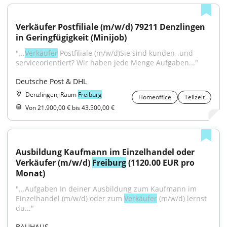
Verkäufer Postfiliale (m/w/d) 79211 Denzlingen 
in Geringfügigkeit (Minijob)
"...
Verkäufer
 Postfiliale (m/w/d)Sie sind kunden- und 
serviceorientiert? Wir haben jede Menge Aufgaben..."
Deutsche Post & DHL
Denzlingen, Raum
Freiburg
Homeoffice
Teilzeit
Von 21.900,00 € bis 43.500,00 €
Ausbildung Kaufmann im Einzelhandel oder 
Verkäufer (m/w/d) 
Freiburg
 (1120.00 EUR pro 
Monat)
"...Aufgaben In deiner Ausbildung zum Kaufmann im 
Einzelhandel (m/w/d) oder zum 
Verkäufer
 (m/w/d) lernst 
du..."
BAUHAUS