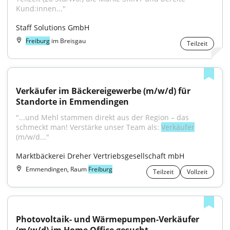
Kund:innen..."
Staff Solutions GmbH
Freiburg
im Breisgau
Teilzeit
Verkäufer im Bäckereigewerbe (m/w/d) für 
Standorte in Emmendingen
"...und Mehl stammen direkt aus der Region – das 
schmeckt man! Verstärke unser Team als: 
Verkäufer
(m/w/d..."
Marktbäckerei Dreher Vertriebsgesellschaft mbH
Emmendingen, Raum
Freiburg
Teilzeit
Vollzeit
Photovoltaik- und Wärmepumpen-Verkäufer 