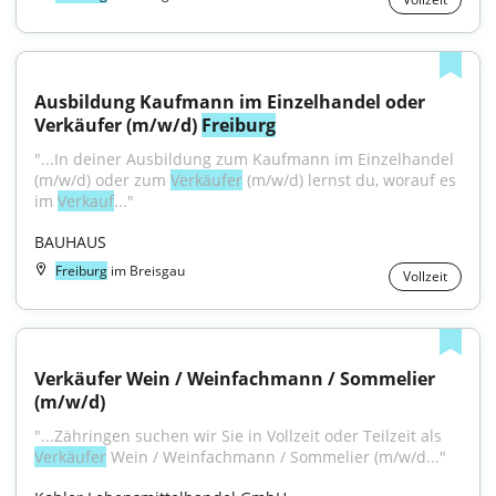
Ausbildung Kaufmann im Einzelhandel oder 
Verkäufer (m/w/d) 
Freiburg
"...In deiner Ausbildung zum Kaufmann im Einzelhandel 
(m/w/d) oder zum 
Verkäufer
 (m/w/d) lernst du, worauf es 
im 
Verkauf
..."
BAUHAUS
Freiburg
im Breisgau
Vollzeit
Verkäufer Wein / Weinfachmann / Sommelier 
(m/w/d)
"...Zähringen suchen wir Sie in Vollzeit oder Teilzeit als 
Verkäufer
 Wein / Weinfachmann / Sommelier (m/w/d..."