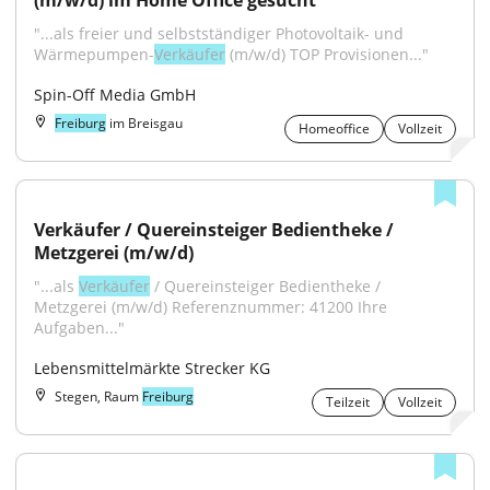
(m/w/d) im Home Office gesucht
"...als freier und selbstständiger Photovoltaik- und 
Wärmepumpen-
Verkäufer
 (m/w/d) TOP Provisionen..."
Spin-Off Media GmbH
Freiburg
im Breisgau
Homeoffice
Vollzeit
Verkäufer / Quereinsteiger Bedientheke / 
Metzgerei (m/w/d)
"...als 
Verkäufer
 / Quereinsteiger Bedientheke / 
Metzgerei (m/w/d) Referenznummer: 41200 Ihre 
Aufgaben..."
Lebensmittelmärkte Strecker KG
Stegen, Raum
Freiburg
Teilzeit
Vollzeit