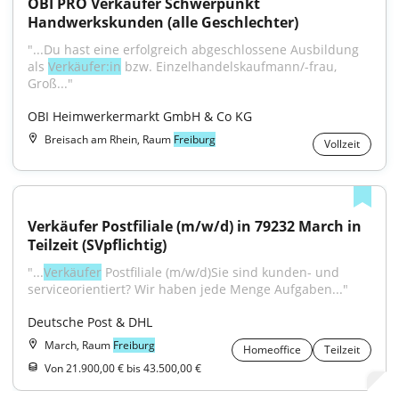
OBI PRO Verkäufer Schwerpunkt 
Handwerkskunden (alle Geschlechter)
"...Du hast eine erfolgreich abgeschlossene Ausbildung 
als 
Verkäufer:in
 bzw. Einzelhandelskaufmann/-frau, 
Groß..."
OBI Heimwerkermarkt GmbH & Co KG
Breisach am Rhein, Raum
Freiburg
Vollzeit
Verkäufer Postfiliale (m/w/d) in 79232 March in 
Teilzeit (SVpflichtig)
"...
Verkäufer
 Postfiliale (m/w/d)Sie sind kunden- und 
serviceorientiert? Wir haben jede Menge Aufgaben..."
Deutsche Post & DHL
March, Raum
Freiburg
Homeoffice
Teilzeit
Von 21.900,00 € bis 43.500,00 €