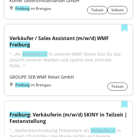
Kohler Lebensmittelhandel GmbH
Freiburg
im Breisgau
Teilzeit
Vollzeit
Verkäufer / Sales Assistant (m/w/d) WMF 
Freiburg
"...Als 
Verkäufer:in
 in unseren WMF Stores bist Du das 
Gesicht unserer Marken und spielst eine zentrale 
Rolle..."
GROUPE SEB WMF Retail GmbH
Freiburg
im Breisgau
Teilzeit
Freiburg
: Verkäuferin (m/w/d) SKINY in Teilzeit | 
Festanstellung
"...Stellenbeschreibung Präsentiere als 
Verkäufer:in
 in 
Teilzeit (20 Std/Wo.) die Marke SKINY und bereite 