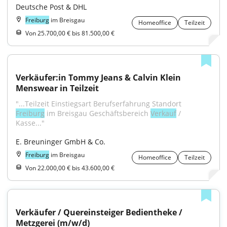
Deutsche Post & DHL
Freiburg
im Breisgau
Homeoffice
Teilzeit
Von 25.700,00 € bis 81.500,00 €
Verkäufer:in Tommy Jeans & Calvin Klein 
Menswear in Teilzeit
"...Teilzeit Einstiegsart Berufserfahrung Standort 
Freiburg
 im Breisgau Geschäftsbereich 
Verkauf
 / 
Kasse..."
E. Breuninger GmbH & Co.
Freiburg
im Breisgau
Homeoffice
Teilzeit
Von 22.000,00 € bis 43.600,00 €
Verkäufer / Quereinsteiger Bedientheke / 
Metzgerei (m/w/d)