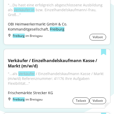
"...Du hast eine erfolgreich abgeschlossene Ausbildung 
als 
Verkäufer:in
 bzw. Einzelhandelskaufmann/-frau, 
Groß..."
OBI Heimwerkermarkt GmbH & Co. 
Kommanditgesellschaft, 
Freiburg
Freiburg
im Breisgau
Vollzeit
Verkäufer / Einzelhandelskaufmann Kasse / 
Markt (m/w/d)
"...als 
Verkäufer
 / Einzelhandelskaufmann Kasse / Markt 
(m/w/d) Referenznummer: 41176 Ihre Aufgaben 
Flexibilität..."
Frischemärkte Strecker KG
Freiburg
im Breisgau
Teilzeit
Vollzeit