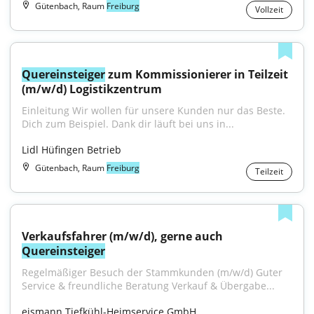
Gütenbach, Raum
Freiburg
Vollzeit
Quereinsteiger
 zum Kommissionierer in Teilzeit 
(m/w/d) Logistikzentrum
Einleitung Wir wollen für unsere Kunden nur das Beste. 
Dich zum Beispiel. Dank dir läuft bei uns in...
Lidl Hüfingen Betrieb
Gütenbach, Raum
Freiburg
Teilzeit
Verkaufsfahrer (m/w/d), gerne auch 
Quereinsteiger
Regelmäßiger Besuch der Stammkunden (m/w/d) Guter 
Service & freundliche Beratung Verkauf & Übergabe...
eismann Tiefkühl-Heimservice GmbH