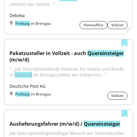
umfasst das Gebiet..."
Debeka
Freiburg
im Breisgau
Homeoffice
Vollzeit
Paketzusteller in Vollzeit - auch 
Quereinsteiger
(m/w/d)
"...Job DescriptionWerde Postbote für Pakete und Briefe 
in 
Freiburg
 im Breisgau\nWas wir bieten\n\n..."
Deutsche Post AG
Freiburg
im Breisgau
Vollzeit
Auslieferungsfahrer (m/w/d) / 
Quereinsteiger
Job DescriptionRegelmäßiger Besuch der Stammkunden 