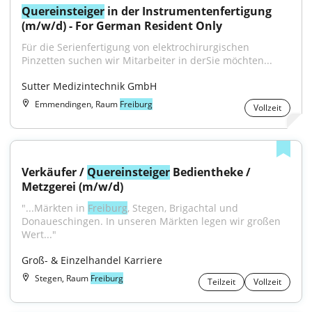
Quereinsteiger
 in der Instrumentenfertigung 
(m/w/d) - For German Resident Only
Für die Serienfertigung von elektrochirurgischen 
Pinzetten suchen wir Mitarbeiter in derSie möchten...
Sutter Medizintechnik GmbH
Emmendingen, Raum
Freiburg
Vollzeit
Verkäufer / 
Quereinsteiger
 Bedientheke / 
Metzgerei (m/w/d)
"...Märkten in 
Freiburg
, Stegen, Brigachtal und 
Donaueschingen. In unseren Märkten legen wir großen 
Wert..."
Groß- & Einzelhandel Karriere
Stegen, Raum
Freiburg
Teilzeit
Vollzeit