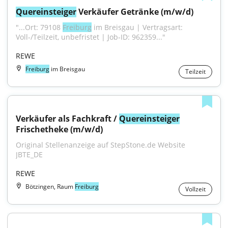
Quereinsteiger
 Verkäufer Getränke (m/w/d)
"...Ort: 79108 
Freiburg
 im Breisgau | Vertragsart: 
Voll-/Teilzeit, unbefristet | Job-ID: 962359..."
REWE
Freiburg
im Breisgau
Teilzeit
Verkäufer als Fachkraft / 
Quereinsteiger
Frischetheke (m/w/d)
Original Stellenanzeige auf StepStone.de Website 
JBTE_DE
REWE
Bötzingen, Raum
Freiburg
Vollzeit