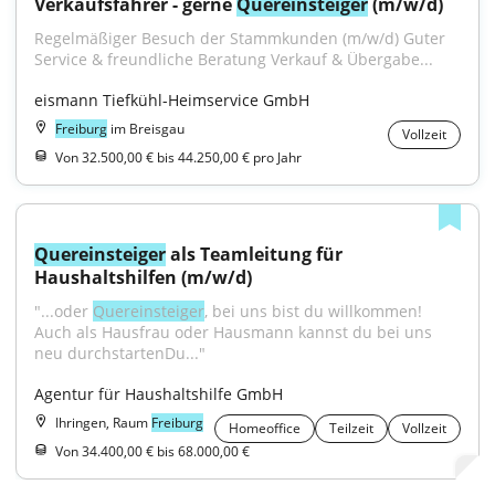
Verkaufsfahrer - gerne 
Quereinsteiger
 (m/w/d)
Regelmäßiger Besuch der Stammkunden (m/w/d) Guter 
Service & freundliche Beratung Verkauf & Übergabe...
eismann Tiefkühl-Heimservice GmbH
Freiburg
im Breisgau
Vollzeit
Von 32.500,00 € bis 44.250,00 € pro Jahr
Quereinsteiger
 als Teamleitung für 
Haushaltshilfen (m/w/d)
"...oder 
Quereinsteiger
, bei uns bist du willkommen! 
Auch als Hausfrau oder Hausmann kannst du bei uns 
neu durchstartenDu..."
Agentur für Haushaltshilfe GmbH
Ihringen, Raum
Freiburg
Homeoffice
Teilzeit
Vollzeit
Von 34.400,00 € bis 68.000,00 €