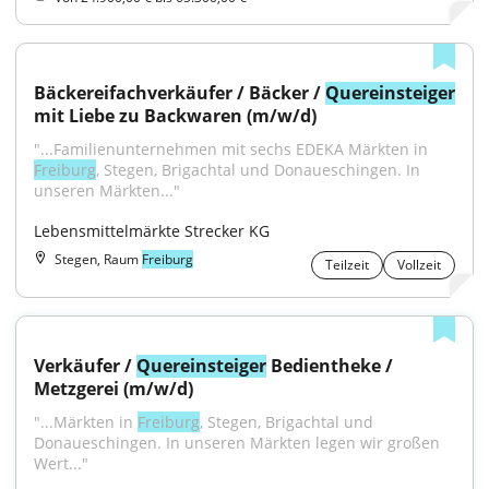
Bäckereifachverkäufer / Bäcker / 
Quereinsteiger
mit Liebe zu Backwaren (m/w/d)
"...Familienunternehmen mit sechs EDEKA Märkten in 
Freiburg
, Stegen, Brigachtal und Donaueschingen. In 
unseren Märkten..."
Lebensmittelmärkte Strecker KG
Stegen, Raum
Freiburg
Teilzeit
Vollzeit
Verkäufer / 
Quereinsteiger
 Bedientheke / 
Metzgerei (m/w/d)
"...Märkten in 
Freiburg
, Stegen, Brigachtal und 
Donaueschingen. In unseren Märkten legen wir großen 
Wert..."