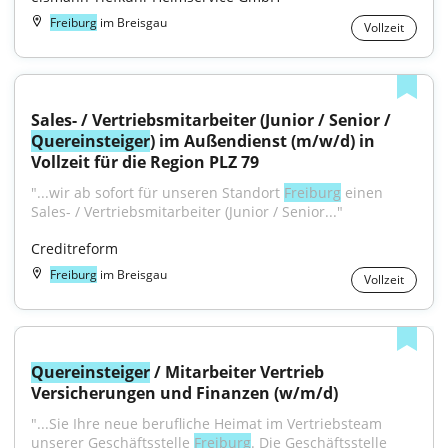
Freiburg
im Breisgau
Vollzeit
Sales- / Vertriebsmitarbeiter (Junior / Senior / 
Quereinsteiger
) im Außendienst (m/w/d) in 
Vollzeit für die Region PLZ 79
"...wir ab sofort für unseren Standort 
Freiburg
 einen 
Sales- / Vertriebsmitarbeiter (Junior / Senior..."
Creditreform
Freiburg
im Breisgau
Vollzeit
Quereinsteiger
 / Mitarbeiter Vertrieb 
Versicherungen und Finanzen (w/m/d)
"...Sie Ihre neue berufliche Heimat im Vertriebsteam 
unserer Geschäftsstelle 
Freiburg
. Die Geschäftsstelle 