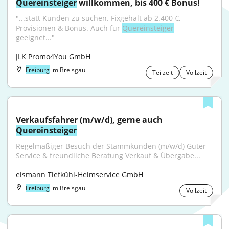
Quereinsteiger
 willkommen, bis 400 € Bonus!
"...statt Kunden zu suchen. Fixgehalt ab 2.400 €, 
Provisionen & Bonus. Auch für 
Quereinsteiger
geeignet..."
JLK Promo4You GmbH
Freiburg
im Breisgau
Teilzeit
Vollzeit
Verkaufsfahrer (m/w/d), gerne auch 
Quereinsteiger
Regelmäßiger Besuch der Stammkunden (m/w/d) Guter 
Service & freundliche Beratung Verkauf & Übergabe...
eismann Tiefkühl-Heimservice GmbH
Freiburg
im Breisgau
Vollzeit