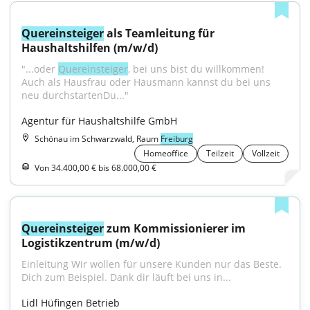
Quereinsteiger
 als Teamleitung für 
Haushaltshilfen (m/w/d)
"...oder 
Quereinsteiger
, bei uns bist du willkommen! 
Auch als Hausfrau oder Hausmann kannst du bei uns 
neu durchstartenDu..."
Agentur für Haushaltshilfe GmbH
Schönau im Schwarzwald, Raum
Freiburg
Homeoffice
Teilzeit
Vollzeit
Von 34.400,00 € bis 68.000,00 €
Quereinsteiger
 zum Kommissionierer im 
Logistikzentrum (m/w/d)
Einleitung Wir wollen für unsere Kunden nur das Beste. 
Dich zum Beispiel. Dank dir läuft bei uns in...
Lidl Hüfingen Betrieb