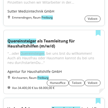
Pinzetten suchen wir Mitarbeiter in der...
Sutter Medizintechnik GmbH
Emmendingen, Raum
Freiburg
Vollzeit
Quereinsteiger
 als Teamleitung für 
Haushaltshilfen (m/w/d)
"...oder 
Quereinsteiger
, bei uns bist du willkommen! 
Auch als Hausfrau oder Hausmann kannst du bei uns 
neu durchstartenDu..."
Agentur für Haushaltshilfe GmbH
Kirchzarten, Raum
Freiburg
Homeoffice
Teilzeit
Vollzeit
Von 34.400,00 € bis 68.000,00 €