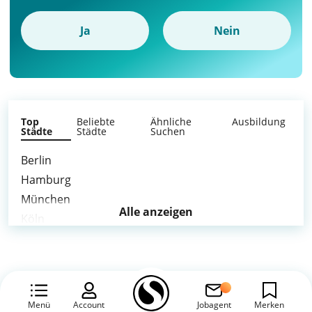
Ja
Nein
Top
Beliebte
Ähnliche
Ausbildung
Städte
Städte
Suchen
Berlin
Hamburg
München
Alle anzeigen
Köln
Frankfurt am Main
Stuttgart
Düsseldorf
Leipzig
Menü
Account
Jobagent
Merken