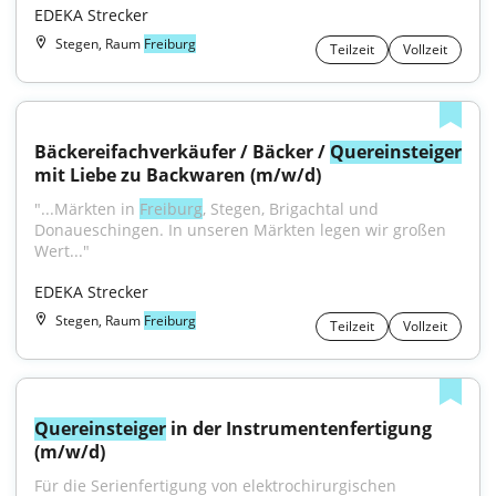
EDEKA Strecker
Stegen, Raum
Freiburg
Teilzeit
Vollzeit
Bäckereifachverkäufer / Bäcker / 
Quereinsteiger
mit Liebe zu Backwaren (m/w/d)
"...Märkten in 
Freiburg
, Stegen, Brigachtal und 
Donaueschingen. In unseren Märkten legen wir großen 
Wert..."
EDEKA Strecker
Stegen, Raum
Freiburg
Teilzeit
Vollzeit
Quereinsteiger
 in der Instrumentenfertigung 
(m/w/d)
Für die Serienfertigung von elektrochirurgischen 