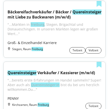
Bäckereifachverkäufer / Bäcker / 
Quereinsteiger
mit Liebe zu Backwaren (m/w/d)
"...Märkten in 
Freiburg
, Stegen, Brigachtal und 
Donaueschingen. In unseren Märkten legen wir großen 
Wert..."
Groß- & Einzelhandel Karriere
Stegen, Raum
Freiburg
Teilzeit
Vollzeit
Quereinsteiger
 Verkäufer / Kassierer (m/w/d)
"...bereits erste Erfahrungen im Handel sammeln? Super! 
Aber auch als 
Quereinsteiger:in
 bist du bei uns herzlich 
willkommen.Du..."
PENNY
Kirchzarten, Raum
Freiburg
Teilzeit