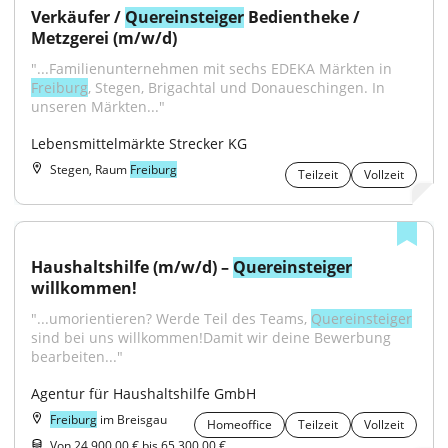
Verkäufer / 
Quereinsteiger
 Bedientheke / 
Metzgerei (m/w/d)
"...Familienunternehmen mit sechs EDEKA Märkten in 
Freiburg
, Stegen, Brigachtal und Donaueschingen. In 
unseren Märkten..."
Lebensmittelmärkte Strecker KG
Stegen, Raum
Freiburg
Teilzeit
Vollzeit
Haushaltshilfe (m/w/d) – 
Quereinsteiger
willkommen!
"...umorientieren? Werde Teil des Teams, 
Quereinsteiger
sind bei uns willkommen!Damit wir deine Bewerbung 
bearbeiten..."
Agentur für Haushaltshilfe GmbH
Freiburg
im Breisgau
Homeoffice
Teilzeit
Vollzeit
Von 24.900,00 € bis 65.300,00 €