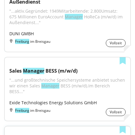
Außendienst
"...aktiv.Gegründet: 1949Mitarbeitende: 2.800Umsatz: 
675 Millionen EuroAccount 
Manager
 HoReCa (m/w/d) im 
Außendienst..."
DUNI GMBH
Freiburg
im Breisgau
Vollzeit
Sales 
Manager
 BESS (m/w/d)
"...und großtechnische Speichersysteme anbietet suchen 
wir einen Sales 
Manager
 BESS (m/w/d).Im Bereich 
BESS..."
Exide Technologies Energy Solutions GmbH
Freiburg
im Breisgau
Vollzeit