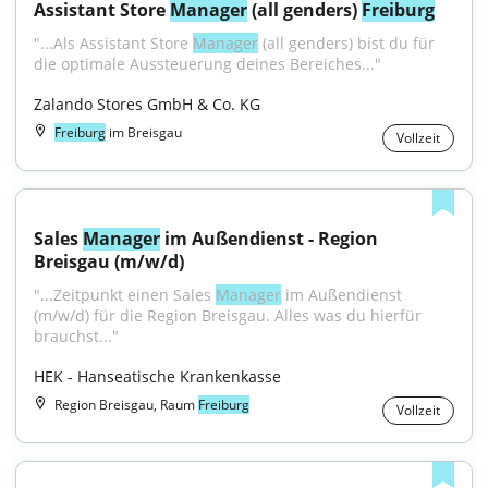
Assistant Store 
Manager
 (all genders) 
Freiburg
"...Als Assistant Store 
Manager
 (all genders) bist du für 
die optimale Aussteuerung deines Bereiches..."
Zalando Stores GmbH & Co. KG
Freiburg
im Breisgau
Vollzeit
Sales 
Manager
 im Außendienst - Region 
Breisgau (m/w/d)
"...Zeitpunkt einen Sales 
Manager
 im Außendienst 
(m/w/d) für die Region Breisgau. Alles was du hierfür 
brauchst..."
HEK - Hanseatische Krankenkasse
Region Breisgau, Raum
Freiburg
Vollzeit