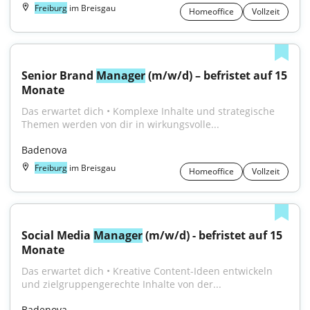
Freiburg
im Breisgau
Homeoffice
Vollzeit
Senior Brand 
Manager
 (m/w/d) – befristet auf 15 
Monate
Das erwartet dich • Komplexe Inhalte und strategische 
Themen werden von dir in wirkungsvolle...
Badenova
Freiburg
im Breisgau
Homeoffice
Vollzeit
Social Media 
Manager
 (m/w/d) - befristet auf 15 
Monate
Das erwartet dich • Kreative Content-Ideen entwickeln 
und zielgruppengerechte Inhalte von der...
Badenova