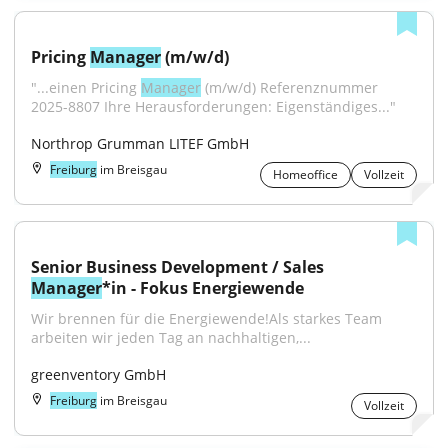
Pricing 
Manager
 (m/w/d)
"...einen Pricing 
Manager
 (m/w/d) Referenznummer 
2025-8807 Ihre Herausforderungen: Eigenständiges..."
Northrop Grumman LITEF GmbH
Freiburg
im Breisgau
Homeoffice
Vollzeit
Senior Business Development / Sales 
Manager
*in - Fokus Energiewende
Wir brennen für die Energiewende!Als starkes Team 
arbeiten wir jeden Tag an nachhaltigen,...
greenventory GmbH
Freiburg
im Breisgau
Vollzeit