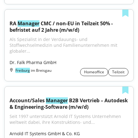
RA 
Manager
 CMC / non-EU in Teilzeit 50% - 
befristet auf 2 Jahre (m/w/d)
Als Spezialist in der Verdauungs- und 
Stoffwechselmedizin und Familienunternehmen mit 
globaler...
Dr. Falk Pharma GmbH
Freiburg
im Breisgau
Homeoffice
Teilzeit
Account/Sales 
Manager
 B2B Vertrieb – Autodesk 
& Engineering-Software (m/w/d)
Seit 1997 unterstützt Arnold IT Systems Unternehmen 
weltweit dabei, ihre Konstruktions- und...
Arnold IT Systems GmbH & Co. KG