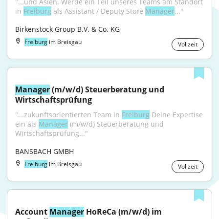
"...und Asien. Werde ein Teil unseres Teams am Standort 
in 
Freiburg
 als Assistant / Deputy Store 
Manager
..."
Birkenstock Group B.V. & Co. KG
Freiburg
im Breisgau
Vollzeit
Manager
 (m/w/d) Steuerberatung und 
Wirtschaftsprüfung
"...zukunftsorientierten Team in 
Freiburg
 Deine Expertise 
ein als 
Manager
 (m/w/d) Steuerberatung und 
Wirtschaftsprüfung..."
BANSBACH GMBH
Freiburg
im Breisgau
Vollzeit
Account 
Manager
 HoReCa (m/w/d) im 