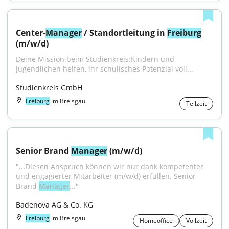
Center-
Manager
 / Standortleitung in 
Freiburg
(m/w/d)
Deine Mission beim Studienkreis:Kindern und 
Jugendlichen helfen, ihr schulisches Potenzial voll...
Studienkreis GmbH
Freiburg
im Breisgau
Teilzeit
Senior Brand 
Manager
 (m/w/d)
"...Diesen Anspruch können wir nur dank kompetenter 
und engagierter Mitarbeiter (m/w/d) erfüllen. Senior 
Brand 
Manager
..."
Badenova AG & Co. KG
Freiburg
im Breisgau
Homeoffice
Vollzeit