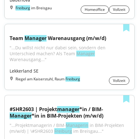
Freiburg
im Breisgau
Homeoffice
Vollzeit
Team 
Manager
 Warenausgang (m/w/d)
"...Du willst nicht nur dabei sein, sondern den 
Unterschied machen? Als Team 
Manager
Warenausgang..."
Lekkerland SE
Riegel am Kaiserstuhl, Raum
Freiburg
Vollzeit
#SHR2603 | Projekt
manager
*in / BIM-
Manager
*in in BIM-Projekten (m/w/d)
"...Projektmanagerin / BIM-
Managerin
 in BIM-Projekten 
(m/w/d) | \#SHR2603 
Freiburg
 im Breisgau..."