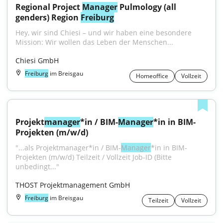
Regional Project 
Manager
 Pulmology (all 
genders) Region 
Freiburg
Hey, wir sind Chiesi – und wir haben eine besondere 
Mission: Wir wollen das Leben der Menschen...
Chiesi GmbH
Freiburg
im Breisgau
Homeoffice
Vollzeit
Projekt
manager
*in / BIM-
Manager
*in in BIM-
Projekten (m/w/d)
"...als Projektmanager*in / BIM-
Manager
*in in BIM-
Projekten (m/w/d) Teilzeit / Vollzeit Job-ID (Bitte 
unbedingt..."
THOST Projektmanagement GmbH
Freiburg
im Breisgau
Teilzeit
Vollzeit