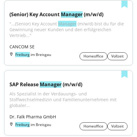
(Senior) Key Account 
Manager
 (m/w/d)
"...(Senior) Key Account 
Manager
 (m/w/d) bist du für die 
Gewinnung neuer Kunden und den erfolgreichen 
Vertrieb..."
CANCOM SE
Freiburg
im Breisgau
Homeoffice
Vollzeit
SAP Release 
Manager
 (m/w/d)
Als Spezialist in der Verdauungs- und 
Stoffwechselmedizin und Familienunternehmen mit 
globaler...
Dr. Falk Pharma GmbH
Freiburg
im Breisgau
Homeoffice
Vollzeit