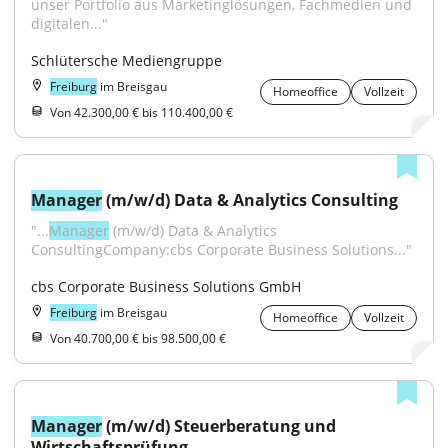
unser Portfolio aus Marketinglösungen, Fachmedien und 
digitalen..."
Schlütersche Mediengruppe
Freiburg
im Breisgau
Homeoffice
Vollzeit
Von 42.300,00 € bis 110.400,00 €
Manager
 (m/w/d) Data & Analytics Consulting
"...
Manager
 (m/w/d) Data & Analytics 
ConsultingCompany:cbs Corporate Business Solutions..."
cbs Corporate Business Solutions GmbH
Freiburg
im Breisgau
Homeoffice
Vollzeit
Von 40.700,00 € bis 98.500,00 €
Manager
 (m/w/d) Steuerberatung und 
Wirtschaftsprüfung