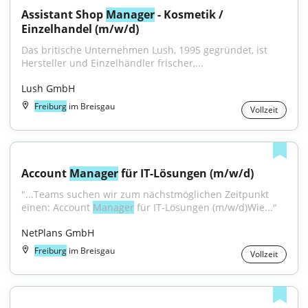
Assistant Shop 
Manager
 - Kosmetik / 
Einzelhandel (m/w/d)
Das britische Unternehmen Lush, 1995 gegründet, ist 
Hersteller und Einzelhändler frischer,...
Lush GmbH
Freiburg
im Breisgau
Vollzeit
Account 
Manager
 für IT-Lösungen (m/w/d)
"...Teams suchen wir zum nächstmöglichen Zeitpunkt 
einen: Account 
Manager
 für IT-Lösungen (m/w/d)Wie..."
NetPlans GmbH
Freiburg
im Breisgau
Vollzeit