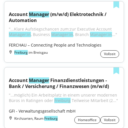
Account 
Manager
 (m/w/d) Elektrotechnik / 
Automation
"...Klare Aufstiegschancen zum:zur Executive Account 
Manager:in
, Business 
Manager:in
, Branch 
Manager:in
..."
FERCHAU – Connecting People and Technologies
Freiburg
im Breisgau
Vollzeit
Account 
Manager
 Finanzdienstleistungen - 
Bank / Versicherung / Finanzwesen (m/w/d)
"...möglich) Ein Arbeitsplatz in einem unserer modernen 
Büros in Ratingen oder 
Freiburg
 Teilweise Mitarbeit (2..."
GFI - Verwaltungsgesellschaft mbH
Kirchzarten, Raum
Freiburg
Homeoffice
Vollzeit