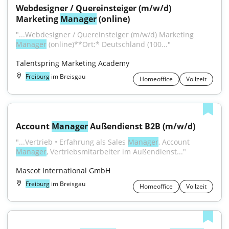
Webdesigner / Quereinsteiger (m/w/d) 
Marketing 
Manager
 (online)
"...Webdesigner / Quereinsteiger (m/w/d) Marketing 
Manager
 (online)**Ort:* Deutschland (100..."
Talentspring Marketing Academy
Freiburg
im Breisgau
Homeoffice
Vollzeit
Account 
Manager
 Außendienst B2B (m/w/d)
"...Vertrieb • Erfahrung als Sales 
Manager
, Account 
Manager
, Vertriebsmitarbeiter im Außendienst..."
Mascot International GmbH
Freiburg
im Breisgau
Homeoffice
Vollzeit