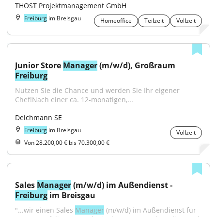
THOST Projektmanagement GmbH
Freiburg
im Breisgau
Homeoffice
Teilzeit
Vollzeit
Junior Store 
Manager
 (m/w/d), Großraum 
Freiburg
Nutzen Sie die Chance und werden Sie Ihr eigener 
Chef!Nach einer ca. 12-monatigen,...
Deichmann SE
Freiburg
im Breisgau
Vollzeit
Von 28.200,00 € bis 70.300,00 €
Sales 
Manager
 (m/w/d) im Außendienst - 
Freiburg
 im Breisgau
"...wir einen Sales 
Manager
 (m/w/d) im Außendienst für 