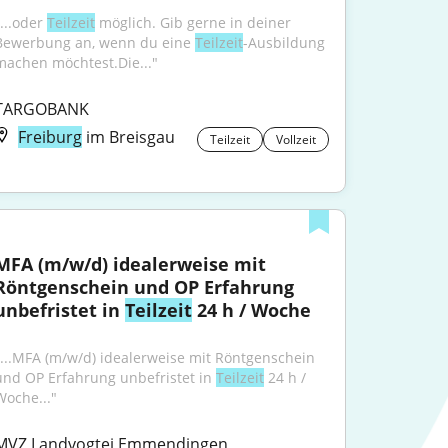
...oder 
Teilzeit
 möglich. Gib gerne in deiner 
Bewerbung an, wenn du eine 
Teilzeit
-Ausbildung 
machen möchtest.Die..."
TARGOBANK
Freiburg
im Breisgau
Teilzeit
Vollzeit
MFA (m/w/d) idealerweise mit 
Röntgenschein und OP Erfahrung 
unbefristet in 
Teilzeit
 24 h / Woche
"...MFA (m/w/d) idealerweise mit Röntgenschein 
und OP Erfahrung unbefristet in 
Teilzeit
 24 h / 
Woche..."
MVZ Landvogtei Emmendingen