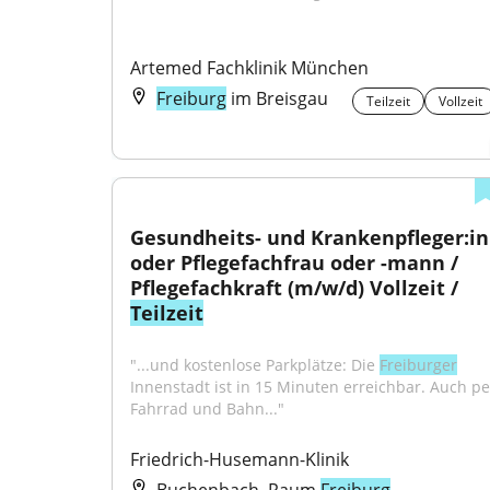
Artemed Fachklinik München
Freiburg
im Breisgau
Teilzeit
Vollzeit
Gesundheits- und Krankenpfleger:in 
oder Pflegefachfrau oder -mann / 
Pflegefachkraft (m/w/d) Vollzeit / 
Teilzeit
"...und kostenlose Parkplätze: Die 
Freiburger
Innenstadt ist in 15 Minuten erreichbar. Auch per
Fahrrad und Bahn..."
Friedrich-Husemann-Klinik