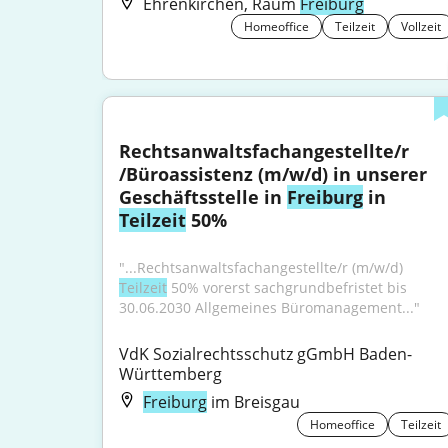
Ehrenkirchen, Raum
Freiburg
Homeoffice
Teilzeit
Vollzeit
Rechtsanwaltsfachangestellte/r 
/Büroassistenz (m/w/d) in unserer 
Geschäftsstelle in 
Freiburg
 in 
Teilzeit
 50%
"...Rechtsanwaltsfachangestellte/r (m/w/d) 
Teilzeit
 50% vorerst sachgrundbefristet bis 
30.06.2030 Allgemeines Büromanagement..."
VdK Sozialrechtsschutz gGmbH Baden- 
Württemberg
Freiburg
im Breisgau
Homeoffice
Teilzeit