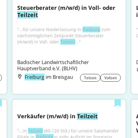
Steuerberater (m/w/d) in Voll- oder 
Teilzeit
"...für unsere Niederlassung in 
Freiburg
 zum 
nächstmöglichen Zeitpunkt Steuerberater 
(m/w/d) in Voll- oder 
Teilzeit
..."
Badischer Landwirtschaftlicher 
Hauptverband e.V. (BLHV)
Freiburg
im Breisgau
Teilzeit
Vollzeit
Verkäufer (m/w/d) in 
Teilzeit
"...in 
Teilzeit
 (80-120 Std.) für unsere Salamander 
Filiale in 
Freiburg
\n \nIhr Auftritt im Store\n\n 