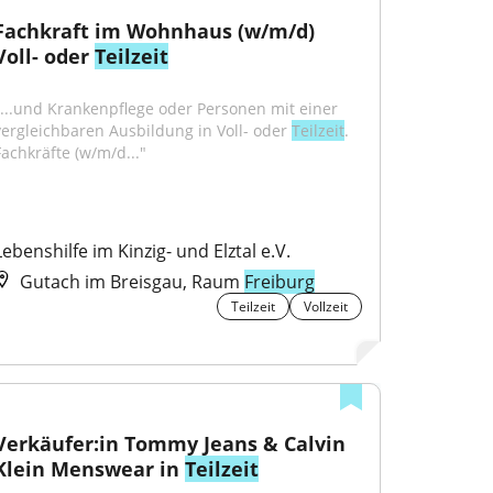
Fachkraft im Wohnhaus (w/m/d) 
Voll- oder 
Teilzeit
"...und Krankenpflege oder Personen mit einer 
vergleichbaren Ausbildung in Voll- oder 
Teilzeit
. 
Fachkräfte (w/m/d..."
Lebenshilfe im Kinzig- und Elztal e.V.
Gutach im Breisgau, Raum
Freiburg
Teilzeit
Vollzeit
Verkäufer:in Tommy Jeans & Calvin 
Klein Menswear in 
Teilzeit