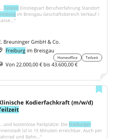
...
Teilzeit
 Einstiegsart Berufserfahrung Standort 
Freiburg
 im Breisgau Geschäftsbereich Verkauf / 
asse..."
E. Breuninger GmbH & Co.
Freiburg
im Breisgau
Homeoffice
Teilzeit
Von 22.000,00 € bis 43.600,00 €
Klinische Kodierfachkraft (m/w/d) 
Teilzeit
"...und kostenlose Parkplätze: Die 
Freiburger
Innenstadt ist in 15 Minuten erreichbar. Auch per 
Fahrrad und Bahn..."