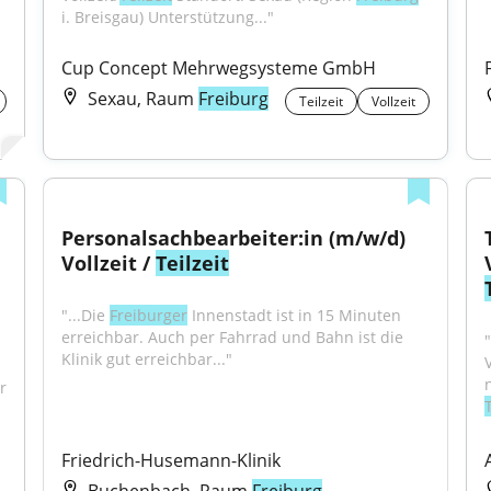
i. Breisgau) Unterstützung..."
Cup Concept Mehrwegsysteme GmbH
Sexau, Raum
Freiburg
Teilzeit
Vollzeit
Personalsachbearbeiter:in (m/w/d) 
Vollzeit / 
Teilzeit
"...Die 
Freiburger
 Innenstadt ist in 15 Minuten 
erreichbar. Auch per Fahrrad und Bahn ist die 
Klinik gut erreichbar..."
 
T
Friedrich-Husemann-Klinik