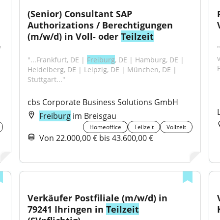
(Senior) Consultant SAP 
Authorizations / Berechtigungen 
(m/w/d) in Voll- oder 
Teilzeit
 
"...Frankfurt, DE | 
Freiburg
, DE | Hamburg, DE | 
Heidelberg, DE | Leipzig, DE | München, DE | 
Stuttgart..."
cbs Corporate Business Solutions GmbH
Freiburg
im Breisgau
Homeoffice
Teilzeit
Vollzeit
Von 22.000,00 € bis 43.600,00 €
Verkäufer Postfiliale (m/w/d) in 
79241 Ihringen in 
Teilzeit