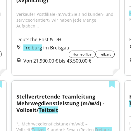
(SVpflichtig)
"
 
Verkäufer Postfiliale (m/w/d)Sie sind kunden- und 
K
serviceorientiert? Wir haben jede Menge 
Aufgaben...
Deutsche Post & DHL
Freiburg
im Breisgau
Homeoffice
Teilzeit
Von 21.900,00 € bis 43.500,00 €
Stellvertretende Teamleitung 
Mehrwegdienstleistung (m/w/d) - 
Vollzeit/
Teilzeit
"...Mehrwegdienstleistung (m/w/d) – 
Vollzeit/
Teilzeit
 Standort: Sexau (Region 
Freiburg