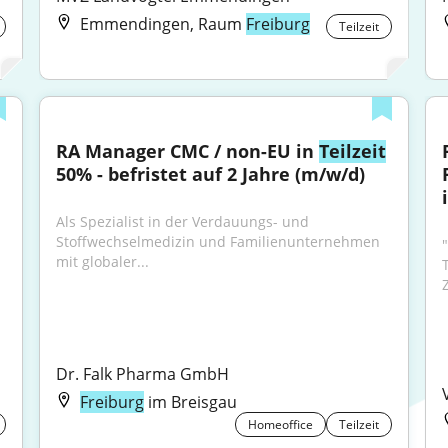
Emmendingen, Raum
Freiburg
Teilzeit
RA Manager CMC / non-EU in 
Teilzeit
50% - befristet auf 2 Jahre (m/w/d)
Als Spezialist in der Verdauungs- und 
Stoffwechselmedizin und Familienunternehmen 
mit globaler...
Dr. Falk Pharma GmbH
Freiburg
im Breisgau
Homeoffice
Teilzeit