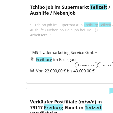
Tchibo Job im Supermarkt 
Teilzeit
 / 
Aushilfe / Nebenjob
"...Tchibo Job im Supermarkt in 
Freiburg
Teilzeit
 /
Aushilfe / Nebenjob Dein Job bei TMS ⏰
Arbeitsort..."
TMS Trademarketing Service GmbH
Freiburg
im Breisgau
Homeoffice
Teilzeit
Von 22.000,00 € bis 43.600,00 €
Verkäufer Postfiliale (m/w/d) in 
79117 
Freiburg
-Ebnet in 
Teilzeit