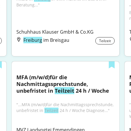
Beratung..."
 
"
Schuhhaus Klauser GmbH & Co.KG
Freiburg
im Breisgau
Teilzeit
MFA (m/w/d)für die 
Nachmittagssprechstunde, 
unbefristet in 
Teilzeit
 24 h / Woche
"...MFA (m/w/d)für die Nachmittagssprechstunde, 
unbefristet in 
Teilzeit
 24 h / Woche Diagnose..."
MVZ Landvogtei Emmendingen