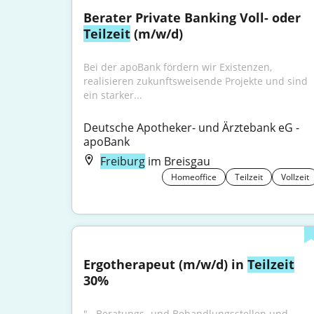
Berater Private Banking Voll- oder 
Teilzeit
 (m/w/d)
Bei der apoBank fördern wir Existenzen, 
realisieren zukunftsweisende Projekte und sind 
ein starker...
Deutsche Apotheker- und Ärztebank eG - 
apoBank
Freiburg
im Breisgau
Homeoffice
Teilzeit
Vollzeit
Ergotherapeut (m/w/d) in 
Teilzeit
30%
"...Beratungs- und Behandlungsstellen und 