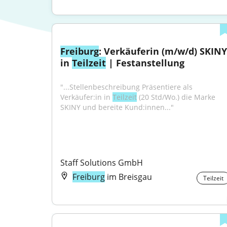
Freiburg
: Verkäuferin (m/w/d) SKINY 
in 
Teilzeit
 | Festanstellung
"...Stellenbeschreibung Präsentiere als 
Verkäufer:in in 
Teilzeit
 (20 Std/Wo.) die Marke 
SKINY und bereite Kund:innen..."
Staff Solutions GmbH
Freiburg
im Breisgau
Teilzeit