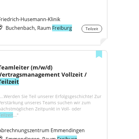
Friedrich-Husemann-Klinik
Buchenbach, Raum
Freiburg
Teilzeit
Teamleiter (m/w/d) 
Vertragsmanagement Vollzeit / 
Teilzeit
"...Werden Sie Teil unserer Erfolgsgeschichte! Zur 
Verstärkung unseres Teams suchen wir zum 
nächstmöglichen Zeitpunkt in Voll- oder 
eilzeit
..."
Abrechnungszentrum Emmendingen