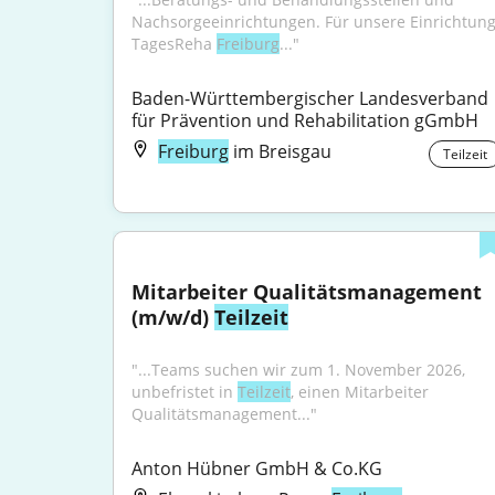
Nachsorgeeinrichtungen. Für unsere Einrichtung
TagesReha 
Freiburg
..."
Baden-Württembergischer Landesverband 
für Prävention und Rehabilitation gGmbH
Freiburg
im Breisgau
Teilzeit
Mitarbeiter Qualitätsmanagement 
(m/w/d) 
Teilzeit
"...Teams suchen wir zum 1. November 2026, 
unbefristet in 
Teilzeit
, einen Mitarbeiter 
Qualitätsmanagement..."
Anton Hübner GmbH & Co.KG