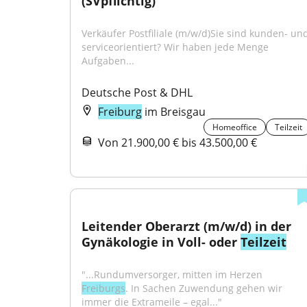
(SVpflichtig)
Verkäufer Postfiliale (m/w/d)Sie sind kunden- und
serviceorientiert? Wir haben jede Menge 
Aufgaben...
Deutsche Post & DHL
Freiburg
im Breisgau
Homeoffice
Teilzeit
Von 21.900,00 € bis 43.500,00 €
Leitender Oberarzt (m/w/d) in der 
Gynäkologie in Voll- oder 
Teilzeit
"...Rundumversorger, mitten im Herzen 
Freiburgs
. In Sachen Zuwendung gehen wir 
immer die Extrameile – egal..."