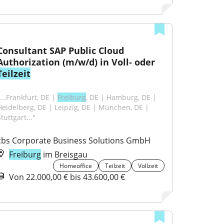
Consultant SAP Public Cloud 
Authorization (m/w/d) in Voll- oder 
Teilzeit
...Frankfurt, DE | 
Freiburg
, DE | Hamburg, DE | 
Heidelberg, DE | Leipzig, DE | München, DE | 
tuttgart..."
cbs Corporate Business Solutions GmbH
Freiburg
im Breisgau
Homeoffice
Teilzeit
Vollzeit
Von 22.000,00 € bis 43.600,00 €