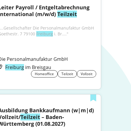
Leiter Payroll / Entgeltabrechnung 
international (m/w/d) 
Teilzeit
"...Gesellschafter Die Personalmanufaktur GmbH 
Goethestr. 7 79100 
Freiburg
 i. Br...."
Die Personalmanufaktur GmbH
Freiburg
im Breisgau
Homeoffice
Teilzeit
Vollzeit
Ausbildung Bankkaufmann (w|m|d) 
Vollzeit/
Teilzeit
 – Baden-
Württemberg (01.08.2027)