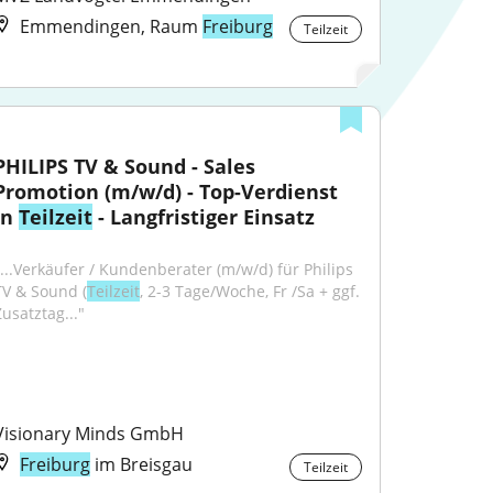
Emmendingen, Raum
Freiburg
Teilzeit
PHILIPS TV & Sound - Sales 
Promotion (m/w/d) - Top-Verdienst 
in 
Teilzeit
 - Langfristiger Einsatz
"...Verkäufer / Kundenberater (m/w/d) für Philips 
TV & Sound (
Teilzeit
, 2-3 Tage/Woche, Fr /Sa + ggf. 
Zusatztag..."
Visionary Minds GmbH
Freiburg
im Breisgau
Teilzeit