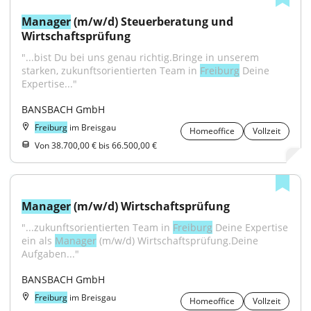
Manager
 (m/w/d) Steuerberatung und 
Wirtschaftsprüfung
"...bist Du bei uns genau richtig.Bringe in unserem 
starken, zukunftsorientierten Team in 
Freiburg
 Deine 
Expertise..."
BANSBACH GmbH
Freiburg
im Breisgau
Homeoffice
Vollzeit
Von 38.700,00 € bis 66.500,00 €
Manager
 (m/w/d) Wirtschaftsprüfung
"...zukunftsorientierten Team in 
Freiburg
 Deine Expertise 
ein als 
Manager
 (m/w/d) Wirtschaftsprüfung.Deine 
Aufgaben..."
BANSBACH GmbH
Freiburg
im Breisgau
Homeoffice
Vollzeit