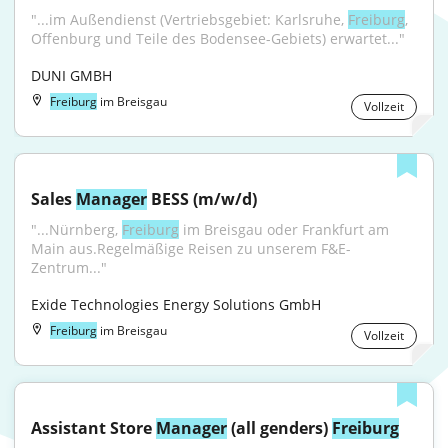
"...im Außendienst (Vertriebsgebiet: Karlsruhe, 
Freiburg
, 
Offenburg und Teile des Bodensee-Gebiets) erwartet..."
DUNI GMBH
Freiburg
im Breisgau
Vollzeit
Sales 
Manager
 BESS (m/w/d)
"...Nürnberg, 
Freiburg
 im Breisgau oder Frankfurt am 
Main aus.Regelmäßige Reisen zu unserem F&E-
Zentrum..."
Exide Technologies Energy Solutions GmbH
Freiburg
im Breisgau
Vollzeit
Assistant Store 
Manager
 (all genders) 
Freiburg