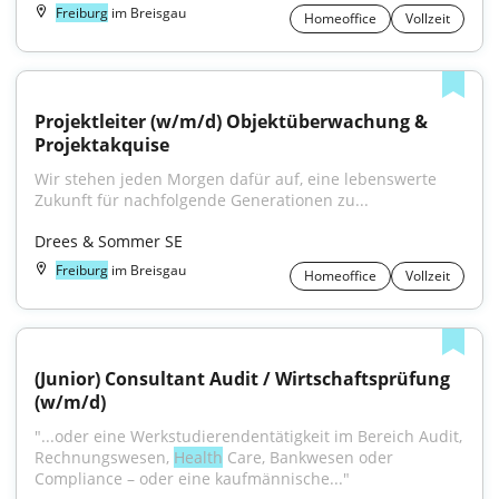
Freiburg
im Breisgau
Homeoffice
Vollzeit
Projektleiter (w/m/d) Objektüberwachung & 
Projektakquise
Wir stehen jeden Morgen dafür auf, eine lebenswerte 
Zukunft für nachfolgende Generationen zu...
Drees & Sommer SE
Freiburg
im Breisgau
Homeoffice
Vollzeit
(Junior) Consultant Audit / Wirtschaftsprüfung 
(w/m/d)
"...oder eine Werkstudierendentätigkeit im Bereich Audit, 
Rechnungswesen, 
Health
 Care, Bankwesen oder 
Compliance – oder eine kaufmännische..."