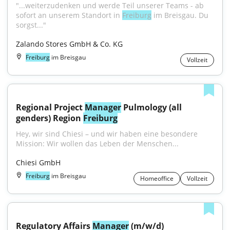
"...weiterzudenken und werde Teil unserer Teams - ab 
sofort an unserem Standort in 
Freiburg
 im Breisgau. Du 
sorgst..."
Zalando Stores GmbH & Co. KG
Freiburg
im Breisgau
Vollzeit
Regional Project 
Manager
 Pulmology (all 
genders) Region 
Freiburg
Hey, wir sind Chiesi – und wir haben eine besondere 
Mission: Wir wollen das Leben der Menschen...
Chiesi GmbH
Freiburg
im Breisgau
Homeoffice
Vollzeit
Regulatory Affairs 
Manager
 (m/w/d)