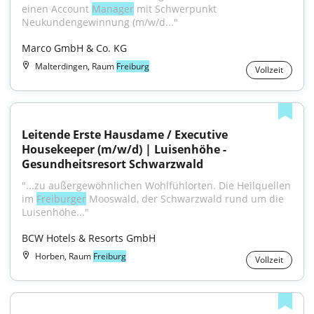
einen Account 
Manager
 mit Schwerpunkt 
Neukundengewinnung (m/w/d..."
Marco GmbH & Co. KG
Malterdingen, Raum
Freiburg
Vollzeit
Leitende Erste Hausdame / Executive 
Housekeeper (m/w/d) | Luisenhöhe - 
Gesundheitsresort Schwarzwald
"...zu außergewöhnlichen Wohlfühlorten. Die Heilquellen 
im 
Freiburger
 Mooswald, der Schwarzwald rund um die 
Luisenhöhe..."
BCW Hotels & Resorts GmbH
Horben, Raum
Freiburg
Vollzeit