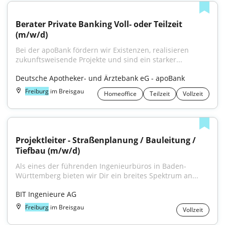
Berater Private Banking Voll- oder Teilzeit 
(m/w/d)
Bei der apoBank fördern wir Existenzen, realisieren 
zukunftsweisende Projekte und sind ein starker...
Deutsche Apotheker- und Ärztebank eG - apoBank
Freiburg
im Breisgau
Homeoffice
Teilzeit
Vollzeit
Projektleiter - Straßenplanung / Bauleitung / 
Tiefbau (m/w/d)
Als eines der führenden Ingenieurbüros in Baden-
Württemberg bieten wir Dir ein breites Spektrum an...
BIT Ingenieure AG
Freiburg
im Breisgau
Vollzeit