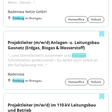
Mess-, Steuer..."
Badenova Netze GmbH
Freiburg
im Breisgau
Homeoffice
Vollzeit
Projektleiter (m/w/d) Anlagen- u. Leitungsbau 
Gasnetz (Erdgas, Biogas & Wasserstoff)
"...und Dienstleistern zusammen und 
managst
Schnittstellen professionell • Du wirkst auch selbst an 
der Fachplanung mit..."
Badenova
Freiburg
im Breisgau
Homeoffice
Vollzeit
Projektleiter (m/w/d) im 110-kV Leitungsbau 
und Betrieb