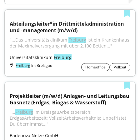
Abteilungsleiter*in Drittmitteladministration 
und -management (m/w/d)
"...Das Universitätsklinikum 
Freiburg
 ist ein Krankenhaus 
der Maximalversorgung mit über 2.100 Betten..."
Universitätsklinikum 
Freiburg
Freiburg
im Breisgau
Homeoffice
Vollzeit
Projektleiter (m/w/d) Anlagen- und Leitungsbau 
Gasnetz (Erdgas, Biogas & Wasserstoff)
"...
Freiburg
 im BreisgauArbeitsbereich: 
ErdgasArbeitszeit: VollzeitArbeitsverhältnis: Unbefristet 
Du übernimmst..."
Badenova Netze GmbH