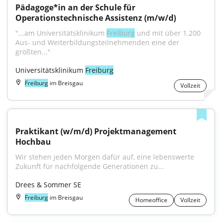
Pädagoge*in an der Schule für 
Operationstechnische Assistenz (m/w/d)
"...am Universitätsklinikum 
Freiburg
 und mit über 1.200 
Aus- und Weiterbildungsteilnehmenden eine der 
größten..."
Universitätsklinikum 
Freiburg
Freiburg
im Breisgau
Vollzeit
Praktikant (w/m/d) Projektmanagement 
Hochbau
Wir stehen jeden Morgen dafür auf, eine lebenswerte 
Zukunft für nachfolgende Generationen zu...
Drees & Sommer SE
Freiburg
im Breisgau
Homeoffice
Vollzeit