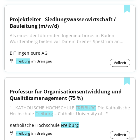
Projektleiter - Siedlungswasserwirtschaft / 
Bauleitung (m/w/d)
Als eines der führenden Ingenieurbüros in Baden-
Württemberg bieten wir Dir ein breites Spektrum an...
BIT Ingenieure AG
Freiburg
im Breisgau
Vollzeit
Professur für Organisationsentwicklung und 
Qualitätsmanagement (75 %)
"...KATHOLISCHE HOCHSCHULE 
FREIBURG
 Die Katholische 
Hochschule 
Freiburg
 – Catholic University of..."
Katholische Hochschule 
Freiburg
Freiburg
im Breisgau
Vollzeit