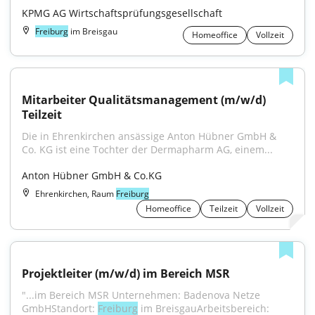
KPMG AG Wirtschaftsprüfungsgesellschaft
Freiburg
im Breisgau
Homeoffice
Vollzeit
Mitarbeiter Qualitätsmanagement (m/w/d) 
Teilzeit
Die in Ehrenkirchen ansässige Anton Hübner GmbH & 
Co. KG ist eine Tochter der Dermapharm AG, einem...
Anton Hübner GmbH & Co.KG
Ehrenkirchen, Raum
Freiburg
Homeoffice
Teilzeit
Vollzeit
Projektleiter (m/w/d) im Bereich MSR
"...im Bereich MSR Unternehmen: Badenova Netze 
GmbHStandort: 
Freiburg
 im BreisgauArbeitsbereich: 