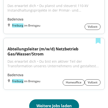
Das erwartet dich • Du planst und steuerst 110-kV 
Instandhaltungsprojekte in der Primär- und...
Badenova
Freiburg
im Breisgau
Vollzeit
Abteilungsleiter (m/w/d) Netzbetrieb 
Gas/Wasser/Strom
Das erwartet dich • Du bist ein aktiver Teil der 
Transformation unseres Unternehmens und gestaltest...
Badenova
Freiburg
im Breisgau
Homeoffice
Vollzeit
Weitere Jobs laden