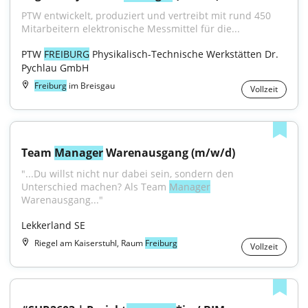
PTW entwickelt, produziert und vertreibt mit rund 450 
Mitarbeitern elektronische Messmittel für die...
PTW 
FREIBURG
 Physikalisch-Technische Werkstätten Dr. 
Pychlau GmbH
Freiburg
im Breisgau
Vollzeit
Team 
Manager
 Warenausgang (m/w/d)
"...Du willst nicht nur dabei sein, sondern den 
Unterschied machen? Als Team 
Manager
Warenausgang..."
Lekkerland SE
Riegel am Kaiserstuhl, Raum
Freiburg
Vollzeit