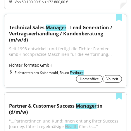
Von 50.100,00 € bis 172.800,00 €
Technical Sales 
Manager
 - Lead Generation / 
Vertragsverhandlung / Kundenberatung 
(m/w/d)
Seit 1998 entwickelt und fertigt die Fichter Formtec 
GmbH hochpräzise Maschinen für die Verformung...
Fichter formtec GmbH
Eichstetten am Kaiserstuhl, Raum
Freiburg
Homeoffice
Vollzeit
Partner & Customer Success 
Manager
:in 
(d/m/w)
"...Partner:innen und Kund:innen entlang ihrer Success 
Journey, führst regelmäßige 
Health
 Checks..."