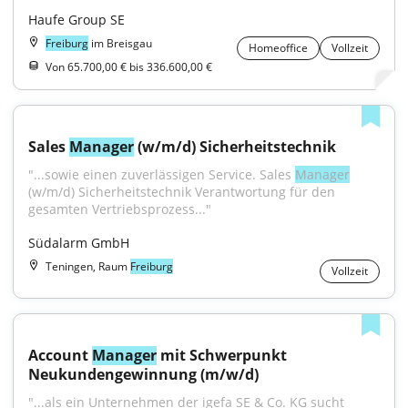
Haufe Group SE
Freiburg
im Breisgau
Homeoffice
Vollzeit
Von 65.700,00 € bis 336.600,00 €
Sales 
Manager
 (w/m/d) Sicherheitstechnik
"...sowie einen zuverlässigen Service. Sales 
Manager
(w/m/d) Sicherheitstechnik Verantwortung für den 
gesamten Vertriebsprozess..."
Südalarm GmbH
Teningen, Raum
Freiburg
Vollzeit
Account 
Manager
 mit Schwerpunkt 
Neukundengewinnung (m/w/d)
"...als ein Unternehmen der igefa SE & Co. KG sucht 