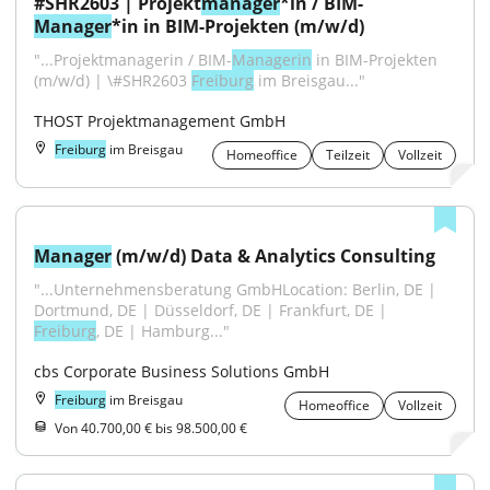
#SHR2603 | Projekt
manager
*in / BIM-
Manager
*in in BIM-Projekten (m/w/d)
"...Projektmanagerin / BIM-
Managerin
 in BIM-Projekten 
(m/w/d) | \#SHR2603 
Freiburg
 im Breisgau..."
THOST Projektmanagement GmbH
Freiburg
im Breisgau
Homeoffice
Teilzeit
Vollzeit
Manager
 (m/w/d) Data & Analytics Consulting
"...Unternehmensberatung GmbHLocation: Berlin, DE | 
Dortmund, DE | Düsseldorf, DE | Frankfurt, DE | 
Freiburg
, DE | Hamburg..."
cbs Corporate Business Solutions GmbH
Freiburg
im Breisgau
Homeoffice
Vollzeit
Von 40.700,00 € bis 98.500,00 €