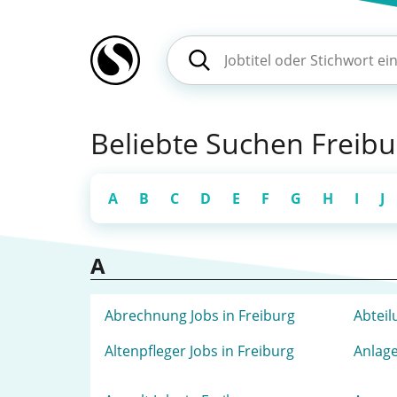
Beliebte Suchen Freibur
A
B
C
D
E
F
G
H
I
J
A
Abrechnung Jobs in Freiburg
Abteil
Altenpfleger Jobs in Freiburg
Anlage