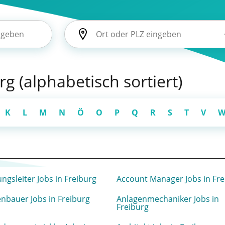
g (alphabetisch sortiert)
K
L
M
N
Ö
O
P
Q
R
S
T
V
ungsleiter Jobs in Freiburg
Account Manager Jobs in Fre
nbauer Jobs in Freiburg
Anlagenmechaniker Jobs in
Freiburg