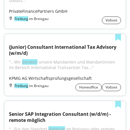
sodass..."
PrivateFinancePartners GmbH
Freiburg
im Breisgau
Vollzeit
(Junior) Consultant International Tax Advisory 
(w/m/d)
"...Wir 
beraten
 unsere Mandanten und Mandantinnen 
im Bereich International Transaction Tax..."
KPMG AG Wirtschaftsprüfungsgesellschaft
Freiburg
im Breisgau
Homeoffice
Vollzeit
Senior SAP Integration Consultant (w/d/m) - 
remote möglich
"...Für den Standort 
Freiburg
 im Breisgau oder remote 