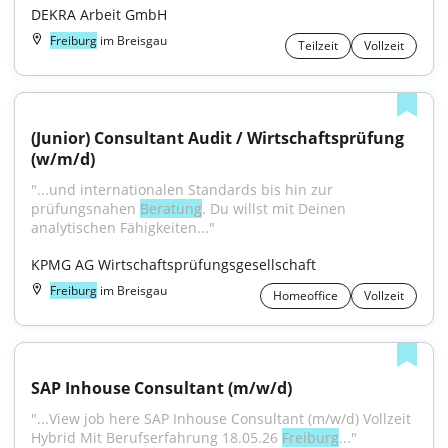
DEKRA Arbeit GmbH
Freiburg
im Breisgau
Teilzeit
Vollzeit
(Junior) Consultant Audit / Wirtschaftsprüfung 
(w/m/d)
"...und internationalen Standards bis hin zur 
prüfungsnahen 
Beratung
. Du willst mit Deinen 
analytischen Fähigkeiten..."
KPMG AG Wirtschaftsprüfungsgesellschaft
Freiburg
im Breisgau
Homeoffice
Vollzeit
SAP Inhouse Consultant (m/w/d)
"...View job here SAP Inhouse Consultant (m/w/d) Vollzeit 
Hybrid Mit Berufserfahrung 18.05.26 
Freiburg
..."