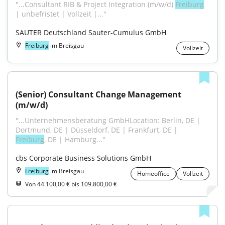
"...Consultant RIB & Project Integration (m/w/d) 
Freiburg
| unbefristet | Vollzeit |..."
SAUTER Deutschland Sauter-Cumulus GmbH
Freiburg
im Breisgau
Vollzeit
(Senior) Consultant Change Management 
(m/w/d)
"...Unternehmensberatung GmbHLocation: Berlin, DE | 
Dortmund, DE | Düsseldorf, DE | Frankfurt, DE | 
Freiburg
, DE | Hamburg..."
cbs Corporate Business Solutions GmbH
Freiburg
im Breisgau
Homeoffice
Vollzeit
Von 44.100,00 € bis 109.800,00 €