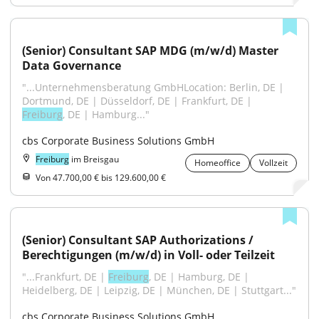
(Senior) Consultant SAP MDG (m/w/d) Master 
Data Governance
"...Unternehmensberatung GmbHLocation: Berlin, DE | 
Dortmund, DE | Düsseldorf, DE | Frankfurt, DE | 
Freiburg
, DE | Hamburg..."
cbs Corporate Business Solutions GmbH
Freiburg
im Breisgau
Homeoffice
Vollzeit
Von 47.700,00 € bis 129.600,00 €
(Senior) Consultant SAP Authorizations / 
Berechtigungen (m/w/d) in Voll- oder Teilzeit
"...Frankfurt, DE | 
Freiburg
, DE | Hamburg, DE | 
Heidelberg, DE | Leipzig, DE | München, DE | Stuttgart..."
cbs Corporate Business Solutions GmbH