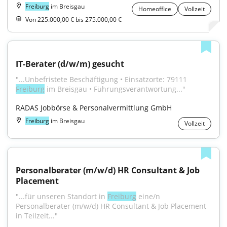
Freiburg
im Breisgau
Homeoffice
Vollzeit
Von 225.000,00 € bis 275.000,00 €
IT-Berater (d/w/m) gesucht
"...Unbefristete Beschäftigung • Einsatzorte: 79111 
Freiburg
 im Breisgau • Führungsverantwortung..."
RADAS Jobbörse & Personalvermittlung GmbH
Freiburg
im Breisgau
Vollzeit
Personalberater (m/w/d) HR Consultant & Job 
Placement
"...für unseren Standort in 
Freiburg
 eine/n 
Personalberater (m/w/d) HR Consultant & Job Placement 
in Teilzeit..."