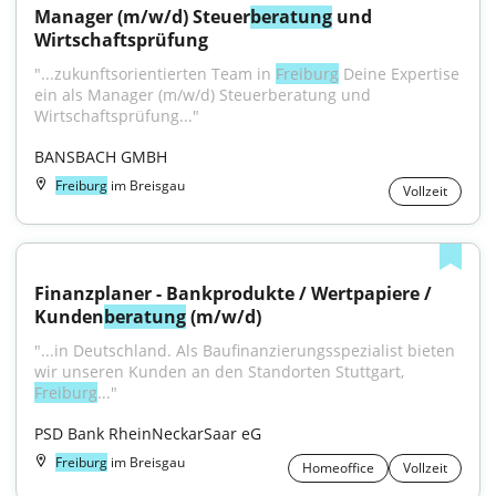
Manager (m/w/d) Steuer
beratung
 und 
Wirtschaftsprüfung
"...zukunftsorientierten Team in 
Freiburg
 Deine Expertise 
ein als Manager (m/w/d) Steuerberatung und 
Wirtschaftsprüfung..."
BANSBACH GMBH
Freiburg
im Breisgau
Vollzeit
Finanzplaner - Bankprodukte / Wertpapiere / 
Kunden
beratung
 (m/w/d)
"...in Deutschland. Als Baufinanzierungsspezialist bieten 
wir unseren Kunden an den Standorten Stuttgart, 
Freiburg
..."
PSD Bank RheinNeckarSaar eG
Freiburg
im Breisgau
Homeoffice
Vollzeit