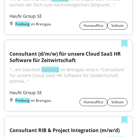
suchen wir Dich zum nächstmöglichen Zeitpunkt..."
Haufe Group SE
Freiburg
im Breisgau
Homeoffice
Vollzeit
Consultant (d/m/w) für unsere Cloud SaaS HR 
Software für Zeitwirtschaft
"...am Standort 
Freiburg
 im Breisgau eine:n "Consultant 
für unsere Cloud SaaS HR Software für Zeitwirtschaft 
(d/m/w..."
Haufe Group SE
Freiburg
im Breisgau
Homeoffice
Vollzeit
Consultant RIB & Project Integration (m/w/d)