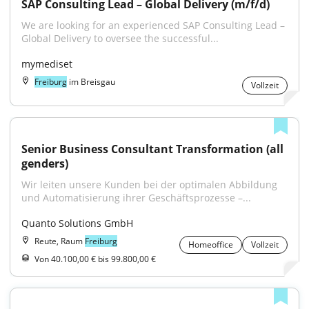
SAP Consulting Lead – Global Delivery (m/f/d)
We are looking for an experienced SAP Consulting Lead – 
Global Delivery to oversee the successful...
mymediset
Freiburg
im Breisgau
Vollzeit
Senior Business Consultant Transformation (all 
genders)
Wir leiten unsere Kunden bei der optimalen Abbildung 
und Automatisierung ihrer Geschäftsprozesse –...
Quanto Solutions GmbH
Reute, Raum
Freiburg
Homeoffice
Vollzeit
Von 40.100,00 € bis 99.800,00 €