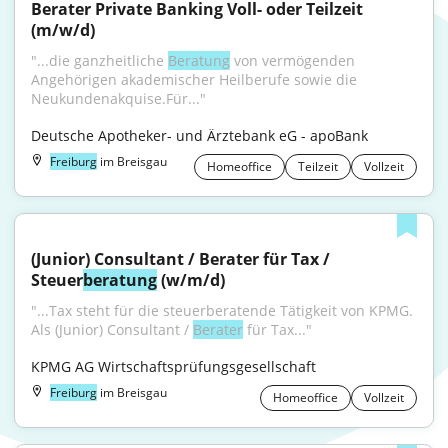
Berater Private Banking Voll- oder Teilzeit 
(m/w/d)
"...die ganzheitliche 
Beratung
 von vermögenden 
Angehörigen akademischer Heilberufe sowie die 
Neukundenakquise.Für..."
Deutsche Apotheker- und Ärztebank eG - apoBank
Freiburg
im Breisgau
Homeoffice
Teilzeit
Vollzeit
(Junior) Consultant / Berater für Tax / 
Steuer
beratung
 (w/m/d)
"...Tax steht für die steuerberatende Tätigkeit von KPMG. 
Als (Junior) Consultant / 
Berater
 für Tax..."
KPMG AG Wirtschaftsprüfungsgesellschaft
Freiburg
im Breisgau
Homeoffice
Vollzeit