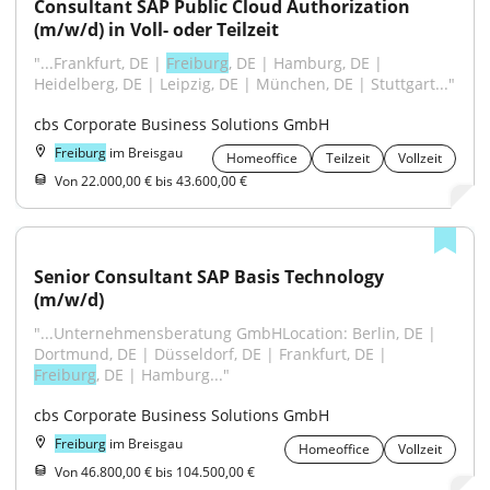
Consultant SAP Public Cloud Authorization 
(m/w/d) in Voll- oder Teilzeit
"...Frankfurt, DE | 
Freiburg
, DE | Hamburg, DE | 
Heidelberg, DE | Leipzig, DE | München, DE | Stuttgart..."
cbs Corporate Business Solutions GmbH
Freiburg
im Breisgau
Homeoffice
Teilzeit
Vollzeit
Von 22.000,00 € bis 43.600,00 €
Senior Consultant SAP Basis Technology 
(m/w/d)
"...Unternehmensberatung GmbHLocation: Berlin, DE | 
Dortmund, DE | Düsseldorf, DE | Frankfurt, DE | 
Freiburg
, DE | Hamburg..."
cbs Corporate Business Solutions GmbH
Freiburg
im Breisgau
Homeoffice
Vollzeit
Von 46.800,00 € bis 104.500,00 €