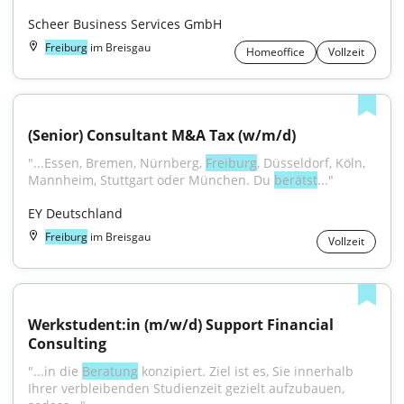
Scheer Business Services GmbH
Freiburg
im Breisgau
Homeoffice
Vollzeit
(Senior) Consultant M&A Tax (w/m/d)
"...Essen, Bremen, Nürnberg, 
Freiburg
, Düsseldorf, Köln, 
Mannheim, Stuttgart oder München. Du 
berätst
..."
EY Deutschland
Freiburg
im Breisgau
Vollzeit
Werkstudent:in (m/w/d) Support Financial 
Consulting
"...in die 
Beratung
 konzipiert. Ziel ist es, Sie innerhalb 
Ihrer verbleibenden Studienzeit gezielt aufzubauen, 