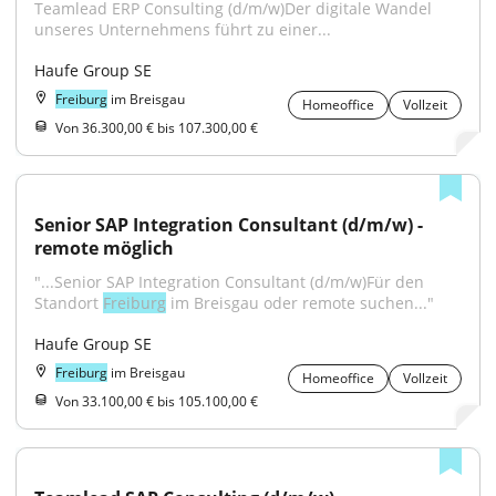
Teamlead ERP Consulting (d/m/w)Der digitale Wandel 
unseres Unternehmens führt zu einer...
Haufe Group SE
Freiburg
im Breisgau
Homeoffice
Vollzeit
Von 36.300,00 € bis 107.300,00 €
Senior SAP Integration Consultant (d/m/w) - 
remote möglich
"...Senior SAP Integration Consultant (d/m/w)Für den 
Standort 
Freiburg
 im Breisgau oder remote suchen..."
Haufe Group SE
Freiburg
im Breisgau
Homeoffice
Vollzeit
Von 33.100,00 € bis 105.100,00 €