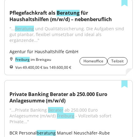
Pflegefachkraft als 
Beratung
 für 
Haushaltshilfen (m/w/d) – nebenberuflich
"...
Beratung
 und Qualitätssicherung. Die Aufgaben sind 
gut planbar, flexibel umsetzbar und ideal als 
ergänzende..."
Agentur für Haushaltshilfe GmbH
Freiburg
im Breisgau
Homeoffice
Teilzeit
Von 49.400,00 € bis 149.600,00 €
Private Banking Berater ab 250.000 Euro 
Anlagesumme (m/w/d)
"...Private Banking 
Berater
 ab 250.000 Euro 
Anlagesumme (m/w/d) 
Freiburg
 - Vollzeitab sofort 
Private..."
BCR Personal
beratung
 Manuel Neuschäfer-Rube