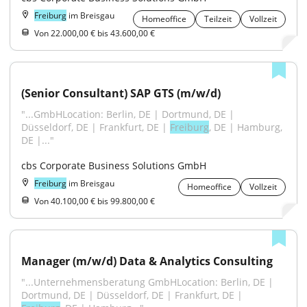
Freiburg
im Breisgau
Homeoffice
Teilzeit
Vollzeit
Von 22.000,00 € bis 43.600,00 €
(Senior Consultant) SAP GTS (m/w/d)
"...GmbHLocation: Berlin, DE | Dortmund, DE | 
Düsseldorf, DE | Frankfurt, DE | 
Freiburg
, DE | Hamburg, 
DE |..."
cbs Corporate Business Solutions GmbH
Freiburg
im Breisgau
Homeoffice
Vollzeit
Von 40.100,00 € bis 99.800,00 €
Manager (m/w/d) Data & Analytics Consulting
"...Unternehmensberatung GmbHLocation: Berlin, DE | 
Dortmund, DE | Düsseldorf, DE | Frankfurt, DE | 