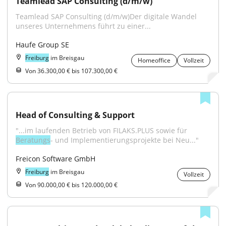
Teamlead SAP Consulting (d/m/w)
Teamlead SAP Consulting (d/m/w)Der digitale Wandel 
unseres Unternehmens führt zu einer...
Haufe Group SE
Freiburg
im Breisgau
Homeoffice
Vollzeit
Von 36.300,00 € bis 107.300,00 €
Head of Consulting & Support
"...im laufenden Betrieb von FILAKS.PLUS sowie für 
Beratungs
- und Implementierungsprojekte bei Neu..."
Freicon Software GmbH
Freiburg
im Breisgau
Vollzeit
Von 90.000,00 € bis 120.000,00 €