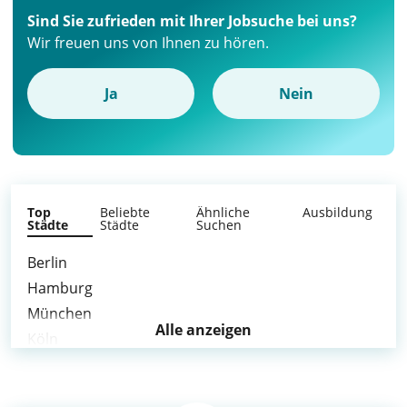
Sind Sie zufrieden mit Ihrer Jobsuche bei uns?
Wir freuen uns von Ihnen zu hören.
Ja
Nein
Top
Beliebte
Ähnliche
Ausbildung
Städte
Städte
Suchen
Berlin
Hamburg
München
Alle anzeigen
Köln
Frankfurt am Main
Stuttgart