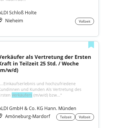
ALDI Schloß Holte
Nieheim
Vollzeit
Verkäufer als Vertretung der Ersten 
Kraft in Teilzeit 25 Std. / Woche 
(m/w/d)
"...Einkaufserlebnis und hochzufriedene 
Kundinnen und Kunden Als Vertretung des 
Ersten 
Verkäufers
 (m/w/d) bzw..."
ALDI GmbH & Co. KG Hann. Münden
Amöneburg-Mardorf
Teilzeit
Vollzeit