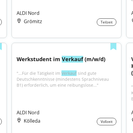
ALDI Nord
Grömitz
Teilzeit
Werkstudent im 
Verkauf
 (m/w/d)
"...Für die Tätigkeit im 
Verkauf
 sind gute 
Deutschkenntnisse (mindestens Sprachniveau 
B1) erforderlich, um eine reibungslose..."
ALDI Nord
Kölleda
Vollzeit