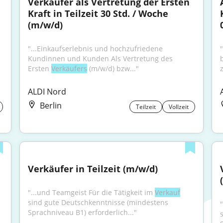
Verkäufer als Vertretung der Ersten 
Kraft in Teilzeit 30 Std. / Woche 
(m/w/d)
"...Einkaufserlebnis und hochzufriedene 
Kundinnen und Kunden Als Vertretung des 
Ersten 
Verkäufers
 (m/w/d) bzw..."
ALDI Nord
Berlin
Teilzeit
Vollzeit
Verkäufer in Teilzeit (m/w/d)
"...und Teamgeist Für die Tätigkeit im 
Verkauf
sind gute Deutschkenntnisse (mindestens 
Sprachniveau B1) erforderlich..."