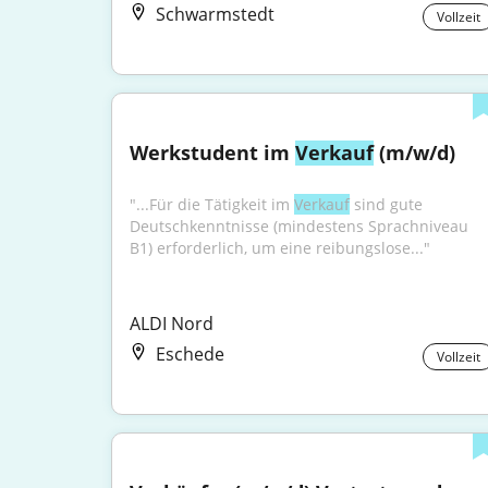
Schwarmstedt
Vollzeit
Werkstudent im 
Verkauf
 (m/w/d)
"...Für die Tätigkeit im 
Verkauf
 sind gute 
Deutschkenntnisse (mindestens Sprachniveau 
B1) erforderlich, um eine reibungslose..."
ALDI Nord
Eschede
Vollzeit