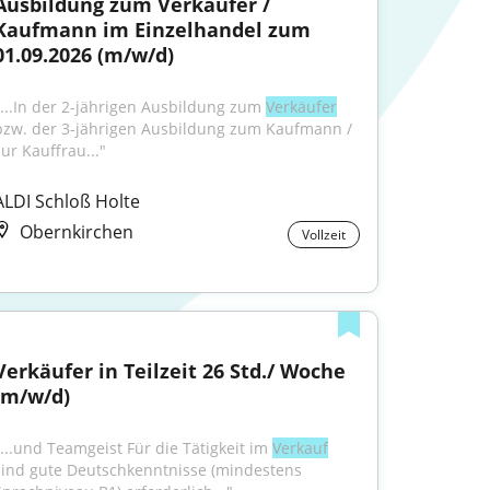
Ausbildung zum Verkäufer / 
Kaufmann im Einzelhandel zum 
01.09.2026 (m/w/d)
"...In der 2-jährigen Ausbildung zum 
Verkäufer
bzw. der 3-jährigen Ausbildung zum Kaufmann / 
zur Kauffrau..."
ALDI Schloß Holte
Obernkirchen
Vollzeit
Verkäufer in Teilzeit 26 Std./ Woche 
(m/w/d)
"...und Teamgeist Für die Tätigkeit im 
Verkauf
sind gute Deutschkenntnisse (mindestens 