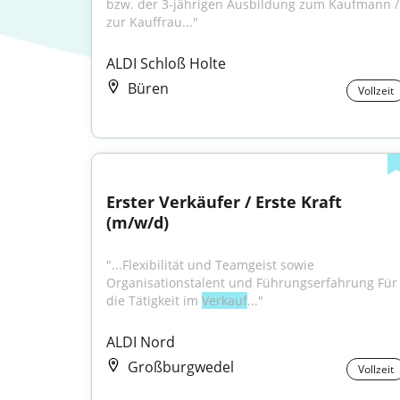
bzw. der 3-jährigen Ausbildung zum Kaufmann / 
zur Kauffrau..."
ALDI Schloß Holte
Büren
Vollzeit
Erster Verkäufer / Erste Kraft 
(m/w/d)
"...Flexibilität und Teamgeist sowie 
Organisationstalent und Führungserfahrung Für 
die Tätigkeit im 
Verkauf
..."
ALDI Nord
Großburgwedel
Vollzeit