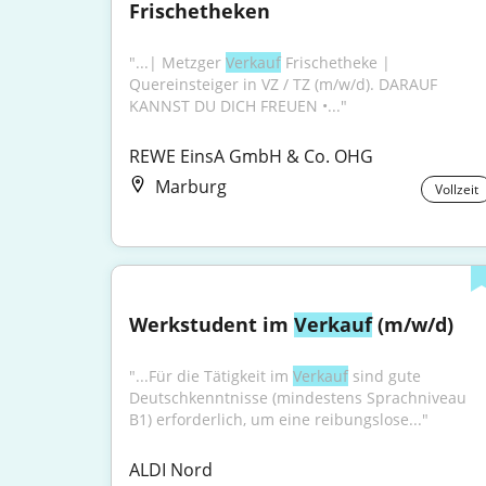
Frischetheken
"...| Metzger 
Verkauf
 Frischetheke | 
Quereinsteiger in VZ / TZ (m/w/d). DARAUF 
KANNST DU DICH FREUEN •..."
REWE EinsA GmbH & Co. OHG
Marburg
Vollzeit
Werkstudent im 
Verkauf
 (m/w/d)
"...Für die Tätigkeit im 
Verkauf
 sind gute 
Deutschkenntnisse (mindestens Sprachniveau 
B1) erforderlich, um eine reibungslose..."
ALDI Nord