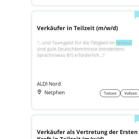
Verkäufer in Teilzeit (m/w/d)
"...und Teamgeist Für die Tätigkeit im 
Verkauf
sind gute Deutschkenntnisse (mindestens 
Sprachniveau B1) erforderlich..."
ALDI Nord
Netphen
Teilzeit
Vollzeit
Verkäufer als Vertretung der Ersten 