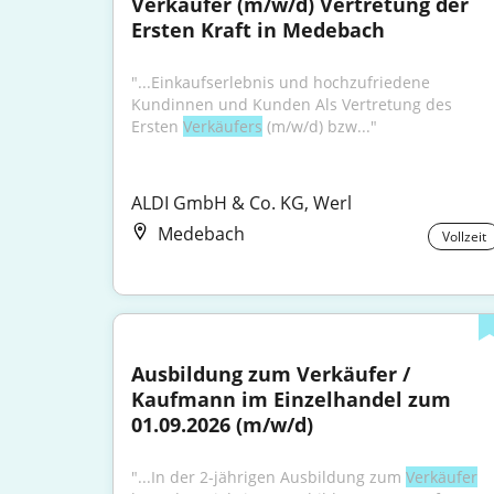
Verkäufer (m/w/d) Vertretung der 
Ersten Kraft in Medebach
"...Einkaufserlebnis und hochzufriedene 
Kundinnen und Kunden Als Vertretung des 
Ersten 
Verkäufers
 (m/w/d) bzw..."
ALDI GmbH & Co. KG, Werl
Medebach
Vollzeit
Ausbildung zum Verkäufer / 
Kaufmann im Einzelhandel zum 
01.09.2026 (m/w/d)
"...In der 2-jährigen Ausbildung zum 
Verkäufer