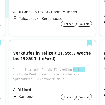
ALDI GmbH & Co. KG Hann. Münden
Fuldabrück - Bergshausen
Teilzeit
Vollzeit
Verkäufer in Teilzeit 21. Std. / Woche 
bis 19,85€/h (m/w/d)
"...und Teamgeist Für die Tätigkeit im 
Verkauf
"
sind gute Deutschkenntnisse (mindestens 
Sprachniveau B1) erforderlich..."
ALDI Nord
Kamenz
Teilzeit
Vollzeit