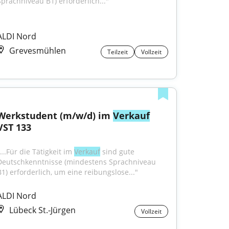
Sprachniveau B1) erforderlich..."
ALDI Nord
Grevesmühlen
Teilzeit
Vollzeit
Werkstudent (m/w/d) im 
Verkauf
VST 133
...Für die Tätigkeit im 
Verkauf
 sind gute 
Deutschkenntnisse (mindestens Sprachniveau 
B1) erforderlich, um eine reibungslose..."
ALDI Nord
Lübeck St.-Jürgen
Vollzeit