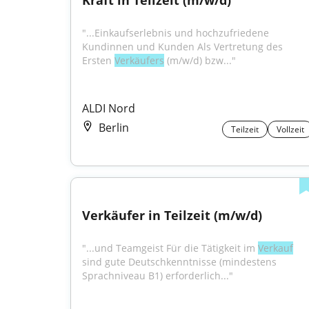
Kraft in Teilzeit (m/w/d)
"...Einkaufserlebnis und hochzufriedene 
Kundinnen und Kunden Als Vertretung des 
Ersten 
Verkäufers
 (m/w/d) bzw..."
ALDI Nord
Berlin
Teilzeit
Vollzeit
Verkäufer in Teilzeit (m/w/d)
"...und Teamgeist Für die Tätigkeit im 
Verkauf
sind gute Deutschkenntnisse (mindestens 
Sprachniveau B1) erforderlich..."