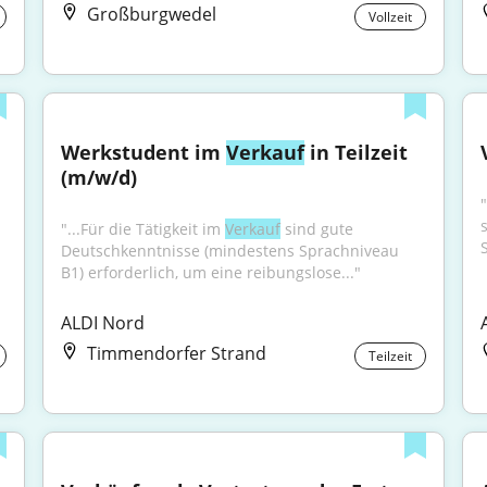
Großburgwedel
Vollzeit
Werkstudent im 
Verkauf
 in Teilzeit 
(m/w/d)
"...Für die Tätigkeit im 
Verkauf
 sind gute 
Deutschkenntnisse (mindestens Sprachniveau 
B1) erforderlich, um eine reibungslose..."
ALDI Nord
Timmendorfer Strand
Teilzeit