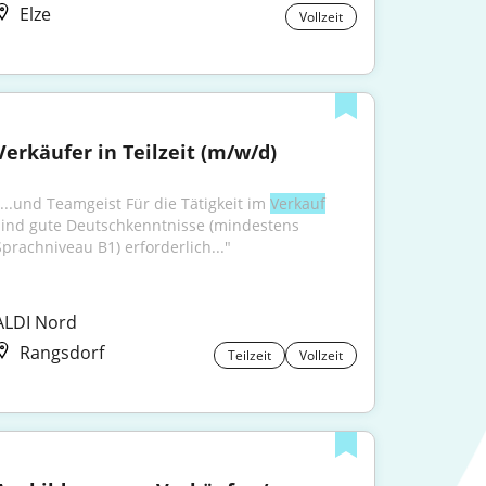
Elze
Vollzeit
Verkäufer in Teilzeit (m/w/d)
"...und Teamgeist Für die Tätigkeit im 
Verkauf
sind gute Deutschkenntnisse (mindestens 
Sprachniveau B1) erforderlich..."
ALDI Nord
Rangsdorf
Teilzeit
Vollzeit