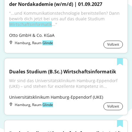
der Nordakademie (w/m/d) | 01.09.2027
"...und Kommunikationstechnologie bereitstellen? Dann 
bewirb dich jetzt bei uns auf das duale Studium 
Wirtschaftsinformatik
..."
Otto GmbH & Co. KGaA
Hamburg, Raum
Glinde
Vollzeit
Duales Studium (B.Sc.) Wirtschaftsinformatik
Wir sind das Universitätsklinikum Hamburg-Eppendorf 
(UKE) – und stehen für exzellente Kompetenz in...
Universitätsklinikum Hamburg-Eppendorf (UKE)
Hamburg, Raum
Glinde
Vollzeit