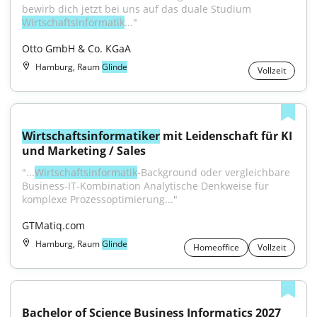
bewirb dich jetzt bei uns auf das duale Studium 
Wirtschaftsinformatik
..."
Otto GmbH & Co. KGaA
Hamburg, Raum
Glinde
Vollzeit
Wirtschaftsinformatiker
 mit Leidenschaft für KI 
und Marketing / Sales
"...
Wirtschaftsinformatik
-Background oder vergleichbare 
Business-IT-Kombination Analytische Denkweise für 
komplexe Prozessoptimierung..."
GTMatiq.com
Hamburg, Raum
Glinde
Homeoffice
Vollzeit
Bachelor of Science Business Informatics 2027 