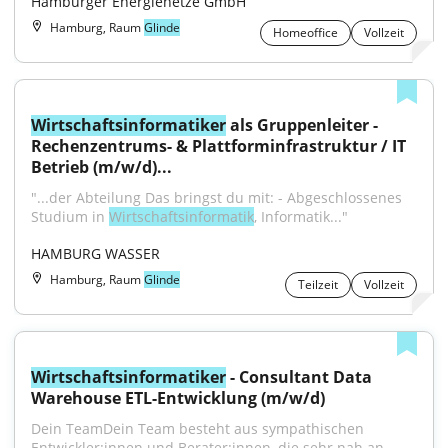
Hamburger Energienetze GmbH
Hamburg, Raum
Glinde
Homeoffice
Vollzeit
Wirtschaftsinformatiker
 als Gruppenleiter - 
Rechenzentrums- & Plattforminfrastruktur / IT 
Betrieb (m/w/d)...
"...der Abteilung Das bringst du mit: - Abgeschlossenes 
Studium in 
Wirtschaftsinformatik
, Informatik..."
HAMBURG WASSER
Hamburg, Raum
Glinde
Teilzeit
Vollzeit
Wirtschaftsinformatiker
 - Consultant Data 
Warehouse ETL-Entwicklung (m/w/d)
Dein TeamDein Team besteht aus sympathischen 
Entwickler:innen und Berater:innen, die sehr nah an...