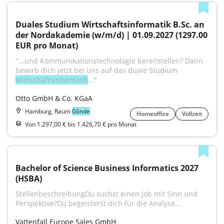
Duales Studium Wirtschaftsinformatik B.Sc. an 
der Nordakademie (w/m/d) | 01.09.2027 (1297.00 
EUR pro Monat)
"...und Kommunikationstechnologie bereitstellen? Dann 
bewirb dich jetzt bei uns auf das duale Studium 
Wirtschaftsinformatik
..."
Otto GmbH & Co. KGaA
Hamburg, Raum
Glinde
Homeoffice
Vollzeit
Von 1.297,00 € bis 1.426,70 € pro Monat
Bachelor of Science Business Informatics 2027 
(HSBA)
StellenbeschreibungDu suchst einen Job mit Sinn und 
Perspektive?Du begeisterst dich für die Analyse...
Vattenfall Europe Sales GmbH