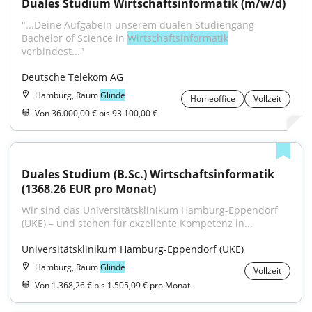
Duales Studium Wirtschaftsinformatik (m/w/d)
"...Deine AufgabeIn unserem dualen Studiengang 
Bachelor of Science in 
Wirtschaftsinformatik
verbindest..."
Deutsche Telekom AG
Hamburg, Raum
Glinde
Homeoffice
Vollzeit
Von 36.000,00 € bis 93.100,00 €
Duales Studium (B.Sc.) Wirtschaftsinformatik 
(1368.26 EUR pro Monat)
Wir sind das Universitätsklinikum Hamburg-Eppendorf 
(UKE) – und stehen für exzellente Kompetenz in...
Universitätsklinikum Hamburg-Eppendorf (UKE)
Hamburg, Raum
Glinde
Vollzeit
Von 1.368,26 € bis 1.505,09 € pro Monat