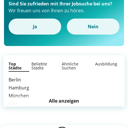
Sind Sie zufrieden mit Ihrer Jobsuche bei uns?
Wir freuen uns von Ihnen zu hören.
Ja
Nein
Top
Beliebte
Ähnliche
Ausbildung
Städte
Städte
Suchen
Berlin
Hamburg
München
Alle anzeigen
Köln
Frankfurt am Main
Stuttgart
Düsseldorf