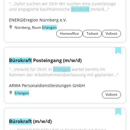
"...Dafür suchen wir Dich Wir suchen eine zuverlässige 
und engagierte kaufmännische 
Bürokraft
 (m/w/d..."
ENERGIEregion Nürnberg e.V.
Nürnberg, Raum
Erlangen
Homeoffice
Teilzeit
Vollzeit
Bürokraft
 Posteingang (m/w/d)
"...(m/w/d) für Dich! In 
Erlangen
 wartet bereits im 
Rahmen der Arbeitnehmerüberlassung mit geplanter..."
ARWA Personaldienstleistungen GmbH
Erlangen
Vollzeit
Bürokraft
 (m/w/d)