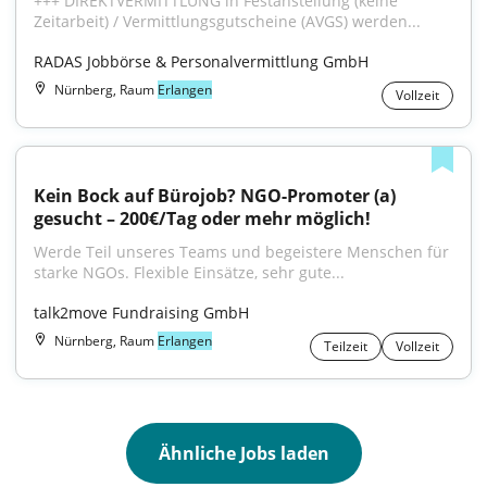
+++ DIREKTVERMITTLUNG in Festanstellung (keine 
Zeitarbeit) / Vermittlungsgutscheine (AVGS) werden...
RADAS Jobbörse & Personalvermittlung GmbH
Nürnberg, Raum
Erlangen
Vollzeit
Kein Bock auf Bürojob? NGO-Promoter (a) 
gesucht – 200€/Tag oder mehr möglich!
Werde Teil unseres Teams und begeistere Menschen für 
starke NGOs. Flexible Einsätze, sehr gute...
talk2move Fundraising GmbH
Nürnberg, Raum
Erlangen
Teilzeit
Vollzeit
Ähnliche Jobs laden