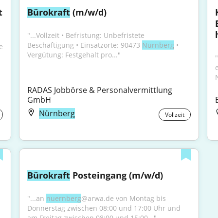
 
Bürokraft
 (m/w/d)
"...Vollzeit • Befristung: Unbefristete 
Beschäftigung • Einsatzorte: 90473 
Nürnberg
 • 
 
Vergütung: Festgehalt pro..."
RADAS Jobbörse & Personalvermittlung 
GmbH
Nürnberg
Vollzeit
Bürokraft
 Posteingang (m/w/d)
"...an 
nuernberg
@arwa.de von Montag bis 
Donnerstag zwischen 08:00 und 17:00 Uhr und 
am Freitag zwischen 08:00 und 15:00..."