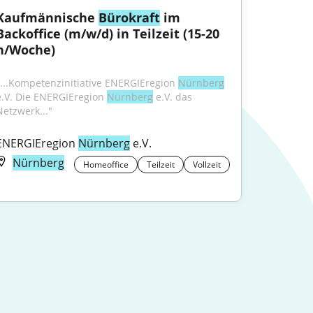
Kaufmännische 
Bürokraft
 im 
Backoffice (m/w/d) in Teilzeit (15-20 
h/Woche)
"...Kompetenzinitiative ENERGIEregion 
Nürnberg
e.V. Die ENERGIEregion 
Nürnberg
 e.V. das 
Netzwerk..."
ENERGIEregion 
Nürnberg
 e.V.
Nürnberg
Homeoffice
Teilzeit
Vollzeit