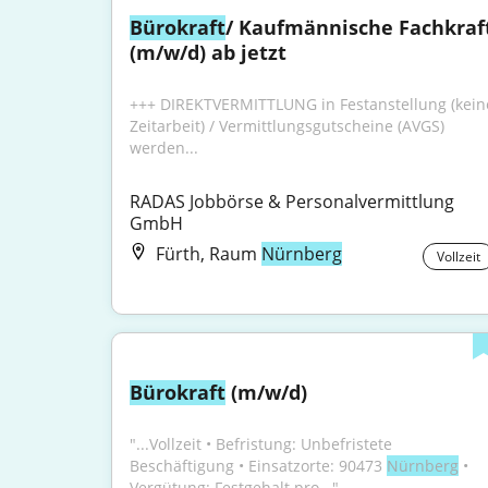
Bürokraft
/ Kaufmännische Fachkraft
(m/w/d) ab jetzt
+++ DIREKTVERMITTLUNG in Festanstellung (keine
Zeitarbeit) / Vermittlungsgutscheine (AVGS) 
werden...
RADAS Jobbörse & Personalvermittlung 
GmbH
Fürth, Raum
Nürnberg
Vollzeit
Bürokraft
 (m/w/d)
"...Vollzeit • Befristung: Unbefristete 
Beschäftigung • Einsatzorte: 90473 
Nürnberg
 • 
Vergütung: Festgehalt pro..."