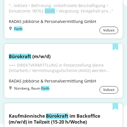
"...Vollzeit • Befristung: Unbefristete Beschäftigung • 
Einsatzorte: 90762 
Fürth
 • Vergütung: Festgehalt pro..."
RADAS Jobbörse & Personalvermittlung GmbH
Fürth
Vollzeit
Bürokraft
 (m/w/d)
+++ DIREKTVERMITTLUNG in Festanstellung (keine 
Zeitarbeit) / Vermittlungsgutscheine (AVGS) werden...
RADAS Jobbörse & Personalvermittlung GmbH
Nürnberg, Raum
Fürth
Vollzeit
Kaufmännische 
Bürokraft
 im Backoffice 
(m/w/d) in Teilzeit (15-20 h/Woche)