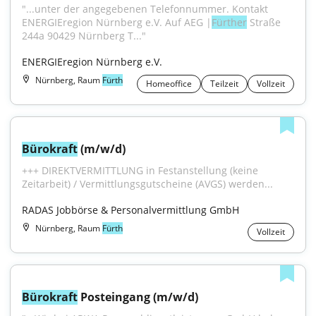
"...unter der angegebenen Telefonnummer. Kontakt 
ENERGIEregion Nürnberg e.V. Auf AEG |
Fürther
 Straße 
244a 90429 Nürnberg T..."
ENERGIEregion Nürnberg e.V.
Nürnberg, Raum
Fürth
Homeoffice
Teilzeit
Vollzeit
Bürokraft
 (m/w/d)
+++ DIREKTVERMITTLUNG in Festanstellung (keine 
Zeitarbeit) / Vermittlungsgutscheine (AVGS) werden...
RADAS Jobbörse & Personalvermittlung GmbH
Nürnberg, Raum
Fürth
Vollzeit
Bürokraft
 Posteingang (m/w/d)