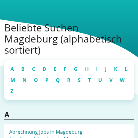
Beliebte Suchen
Magdeburg (alphabetisch
sortiert)
A
B
C
D
E
F
G
H
I
J
K
L
M
N
O
P
Q
R
S
T
U
V
W
Z
A
Abrechnung Jobs in Magdeburg