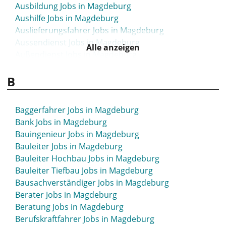
Ausbildung Jobs in Magdeburg
Aushilfe Jobs in Magdeburg
Auslieferungsfahrer Jobs in Magdeburg
Aussendienst Jobs in Magdeburg
Alle anzeigen
Außendienst Jobs in Magdeburg
Außendienst Vertrieb Jobs in Magdeburg
B
Baggerfahrer Jobs in Magdeburg
Bank Jobs in Magdeburg
Bauingenieur Jobs in Magdeburg
Bauleiter Jobs in Magdeburg
Bauleiter Hochbau Jobs in Magdeburg
Bauleiter Tiefbau Jobs in Magdeburg
Bausachverständiger Jobs in Magdeburg
Berater Jobs in Magdeburg
Beratung Jobs in Magdeburg
Berufskraftfahrer Jobs in Magdeburg