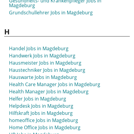
Gesundheits- und Krankenpfleger Jobs in
Magdeburg
Grundschullehrer Jobs in Magdeburg
H
Handel Jobs in Magdeburg
Handwerk Jobs in Magdeburg
Hausmeister Jobs in Magdeburg
Haustechniker Jobs in Magdeburg
Hauswarte Jobs in Magdeburg
Health Care Manager Jobs in Magdeburg
Health Manager Jobs in Magdeburg
Helfer Jobs in Magdeburg
Helpdesk Jobs in Magdeburg
Hilfskraft Jobs in Magdeburg
homeoffice Jobs in Magdeburg
Home Office Jobs in Magdeburg