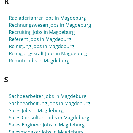
R
Radladerfahrer Jobs in Magdeburg
Rechnungswesen Jobs in Magdeburg
Recruiting Jobs in Magdeburg
Referent Jobs in Magdeburg
Reinigung Jobs in Magdeburg
Reinigungskraft Jobs in Magdeburg
Remote Jobs in Magdeburg
S
Sachbearbeiter Jobs in Magdeburg
Sachbearbeitung Jobs in Magdeburg
Sales Jobs in Magdeburg
Sales Consultant Jobs in Magdeburg
Sales Engineer Jobs in Magdeburg
Salesmanager Jobs in Magdeburg