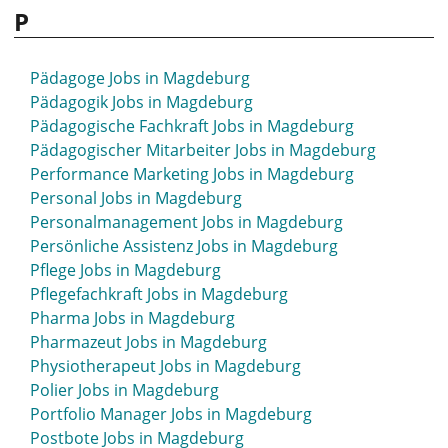
P
Pädagoge Jobs in Magdeburg
Pädagogik Jobs in Magdeburg
Pädagogische Fachkraft Jobs in Magdeburg
Pädagogischer Mitarbeiter Jobs in Magdeburg
Performance Marketing Jobs in Magdeburg
Personal Jobs in Magdeburg
Personalmanagement Jobs in Magdeburg
Persönliche Assistenz Jobs in Magdeburg
Pflege Jobs in Magdeburg
Pflegefachkraft Jobs in Magdeburg
Pharma Jobs in Magdeburg
Pharmazeut Jobs in Magdeburg
Physiotherapeut Jobs in Magdeburg
Polier Jobs in Magdeburg
Portfolio Manager Jobs in Magdeburg
Postbote Jobs in Magdeburg