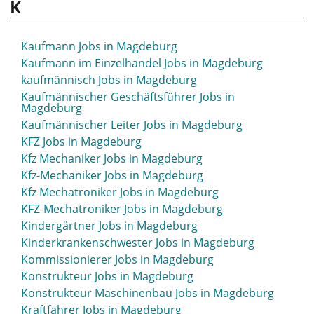
K
Kaufmann Jobs in Magdeburg
Kaufmann im Einzelhandel Jobs in Magdeburg
kaufmännisch Jobs in Magdeburg
Kaufmännischer Geschäftsführer Jobs in
Magdeburg
Kaufmännischer Leiter Jobs in Magdeburg
KFZ Jobs in Magdeburg
Kfz Mechaniker Jobs in Magdeburg
Kfz-Mechaniker Jobs in Magdeburg
Kfz Mechatroniker Jobs in Magdeburg
KFZ-Mechatroniker Jobs in Magdeburg
Kindergärtner Jobs in Magdeburg
Kinderkrankenschwester Jobs in Magdeburg
Kommissionierer Jobs in Magdeburg
Konstrukteur Jobs in Magdeburg
Konstrukteur Maschinenbau Jobs in Magdeburg
Kraftfahrer Jobs in Magdeburg