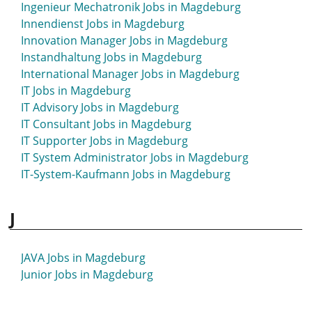
Ingenieur Mechatronik Jobs in Magdeburg
Innendienst Jobs in Magdeburg
Innovation Manager Jobs in Magdeburg
Instandhaltung Jobs in Magdeburg
International Manager Jobs in Magdeburg
IT Jobs in Magdeburg
IT Advisory Jobs in Magdeburg
IT Consultant Jobs in Magdeburg
IT Supporter Jobs in Magdeburg
IT System Administrator Jobs in Magdeburg
IT-System-Kaufmann Jobs in Magdeburg
J
JAVA Jobs in Magdeburg
Junior Jobs in Magdeburg