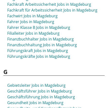
Fachkraft Arbeitssicherheit Jobs in Magdeburg
Fachkraft für Arbeitssicherheit Jobs in Magdeburg
Fachwirt Jobs in Magdeburg
Fahrer Jobs in Magdeburg
Fahrer Klasse B Jobs in Magdeburg
Filialleiter Jobs in Magdeburg
Finanzbuchhalter Jobs in Magdeburg
Finanzbuchhaltung Jobs in Magdeburg
Führungskraft Jobs in Magdeburg
Führungskräfte Jobs in Magdeburg
G
Gebietsleiter Jobs in Magdeburg
Geschäftsführer Jobs in Magdeburg
Geschäftsführung Jobs in Magdeburg
Gesundheit Jobs in Magdeburg