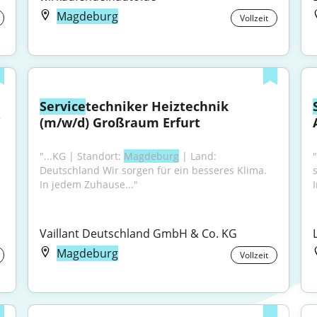
Magdeburg
Vollzeit
Service
techniker Heiztechnik 
(m/w/d) Großraum Erfurt
"...KG | Standort: 
Magdeburg
 | Land: 
"
Deutschland Wir sorgen für ein besseres Klima. 
In jedem Zuhause..."
Vaillant Deutschland GmbH & Co. KG
Magdeburg
Vollzeit