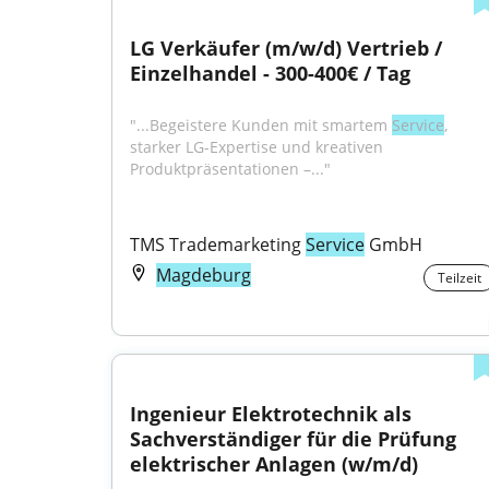
LG Verkäufer (m/w/d) Vertrieb / 
Einzelhandel - 300-400€ / Tag
"...Begeistere Kunden mit smartem 
Service
, 
starker LG-Expertise und kreativen 
Produktpräsentationen –..."
TMS Trademarketing 
Service
 GmbH
Magdeburg
Teilzeit
Ingenieur Elektrotechnik als 
Sachverständiger für die Prüfung 
elektrischer Anlagen (w/m/d)