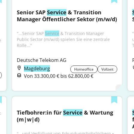
Senior SAP 
Service
 & Transition 
Manager Öffentlicher Sektor (m/w/d)
"...Senior SAP 
Service
 & Transition Manager 
Public Sector (m/w/d) spielen Sie eine zentrale 
 
Rolle..."
Deutsche Telekom AG
Magdeburg
Homeoffice
Vollzeit
Von 33.300,00 € bis 62.800,00 €
 
Tiefbohrer:in für 
Service
 & Wartung 
(m|w|d)
"...und Verfüllung von Erkundungsbohrlöchern • 