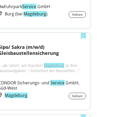
BwFuhrpark
Service
 GmbH
Burg (bei
Magdeburg
)
Vollzeit
Sipo/ Sakra (m/w/d) 
Gleisbaustellensicherung
"...ab sofort- am Standort 
Magdeburg
 🤝 Ihre 
Hauptaufgaben: • Sicherheit der Baustellen..."
CONDOR Sicherungs- und 
Service
 GmbH, 
Süd-West
Magdeburg
Vollzeit