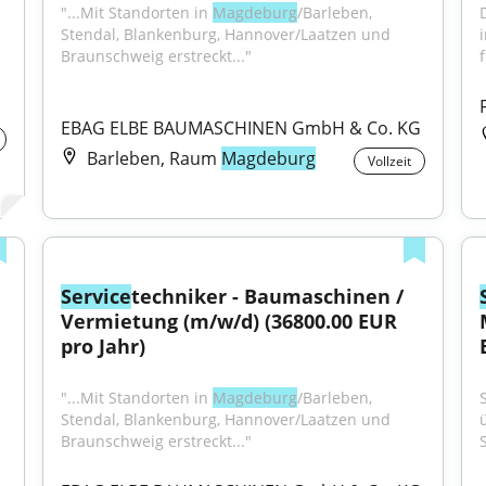
"...Mit Standorten in 
Magdeburg
/Barleben, 
Stendal, Blankenburg, Hannover/Laatzen und 
Braunschweig erstreckt..."
EBAG ELBE BAUMASCHINEN GmbH & Co. KG
Barleben, Raum
Magdeburg
Vollzeit
Service
techniker - Baumaschinen / 
Vermietung (m/w/d) (36800.00 EUR 
pro Jahr)
"...Mit Standorten in 
Magdeburg
/Barleben, 
Stendal, Blankenburg, Hannover/Laatzen und 
Braunschweig erstreckt..."