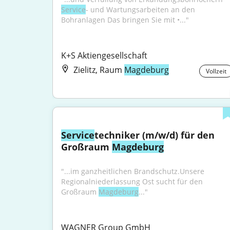
Service
- und Wartungsarbeiten an den 
Bohranlagen Das bringen Sie mit •..."
K+S Aktiengesellschaft
Zielitz, Raum
Magdeburg
Vollzeit
Service
techniker (m/w/d) für den 
Großraum 
Magdeburg
"...im ganzheitlichen Brandschutz.Unsere 
Regionalniederlassung Ost sucht für den 
Großraum 
Magdeburg
..."
WAGNER Group GmbH