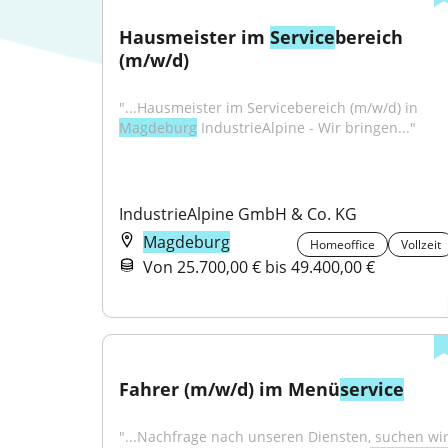
Hausmeister im 
Service
bereich 
(m/w/d)
"...Hausmeister im Servicebereich (m/w/d) in 
Magdeburg
 IndustrieAlpine - Wir bringen..."
IndustrieAlpine GmbH & Co. KG
Magdeburg
Homeoffice
Vollzeit
Von 25.700,00 € bis 49.400,00 €
Fahrer (m/w/d) im Menü
service
"...Nachfrage nach unseren Diensten, suchen wir