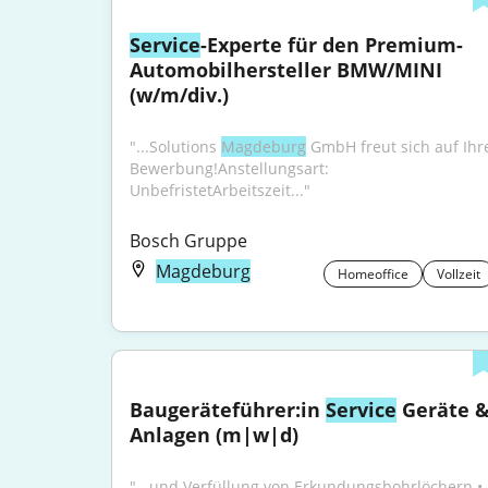
Service
-Experte für den Premium-
Automobilhersteller BMW/MINI 
(w/m/div.)
"...Solutions 
Magdeburg
 GmbH freut sich auf Ihre
Bewerbung!Anstellungsart: 
UnbefristetArbeitszeit..."
Bosch Gruppe
Magdeburg
Homeoffice
Vollzeit
Baugeräteführer:in 
Service
 Geräte &
Anlagen (m|w|d)
"...und Verfüllung von Erkundungsbohrlöchern • 