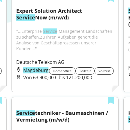
Expert Solution Architect 
Service
Now (m/w/d)
"...Enterprise-
Service
-Management-Landschaften 
zu schaffen.Zu Ihren Aufgaben gehört die 
Analyse von Geschäftsprozessen unserer 
Kunden..."
(
Deutsche Telekom AG
Magdeburg
Homeoffice
Teilzeit
Vollzeit
Von 63.900,00 € bis 121.200,00 €
Service
techniker - Baumaschinen / 
Vermietung (m/w/d)
 