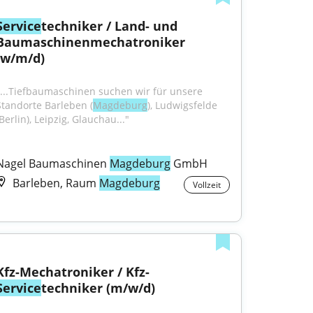
Service
techniker / Land- und 
Baumaschinenmechatroniker 
(w/m/d)
"...Tiefbaumaschinen suchen wir für unsere 
Standorte Barleben (
Magdeburg
), Ludwigsfelde 
Berlin), Leipzig, Glauchau..."
Nagel Baumaschinen 
Magdeburg
 GmbH
Barleben, Raum
Magdeburg
Vollzeit
Kfz-Mechatroniker / Kfz-
Service
techniker (m/w/d)