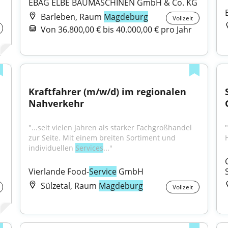
EBAG ELBE BAUMASCHINEN GmbH & Co. KG
Barleben, Raum
Magdeburg
Vollzeit
Von 36.800,00 € bis 40.000,00 € pro Jahr
Kraftfahrer (m/w/d) im regionalen 
Nahverkehr
"...seit vielen Jahren als starker Fachgroßhandel 
zur Seite. Mit einem breiten Sortiment und 
individuellen 
Services
..."
Vierlande Food-
Service
 GmbH
Sülzetal, Raum
Magdeburg
Vollzeit