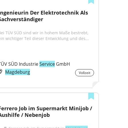
Ingenieurin Der Elektrotechnik Als 
Sachverständiger
Bei TÜV SÜD sind wir in hohem Maße bestrebt, 
ein wichtiger Teil dieser Entwicklung und des...
TÜV SÜD Industrie 
Service
 GmbH
Magdeburg
Vollzeit
Ferrero Job im Supermarkt Minijob / 
Aushilfe / Nebenjob