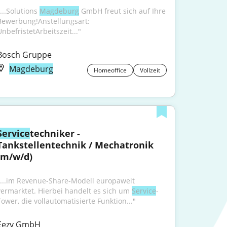
...Solutions 
Magdeburg
 GmbH freut sich auf Ihre 
Bewerbung!Anstellungsart: 
UnbefristetArbeitszeit..."
Bosch Gruppe
Magdeburg
Homeoffice
Vollzeit
Service
techniker - 
Tankstellentechnik / Mechatronik 
(m/w/d)
"...im Revenue-Share-Modell europaweit 
vermarktet. Hierbei handelt es sich um 
Service
-
Tower, die vollautomatisierte Funktion..."
Eezy GmbH