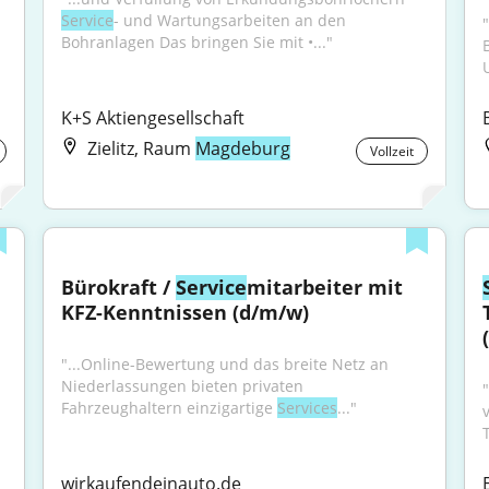
Service
- und Wartungsarbeiten an den 
"
Bohranlagen Das bringen Sie mit •..."
K+S Aktiengesellschaft
Zielitz, Raum
Magdeburg
Vollzeit
Bürokraft / 
Service
mitarbeiter mit 
KFZ-Kenntnissen (d/m/w)
"...Online-Bewertung und das breite Netz an 
Niederlassungen bieten privaten 
Fahrzeughaltern einzigartige 
Services
..."
wirkaufendeinauto.de