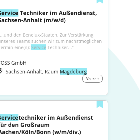
Service
 Techniker im Außendienst, 
Sachsen-Anhalt (m/w/d)
"...und den Benelux-Staaten. Zur Verstärkung 
unseres Teams suchen wir zum nächstmöglichen 
Termin eine(n): 
Service
 Techniker..."
FOSS GmbH
Sachsen-Anhalt, Raum
Magdeburg
Vollzeit
Service
techniker im Außendienst 
für den Großraum 
Aachen/Köln/Bonn (w/m/div.)