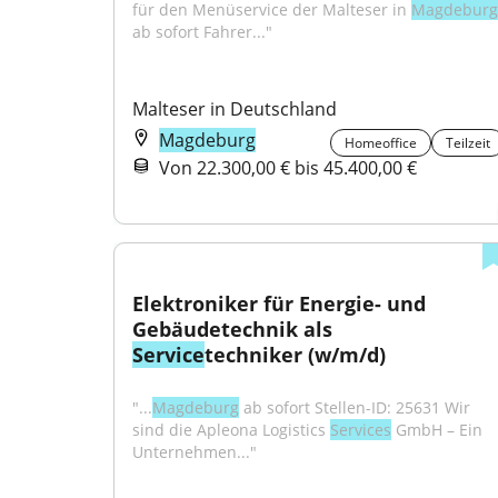
für den Menüservice der Malteser in 
Magdeburg
ab sofort Fahrer..."
Malteser in Deutschland
Magdeburg
Homeoffice
Teilzeit
Von 22.300,00 € bis 45.400,00 €
Elektroniker für Energie- und 
Gebäudetechnik als 
Service
techniker (w/m/d)
"...
Magdeburg
 ab sofort Stellen-ID: 25631 Wir 
sind die Apleona Logistics 
Services
 GmbH – Ein 
Unternehmen..."