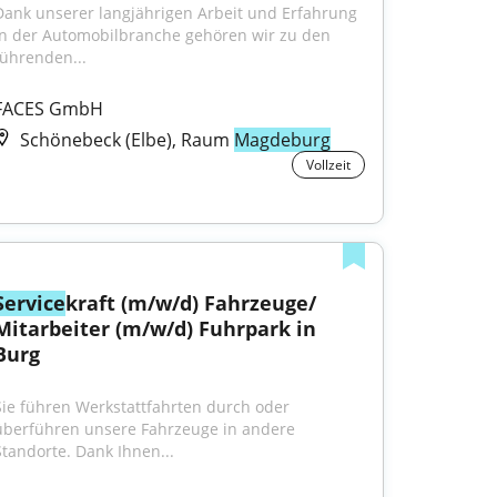
Dank unserer langjährigen Arbeit und Erfahrung 
in der Automobilbranche gehören wir zu den 
führenden...
FACES GmbH
Schönebeck (Elbe), Raum
Magdeburg
Vollzeit
Service
kraft (m/w/d) Fahrzeuge/​
Mitarbeiter (m/w/d) Fuhrpark in 
Burg
Sie führen Werkstatt­fahrten durch oder 
überführen unsere Fahrzeuge in andere 
Standorte. Dank Ihnen...