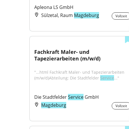
Apleona LS GmbH
Sülzetal, Raum
Magdeburg
Vollzeit
Fachkraft Maler- und 
Tapezierarbeiten (m/w/d)
"...html Fachkraft Maler- und Tapezierarbeiten 
(m/w/d)Abteilung: Die Stadtfelder 
Service
..."
Die Stadtfelder 
Service
 GmbH
Magdeburg
Vollzeit