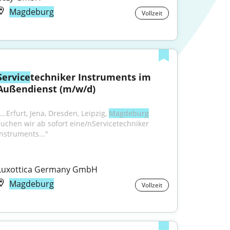
Magdeburg
Vollzeit
Service
techniker Instruments im 
Außendienst (m/w/d)
...Erfurt, Jena, Dresden, Leipzig, 
Magdeburg
suchen wir ab sofort eine/nServicetechniker 
Instruments..."
Luxottica Germany GmbH
Magdeburg
Vollzeit