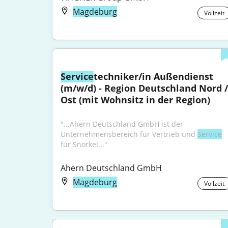
Magdeburg
Vollzeit
Service
techniker/in Außendienst 
(m/w/d) - Region Deutschland Nord / 
Ost (mit Wohnsitz in der Region)
"...Ahern Deutschland GmbH ist der 
Unternehmensbereich für Vertrieb und 
Service
für Snorkel..."
Ahern Deutschland GmbH
Magdeburg
Vollzeit