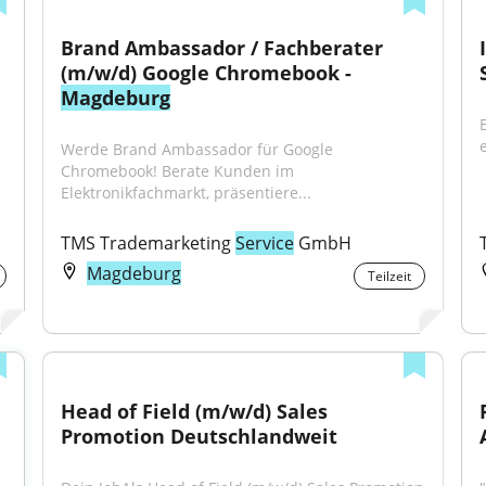
Brand Ambassador / Fachberater 
(m/w/d) Google Chromebook - 
Magdeburg
Werde Brand Ambassador für Google 
Chromebook! Berate Kunden im 
Elektronikfachmarkt, präsentiere...
TMS Trademarketing 
Service
 GmbH
Magdeburg
Teilzeit
Head of Field (m/w/d) Sales 
Promotion Deutschlandweit