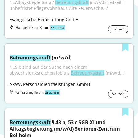
"...Alltagsbegleitung / 
Betreuungskraft
 (m/w/d) Teilzeit | 
unbefristet Pflegewohnhaus Alte Feuerwache..."
Evangelische Heimstiftung GmbH
Hambrücken, Raum
Bruchsal
Teilzeit
Betreuungskraft
 (m/w/d)
"...Sie sind auf der Suche nach einem 
abwechslungsreichen Job als 
Betreuungskraft
 (m/w/d..."
ARWA Personaldienstleistungen GmbH
Karlsruhe, Raum
Bruchsal
Vollzeit
Betreuungskraft
 § 43 b, 53 c SGB XI und 
Alltagsbegleitung (m/w/d) Senioren-Zentrum 
Bellheim