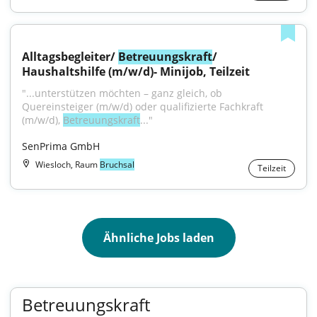
Alltagsbegleiter/ 
Betreuungskraft
/ 
Haushaltshilfe (m/w/d)- Minijob, Teilzeit
"...unterstützen möchten – ganz gleich, ob 
Quereinsteiger (m/w/d) oder qualifizierte Fachkraft 
(m/w/d), 
Betreuungskraft
..."
SenPrima GmbH
Wiesloch, Raum
Bruchsal
Teilzeit
Ähnliche Jobs laden
Betreuungskraft