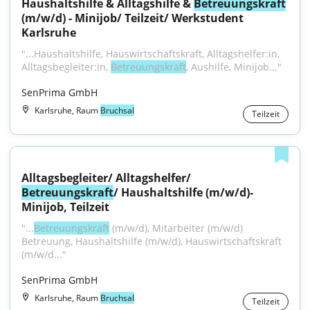
Haushaltshilfe & Alltagshilfe & 
Betreuungskraft
(m/w/d) - Minijob/ Teilzeit/ Werkstudent 
Karlsruhe
"...Haushaltshilfe, Hauswirtschaftskraft, Alltagshelfer:in, 
Alltagsbegleiter:in, 
Betreuungskraft
, Aushilfe, Minijob..."
SenPrima GmbH
Karlsruhe, Raum
Bruchsal
Teilzeit
Alltagsbegleiter/ Alltagshelfer/ 
Betreuungskraft
/ Haushaltshilfe (m/w/d)- 
Minijob, Teilzeit
"...
Betreuungskraft
 (m/w/d), Mitarbeiter (m/w/d) 
Betreuung, Haushaltshilfe (m/w/d), Hauswirtschaftskraft 
(m/w/d..."
SenPrima GmbH
Karlsruhe, Raum
Bruchsal
Teilzeit