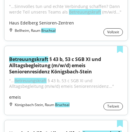
"...Sinnvolles tun und echte Verbindung schaffen? Dann 
werde Teil unseres Teams als 
Betreuungskraft
 (m/w/d..."
Haus Edelberg Senioren-Zentren
Bellheim, Raum
Bruchsal
Vollzeit
Betreuungskraft
 § 43 b, 53 c SGB XI und 
Alltagsbegleitung (m/w/d) emeis 
Seniorenresidenz Königsbach-Stein
"...
Betreuungskraft
 § 43 b, 53 c SGB XI und 
Alltagsbegleitung (m/w/d) emeis Seniorenresidenz..."
emeis
Königsbach-Stein, Raum
Bruchsal
Teilzeit