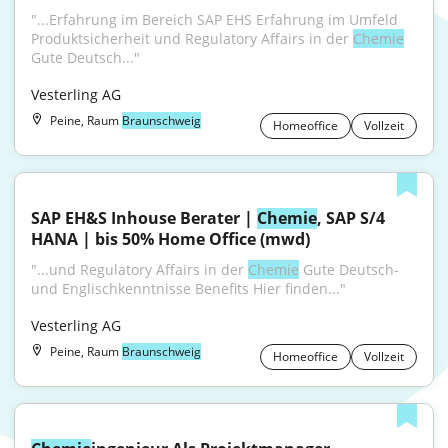
"...Erfahrung im Bereich SAP EHS Erfahrung im Umfeld 
Produktsicherheit und Regulatory Affairs in der 
Chemie
Gute Deutsch..."
Vesterling AG
Peine, Raum
Braunschweig
Homeoffice
Vollzeit
SAP EH&S Inhouse Berater | 
Chemie
, SAP S/4 
HANA | bis 50% Home Office (mwd)
"...und Regulatory Affairs in der 
Chemie
 Gute Deutsch- 
und Englischkenntnisse Benefits Hier finden..."
Vesterling AG
Peine, Raum
Braunschweig
Homeoffice
Vollzeit