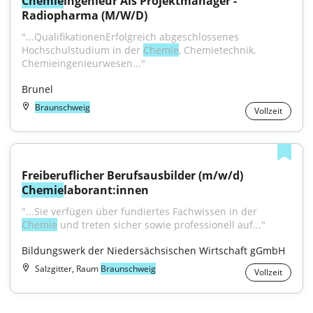
Chemie
ingenieur Als Projektmanager - 
Radiopharma (M/W/D)
"...QualifikationenErfolgreich abgeschlossenes 
Hochschulstudium in der 
Chemie
, Chemietechnik, 
Chemieingenieurwesen..."
Brunel
Braunschweig
Vollzeit
Freiberuflicher Berufsausbilder (m/w/d) 
Chemie
laborant:innen
"...Sie verfügen über fundiertes Fachwissen in der 
Chemie
 und treten sicher sowie professionell auf..."
Bildungswerk der Niedersächsischen Wirtschaft gGmbH
Salzgitter, Raum
Braunschweig
Vollzeit