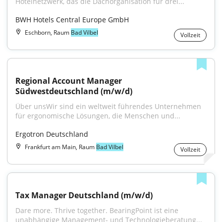
Hotelnetzwerk, das die Dachorganisation für drei...
BWH Hotels Central Europe GmbH
Eschborn, Raum
Bad Vilbel
Vollzeit
Regional Account Manager 
Südwestdeutschland (m/w/d)
Über unsWir sind ein weltweit führendes Unternehmen 
für ergonomische Lösungen, die Menschen und...
Ergotron Deutschland
Frankfurt am Main, Raum
Bad Vilbel
Vollzeit
Tax Manager Deutschland (m/w/d)
Dare more. Thrive together. BearingPoint ist eine 
unabhängige Management- und Technologieberatung...