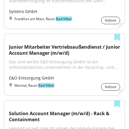
Wärmeversorgung im Konzernverbund der GWH...
Systeno GmbH
Frankfurt am Main, Raum
Bad Vilbel
Vollzeit
Junior Mitarbeiter Vertriebsaußendienst / Junior 
Account Manager (m/w/d)
Das sind wirDie E&O Entsorgung GmbH ist ein 
mittelständisches Unternehmen in der Recycling- und...
E&O Entsorgung GmbH
Maintal, Raum
Bad Vilbel
Vollzeit
Solution Account Manager (m/w/d) - Rack & 
Containment
Legrand ist seit über 30 Jahren der globale Experte bei 