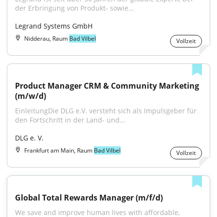
der Erbringung von Produkt- sowie...
Legrand Systems GmbH
Nidderau, Raum
Bad Vilbel
Vollzeit
Product Manager CRM & Community Marketing 
(m/w/d)
EinleitungDie DLG e.V. versteht sich als Impulsgeber für 
den Fortschritt in der Land- und...
DLG e. V.
Frankfurt am Main, Raum
Bad Vilbel
Vollzeit
Global Total Rewards Manager (m/f/d)
We save and improve human lives with affordable, 