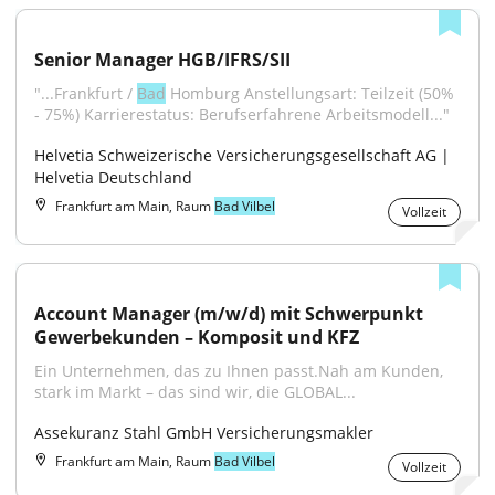
Senior Manager HGB/IFRS/SII
"...Frankfurt / 
Bad
 Homburg Anstellungsart: Teilzeit (50% 
- 75%) Karrierestatus: Berufserfahrene Arbeitsmodell..."
Helvetia Schweizerische Versicherungsgesellschaft AG | 
Helvetia Deutschland
Frankfurt am Main, Raum
Bad Vilbel
Vollzeit
Account Manager (m/w/d) mit Schwerpunkt 
Gewerbekunden – Komposit und KFZ
Ein Unternehmen, das zu Ihnen passt.Nah am Kunden, 
stark im Markt – das sind wir, die GLOBAL...
Assekuranz Stahl GmbH Versicherungsmakler
Frankfurt am Main, Raum
Bad Vilbel
Vollzeit