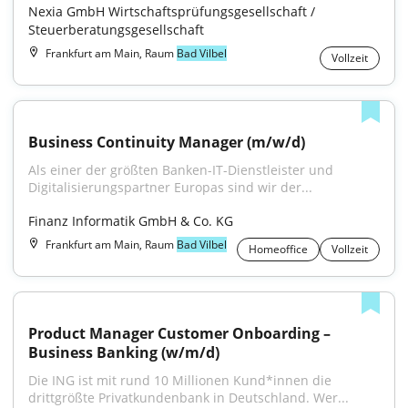
Nexia GmbH Wirtschaftsprüfungsgesellschaft / 
Steuerberatungsgesellschaft
Frankfurt am Main, Raum
Bad Vilbel
Vollzeit
Business Continuity Manager (m/w/d)
Als einer der größten Banken-IT-Dienstleister und 
Digitalisierungspartner Europas sind wir der...
Finanz Informatik GmbH & Co. KG
Frankfurt am Main, Raum
Bad Vilbel
Homeoffice
Vollzeit
Product Manager Customer Onboarding – 
Business Banking (w/m/d)
Die ING ist mit rund 10 Millionen Kund*innen die 
drittgrößte Privatkundenbank in Deutschland. Wer...