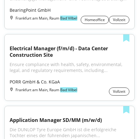
BearingPoint GmbH
Frankfurt am Main, Raum
Bad Vilbel
Homeoffice
Vollzeit
Electrical Manager (f/m/d) - Data Center 
Construction Site
Ensure compliance with health, safety, environmental, 
legal, and regulatory requirements, including...
PORR GmbH & Co. KGaA
Frankfurt am Main, Raum
Bad Vilbel
Vollzeit
Application Manager SD/MM (m/w/d)
Die DUNLOP Tyre Europe GmbH ist die erfolgreiche 
Tochter eines der führenden japanischen...