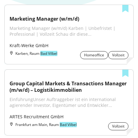
Marketing Manager (w/m/d)
Marketing Manager (w/m/d) Karben | Unbefristet | 
Professional | Vollzeit Schau dir diese...
Kraft-Werke GmbH
Karben, Raum
Bad Vilbel
Homeoffice
Vollzeit
Group Capital Markets & Transactions Manager 
(m/w/d) – Logistikimmobilien
EinführungUnser Auftraggeber ist ein international 
agierender Investor, Eigentümer und Entwickler...
ARTES Recruitment GmbH
Frankfurt am Main, Raum
Bad Vilbel
Vollzeit