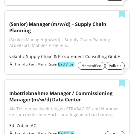
(Senior) Manager (m/w/d) – Supply Chain 
Planning
(Senior) Manager (m/w/d) – Supply Chain Planning 
Arbeitsort: Mobiles Arbeiten,...
valantic Supply Chain & Procurement Consulting GmbH
Frankfurt am Main, Raum
Bad Vilbel
Homeoffice
Vollzeit
Inbetriebnahme-Manager / Commissioning 
Manager (m/w/d) Data Center
Als Teil der weltweit tätigen STRABAG SE und Nummer 
eins im deutschen Hoch- und Ingenieurbau bauen...
Ed. Züblin AG
Frankfurt am Main, Raum
Bad Vilbel