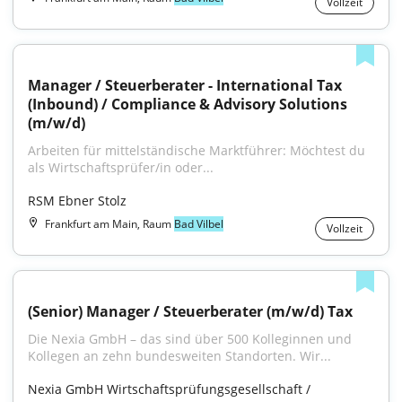
Vollzeit
Manager / Steuerberater - International Tax 
(Inbound) / Compliance & Advisory Solutions 
(m/w/d)
Arbeiten für mittelständische Marktführer: Möchtest du 
als Wirtschaftsprüfer/in oder...
RSM Ebner Stolz
Frankfurt am Main, Raum
Bad Vilbel
Vollzeit
(Senior) Manager / Steuerberater (m/w/d) Tax
Die Nexia GmbH – das sind über 500 Kolleginnen und 
Kollegen an zehn bundesweiten Standorten. Wir...
Nexia GmbH Wirtschaftsprüfungsgesellschaft / 