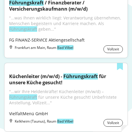
Führungskraft
 / Finanzberater / 
Versicherungskaufmann (m/w/d)
"...was Ihnen wirklich liegt: Verantwortung übernehmen, 
Menschen begeistern und Karriere machen. Als 
Führungskraft
 geben..."
FG FINANZ-SERVICE Aktiengesellschaft
Frankfurt am Main, Raum
Bad Vilbel
Vollzeit
Küchenleiter (m/w/d) - 
Führungskraft
 für 
unsere Küche gesucht!
"...wir Ihre Heldenkräfte! Küchenleiter (m/w/d) – 
Führungskraft
 für unsere Küche gesucht! Unbefristete 
Anstellung, Vollzeit..."
VielfaltMenü GmbH
Kelkheim (Taunus), Raum
Bad Vilbel
Vollzeit