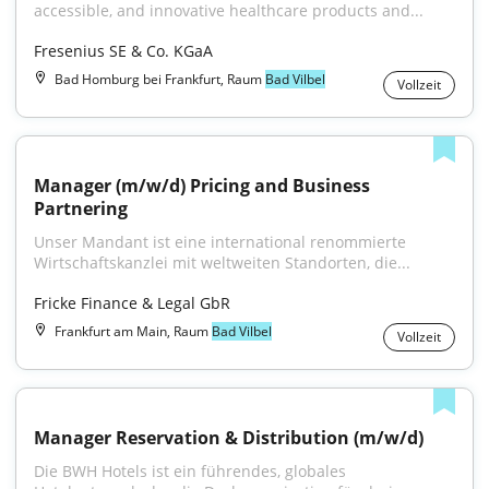
accessible, and innovative healthcare products and...
Fresenius SE & Co. KGaA
Bad Homburg bei Frankfurt, Raum
Bad Vilbel
Vollzeit
Manager (m/w/d) Pricing and Business 
Partnering
Unser Mandant ist eine international renommierte 
Wirtschaftskanzlei mit weltweiten Standorten, die...
Fricke Finance & Legal GbR
Frankfurt am Main, Raum
Bad Vilbel
Vollzeit
Manager Reservation & Distribution (m/w/d)
Die BWH Hotels ist ein führendes, globales 