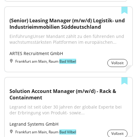
(Senior) Leasing Manager (m/w/d) Logistik- und 
Industrieimmobilien Süddeutschland
EinführungUnser Mandant zählt zu den führenden und 
wachstumsstärksten Plattformen im europäischen...
ARTES Recruitment GmbH
Frankfurt am Main, Raum
Bad Vilbel
Vollzeit
Solution Account Manager (m/w/d) - Rack & 
Containment
Legrand ist seit über 30 Jahren der globale Experte bei 
der Erbringung von Produkt- sowie...
Legrand Systems GmbH
Frankfurt am Main, Raum
Bad Vilbel
Vollzeit