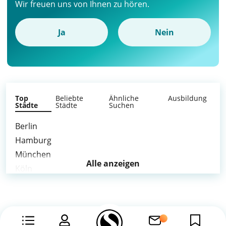
Wir freuen uns von Ihnen zu hören.
Ja
Nein
Top
Beliebte
Ähnliche
Ausbildung
Städte
Städte
Suchen
Berlin
Hamburg
München
Alle anzeigen
Köln
Frankfurt am Main
Stuttgart
Düsseldorf
Leipzig