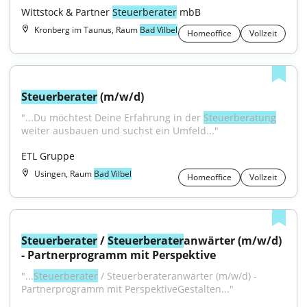
Wittstock & Partner 
Steuerberater
 mbB
Kronberg im Taunus, Raum
Bad Vilbel
Homeoffice
Vollzeit
Steuerberater
 (m/w/d)
"...Du möchtest Deine Erfahrung in der 
Steuerberatung
weiter ausbauen und suchst ein Umfeld..."
ETL Gruppe
Usingen, Raum
Bad Vilbel
Homeoffice
Vollzeit
Steuerberater
 / 
Steuerberater
anwärter (m/w/d) 
- Partnerprogramm mit Perspektive
"...
Steuerberater
 / Steuerberateranwärter (m/w/d) - 
Partnerprogramm mit PerspektiveGestalten..."