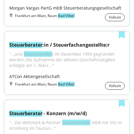
Morgan Vargas PartG mbB Steuerberatungsgesellschaft
Frankfurt am Main, Raum
Bad Vilbel
Vollzeit
Steuerberater
:in / Steuerfachangestellte:r
"...und 
Steuerberater
) im Dezember 1999 gegründet 
worden.Die Aufnahme der aktiven Geschäftstätigkeit 
erfolgte am 1. März..."
ATCon Aktiengesellschaft
Frankfurt am Main, Raum
Bad Vilbel
Vollzeit
Steuerberater
 - Konzern (m/w/d)
"...Die Wittstock & Partner 
Steuerberater
 mbB mit Sitz in 
Kronberg im Taunus..."