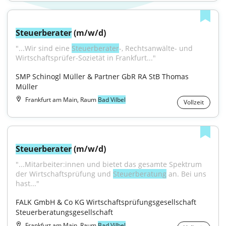
Steuerberater
 (m/w/d)
"...Wir sind eine 
Steuerberater
-, Rechtsanwälte- und 
Wirtschaftsprüfer-Sozietät in Frankfurt..."
SMP Schinogl Müller & Partner GbR RA StB Thomas 
Müller
Frankfurt am Main, Raum
Bad Vilbel
Vollzeit
Steuerberater
 (m/w/d)
"...Mitarbeiter:innen und bietet das gesamte Spektrum 
der Wirtschaftsprüfung und 
Steuerberatung
 an. Bei uns 
hast..."
FALK GmbH & Co KG Wirtschaftsprüfungsgesellschaft 
Steuerberatungsgesellschaft
Frankfurt am Main, Raum
Bad Vilbel