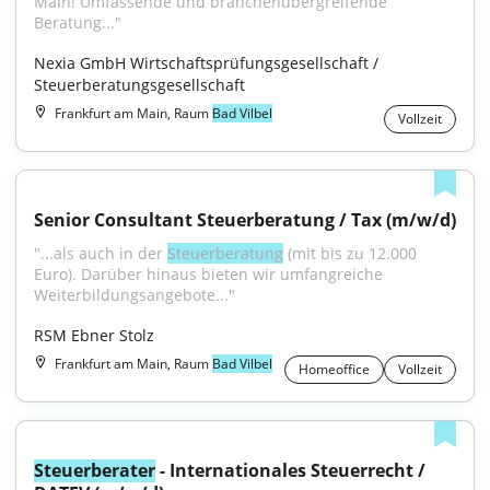
Main! Umfassende und branchenübergreifende 
Beratung..."
Nexia GmbH Wirtschaftsprüfungsgesellschaft / 
Steuerberatungsgesellschaft
Frankfurt am Main, Raum
Bad Vilbel
Vollzeit
Senior Consultant Steuerberatung / Tax (m/w/d)
"...als auch in der 
Steuerberatung
 (mit bis zu 12.000 
Euro). Darüber hinaus bieten wir umfangreiche 
Weiterbildungsangebote..."
RSM Ebner Stolz
Frankfurt am Main, Raum
Bad Vilbel
Homeoffice
Vollzeit
Steuerberater
 - Internationales Steuerrecht / 