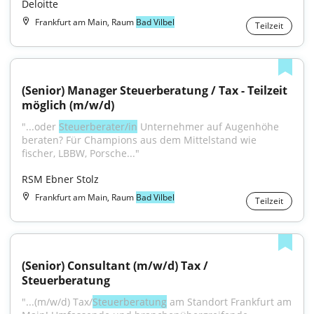
Deloitte
Frankfurt am Main, Raum
Bad Vilbel
Teilzeit
(Senior) Manager Steuerberatung / Tax - Teilzeit 
möglich (m/w/d)
"...oder 
Steuerberater/in
 Unternehmer auf Augenhöhe 
beraten? Für Champions aus dem Mittelstand wie 
fischer, LBBW, Porsche..."
RSM Ebner Stolz
Frankfurt am Main, Raum
Bad Vilbel
Teilzeit
(Senior) Consultant (m/w/d) Tax / 
Steuerberatung
"...(m/w/d) Tax/
Steuerberatung
 am Standort Frankfurt am 