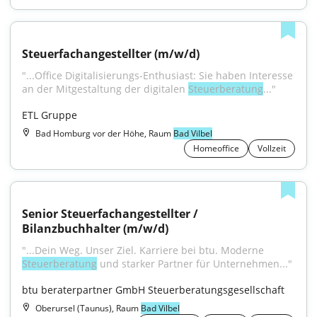
Steuerfachangestellter (m/w/d)
"...Office Digitalisierungs-Enthusiast: Sie haben Interesse 
an der Mitgestaltung der digitalen 
Steuerberatung
..."
ETL Gruppe
Bad Homburg vor der Höhe, Raum
Bad Vilbel
Homeoffice
Vollzeit
Senior Steuerfachangestellter / 
Bilanzbuchhalter (m/w/d)
"...Dein Weg. Unser Ziel. Karriere bei btu. Moderne 
Steuerberatung
 und starker Partner für Unternehmen..."
btu beraterpartner GmbH Steuerberatungsgesellschaft
Oberursel (Taunus), Raum
Bad Vilbel