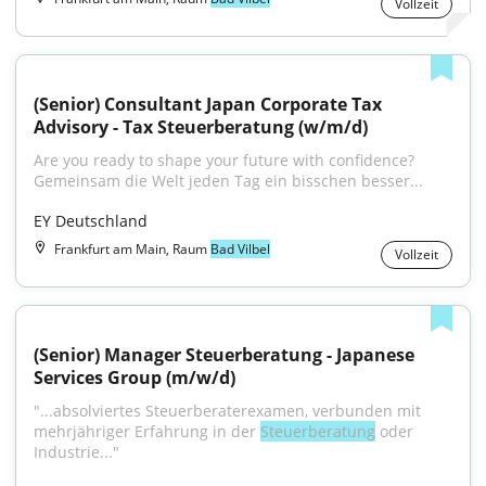
Vollzeit
(Senior) Consultant Japan Corporate Tax 
Advisory - Tax Steuerberatung (w/m/d)
Are you ready to shape your future with confidence?
Gemeinsam die Welt jeden Tag ein bisschen besser...
EY Deutschland
Frankfurt am Main, Raum
Bad Vilbel
Vollzeit
(Senior) Manager Steuerberatung - Japanese 
Services Group (m/w/d)
"...absolviertes Steuerberaterexamen, verbunden mit 
mehrjähriger Erfahrung in der 
Steuerberatung
 oder 
Industrie..."