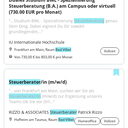
Duales Studium BWL - Spezialisierung 
Steuerberatung (B.A.) am Campus oder virtuell 
(730.00 EUR pro Monat)
"...Studium BWL - Spezialisierung 
Steuerberatung
 genau 
Dein Ding. Dabei eignest Du Dir sowohl 
grundlegendes..."
IU Internationale Hochschule
Frankfurt am Main, Raum
Bad Vilbel
Vollzeit
Von 730,00 € bis 803,00 € pro Monat
Steuerberater
/in (m/w/d)
"...von Frankfurt am Main, suchen wir Sie als 
Steuerberater/in
 (m/w/d) zur Ergänzung unseres 
Teams.Ob Sie vor Ort..."
RIZZO & ASSOCIATES 
Steuerberater
 Patrick Rizzo
Hofheim am Taunus, Raum
Bad Vilbel
Homeoffice
Vollzeit