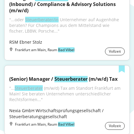
(Inbound) / Compliance & Advisory Solutions 
(m/w/d)
"...oder 
Steuerberater/in
 Unternehmer auf Augenhöhe 
beraten? Für Champions aus dem Mittelstand wie 
fischer, LBBW, Porsche..."
RSM Ebner Stolz
Frankfurt am Main, Raum
Bad Vilbel
Vollzeit
(Senior) Manager / 
Steuerberater
 (m/w/d) Tax
"...
Steuerberater
 (m/w/d) Tax am Standort Frankfurt am 
Main! Sie beraten Unternehmen unterschiedlicher 
Rechtsformen..."
Nexia GmbH Wirtschaftsprüfungsgesellschaft / 
Steuerberatungsgesellschaft
Frankfurt am Main, Raum
Bad Vilbel
Vollzeit