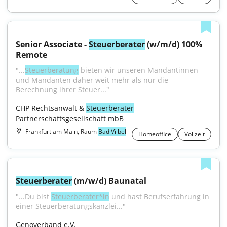
Senior Associate - 
Steuerberater
 (w/m/d) 100% 
Remote
"...
Steuerberatung
 bieten wir unseren Mandantinnen 
und Mandanten daher weit mehr als nur die 
Berechnung ihrer Steuer..."
CHP Rechtsanwalt & 
Steuerberater
Partnerschaftsgesellschaft mbB
Frankfurt am Main, Raum
Bad Vilbel
Homeoffice
Vollzeit
Steuerberater
 (m/w/d) Baunatal
"...Du bist 
Steuerberater*in
 und hast Berufserfahrung in 
einer Steuerberatungskanzlei..."
Genoverband e.V.