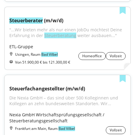
Steuerberater
 (m/w/d)
"...Wir bieten mehr als nur einen JobDu möchtest Deine 
Erfahrung in der 
Steuerberatung
 weiter ausbauen..."
ETL-Gruppe
Usingen, Raum
Bad Vilbel
Homeoffice
Vollzeit
Von 51.900,00 € bis 121.300,00 €
Steuerfachangestellter (m/w/d)
Die Nexia GmbH – das sind über 500 Kolleginnen und 
Kollegen an zehn bundesweiten Standorten. Wir...
Nexia GmbH Wirtschaftsprüfungsgesellschaft / 
Steuerberatungsgesellschaft
Frankfurt am Main, Raum
Bad Vilbel
Vollzeit