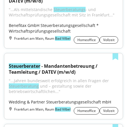
DATEV (m/w/d)
"...Als mittelständische 
Steuerberatungs
- und 
Wirtschaftsprüfungsgesellschaft mit Sitz in Frankfurt..."
Benefitax GmbH Steuerberatungsgesellschaft * 
Wirtschaftsprüfungsgesellschaft
Frankfurt am Main, Raum
Bad Vilbel
Homeoffice
Vollzeit
Steuerberater
 - Mandantenbetreuung / 
Teamleitung / DATEV (m/w/d)
"...Jahren bundesweit erfolgreich in allen Fragen der 
Steuerberatung
 und – gestaltung sowie der 
betriebswirtschaftlichen..."
Wedding & Partner Steuerberatungsgesellschaft mbH
Frankfurt am Main, Raum
Bad Vilbel
Homeoffice
Vollzeit