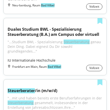
Neu-Isenburg, Raum
Bad Vilbel
Vollzeit
Duales Studium BWL - Spezialisierung 
Steuerberatung (B.A.) am Campus oder virtuell
"...Studium BWL - Spezialisierung 
Steuerberatung
 genau 
Dein Ding. Dabei eignest Du Dir sowohl 
grundlegendes..."
IU Internationale Hochschule
Frankfurt am Main, Raum
Bad Vilbel
Vollzeit
Steuerberater
/in (m/w/d)
"...mit und haben bereits erste Berufserfahrungen in der 
Steuerberatung
 gesammelt, insbesondere in der 
Erstellung von Jahresabschlüssen.Ihre..."