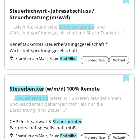
Steuerfachwirt - Jahresabschluss / 
Steuerberatung (m/w/d)
"...Als mittelständische 
Steuerberatungs
- und 
Wirtschaftsprüfungsgesellschaft mit Sitz in Frankfurt..."
Benefitax GmbH Steuerberatungsgesellschaft * 
Wirtschaftsprüfungsgesellschaft
Frankfurt am Main, Raum
Bad Vilbel
Homeoffice
Vollzeit
Steuerberater
 (w/m/d) 100% Remote
"...
Steuerberatung
 bieten wir unseren Mandantinnen 
und Mandanten daher weit mehr als nur die 
Berechnung ihrer Steuer..."
CHP Rechtsanwalt & 
Steuerberater
Partnerschaftsgesellschaft mbB
Frankfurt am Main, Raum
Bad Vilbel
Homeoffice
Vollzeit