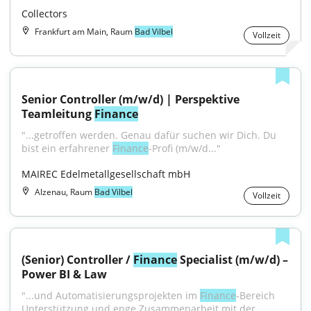
Collectors
Frankfurt am Main, Raum
Bad Vilbel
Vollzeit
Senior Controller (m/w/d) | Perspektive 
Teamleitung 
Finance
"...getroffen werden. Genau dafür suchen wir Dich. Du 
bist ein erfahrener 
Finance
-Profi (m/w/d..."
MAIREC Edelmetallgesellschaft mbH
Alzenau, Raum
Bad Vilbel
Vollzeit
(Senior) Controller / 
Finance
 Specialist (m/w/d) –
Power BI & Law
"...und Automatisierungsprojekten im 
Finance
-Bereich 
Unterstützung und enge Zusammenarbeit mit der 