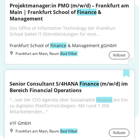
Projektmanager:in PMO (m/w/d) – Frankfurt am 
Main | Frankfurt School of 
Finance
 & 
Management
Das Office of Information Technology der Frankfurt 
School bietet IT-Dienstleistungen für eine...
Frankfurt School of 
Finance
 & Management gGmbH
Frankfurt am Main, Raum
Bad Vilbel
Vollzeit
Senior Consultant S/4HANA 
Finance
 (m/w/d) im 
Bereich Financial Operations
"...von der CFO-Agenda über Sustainable 
Finance
 bis hin 
zu digitalen Plattformstrategien. Mit rund 1.350 
Mitarbeitenden..."
x1F GmbH
Frankfurt am Main, Raum
Bad Vilbel
Vollzeit