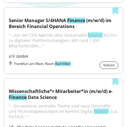
Senior Manager S/4HANA 
Finance
 (m/w/d) im 
Bereich Financial Operations
"...von der CFO-Agenda über Sustainable 
Finance
 bis hin 
zu digitalen Plattformstrategien. Mit rund 1.350 
Mitarbeitenden..."
x1F GmbH
Frankfurt am Main, Raum
Bad Vilbel
Vollzeit
Wissenschaftliche*r Mitarbeiter*in (m/w/d) e-
Finance
 Data Science
"...Ein weiteres zentrales Thema sind neue Geschäfts- 
und Technologiekonzepte im Kontext Digital 
Finance
 (u.a. 
FinTech..."