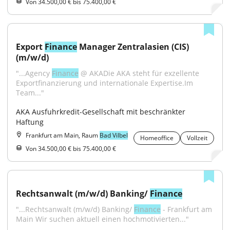
Von 34.500,00 € bis 75.400,00 €
Export 
Finance
 Manager Zentralasien (CIS) 
(m/w/d)
"...Agency 
Finance
 @ AKADie AKA steht für exzellente 
Exportfinanzierung und internationale Expertise.Im 
Team..."
AKA Ausfuhrkredit-Gesellschaft mit beschränkter 
Haftung
Frankfurt am Main, Raum
Bad Vilbel
Homeoffice
Vollzeit
Von 34.500,00 € bis 75.400,00 €
Rechtsanwalt (m/w/d) Banking/ 
Finance
"...Rechtsanwalt (m/w/d) Banking/ 
Finance
 - Frankfurt am 
Main Wir suchen aktuell einen hochmotivierten..."