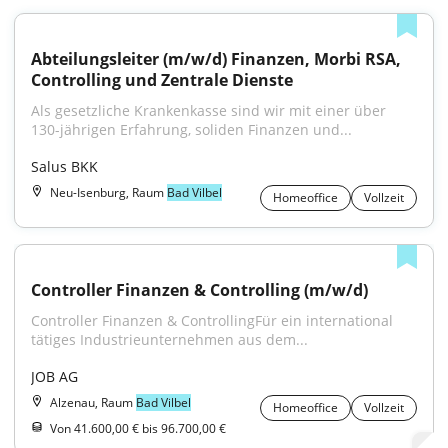
Abteilungsleiter (m/w/d) Finanzen, Morbi RSA, 
Controlling und Zentrale Dienste
Als gesetzliche Krankenkasse sind wir mit einer über 
130-jährigen Erfahrung, soliden Finanzen und...
Salus BKK
Neu-Isenburg, Raum
Bad Vilbel
Homeoffice
Vollzeit
Controller Finanzen & Controlling (m/w/d)
Controller Finanzen & ControllingFür ein international 
tätiges Industrieunternehmen aus dem...
JOB AG
Alzenau, Raum
Bad Vilbel
Homeoffice
Vollzeit
Von 41.600,00 € bis 96.700,00 €