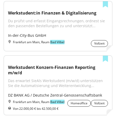
Werkstudent:in Finanzen & Digitalisierung
Du prüfst und erfasst Eingangsrechnungen, ordnest sie 
den passenden Bestellungen zu und unterstützt...
In-der-City-Bus GmbH
Frankfurt am Main, Raum
Bad Vilbel
Vollzeit
Werkstudent Konzern-Finanzen Reporting 
m/w/d
Das erwartet SieAls Werkstudent (m/w/d) unterstützen 
Sie die Automatisierung und Weiterentwicklung...
DZ BANK AG / Deutsche Zentral-Genossenschaftsbank
Frankfurt am Main, Raum
Bad Vilbel
Homeoffice
Vollzeit
Von 22.000,00 € bis 42.500,00 €