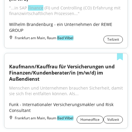
"...in SAP 
Finance
 (FI) und Controlling (CO) Erfahrung mit 
finanzwirtschaftlichen Prozessen..."
Wilhelm Brandenburg - ein Unternehmen der REWE 
GROUP
Frankfurt am Main, Raum
Bad Vilbel
Teilzeit
Kaufmann/Kauffrau für Versicherungen und 
Finanzen/Kundenberater/in (m/w/d) im 
Außendienst
Menschen und Unternehmen brauchen Sicherheit, damit 
sie sich frei entfalten können. Als...
Funk - Internationaler Versicherungsmakler und Risk 
Consultant
Frankfurt am Main, Raum
Bad Vilbel
Homeoffice
Vollzeit