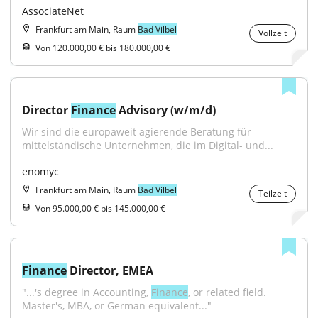
AssociateNet
Frankfurt am Main, Raum
Bad Vilbel
Vollzeit
Von 120.000,00 € bis 180.000,00 €
Director 
Finance
 Advisory (w/m/d)
Wir sind die europaweit agierende Beratung für 
mittelständische Unternehmen, die im Digital- und...
enomyc
Frankfurt am Main, Raum
Bad Vilbel
Teilzeit
Von 95.000,00 € bis 145.000,00 €
Finance
 Director, EMEA
"...'s degree in Accounting, 
Finance
, or related field. 
Master's, MBA, or German equivalent..."