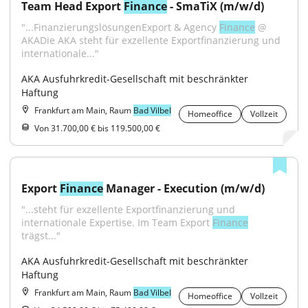
Team Head Export 
Finance
 - SmaTiX (m/w/d)
"...FinanzierungslösungenExport & Agency 
Finance
 @ 
AKADie AKA steht für exzellente Exportfinanzierung und 
internationale..."
AKA Ausfuhrkredit-Gesellschaft mit beschränkter 
Haftung
Frankfurt am Main, Raum
Bad Vilbel
Homeoffice
Vollzeit
Von 31.700,00 € bis 119.500,00 €
Export 
Finance
 Manager - Execution (m/w/d)
"...steht für exzellente Exportfinanzierung und 
internationale Expertise. Im Team Export 
Finance
trägst..."
AKA Ausfuhrkredit-Gesellschaft mit beschränkter 
Haftung
Frankfurt am Main, Raum
Bad Vilbel
Homeoffice
Vollzeit