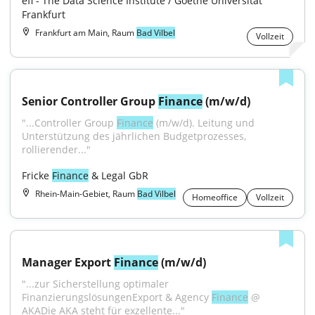
efl - The Data Science Institute / Goethe Universität 
Frankfurt
Frankfurt am Main, Raum
Bad Vilbel
Vollzeit
Senior Controller Group 
Finance
 (m/w/d)
"...Controller Group 
Finance
 (m/w/d). Leitung und 
Unterstützung des jährlichen Budgetprozesses, 
rollierender..."
Fricke 
Finance
 & Legal GbR
Rhein-Main-Gebiet, Raum
Bad Vilbel
Homeoffice
Vollzeit
Manager Export 
Finance
 (m/w/d)
"...zur Sicherstellung optimaler 
FinanzierungslösungenExport & Agency 
Finance
 @ 
AKADie AKA steht für exzellente..."