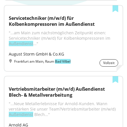
Servicetechniker (m/w/d) für 
Kolbenkompressoren im Außendienst
"...am Main zum nächstmöglichen Zeitpunkt einen: 
Servicetechniker (m/w/d) für Kolbenkompressoren im 
Außendienst
..."
August Storm GmbH & Co.KG
Frankfurt am Main, Raum
Bad Vilbel
Vollzeit
Vertriebsmitarbeiter (m/w/d) Außendienst 
Blech- & Metallverarbeitung
"...Neue Metallerlebnisse für Arnold-Kunden. Wann 
verstärken Sie unser Team?Vertriebsmitarbeiter (m/w/d) 
Außendienst
 Blech..."
Arnold AG