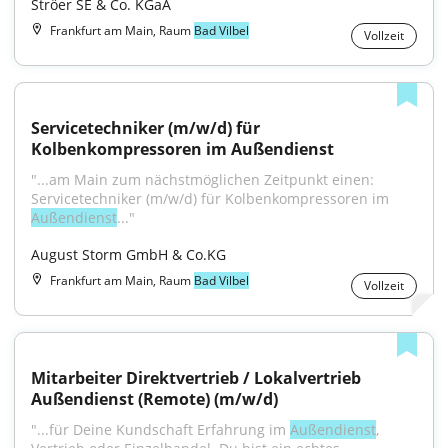
Ströer SE & Co. KGaA
Frankfurt am Main, Raum
Bad Vilbel
Vollzeit
Servicetechniker (m/w/d) für 
Kolbenkompressoren im Außendienst
"...am Main zum nächstmöglichen Zeitpunkt einen: 
Servicetechniker (m/w/d) für Kolbenkompressoren im 
Außendienst
..."
August Storm GmbH & Co.KG
Frankfurt am Main, Raum
Bad Vilbel
Vollzeit
Mitarbeiter Direktvertrieb / Lokalvertrieb 
Außendienst (Remote) (m/w/d)
"...für Deine Kundschaft Erfahrung im 
Außendienst
, 