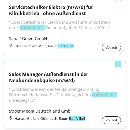
Servicetechniker Elektro (m/w/d) für 
Klinikbetrieb - ohne Außendienst
"...Servicetechniker Elektro (m/w/d) für Klinikbetrieb - 
ohne 
Außendienst
 Deine Aufgaben Mehr als 200..."
Sana TGmed GmbH
Offenbach am Main, Raum
Bad Vilbel
Vollzeit
Sales Manager Außendienst in der 
Neukundenakquise (m/w/d)
"...insbesondere in der Neukundengewinnung 
Führerschein Klasse B – Du bist täglich im 
Außendienst
unterwegs..."
Ströer Media Deutschland GmbH
Hanau, Gießen, Offenbach, Raum
Bad Vilbel
Vollzeit