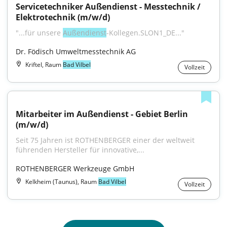
Servicetechniker Außendienst - Messtechnik / 
Elektrotechnik (m/w/d)
"...für unsere 
Außendienst
-Kollegen.SLON1_DE..."
Dr. Födisch Umweltmesstechnik AG
Kriftel, Raum
Bad Vilbel
Vollzeit
Mitarbeiter im Außendienst - Gebiet Berlin 
(m/w/d)
Seit 75 Jahren ist ROTHENBERGER einer der weltweit 
führenden Hersteller für innovative,...
ROTHENBERGER Werkzeuge GmbH
Kelkheim (Taunus), Raum
Bad Vilbel
Vollzeit