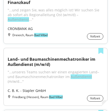
Finanzkauf
"...und zeigen Sie, was alles möglich ist! Wir suchen Sie 
ab sofort als Regionalleitung Ost (w/m/d) – 
Außendienst
..."
CRONBANK AG
Dreieich, Raum
Bad Vilbel
Vollzeit
Land– und Baumaschinenmechatroniker im 
Außendienst (m/w/d)
"...unseres Teams suchen wir einen engagierten Land– 
und Baumaschinenmechatroniker im 
Außendienst
(m/w/d..."
C. B. K. - Stapler GmbH
Friedberg (Hessen), Raum
Bad Vilbel
Vollzeit