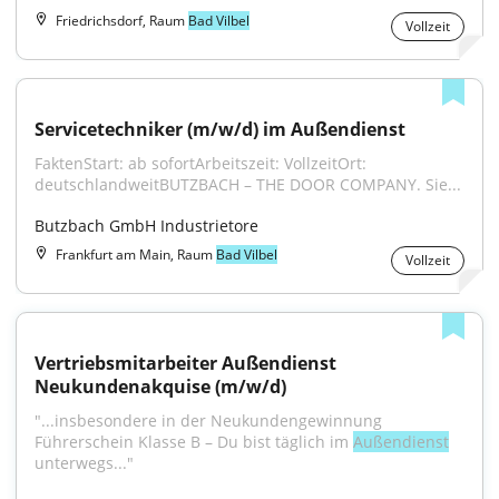
Friedrichsdorf, Raum
Bad Vilbel
Vollzeit
Servicetechniker (m/w/d) im Außendienst
FaktenStart: ab sofortArbeitszeit: VollzeitOrt: 
deutschlandweitBUTZBACH – THE DOOR COMPANY. Sie...
Butzbach GmbH Industrietore
Frankfurt am Main, Raum
Bad Vilbel
Vollzeit
Vertriebsmitarbeiter Außendienst 
Neukundenakquise (m/w/d)
"...insbesondere in der Neukundengewinnung 
Führerschein Klasse B – Du bist täglich im 
Außendienst
unterwegs..."