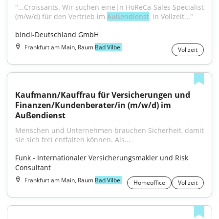
"...Croissants. Wir suchen eine|n HoReCa-Sales Specialist 
(m/w/d) für den Vertrieb im 
Außendienst
, in Vollzeit..."
bindi-Deutschland GmbH
Frankfurt am Main, Raum
Bad Vilbel
Vollzeit
Kaufmann/Kauffrau für Versicherungen und 
Finanzen/Kundenberater/in (m/w/d) im 
Außendienst
Menschen und Unternehmen brauchen Sicherheit, damit 
sie sich frei entfalten können. Als...
Funk - Internationaler Versicherungsmakler und Risk 
Consultant
Frankfurt am Main, Raum
Bad Vilbel
Homeoffice
Vollzeit