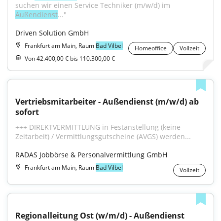
suchen wir einen Service Techniker (m/w/d) im 
Außendienst
..."
Driven Solution GmbH
Frankfurt am Main, Raum
Bad Vilbel
Homeoffice
Vollzeit
Von 42.400,00 € bis 110.300,00 €
Vertriebsmitarbeiter - Außendienst (m/w/d) ab 
sofort
+++ DIREKTVERMITTLUNG in Festanstellung (keine 
Zeitarbeit) / Vermittlungsgutscheine (AVGS) werden...
RADAS Jobbörse & Personalvermittlung GmbH
Frankfurt am Main, Raum
Bad Vilbel
Vollzeit
Regionalleitung Ost (w/m/d) - Außendienst 