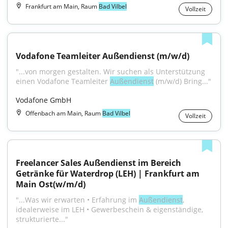
Frankfurt am Main, Raum
Bad Vilbel
Vollzeit
Vodafone Teamleiter Außendienst (m/w/d)
"...von morgen gestalten. Wir suchen als Unterstützung 
einen Vodafone Teamleiter 
Außendienst
 (m/w/d) Bring..."
Vodafone GmbH
Offenbach am Main, Raum
Bad Vilbel
Vollzeit
Freelancer Sales Außendienst im Bereich 
Getränke für Waterdrop (LEH) | Frankfurt am 
Main Ost(w/m/d)
"...Was wir erwarten • Erfahrung im 
Außendienst
, 
idealerweise im LEH • Gewerbeschein & eigenständige, 
strukturierte..."