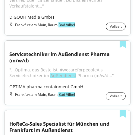
Vertrieb oder Einzelhandel. Du bist ein echtes 
Verkaufstalent..."
DIGOOH Media GmbH
Frankfurt am Main, Raum
Bad Vilbel
Vollzeit
Servicetechniker im Außendienst Pharma 
(m/w/d)
"...Optima, das Beste ist. #wecareforpeopleAls 
Servicetechniker im 
Außendienst
 Pharma (m/w/d..."
OPTIMA pharma containment GmbH
Frankfurt am Main, Raum
Bad Vilbel
Vollzeit
HoReCa-Sales Specialist für München und 
Frankfurt im Außendienst