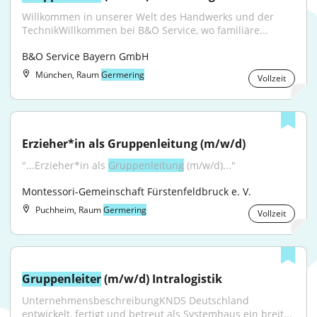
Willkommen in unserer Welt des Handwerks und der 
TechnikWillkommen bei B&O Service, wo familiäre...
B&O Service Bayern GmbH
München, Raum
Germering
Vollzeit
Erzieher*in als Gruppenleitung (m/w/d)
"...Erzieher*in als 
Gruppenleitung
 (m/w/d)..."
Montessori-Gemeinschaft Fürstenfeldbruck e. V.
Puchheim, Raum
Germering
Vollzeit
Gruppenleiter
 (m/w/d) Intralogistik
UnternehmensbeschreibungKNDS Deutschland 
entwickelt, fertigt und betreut als Systemhaus ein breit...