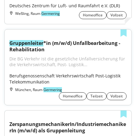
Deutsches Zentrum für Luft- und Raumfahrt e.V. (DLR)
Weßling, Raum
Germering
Homeoffice
Vollzeit
Gruppenleiter
*in (m/w/d) Unfallbearbeitung - 
Rehabilitation
Die BG Verkehr ist die gesetzliche Unfallversicherung für 
die Verkehrswirtschaft, Post- Logistik...
Berufsgenossenschaft Verkehrswirtschaft Post-Logistik 
Telekommunikation
München, Raum
Germering
Homeoffice
Teilzeit
Vollzeit
ZerspanungsmechanikerIn/Industriemechanike
rIn (m/w/d) als Gruppenleitung