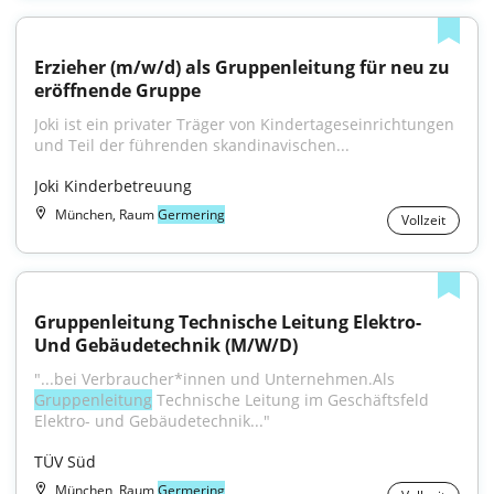
Erzieher (m/w/d) als Gruppenleitung für neu zu 
eröffnende Gruppe
Joki ist ein privater Träger von Kindertageseinrichtungen 
und Teil der führenden skandinavischen...
Joki Kinderbetreuung
München, Raum
Germering
Vollzeit
Gruppenleitung Technische Leitung Elektro- 
Und Gebäudetechnik (M/W/D)
"...bei Verbraucher*innen und Unternehmen.Als 
Gruppenleitung
 Technische Leitung im Geschäftsfeld 
Elektro- und Gebäudetechnik..."
TÜV Süd
München, Raum
Germering