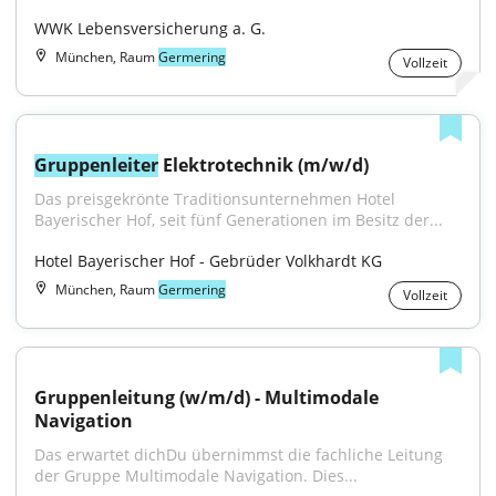
WWK Lebensversicherung a. G.
München, Raum
Germering
Vollzeit
Gruppenleiter
 Elektrotechnik (m/w/d)
Das preisgekrönte Traditionsunternehmen Hotel 
Bayerischer Hof, seit fünf Generationen im Besitz der...
Hotel Bayerischer Hof - Gebrüder Volkhardt KG
München, Raum
Germering
Vollzeit
Gruppenleitung (w/m/d) - Multimodale 
Navigation
Das erwartet dichDu übernimmst die fachliche Leitung 
der Gruppe Multimodale Navigation. Dies...