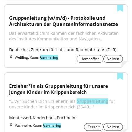
Gruppenleitung (w/m/d) - Protokolle und 
Architekturen der Quanteninformationsnetze
Das erwartet dichIm Rahmen der fachlichen Aktivitäten 
des Institutes Kommunikation und Navigation...
Deutsches Zentrum für Luft- und Raumfahrt e.V. (DLR)
Weßling, Raum
Germering
Homeoffice
Vollzeit
Erzieher*in als Gruppenleitung für unsere 
jungen Kinder im Krippenbereich
"...Wir Suchen Dich Erzieherin als 
Gruppenleitung
 für 
unsere Kinder im Krippenbereich (35-40..."
Montessori-Kinderhaus Puchheim
Puchheim, Raum
Germering
Teilzeit
Vollzeit