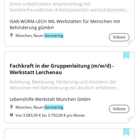
Einen unbefristeten Arbeitsvertrag mit 
familienfreundlichen ArbeitszeitenEin wertschätzendes...
ISAR-WÜRM-LECH IWL Werkstätten für Menschen mit 
Behinderung gGmbH
München, Raum
Germering
Vollzeit
Fachkraft in der Gruppenleitung (m/w/d) - 
Werkstatt Lerchenau
Anleitung, Betreuung, Förderung und Assistenz der 
Menschen mit Behinderung mit deutlich erhöhtem...
Lebenshilfe Werkstatt München GmbH
München, Raum
Germering
Vollzeit
Von 3.083,00 € bis 3.750,00 € pro Monat