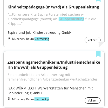
Kindheitspädagoge (m/w/d) als Gruppenleitung
"...Für unsere Kita Espira Forstenried suchen wir 
Kindheitspädagoge (m/w/d) als 
Gruppenleitung
 für die 
Krippe..."
Espira und Joki Kinderbetreuung GmbH
München, Raum
Germering
Vollzeit
ZerspanungsmechanikerIn/Industriemechanike
rIn (m/w/d) als Gruppenleitung
Einen unbefristeten Arbeitsvertrag mit 
familienfreundlichen ArbeitszeitenEin wertschätzendes...
ISAR WÜRM LECH IWL Werkstätten für Menschen mit 
Behinderung gGmbH
München, Raum
Germering
Vollzeit