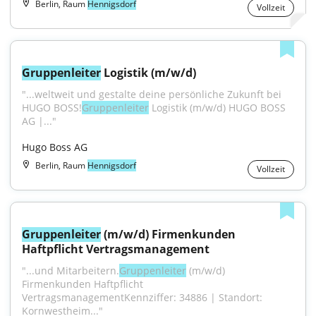
Berlin, Raum
Hennigsdorf
Vollzeit
Gruppenleiter
 Logistik (m/w/d)
"...weltweit und gestalte deine persönliche Zukunft bei 
HUGO BOSS!
Gruppenleiter
 Logistik (m/w/d) HUGO BOSS 
AG |..."
Hugo Boss AG
Berlin, Raum
Hennigsdorf
Vollzeit
Gruppenleiter
 (m/w/d) Firmenkunden 
Haftpflicht Vertragsmanagement
"...und Mitarbeitern.
Gruppenleiter
 (m/w/d) 
Firmenkunden Haftpflicht 
VertragsmanagementKennziffer: 34886 | Standort: 
Kornwestheim..."