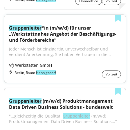
Homeoffice
Vollzeit
Gruppenleiter
*in (m/w/d) für unser 
„Werkstattnahes Angebot der Beschäftigungs- 
und Förderbereiche“
Jeder Mensch ist einzigartig, unverwechselbar und 
verdient Anerkennung. Sie haben Vertrauen in die...
VfJ Werkstätten GmbH
Berlin, Raum
Hennigsdorf
Vollzeit
Gruppenleiter
 (m/w/d) Produktmanagement 
Data Driven Business Solutions - bundesweit
"...gleichzeitig die Qualität. 
Gruppenleiter
 (m/w/d) 
Produktmanagement Data Driven Business Solutions..."