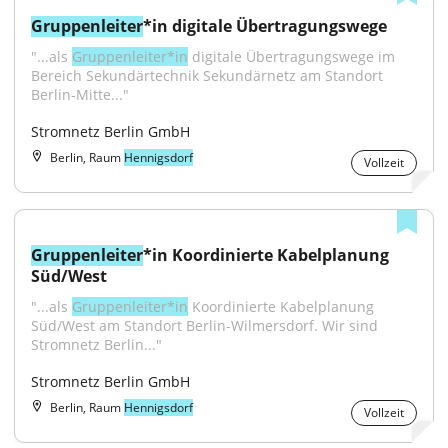
Gruppenleiter
*in digitale Übertragungswege
"...als 
Gruppenleiter*in
 digitale Übertragungswege im 
Bereich Sekundärtechnik Sekundärnetz am Standort 
Berlin-Mitte..."
Stromnetz Berlin GmbH
Berlin, Raum
Hennigsdorf
Vollzeit
Gruppenleiter
*in Koordinierte Kabelplanung 
Süd/West
"...als 
Gruppenleiter*in
 Koordinierte Kabelplanung 
Süd/West am Standort Berlin-Wilmersdorf. Wir sind 
Stromnetz Berlin..."
Stromnetz Berlin GmbH
Berlin, Raum
Hennigsdorf
Vollzeit