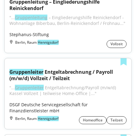
Gruppenleitung – Eingliederungshilfe 
Reinickendorf
"...
Gruppenleitung
 – Eingliederungshilfe Reinickendorf - 
Wohnanlage Biberbau, Berlin-Reinickendorf / Frohnau..."
Stephanus-Stiftung
Berlin, Raum
Hennigsdorf
Vollzeit
Gruppenleiter
 Entgeltabrechnung / Payroll 
(m/w/d) Vollzeit / Teilzeit
"...
Gruppenleiter
 Entgeltabrechnung/Payroll (m/w/d) 
Kassel Vollzeit | teilweise Home-Office |..."
DSGF Deutsche Servicegesellschaft für 
Finanzdienstleister mbH
Berlin, Raum
Hennigsdorf
Homeoffice
Teilzeit