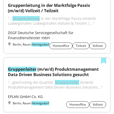
Gruppenleitung in der Marktfolge Passiv 
(m/w/d) Vollzeit / Teilzeit
"...
Gruppenleitung
 in der Marktfolge Passiv (m/w/d) 
Ludwigshafen Ludwigshafen Vollzeit & Teilzeit |..."
DSGF Deutsche Servicegesellschaft für 
Finanzdienstleister mbH
Berlin, Raum
Hennigsdorf
Homeoffice
Teilzeit
Vollzeit
Gruppenleiter
 (m/w/d) Produktmanagement 
Data Driven Business Solutions gesucht
"...gleichzeitig die Qualität. 
Gruppenleiter
 (m/w/d) 
Produktmanagement Data Driven Business Solutions..."
EPLAN GmbH Co. KG
Berlin, Raum
Hennigsdorf
Homeoffice
Vollzeit