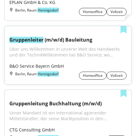
EPLAN GmbH & Co. KG
Berlin, Raum
Hennigsdorf
Homeoffice
Vollzeit
Gruppenleiter
 (m/w/d) Bauleitung
Über uns Willkommen in unserer Welt des Handwerks 
und der TechnikWillkommen bei B&O Service, wo...
B&O Service Bayern GmbH
Berlin, Raum
Hennigsdorf
Homeoffice
Vollzeit
Gruppenleitung Buchhaltung (m/w/d)
Unser Mandant ist ein international agierender 
Mittelständler, der seine Marktposition in den...
CTG Consulting GmbH