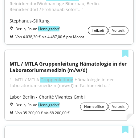
ReinickendorfWohnanlage Biberbau, Berlin-
Reinickendorf / Frohnauab sofort..."
Stephanus-Stiftung
Berlin, Raum
Hennigsdorf
Teilzeit
Vollzeit
Von 4.038,30 € bis 4.487,00 € pro Monat
MTL / MTLA Gruppenleitung Hämatologie in der 
Laboratoriumsmedizin (m/w/d)
"...MTL / MTLA 
Gruppenleitung
 Hämatologie in der 
Laboratoriumsmedizin (m/w/d)Im Fachbereich..."
Labor Berlin - Charité Vivantes GmbH
Berlin, Raum
Hennigsdorf
Homeoffice
Vollzeit
Von 35.200,00 € bis 68.200,00 €