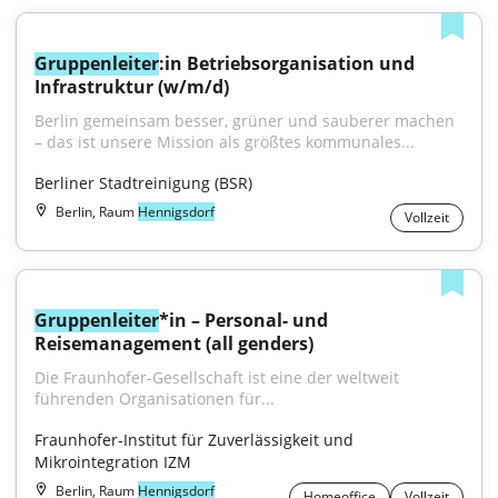
Gruppenleiter
:in Betriebsorganisation und 
Infrastruktur (w/m/d)
Berlin gemeinsam besser, grüner und sauberer machen 
– das ist unsere Mission als größtes kommunales...
Berliner Stadtreinigung (BSR)
Berlin, Raum
Hennigsdorf
Vollzeit
Gruppenleiter
*in – Personal- und 
Reisemanagement (all genders)
Die Fraunhofer-Gesellschaft ist eine der weltweit 
führenden Organisationen für...
Fraunhofer-Institut für Zuverlässigkeit und 
Mikrointegration IZM
Berlin, Raum
Hennigsdorf
Homeoffice
Vollzeit