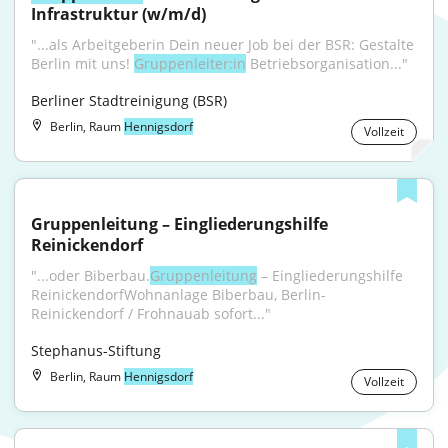
Infrastruktur (w/m/d)
"...als Arbeitgeberin Dein neuer Job bei der BSR: Gestalte 
Berlin mit uns! 
Gruppenleiter:in
 Betriebsorganisation..."
Berliner Stadtreinigung (BSR)
Berlin, Raum
Hennigsdorf
Vollzeit
Gruppenleitung – Eingliederungshilfe 
Reinickendorf
"...oder Biberbau.
Gruppenleitung
 – Eingliederungshilfe 
ReinickendorfWohnanlage Biberbau, Berlin-
Reinickendorf / Frohnauab sofort..."
Stephanus-Stiftung
Berlin, Raum
Hennigsdorf
Vollzeit