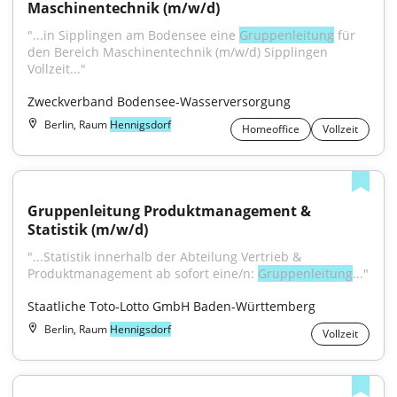
Maschinentechnik (m/w/d)
"...in Sipplingen am Bodensee eine 
Gruppenleitung
 für 
den Bereich Maschinentechnik (m/w/d) Sipplingen 
Vollzeit..."
Zweckverband Bodensee-Wasserversorgung
Berlin, Raum
Hennigsdorf
Homeoffice
Vollzeit
Gruppenleitung Produktmanagement & 
Statistik (m/w/d)
"...Statistik innerhalb der Abteilung Vertrieb & 
Produktmanagement ab sofort eine/n: 
Gruppenleitung
..."
Staatliche Toto-Lotto GmbH Baden-Württemberg
Berlin, Raum
Hennigsdorf
Vollzeit