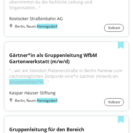
übernimmst du die fachliche Leitung und 
Organisation..."
Rostocker Straßenbahn AG
Berlin, Raum
Hennigsdorf
Vollzeit
Gärtner*in als Gruppenleitung WfbM 
Gartenwerkstatt (m/w/d)
"...wir am Standort Platanenstraße in Berlin Pankow zum 
nächstmöglichen Zeitpunkt eine*n Gärtner (m/w/d) als 
Gruppenleiter*in
..."
Kaspar Hauser Stiftung
Berlin, Raum
Hennigsdorf
Vollzeit
Gruppenleitung für den Bereich 