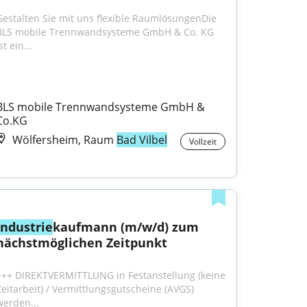
Gestalten Sie mit uns flexible RaumlösungenDie 
BLS mobile Trennwandsysteme GmbH & Co. KG 
st ein...
BLS mobile Trennwandsysteme GmbH & 
Co.KG
Wölfersheim, Raum
Bad Vilbel
Vollzeit
Industrie
kaufmann (m/w/d) zum 
nächstmöglichen Zeitpunkt
+++ DIREKTVERMITTLUNG in Festanstellung (keine 
Zeitarbeit) / Vermittlungsgutscheine (AVGS) 
werden...