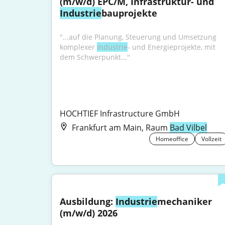
(m/w/d) EPC/M, Infrastruktur- und 
Industrie
bauprojekte
"...auf die Planung, Steuerung und Umsetzung 
komplexer 
Industrie
- und Energieprojekte, mit 
dem Schwerpunkt..."
HOCHTIEF Infrastructure GmbH
Frankfurt am Main, Raum
Bad Vilbel
Homeoffice
Vollzeit
Ausbildung: 
Industrie
mechaniker 
(m/w/d) 2026