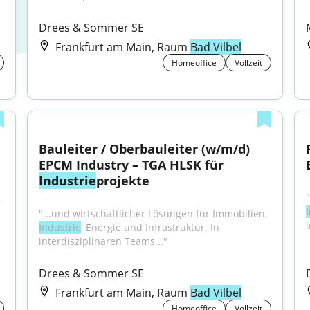
Drees & Sommer SE
Frankfurt am Main, Raum
Bad Vilbel
Homeoffice
Vollzeit
Bauleiter / Oberbauleiter (w/m/d) 
EPCM Industry – TGA HLSK für 
Industrie
projekte
"...und wirtschaftlicher Lösungen für Immobilien, 
"...und wirtschaftlicher Lösungen für Immobilien, 
Industrie
, Energie und Infrastruktur. In 
interdisziplinären Teams..."
Drees & Sommer SE
Frankfurt am Main, Raum
Bad Vilbel
Homeoffice
Vollzeit