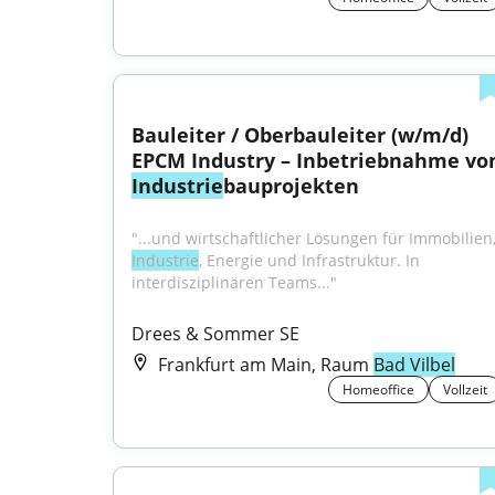
Bauleiter / Oberbauleiter (w/m/d) 
Industrie
bauprojekten
Industrie
, Energie und Infrastruktur. In 
interdisziplinären Teams..."
Drees & Sommer SE
Frankfurt am Main, Raum
Bad Vilbel
Homeoffice
Vollzeit