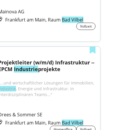
Mainova AG
Frankfurt am Main, Raum
Bad Vilbel
Vollzeit
Projektleiter (w/m/d) Infrastruktur ‒ 
EPCM 
Industrie
projekte
"...und wirtschaftlicher Lösungen für Immobilien, 
Industrie
, Energie und Infrastruktur. In 
interdisziplinären Teams..."
Drees & Sommer SE
Frankfurt am Main, Raum
Bad Vilbel
Homeoffice
Vollzeit