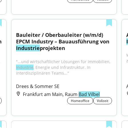
Bauleiter / Oberbauleiter (w/m/d) 
EPCM Industry – Inbetriebnahme von 
EPCM Industry – Bauausführung von 
Industrie
projekten
"...und wirtschaftlicher Lösungen für Immobilien, 
"...und wirtschaftlicher Lösungen für Immobilien, 
Industrie
, Energie und Infrastruktur. In 
interdisziplinären Teams..."
Drees & Sommer SE
Frankfurt am Main, Raum
Bad Vilbel
Homeoffice
Vollzeit