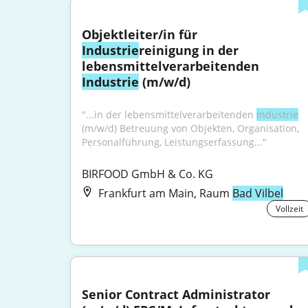
Objektleiter/in für 
Industrie
reinigung in der 
lebensmittelverarbeitenden 
Industrie
 (m/w/d)
"...in der lebensmittelverarbeitenden 
Industrie
(m/w/d) Betreuung von Objekten, Organisation, 
Personalführung, Leistungserfassung..."
BIRFOOD GmbH & Co. KG
Frankfurt am Main, Raum
Bad Vilbel
Vollzeit
Senior Contract Administrator 