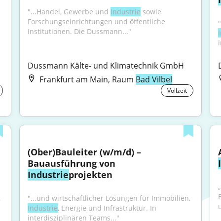
"...Handel, Gewerbe und 
Industrie
 sowie 
Forschungseinrichtungen und öffentliche 
Institutionen. Die Dussmann..."
Dussmann Kälte- und Klimatechnik GmbH
Frankfurt am Main, Raum
Bad Vilbel
Vollzeit
(Ober)Bauleiter (w/m/d) – 
Bauausführung von 
Industrie
projekten
"...und wirtschaftlicher Lösungen für Immobilien, 
"...und wirtschaftlicher Lösungen für Immobilien, 
Industrie
, Energie und Infrastruktur. In 
interdisziplinären Teams..."