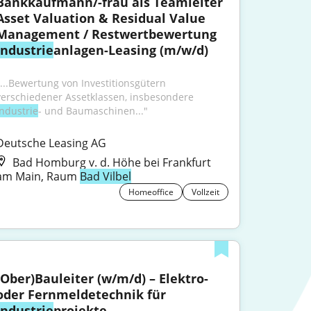
Bankkaufmann/-frau als Teamleiter 
Asset Valuation & Residual Value 
Management / Restwertbewertung 
Industrie
anlagen-Leasing (m/w/d)
"...Bewertung von Investitionsgütern 
verschiedener Assetklassen, insbesondere 
Industrie
- und Baumaschinen..."
Deutsche Leasing AG
Bad Homburg v. d. Höhe bei Frankfurt
am Main, Raum
Bad Vilbel
Homeoffice
Vollzeit
(Ober)Bauleiter (w/m/d) – Elektro- 
oder Fernmeldetechnik für 
Industrie
projekte