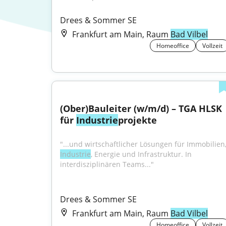
Drees & Sommer SE
Frankfurt am Main, Raum
Bad Vilbel
Homeoffice
Vollzeit
(Ober)Bauleiter (w/m/d) – TGA HLSK 
für 
Industrie
projekte
Industrie
, Energie und Infrastruktur. In 
interdisziplinären Teams..."
Drees & Sommer SE
Frankfurt am Main, Raum
Bad Vilbel
Homeoffice
Vollzeit