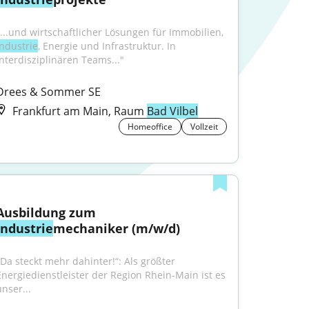
"...und wirtschaftlicher Lösungen für Immobilien, 
Industrie
, Energie und Infrastruktur. In 
interdisziplinären Teams..."
Drees & Sommer SE
Frankfurt am Main, Raum
Bad Vilbel
Homeoffice
Vollzeit
Ausbildung zum 
Industrie
mechaniker (m/w/d)
„Da steckt mehr dahinter!“: Als größter 
Energiedienstleister der Region Rhein-Main ist es 
unser...