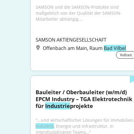
SAMSON und die SAMSON-Produkte sind 
maßgeblich von der Qualität der SAMSON-
Mitarbeiter abhängig....
SAMSON AKTIENGESELLSCHAFT
Offenbach am Main, Raum
Bad Vilbel
Vollzeit
Bauleiter / Oberbauleiter (w/m/d) 
EPCM Industry – TGA Elektrotechnik 
für 
Industrie
projekte
Industrie
, Energie und Infrastruktur. In 
interdisziplinären Teams..."