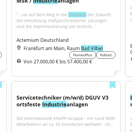
MSR / 
Industrie
anlagen
"...sie auf dem Weg in die 
Industrie
 der Zukunft. 
i
Die Umsetzung maßgeschneiderter Lösungen 
und die Implementierung von technik..."
Actemium Deutschland
Frankfurt am Main, Raum
Bad Vilbel
Homeoffice
Vollzeit
Von 27.000,00 € bis 57.400,00 €
Servicetechniker (m/w/d) DGUV V3 
ortsfeste 
Industrie
anlagen
Die internationale KNAPP-Gruppe - mit rund 9000 
Mitarbeitern an ca. 60 Standorten weltweit - ist...