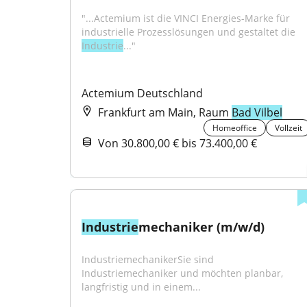
"...Actemium ist die VINCI Energies-Marke für 
industrielle Prozesslösungen und gestaltet die 
Industrie
..."
Actemium Deutschland
Frankfurt am Main, Raum
Bad Vilbel
Homeoffice
Vollzeit
Von 30.800,00 € bis 73.400,00 €
Industrie
mechaniker (m/w/d)
IndustriemechanikerSie sind 
Industriemechaniker und möchten planbar, 
langfristig und in einem...