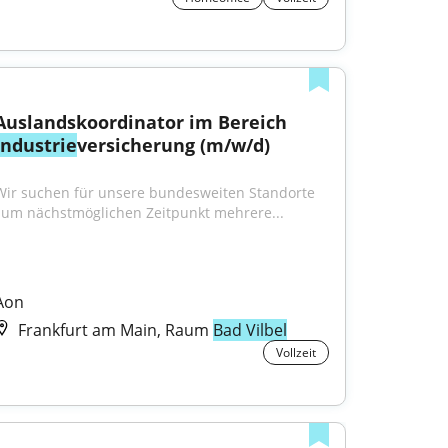
Auslandskoordinator im Bereich 
Industrie
versicherung (m/w/d)
Wir suchen für unsere bundesweiten Standorte 
zum nächstmöglichen Zeitpunkt mehrere...
Aon
Frankfurt am Main, Raum
Bad Vilbel
Vollzeit