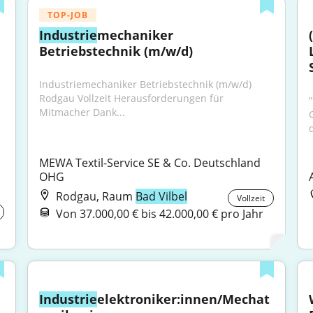
TOP-JOB
Industrie
mechaniker 
Betriebstechnik (m/w/d)
Industriemechaniker Betriebstechnik (m/w/d) 
Rodgau Vollzeit Herausforderungen für 
"
Mitmacher Dank...
MEWA Textil-Service SE & Co. Deutschland 
OHG
Rodgau, Raum
Bad Vilbel
Vollzeit
Von 37.000,00 € bis 42.000,00 € pro Jahr
Industrie
elektroniker:innen/Mechat