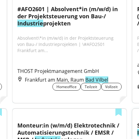
#AFO2601 | Absolvent*in (m/w/d) in 
der Projektsteuerung von Bau-/ 
Industrie
projekten
Absolvent\*in (m/w/d) in der Projektsteuerung 
von Bau-/ Industrieprojekten | \#AFO2501 
B
Frankfurt am...
THOST Projektmanagement GmbH
Frankfurt am Main, Raum
Bad Vilbel
Homeoffice
Teilzeit
Vollzeit
Monteur:in (w/m/d) Elektrotechnik / 
Automatisierungstechnik / EMSR / 