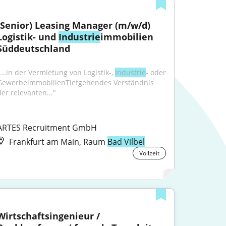
(Senior) Leasing Manager (m/w/d) 
Logistik- und 
Industrie
immobilien 
Süddeutschland
...in der Vermietung von Logistik-, 
Industrie
- oder 
GewerbeimmobilienTiefgehendes Verständnis 
der relevanten..."
ARTES Recruitment GmbH
Frankfurt am Main, Raum
Bad Vilbel
Vollzeit
Wirtschaftsingenieur / 