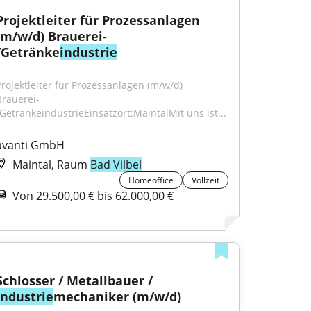
Projektleiter für Prozessanlagen 
(m/w/d) Brauerei- 
/Getränke
industrie
Projektleiter für Prozessanlagen (m/w/d) 
rauerei- 
/GetränkeindustrieEinsatzort:MaintalMit uns ist...
avanti GmbH
Maintal, Raum
Bad Vilbel
Homeoffice
Vollzeit
Von 29.500,00 € bis 62.000,00 €
Schlosser / Metallbauer / 
Industrie
mechaniker (m/w/d)