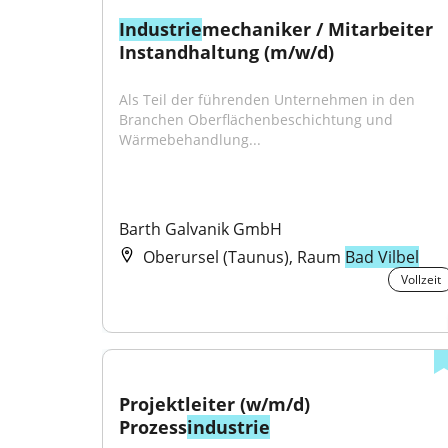
Industrie
mechaniker / Mitarbeiter 
Instandhaltung (m/w/d)
Als Teil der führenden Unternehmen in den 
Branchen Oberflächenbeschichtung und 
Wärmebehandlung...
Barth Galvanik GmbH
Oberursel (Taunus), Raum
Bad Vilbel
Vollzeit
Projektleiter (w/m/d) 
Prozess
industrie