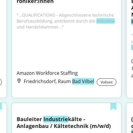
roniker:innen
"...QUALIFICATIONS - Abgeschlossene technische 
Berufsausbildung, anerkannt durch die 
Industrie
- 
und Handelskammer..."
Amazon Workforce Staffing
Friedrichsdorf, Raum
Bad Vilbel
Vollzeit
Bauleiter 
Industrie
kälte - 
Anlagenbau / Kältetechnik (m/w/d)