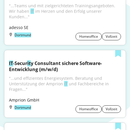
"...Teams und mit zielgerichteten Trainingsangeboten. 
Wir haben 
IT
 im Herzen und den Erfolg unserer 
Kunden..."
adesso SE
Dortmund
Homeoffice
Vollzeit
IT
-Secur
it
y Consultant sichere Software-
Entwicklung (m/w/d)
"...und effizientes Energiesystem. Beratung und 
Unterstützung der Amprion 
IT
 und Fachbereiche in 
Fragen..."
Amprion GmbH
Dortmund
Homeoffice
Vollzeit