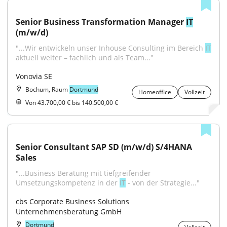
Senior Business Transformation Manager 
IT
(m/w/d)
"...Wir entwickeln unser Inhouse Consulting im Bereich 
IT
aktuell weiter – fachlich und als Team..."
Vonovia SE
Bochum, Raum
Dortmund
Homeoffice
Vollzeit
Von 43.700,00 € bis 140.500,00 €
Senior Consultant SAP SD (m/w/d) S/4HANA 
Sales
"...Business Beratung mit tiefgreifender 
Umsetzungskompetenz in der 
IT
 - von der Strategie..."
cbs Corporate Business Solutions 
Unternehmensberatung GmbH
Dortmund