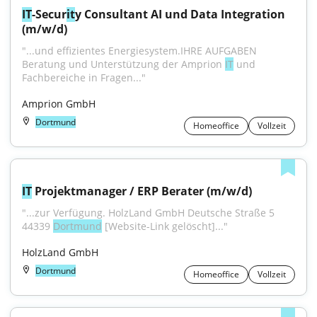
IT
-Secur
it
y Consultant AI und Data Integration 
(m/w/d)
"...und effizientes Energiesystem.IHRE AUFGABEN 
Beratung und Unterstützung der Amprion 
IT
 und 
Fachbereiche in Fragen..."
Amprion GmbH
Dortmund
Homeoffice
Vollzeit
IT
 Projektmanager / ERP Berater (m/w/d)
"...zur Verfügung. HolzLand GmbH Deutsche Straße 5 
44339 
Dortmund
 [Website-Link gelöscht]..."
HolzLand GmbH
Dortmund
Homeoffice
Vollzeit