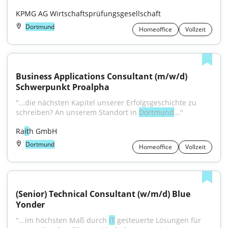
KPMG AG Wirtschaftsprüfungsgesellschaft
Dortmund
Homeoffice
Vollzeit
Business Applications Consultant (m/w/d) 
Schwerpunkt Proalpha
"...die nächsten Kapitel unserer Erfolgsgeschichte zu 
schreiben? An unserem Standort in 
Dortmund
..."
Ra
it
h GmbH
Dortmund
Homeoffice
Vollzeit
(Senior) Technical Consultant (w/m/d) Blue 
Yonder
"...im höchsten Maß durch 
IT
 gesteuerte Lösungen für 