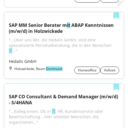
SAP MM Senior Berater m
it
 ABAP Kenntnissen 
(m/w/d) in Holzwickede
"...Über uns Wir, die Hedalis GmbH, sind eine 
spezialisierte Personalberatung, die in den Bereichen 
IT
..."
Hedalis GmbH
Holzwickede, Raum
Dortmund
Homeoffice
Vollzeit
SAP CO Consultant & Demand Manager (m/w/d) 
- S/4HANA
"...Kolleg:innen. Ob in 
IT
, HR, Kundenservice oder 
Bewirtschaftung – hier arbeiten Menschen, die 
organisieren..."