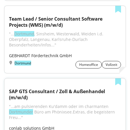
Team Lead / Senior Consultant Software 
Projects (WMS) (m/w/d)
"...
Dortmund
, Sinsheim, Westerwald, Weiden i.d. 
Oberpfalz, Langenau, Karlsruhe-Durlach 
Besonderheiten/Infos..."
GEBHARDT Fördertechnik GmbH
Dortmund
Homeoffice
Vollzeit
SAP GTS Consultant / Zoll & Außenhandel 
(m/w/d)
"...am pulsierenden Ku'damm oder im charmanten 
Dortmunder
 Büro am Phönixsee.Extras, die begeistern 
Freu..."
conlab solutions GmbH