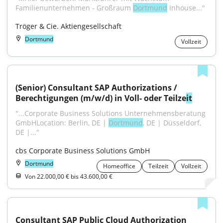
Familienunternehmen - Großraum 
Dortmund
 Inhouse..."
Tröger & Cie. Aktiengesellschaft
Dortmund
Vollzeit
(Senior) Consultant SAP Authorizations / 
Berechtigungen (m/w/d) in Voll- oder Teilze
it
"...Corporate Business Solutions Unternehmensberatung 
GmbHLocation: Berlin, DE | 
Dortmund
, DE | Düsseldorf, 
DE |..."
cbs Corporate Business Solutions GmbH
Dortmund
Homeoffice
Teilzeit
Vollzeit
Von 22.000,00 € bis 43.600,00 €
Consultant SAP Public Cloud Authorization 