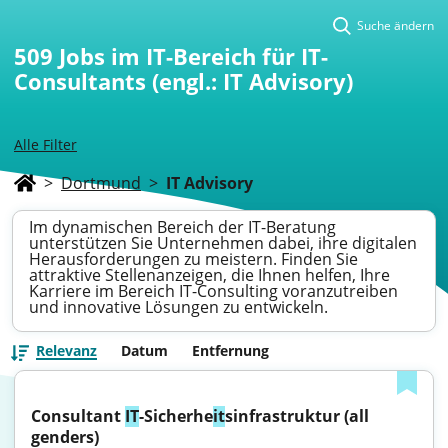
Suche ändern
509
Jobs im IT-Bereich für IT-
Consultants (engl.: IT Advisory)
Alle Filter
>
Dortmund
>
IT Advisory
Im dynamischen Bereich der IT-Beratung
unterstützen Sie Unternehmen dabei, ihre digitalen
Herausforderungen zu meistern. Finden Sie
attraktive Stellenanzeigen, die Ihnen helfen, Ihre
Karriere im Bereich IT-Consulting voranzutreiben
und innovative Lösungen zu entwickeln.
Relevanz
Datum
Entfernung
Consultant 
IT
-Sicherhe
it
sinfrastruktur (all 
genders)