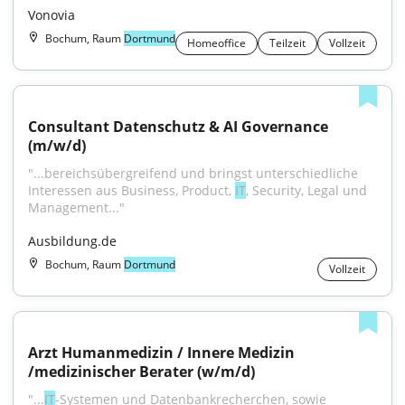
Vonovia
Bochum, Raum
Dortmund
Homeoffice
Teilzeit
Vollzeit
Consultant Datenschutz & AI Governance 
(m/w/d)
"...bereichsübergreifend und bringst unterschiedliche 
Interessen aus Business, Product, 
IT
, Security, Legal und 
Management..."
Ausbildung.de
Bochum, Raum
Dortmund
Vollzeit
Arzt Humanmedizin / Innere Medizin 
/medizinischer Berater (w/m/d)
"...
IT
-Systemen und Datenbankrecherchen, sowie 