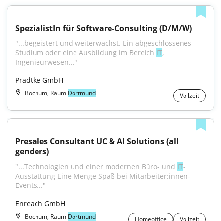
SpezialistIn für Software-Consulting (D/M/W)
"...begeistert und weiterwächst. Ein abgeschlossenes 
Studium oder eine Ausbildung im Bereich 
IT
, 
Ingenieurwesen..."
Pradtke GmbH
Bochum, Raum
Dortmund
Vollzeit
Presales Consultant UC & AI Solutions (all 
genders)
"...Technologien und einer modernen Büro- und 
IT
-
Ausstattung Eine Menge Spaß bei Mitarbeiter:innen-
Events..."
Enreach GmbH
Bochum, Raum
Dortmund
Homeoffice
Vollzeit