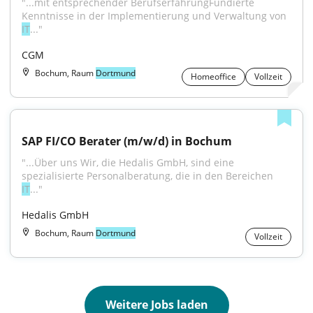
"...mit entsprechender BerufserfahrungFundierte 
Kenntnisse in der Implementierung und Verwaltung von 
IT
..."
CGM
Bochum, Raum
Dortmund
Homeoffice
Vollzeit
SAP FI/CO Berater (m/w/d) in Bochum
"...Über uns Wir, die Hedalis GmbH, sind eine 
spezialisierte Personalberatung, die in den Bereichen 
IT
..."
Hedalis GmbH
Bochum, Raum
Dortmund
Vollzeit
Weitere Jobs laden