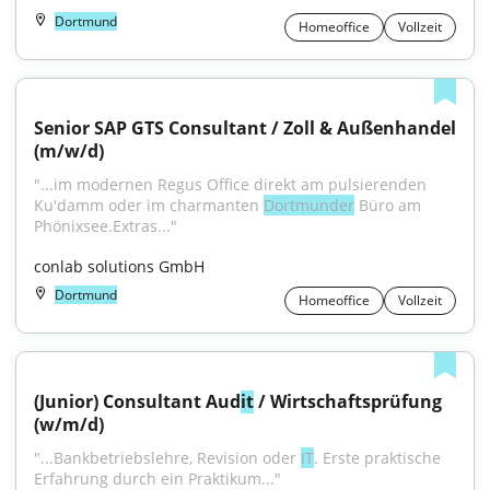
Dortmund
Homeoffice
Vollzeit
Senior SAP GTS Consultant / Zoll & Außenhandel 
(m/w/d)
"...im modernen Regus Office direkt am pulsierenden 
Ku'damm oder im charmanten 
Dortmunder
 Büro am 
Phönixsee.Extras..."
conlab solutions GmbH
Dortmund
Homeoffice
Vollzeit
(Junior) Consultant Aud
it
 / Wirtschaftsprüfung 
(w/m/d)
"...Bankbetriebslehre, Revision oder 
IT
. Erste praktische 
Erfahrung durch ein Praktikum..."