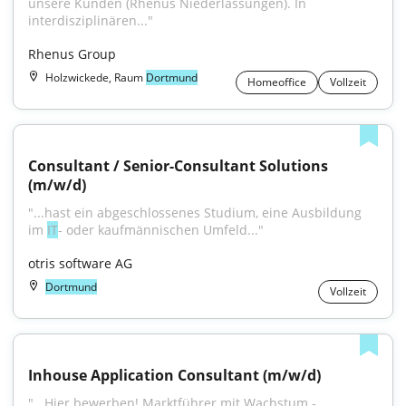
unsere Kunden (Rhenus Niederlassungen). In 
interdisziplinären..."
Rhenus Group
Holzwickede, Raum
Dortmund
Homeoffice
Vollzeit
Consultant / Senior-Consultant Solutions 
(m/w/d)
"...hast ein abgeschlossenes Studium, eine Ausbildung 
im 
IT
- oder kaufmännischen Umfeld..."
otris software AG
Dortmund
Vollzeit
Inhouse Application Consultant (m/w/d)
"...Hier bewerben! Marktführer mit Wachstum - 