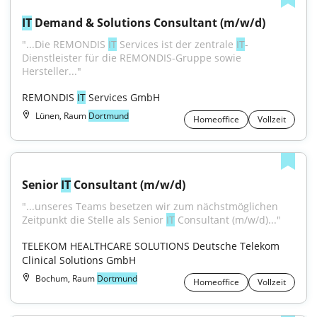
IT
 Demand & Solutions Consultant (m/w/d)
"...Die REMONDIS 
IT
 Services ist der zentrale 
IT
-
Dienstleister für die REMONDIS-Gruppe sowie 
Hersteller..."
REMONDIS 
IT
 Services GmbH
Lünen, Raum
Dortmund
Homeoffice
Vollzeit
Senior 
IT
 Consultant (m/w/d)
"...unseres Teams besetzen wir zum nächstmöglichen 
Zeitpunkt die Stelle als Senior 
IT
 Consultant (m/w/d)..."
TELEKOM HEALTHCARE SOLUTIONS Deutsche Telekom 
Clinical Solutions GmbH
Bochum, Raum
Dortmund
Homeoffice
Vollzeit