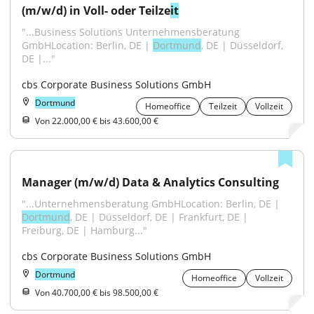
(m/w/d) in Voll- oder Teilze
it
"...Business Solutions Unternehmensberatung 
GmbHLocation: Berlin, DE | 
Dortmund
, DE | Düsseldorf, 
DE |..."
cbs Corporate Business Solutions GmbH
Dortmund
Homeoffice
Teilzeit
Vollzeit
Von 22.000,00 € bis 43.600,00 €
Manager (m/w/d) Data & Analytics Consulting
"...Unternehmensberatung GmbHLocation: Berlin, DE | 
Dortmund
, DE | Düsseldorf, DE | Frankfurt, DE | 
Freiburg, DE | Hamburg..."
cbs Corporate Business Solutions GmbH
Dortmund
Homeoffice
Vollzeit
Von 40.700,00 € bis 98.500,00 €