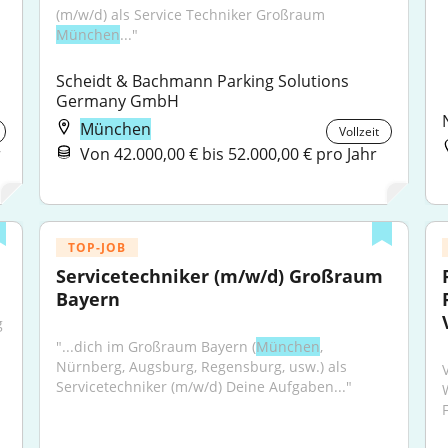
(m/w/d) als Service Techniker Großraum 
München
..."
Scheidt & Bachmann Parking Solutions 
Germany GmbH
München
Vollzeit
r
Von 42.000,00 € bis 52.000,00 € pro Jahr
TOP-JOB
Servicetechniker (m/w/d) Großraum 
Bayern
 
"...dich im Großraum Bayern (
München
, 
Nürnberg, Augsburg, Regensburg, usw.) als 
Servicetechniker (m/w/d) Deine Aufgaben..."