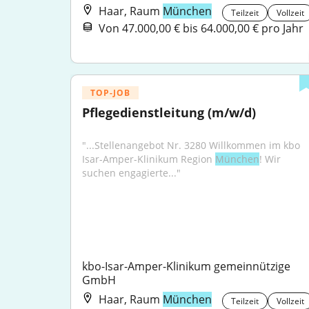
Haar, Raum
München
Teilzeit
Vollzeit
Von 47.000,00 € bis 64.000,00 € pro Jahr
TOP-JOB
Pflegedienstleitung (m/w/d)
"...Stellenangebot Nr. 3280 Willkommen im kbo 
Isar-Amper-Klinikum Region 
München
! Wir 
suchen engagierte..."
kbo-Isar-Amper-Klinikum gemeinnützige 
GmbH
Haar, Raum
München
Teilzeit
Vollzeit