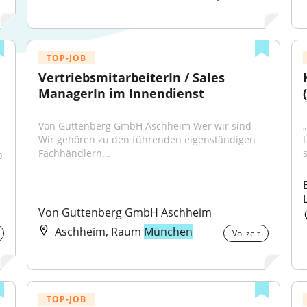
TOP-JOB
VertriebsmitarbeiterIn / Sales 
ManagerIn im Innendienst
Von Guttenberg GmbH Aschheim Wer wir sind 
Wir gehören zu den führenden eigenständigen 
Fachhändlern...
s
 
Von Guttenberg GmbH Aschheim
Aschheim, Raum
München
Vollzeit
TOP-JOB