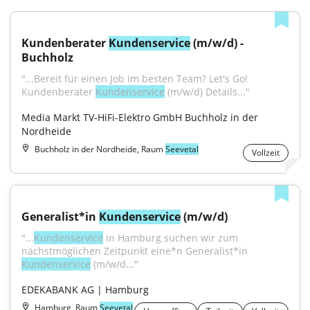
Kundenberater 
Kundenservice
 (m/w/d) - 
Buchholz
"...Bereit für einen Job im besten Team? Let's Go! 
Kundenberater 
Kundenservice
 (m/w/d) Details..."
Media Markt TV-HiFi-Elektro GmbH Buchholz in der 
Nordheide
Buchholz in der Nordheide, Raum
Seevetal
Vollzeit
Generalist*in 
Kundenservice
 (m/w/d)
"...
Kundenservice
 in Hamburg suchen wir zum 
nächstmöglichen Zeitpunkt eine*n Generalist*in 
Kundenservice
 (m/w/d..."
EDEKABANK AG | Hamburg
Hamburg, Raum
Seevetal