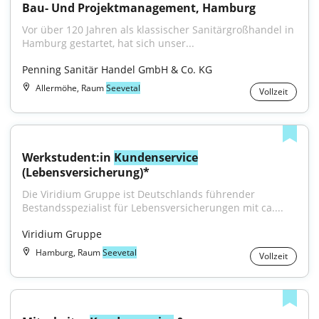
Bau- Und Projektmanagement, Hamburg
Vor über 120 Jahren als klassischer Sanitärgroßhandel in 
Hamburg gestartet, hat sich unser...
Penning Sanitär Handel GmbH & Co. KG
Allermöhe, Raum
Seevetal
Vollzeit
Werkstudent:in 
Kundenservice
(Lebensversicherung)*
Die Viridium Gruppe ist Deutschlands führender 
Bestandsspezialist für Lebensversicherungen mit ca....
Viridium Gruppe
Hamburg, Raum
Seevetal
Vollzeit