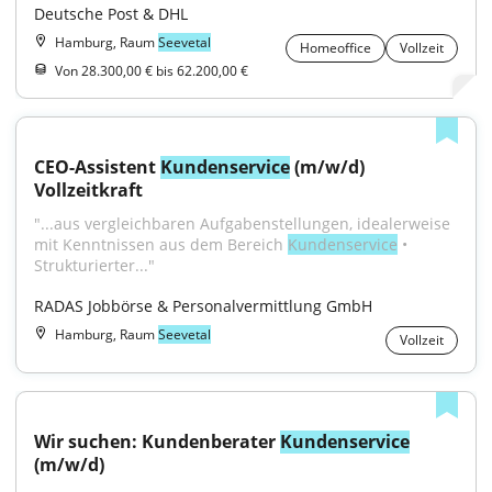
Deutsche Post & DHL
Hamburg, Raum
Seevetal
Homeoffice
Vollzeit
Von 28.300,00 € bis 62.200,00 €
CEO-Assistent 
Kundenservice
 (m/w/d) 
Vollzeitkraft
"...aus vergleichbaren Aufgabenstellungen, idealerweise 
mit Kenntnissen aus dem Bereich 
Kundenservice
 • 
Strukturierter..."
RADAS Jobbörse & Personalvermittlung GmbH
Hamburg, Raum
Seevetal
Vollzeit
Wir suchen: Kundenberater 
Kundenservice
(m/w/d)