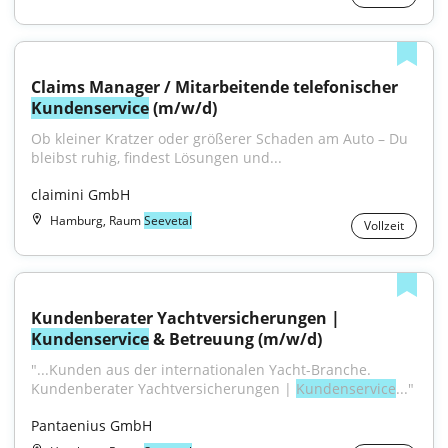
Claims Manager / Mitarbeitende telefonischer 
Kundenservice
 (m/w/d)
Ob kleiner Kratzer oder größerer Schaden am Auto – Du 
bleibst ruhig, findest Lösungen und...
claimini GmbH
Hamburg, Raum
Seevetal
Vollzeit
Kundenberater Yachtversicherungen | 
Kundenservice
 & Betreuung (m/w/d)
"...Kunden aus der internationalen Yacht-Branche. 
Kundenberater Yachtversicherungen | 
Kundenservice
..."
Pantaenius GmbH