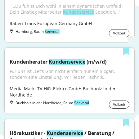
"...Du fühlst Dich wohl in einem dynamischen Umfeld? 
Dein Einstieg Mitarbeiter 
Kundenservice
 Spedition..."
Raben Trans European Germany GmbH
Hamburg, Raum
Seevetal
Vollzeit
Kundenberater 
Kundenservice
 (m/w/d)
Für uns ist „Let's Go!“ nicht einfach nur ein Slogan, 
sondern eine Einstellung. Wir lieben Technik...
Media Markt TV-HiFi-Elektro GmbH Buchholz in der 
Nordheide
Buchholz in der Nordheide, Raum
Seevetal
Vollzeit
Hörakustiker - 
Kundenservice
 / Beratung / 