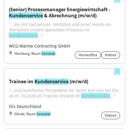
(Senior) Prozessmanager Energiewirtschaft - 
Kundenservice
 & Abrechnung (m/w/d)
"...die mit Fachwissen, Weitblick und einer Hands-on-
Mentalität unsere operativen Prozesse im 
Kundenservice
..."
WCG Wärme Contracting GmbH
Hamburg, Raum
Seevetal
Homeoffice
Vollzeit
Trainee im 
Kundenservice
 (m/w/d)
"...und exzellenter Perspektive für deine Karriere bei Elis 
ab 01.10.2026 als Trainee (m/w/d) im 
Kundenservice
..."
Elis Deutschland
Glinde, Raum
Seevetal
Vollzeit