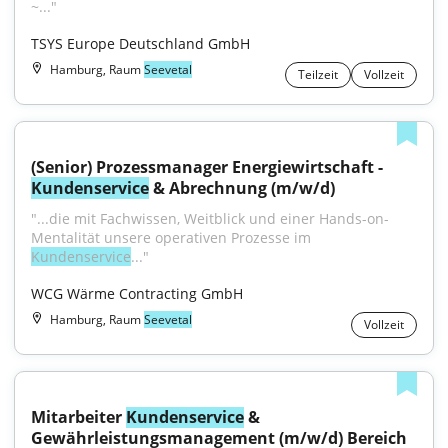
~..."
TSYS Europe Deutschland GmbH
Hamburg, Raum
Seevetal
Teilzeit
Vollzeit
(Senior) Prozessmanager Energiewirtschaft - 
Kundenservice
 & Abrechnung (m/w/d)
"...die mit Fachwissen, Weitblick und einer Hands-on-
Mentalität unsere operativen Prozesse im 
Kundenservice
..."
WCG Wärme Contracting GmbH
Hamburg, Raum
Seevetal
Vollzeit
Mitarbeiter 
Kundenservice
 & 
Gewährleistungsmanagement (m/w/d) Bereich 