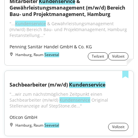
Mitarbeiter 
Kundenservice
 & 
Gewährleistungsmanagement (m/w/d) Bereich 
Bau- und Projektmanagement, Hamburg
"...
Kundenservice
 & Gewährleistungsmanagement 
(m/w/d) Bereich Bau- und Projektmanagement, Hamburg 
Festanstellung..."
Penning Sanitär Handel GmbH & Co. KG
Hamburg, Raum
Seevetal
Teilzeit
Vollzeit
Sachbearbeiter (m/w/d) 
Kundenservice
"...wir zum nächstmöglichen Zeitpunkt einen 
Sachbearbeiter (m/w/d) 
Kundenservice
 Original 
Stellenanzeige auf StepStone.de..."
Oticon GmbH
Hamburg, Raum
Seevetal
Vollzeit