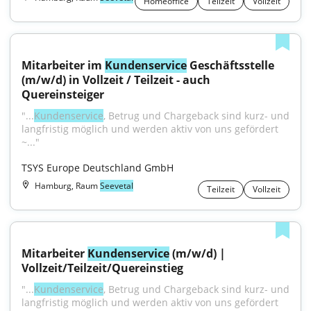
Homeoffice
Teilzeit
Vollzeit
Mitarbeiter im 
Kundenservice
 Geschäftsstelle 
(m/w/d) in Vollzeit / Teilzeit - auch 
Quereinsteiger
"...
Kundenservice
, Betrug und Chargeback sind kurz- und 
langfristig möglich und werden aktiv von uns gefördert 
~..."
TSYS Europe Deutschland GmbH
Hamburg, Raum
Seevetal
Teilzeit
Vollzeit
Mitarbeiter 
Kundenservice
 (m/w/d) | 
Vollzeit/Teilzeit/Quereinstieg
"...
Kundenservice
, Betrug und Chargeback sind kurz- und 
langfristig möglich und werden aktiv von uns gefördert 