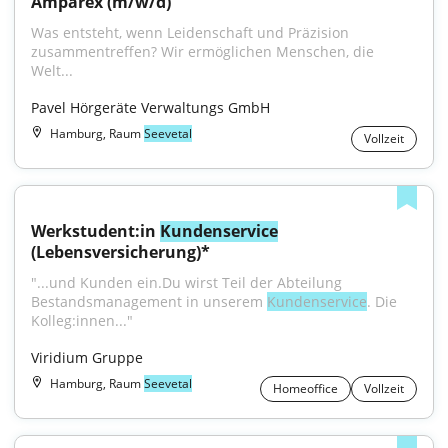
Amparex (m/w/d)
Was entsteht, wenn Leidenschaft und Präzision 
zusammentreffen? Wir ermöglichen Menschen, die 
Welt...
Pavel Hörgeräte Verwaltungs GmbH
Hamburg, Raum
Seevetal
Vollzeit
Werkstudent:in 
Kundenservice
(Lebensversicherung)*
"...und Kunden ein.Du wirst Teil der Abteilung 
Bestandsmanagement in unserem 
Kundenservice
. Die 
Kolleg:innen..."
Viridium Gruppe
Hamburg, Raum
Seevetal
Homeoffice
Vollzeit