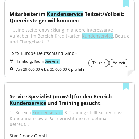
Mitarbeiter im 
Kundenservice
 Teilzeit/Vollzeit: 
Quereinsteiger willkommen
"...Eine Weiterentwicklung in andere interessante 
Aufgaben im Bereich Kreditkarten 
Kundenservice
, Betrug 
und Chargeback..."
TSYS Europe Deutschland GmbH
Hamburg, Raum
Seevetal
Teilzeit
Vollzeit
Von 29.000,00 € bis 35.000,00 € pro Jahr
Service Spezialist (m/w/d) für den Bereich 
Kundenservice
 und Training gesucht!
"...Bereich 
Kundenservice
 & Training stellt sicher, dass 
Kund:innen sowie Partnerinstitutionen optimal 
betreut..."
Star Finanz GmbH