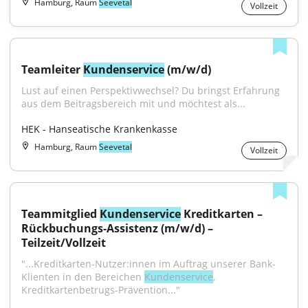
Hamburg, Raum
Seevetal
Vollzeit
Teamleiter 
Kundenservice
 (m/w/d)
Lust auf einen Perspektivwechsel? Du bringst Erfahrung 
aus dem Beitragsbereich mit und möchtest als...
HEK - Hanseatische Krankenkasse
Hamburg, Raum
Seevetal
Vollzeit
Teammitglied 
Kundenservice
 Kreditkarten – 
Rückbuchungs‑Assistenz (m/w/d) – 
Teilzeit/Vollzeit
"...Kreditkarten-Nutzer:innen im Auftrag unserer Bank-
Klienten in den Bereichen 
Kundenservice
, 
Kreditkartenbetrugs-Prävention..."