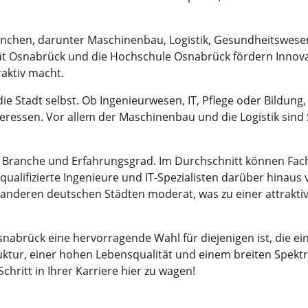
ranchen, darunter Maschinenbau, Logistik, Gesundheitswese
t Osnabrück und die Hochschule Osnabrück fördern Innovati
raktiv macht.
e die Stadt selbst. Ob Ingenieurwesen, IT, Pflege oder Bildun
teressen. Vor allem der Maschinenbau und die Logistik sind 
ch Branche und Erfahrungsgrad. Im Durchschnitt können Fac
qualifizierte Ingenieure und IT-Spezialisten darüber hinaus
u anderen deutschen Städten moderat, was zu einer attrak
nabrück eine hervorragende Wahl für diejenigen ist, die e
ruktur, einer hohen Lebensqualität und einem breiten Spekt
chritt in Ihrer Karriere hier zu wagen!