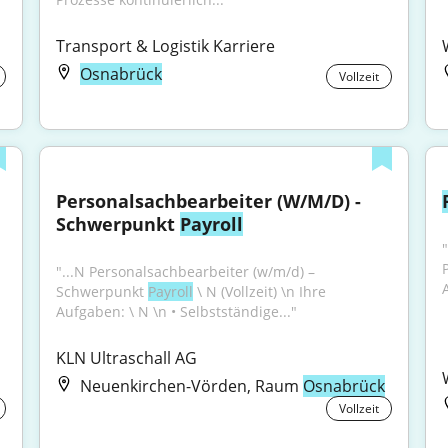
Transport & Logistik Karriere
Osnabrück
Vollzeit
Personalsachbearbeiter (W/M/D) - 
Schwerpunkt 
Payroll
"
"...N Personalsachbearbeiter (w/m/d) – 
Schwerpunkt 
Payroll
 \ N (Vollzeit) \n Ihre 
Aufgaben: \ N \n • Selbstständige..."
KLN Ultraschall AG
Neuenkirchen-Vörden, Raum
Osnabrück
Vollzeit