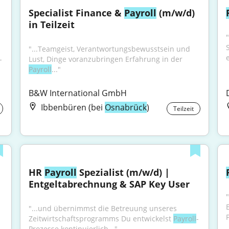
Specialist Finance & 
Payroll
 (m/w/d) 
in Teilzeit
S
"...Teamgeist, Verantwortungsbewusstsein und 
-
Lust, Dinge voranzubringen Erfahrung in der 
Payroll
..."
B&W International GmbH
Ibbenbüren (bei
Osnabrück
)
Teilzeit
HR 
Payroll
 Spezialist (m/w/d) | 
Entgeltabrechnung & SAP Key User
E
"...und übernimmst die Betreuung unseres 
Zeitwirtschaftsprogramms Du entwickelst 
Payroll
-
Prozesse kontinuierlich..."