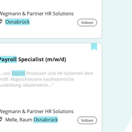
Wegmann & Partner HR Solutions
Osnabrück
Vollzeit
Payroll
 Specialist (m/w/d)
...von 
Payroll
-Prozessen und HR-Systemen Dein 
Profil: Abgeschlossene kaufmännische 
Ausbildung, idealerweise..."
Wegmann & Partner HR Solutions
Melle, Raum
Osnabrück
Vollzeit