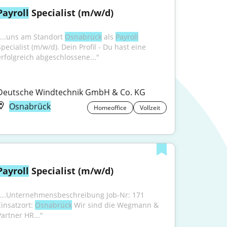
Payroll
 Specialist (m/w/d)
"...uns am Standort 
Osnabrück
 als 
Payroll
pecialist (m/w/d). Dein Profil - Du hast eine 
erfolgreich abgeschlossene..."
Deutsche Windtechnik GmbH & Co. KG
Osnabrück
Homeoffice
Vollzeit
Payroll
 Specialist (m/w/d)
"...Unternehmensbeschreibung Job-Nr: 171 
insatzort: 
Osnabrück
 Wir sind die Wegmann & 
Partner HR..."