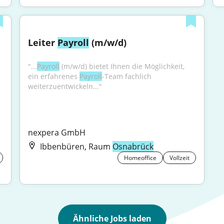
Leiter 
Payroll
 (m/w/d)
"...
Payroll
 (m/w/d) bietet Ihnen die Möglichkeit, 
ein erfahrenes 
Payroll
-Team fachlich 
weiterzuentwickeln..."
 
nexpera GmbH
Ibbenbüren, Raum
Osnabrück
Homeoffice
Vollzeit
Ähnliche Jobs laden