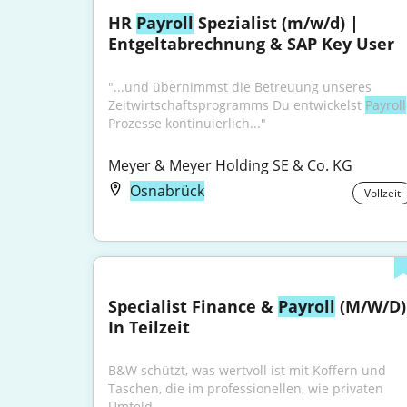
HR 
Payroll
 Spezialist (m/w/d) | 
Entgeltabrechnung & SAP Key User
"...und übernimmst die Betreuung unseres 
Zeitwirtschaftsprogramms Du entwickelst 
Payroll
Prozesse kontinuierlich..."
Meyer & Meyer Holding SE & Co. KG
Osnabrück
Vollzeit
Specialist Finance & 
Payroll
 (M/W/D) 
In Teilzeit
B&W schützt, was wertvoll ist mit Koffern und 
Taschen, die im professionellen, wie privaten 
Umfeld...