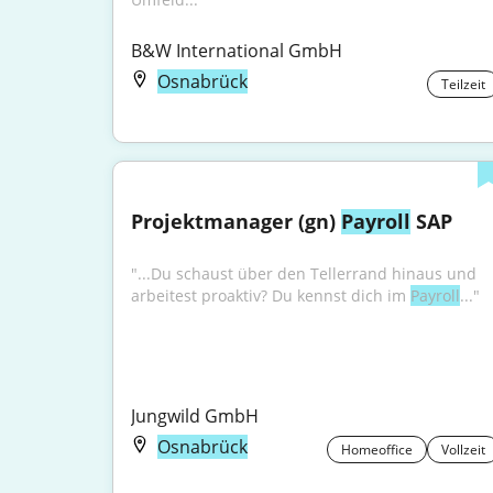
B&W International GmbH
Osnabrück
Teilzeit
Projektmanager (gn) 
Payroll
 SAP
"...Du schaust über den Tellerrand hinaus und 
arbeitest proaktiv? Du kennst dich im 
Payroll
..."
Jungwild GmbH
Osnabrück
Homeoffice
Vollzeit