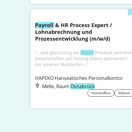
Payroll
 & HR Process Expert / 
Lohnabrechnung und 
Prozessentwicklung (m/w/d)
"...und gleichzeitig die 
Payroll
 Prozesse mehrerer
Gesellschaften auf Holding-Ebene optimieren? 
Für unseren Mandanten..."
HAPEKO Hanseatisches Personalkontor
Melle, Raum
Osnabrück
Homeoffice
Vollzeit